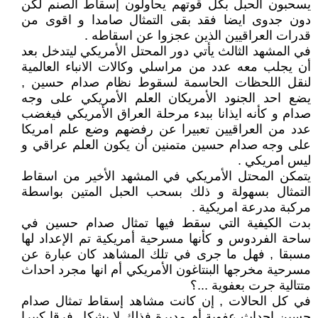
يسحبون الحبل بكل قوتهم يحاولون إسقاط الصنم لكن
دون جدوى ايضا فقد بقى التمثال صامدا و اقوى من
قدرات العراقيين الذين عجزوا عن اسقاطه .
في المشهد الثالث يأتي دور المحتل الأمريكي ليتدخل بعد
أن يجلب معه عدد من مراسلي وكالات الانباء العالمية
لنقل اللحظات الحاسمة لسقوط نظام صدام حسين ,
يضع احد الجنود الأمريكان العلم الأمريكي على وجه
صدام و كأنه ايذانا ببدء مرحلة العراق الأمريكي فيغضب
عدد من العراقيين تعبيرا عن رفضهم وضع علم امريكا
على وجه صدام حسين متمنين أن يكون العلم عراقي و
ليس امريكي .
يتمكن المحتل الأمريكي في المشهد الأخير من اسقاط
التمثال بسهولة و ذلك بسحب الحبل المتين بواسطة
مركبة مدرعة امريكية .
بدت الكيفية التي سقط فيها تمثال صدام حسين في
ساحة الفردوس و كأنها مسرحية أمريكية تم الإعداد لها
مسبقا , فهل ما جرى في تلك المشاهد كان عبارة عن
مسرحية مخرجها البنتاغون الأمريكي أم انها مجرد احداث
متتالية جرت بعفوية ...؟
في كل الحالات , إن كانت مشاهد إسقاط تمثال صدام
حسين احداث عفوية أم مدبرة فذلك لا يشكل فرقا كبيرا