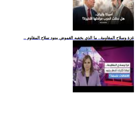
.. غزة وسلاح المقاومة.. ما الذي يخفيه الغموض ببنود سلاح المقاوم