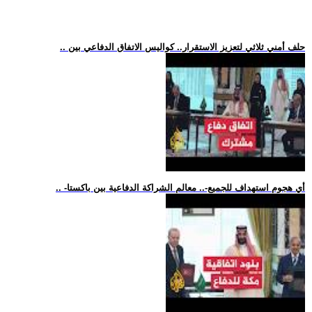
.. حلف أمني ثلاثي لتعزيز الاستقرار.. كواليس الاتفاق الدفاعي بين
.. -أي هجوم استهداف للجميع-.. معالم الشراكة الدفاعية بين باكستا