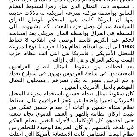
, فسقوط ذلك التمثال الذي صار رمزا لسقوط النظام
السابق بواسطة مركبة مدرعة امريكية له دلالات عديدة
منها أن امريكا كانت هي المتحكم بأوضاع العراق
السياسية منذ أن وصل حزب البعث , كما يشبهونه , الى
السلطة في العراق بواسطة قطار امريكي بعد إسقاطه
لحكم عبد الكريم قاسم الوطني في انقلاب 8 شباط
1963 الى أن تم اسقاط نظام هذا الحزب بالقوة المدرعة
للمحتل الأمريكي , فأمريكا هي التي اتت بنظام حزب
البعث ليحكم العراق و هي التي ازالته .
بعد لحظات من سقوط التمثال انطلق العراقيون
المحتشدون في ساحة الفردوس يهرون في شوارع بغداد
و هم فرحين بنصر لم يكن نصرهم , يسحلون التمثال
المهشم بالحبل الأمريكي المتين .
كان سقوط تمثال صدام حسين باستخدام مدرعة للمحتل
الامريكي تعبيرا واضحا عن عجز العراقيين على إسقاط
نظام صدام حسين و أثبات أن صدام حسين تمكن من
تثبيت اركان نظامه بالقهر و العنف الدموي تجاه شعبه
حتى افقدهم كل الإمكانيات لأجراء التغيير لنظام الحكم
في بلدهم بأنفسهم , و كأن الطريقة الوحيدة للتخلص من
نظام البعث الصدامي كانت الاستعانة بأمريكا التي احتلت