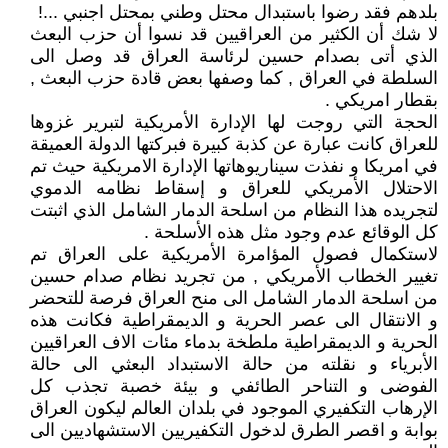
بلدهم فقد رضوا باستبدال محتل وطني بمحتل اجنبي ...!
لا شك أن الكثير من العراقيين قد نسوا أن حزب البعث
الذي أتى بصدام حسين لرئاسة العراق قد وصل الى
السلطة في العراق , كما وصفها بعض قادة حزب البعث ,
بقطار امريكي .
الحجة التي روجت لها الإدارة الأمريكية لتبرير غزوها
للعراق كانت عبارة عن كذبة كبيرة فبركتها الدولة العميقة
في امريكا و نفذت سيناريوهاتها الإدارة الامريكية حيث تم
الاحتلال الأمريكي للعراق و إسقاط نظامه الدموي
لتجريده هذا النظام من اسلحة الدمار الشامل الذي اثبتت
كل الوقائع عدم وجود مثل هذه الأسلحة .
لاستكمال فصول المؤامرة الأمريكية على العراق تم
تغيير الخطاب الأمريكي , من تجريد نظام صدام حسين
من اسلحة الدمار الشامل الى منح العراق فرصة للتحضر
و الانتقال الى عصر الحرية و الديمقراطية فكانت هذه
الحرية و الديمقراطية ملطخة بدماء مئات الاف العراقيين
الأبرياء و نقلته من حالة الاستبداد البعثي الى حالة
الفوضى و التناحر الطائفي و بيئة خصبة تجذب كل
الإرهاب التكفيري الموجود في بلدان العالم ليكون العراق
بوابة و اقصر الطرق لدخول التكفيريين الاستشهاديين الى