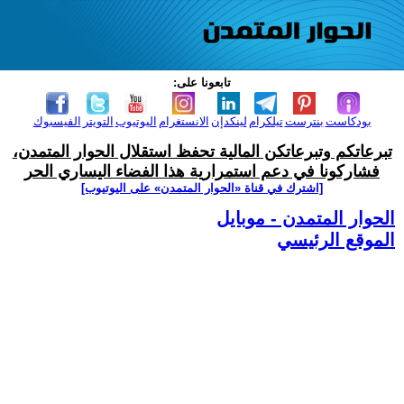
تابعونا على:
بودكاست
بنترست
تيلكرام
لينكدإن
الانستغرام
اليوتيوب
التويتر
الفيسبوك
تبرعاتكم وتبرعاتكن المالية تحفظ استقلال الحوار المتمدن،
فشاركونا في دعم استمرارية هذا الفضاء اليساري الحر
[اشترك في قناة ‫«الحوار المتمدن» على اليوتيوب]
الحوار المتمدن - موبايل
الموقع الرئيسي