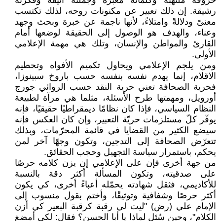
حروفه ملتهبة وكلماته معبّرة وجملته أنيقة وفكرته
رشيقة. إن ذلك تعبير عن مكنونات روحه، لذلك تكتسب
معنىً ودلالةً وامتلاءً، لأنها ناجمة عن خبرة وبحث وجهد
وعناء، والهدف هو الوصول إلى الحقيقة لوضعها أمام
القارئ والمواطن والإنسان، وتلك هي مهمة الإعلامي
الأولى.
ومن يلجم الإعلامي ويحاول تكميم الأفواه وتحطيم
الاقلام، إنما يهدم نفسه بنفسه حسب باروخ سبينوزا،
فحرية الصحافة تعني حرية النقد حسب الروائي جورج
أورويل، ومهمتها طرح الأسئلة، مثلما هي مرآة لطبيعة
النظام السياسي، فإذا كان نظامًا ديمقراطيًا حقيقيًا، فإنه
يوفّر كلّ مستلزمات حريّة التعبير، وإن كان العكس فإنه
سيضع الكثير من القضايا في قائمة المحرّمات، وبذلك
تتعرّض الصحافة إلى التدجين، وتكون وجهًا آخر لمن
يحكم، باستمرار سياسة التجهيل وحجب الحقائق.
من جهة أخرى فإن على الإعلامي إن يزن كلامه حرصًا
على صدقيته، وتكون المسألة أكثر دقة بالنسبة
للأكاديمي، فثقل شهادته يحمّله أعباءً أخرى، كي يكون
أكثر حرصًا وشفافية وتوثيقًا، وأختم بقول منسوب إلى
الإمام علي (رض) "ليت لي رقبة كرقبة البعير كي أزن
الكلام"، وحين سُئل لماذا يا أبا الحسن؟ فقال: لكي أمضغ