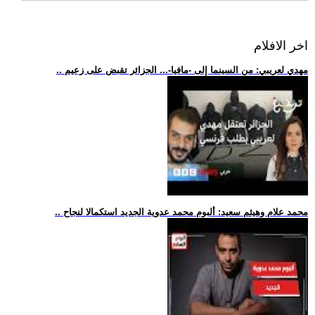
اخر الافلام
.. مهدي لعريبي: من السينما إلى -مافيا-... الجزائر تقبض على زعيم
.. محمد علام وهيثم سعيد: ألبوم محمد عدوية الجديد استكمالا لنجاح