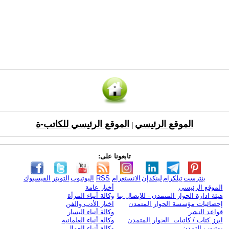
الموقع الرئيسي
الموقع الرئيسي للكاتب-ة
|
تابعونا على:
بنترست
تيلكرام
لينكدإن
الانستغرام
RSS
اليوتيوب
التويتر
الفيسبوك
الموقع الرئيسي
أخبار عامة
هيئة ادارة الحوار المتمدن - للإتصال بنا
وكالة أنباء المرأة
إحصائيات مؤسسة الحوار المتمدن
اخبار الأدب والفن
قواعد النشر
وكالة أنباء اليسار
ابرز كتاب / كاتبات الحوار المتمدن
وكالة أنباء العلمانية
يوتيوب التمدن
وكالة أنباء العمال