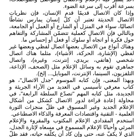
بسرعة أقرب إلى سرعة الضوء.
وإذا كان الاتصال قديمًا قدم الإنسان، فإن نظريات
الاتصال الحديثة تعتبر أن كلّ إنسان يمارس نشاطًا
اتصاليًا، سواء في المنزل أو الشارع أو العمل أو الجامعة،
وبالتالي فإن الاتصال كعملية تتضمّن المشاركة والتفاهم
حول فكرة أو اتجاه أو سلوك أو فعل أو إحساس ما.
وهناك أنواع من الاتصال بعضها اتصال لفظي وبعضها غير
لفظي (الإشارة، الحركة، الأشياء)، مثلما هناك اتصال
شخصي (هاتفي، بريدي، إنترنت، وغيره)، واتصال
جماهري تقوم به وسائل الإعلام مثل (الصحف، الإذاعة،
التلفزيون، السينما، الإنترنت، الموبايل... إلخ).
وبهذا المعنى، فإن كتابه الموسوم "جدل الاتصال"، هو
كتاب معرفي تأسيسي في العديد من الآراء الجريئة و
الجديدة، مثل كتابه المهم "تصدّع السلطة الرابعة"، في
محاولة إعادة قراءة لدور الاتصال كشكل من أشكال
الإعلام الجديد وغير المسبوق في ظلّ منجزات الثورة
العلمية - التقنية واقتصادات المعرفة والذكاء الاصطناعي.
استخدم المقدادي الإعلام المكتوب والمقروء والإعلام
المرئي وأحيانًا الإعلام المسموع في مسعاه لإثارة الجدل،
الذي لا يكفّ عنه، حتى وإن كاد أن يكلّفه حياته، فقد ظلّ