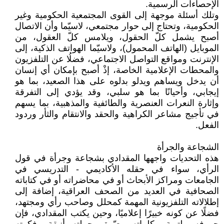
الإحصاءات الرسمية.
وتلك أسئلة موجهة إلى القوى المجتمعية الحكومية وغير
الحكومية، وتحتاج إلى حوار مجتمعي، لاسيّما وأن الاتصال
أصبح يشمل كلّ الحقول، ويلامس كلّ العقول، من
الموبايل (الهاتف المحمول)، ولاسيّما الهواتف الذكية، إلى
الإنترنت ومواقع التواصل الاجتماعي، فضلُا عن التلفزيون
والمحطات الإعلامية الخاصة، إذْ أصبح بإمكان أي إنسان
أن يدخل ويساهم ويدلو بدلوه على هذا الصعيد، بما هو
إيجابي، وأحيانًا بما هو سلبي، وقد يؤدي إلى التفرقة
وإثارة النعرات العنصرية والطائفية والمذهبية، بما يسهم
في تأجيج مشاعر الكراهية والحقد والانتقام والثأر وردود
الفعل.
الشجاعة والجرأة
هذه التحديات واجهها المقدادي بشجاعة وجرأة في قول
الرأي، سواء في حقله الأكاديمي - التدريسي في
الجامعات ومراكز الأبحاث أو في محاضراته أو في كتاباته
الصحافية في العديد من الصحف العراقية، إضافة إلى
إطلالاته التلفزيونية المهمة كمحلل وصاحب رأي ومجتهد،
فضلًا عن كونه خبيرًا إعلاميًا، وحين يكتب المقدادي، فإن