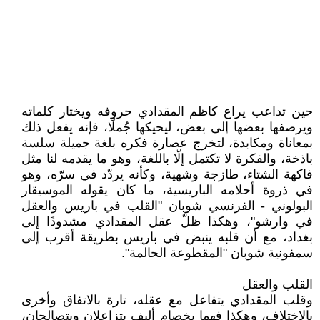
حين تداعب يراع كاظم المقدادي حروفه ويختار كلماته
ويرصفها بعضها إلى بعض، ليحيكها جُملًا، فإنه يفعل ذلك
بمعاناة ومكابدة، لتخرج عصارة فكره بلغة جميلة سلسة
باذخة، والفكرة لا تكتمل إلّا باللغة، وهو ما يقدمه لنا مثل
فاكهة الشتاء، طازجة وشهية، وكأنه يردّد في سرّه، وهو
في ذروة أحلامه الباريسية، ما كان يقوله الموسيقار
البولوني - الفرنسي شوبان "القلب في باريس والعقل
في وارشو"، وهكذا ظلّ عقل المقدادي مشدودًا إلى
بغداد، مع أن قلبه ينبض في باريس بطريقة أقرب إلى
سمفونية شوبان "المقطوعة الحالمة".
القلب والعقل
وقلب المقدادي يتفاعل مع عقله، تارة بالاتفاق وأخرى
بالاختلاف، وهكذا فهما بخصام أليف يتزاعلان ويتصالحان،