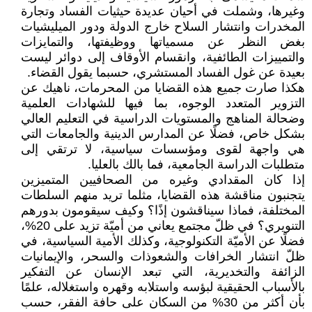
وغيرها، وشملت في أحيان عديدة حيثيات الفساد وتجارة
المخدرات وانتشار السلاح خارج الدولة ودور الميليشيات
بغض النظر عن مسمياتها ووظيفتها، والتمايزات
والتمييزات الطائفية، وانقسام الأوقاف إلى دوائر ليست
بعيدة عن غول الفساد المستشري، حسبما يقول القضاء.
هكذا صارت جميع هذه القضايا من المحرمات، ناهيك عن
التزوير المتعدد الوجوه، بما فيها للشهادات العلمية
وضحالة المناهج والمستويات الدراسية في التعليم العالي
بشكل خاص، فضلًا عن المدارس الدينية والجامعات التي
هي واجهة لقوى ومؤسسات سياسية، لا ترتقي إلى
متطلبات الدراسة الجامعية، فما بالك بالعليا.
إذا كان المقدادي وغيره من الصحافيين المتميزين
يتجنبون مناقشة هذه القضايا، مثلما تريد منهم السلطات
المختلفة، فماذا سيناقشون إذًا؟ وكيف سيقومون بدورهم
التنويري؟ في ظلّ مجتمع يعاني من أميّة تزيد على 20%،
فضلًا عن الأميّة التكنولوجية، وكذلك الأمية السياسية، في
ظلّ انتشار الخرافات والشعوذات والسحر، والإيمانيات
الزائفة والتخديرية، التي تبعد الإنسان عن التفكير
بالأسباب الحقيقية لبؤسه واستلابه وقهره واستغلاله، علمًا
بأن أكثر من 30% من السكان على حافة الفقر، حسب