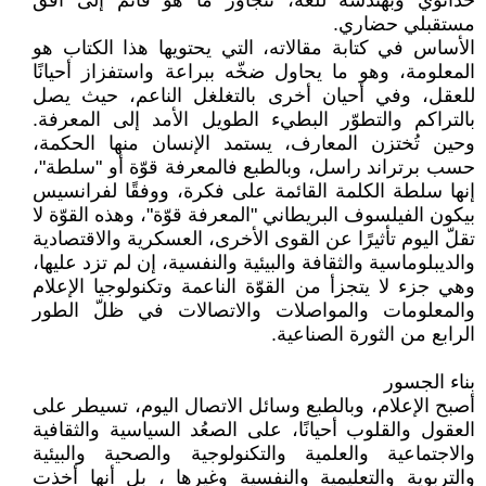
حداثوي وبهندسة للغة، تتجاوز ما هو قائم إلى أفق
مستقبلي حضاري.
الأساس في كتابة مقالاته، التي يحتويها هذا الكتاب هو
المعلومة، وهو ما يحاول ضخّه ببراعة واستفزاز أحيانًا
للعقل، وفي أحيان أخرى بالتغلغل الناعم، حيث يصل
بالتراكم والتطوّر البطيء الطويل الأمد إلى المعرفة.
وحين تُختزن المعارف، يستمد الإنسان منها الحكمة،
حسب برتراند راسل، وبالطبع فالمعرفة قوّة أو "سلطة"،
إنها سلطة الكلمة القائمة على فكرة، ووفقًا لفرانسيس
بيكون الفيلسوف البريطاني "المعرفة قوّة"، وهذه القوّة لا
تقلّ اليوم تأثيرًا عن القوى الأخرى، العسكرية والاقتصادية
والديبلوماسية والثقافة والبيئية والنفسية، إن لم تزد عليها،
وهي جزء لا يتجزأ من القوّة الناعمة وتكنولوجيا الإعلام
والمعلومات والمواصلات والاتصالات في ظلّ الطور
الرابع من الثورة الصناعية.
بناء الجسور
أصبح الإعلام، وبالطبع وسائل الاتصال اليوم، تسيطر على
العقول والقلوب أحيانًا، على الصعُد السياسية والثقافية
والاجتماعية والعلمية والتكنولوجية والصحية والبيئية
والتربوية والتعليمية والنفسية وغيرها ، بل أنها أخذت