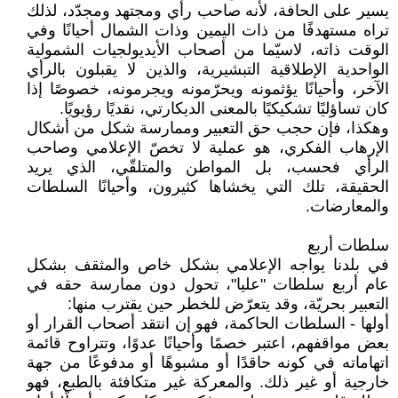
يسير على الحافة، لأنه صاحب رأي ومجتهد ومجدّد، لذلك
تراه مستهدفًا من ذات اليمين وذات الشمال أحيانًا وفي
الوقت ذاته، لاسيّما من أصحاب الأيديولجيات الشمولية
الواحدية الإطلاقية التبشيرية، والذين لا يقبلون بالرأي
الآخر، وأحيانًا يؤثمونه ويحرّمونه ويجرمونه، خصوصًا إذا
كان تساؤليًا تشكيكيًا بالمعنى الديكارتي، نقديًا رؤيويًا.
وهكذا، فإن حجب حق التعبير وممارسة شكل من أشكال
الإرهاب الفكري، هو عملية لا تخصّ الإعلامي وصاحب
الرأي فحسب، بل المواطن والمتلقّي، الذي يريد
الحقيقة، تلك التي يخشاها كثيرون، وأحيانًا السلطات
والمعارضات.
سلطات أربع
في بلدنا يواجه الإعلامي بشكل خاص والمثقف بشكل
عام أربع سلطات "عليا"، تحول دون ممارسة حقه في
التعبير بحريّة، وقد يتعرّض للخطر حين يقترب منها:
أولها - السلطات الحاكمة، فهو إن انتقد أصحاب القرار أو
بعض مواقفهم، اعتبر خصمًا وأحيانًا عدوًا، وتتراوح قائمة
اتهاماته في كونه حاقدًا أو مشبوهًا أو مدفوعًا من جهة
خارجية أو غير ذلك. والمعركة غير متكافئة بالطبع، فهو