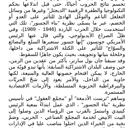
تحسم نتائج الحروب أحيانًا، حتى قبل اندلاعها بحكم
التكنولوجيا والطفرة الرقمية "الديجتل" وغيرها من وسائل
التغلغل الناعم والتوغّل الهادئ للتأثير على العدو أو
الخصم، عبر ما يسمّى نظرية "بناء الجسور"، تلك التي
استخدمت خلال الحرب الباردة (1946 - 1989)، وفي
ظلّ الصراع الآيديولوجي، والتي قال عنها الرئيس
الأمريكي جونسون "إنها جسور ستعبرها السلع والبضائع
والسوّاح" للتأثير على الكتلة الاشتراكية من داخلها،
وخلخلة بنيانها وتجويفه، بحيث يكون جاهزًا للسقوط.
وقد سبقنا جان بول سارتر، بأكثر من عقدين من الزمن،
حين وصف البلدان الاشتراكية السابقة: بأنها تبدو قويّة من
الخارج، لا يمكن اقتحام حصونها العالية والمنيعة، لكنها
خاوية من الداخل، والأمر يعود إلى شحّ الحريّات
والبيرقراطية الحزبوية المتسلطة، والأزمات الاقتصادية
المستمرة.
وساهم "ترست الأدمغة" أو "مجمّع العقول" في تأسيس
نظرية "بناء الجسور" ، الذي عمل ابتداءً بمعية الرئيس
كينيدي واستمرّ بالقرب من الرؤساء الذين وصلوا إلى
البيت الأبيض لخدمة المجمّع الصناعي - الحربي، وضمّ
نخبة من الخبراء الذين احتلوا مناصب عليا في الإدارات