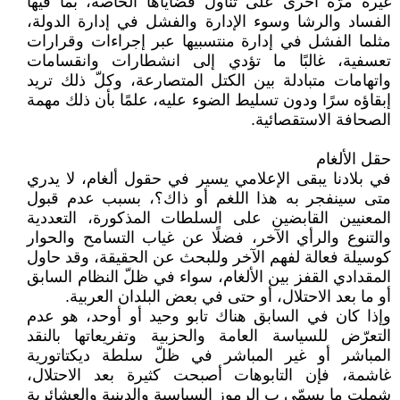
غيره مرّةً أخرى على تناول قضاياها الخاصة، بما فيها
الفساد والرشا وسوء الإدارة والفشل في إدارة الدولة،
مثلما الفشل في إدارة منتسبيها عبر إجراءات وقرارات
تعسفية، غالبًا ما تؤدي إلى انشطارات وانقسامات
واتهامات متبادلة بين الكتل المتصارعة، وكلّ ذلك تريد
إبقاؤه سرًا ودون تسليط الضوء عليه، علمًا بأن ذلك مهمة
الصحافة الاستقصائية.
حقل الألغام
في بلادنا يبقى الإعلامي يسير في حقول ألغام، لا يدري
متى سينفجر به هذا اللغم أو ذاك؟، بسبب عدم قبول
المعنيين القابضين على السلطات المذكورة، التعددية
والتنوع والرأي الآخر، فضلًا عن غياب التسامح والحوار
كوسيلة فعالة لفهم الآخر وللبحث عن الحقيقة، وقد حاول
المقدادي القفز بين الألغام، سواء في ظلّ النظام السابق
أو ما بعد الاحتلال، أو حتى في بعض البلدان العربية.
وإذا كان في السابق هناك تابو وحيد أو أوحد، هو عدم
التعرّض للسياسة العامة والحزبية وتفريعاتها بالنقد
المباشر أو غير المباشر في ظلّ سلطة ديكتاتورية
غاشمة، فإن التابوهات أصبحت كثيرة بعد الاحتلال،
شملت ما يسمّى ب الرموز السياسية والدينية والعشائرية