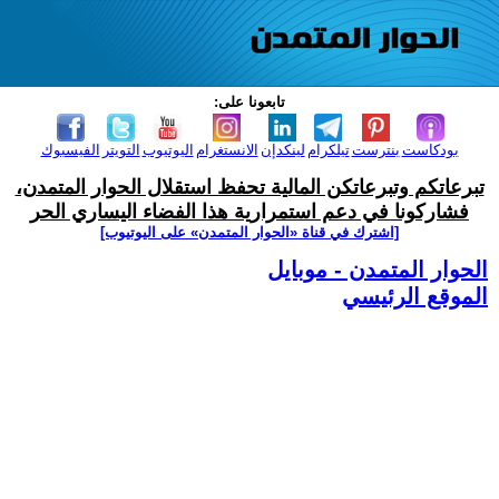
تابعونا على:
بودكاست
بنترست
تيلكرام
لينكدإن
الانستغرام
اليوتيوب
التويتر
الفيسبوك
تبرعاتكم وتبرعاتكن المالية تحفظ استقلال الحوار المتمدن،
فشاركونا في دعم استمرارية هذا الفضاء اليساري الحر
[اشترك في قناة ‫«الحوار المتمدن» على اليوتيوب]
الحوار المتمدن - موبايل
الموقع الرئيسي