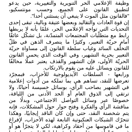
وظيفة الإعلامي الحر التنويرية والتغييرية، حين يدعو
لتطبيق القانون على الجميع، وحسب مونتسكيو،
"فالقانون مثل الموت لا ينبغي أن يستثني أحدا".
إن قوة العادات والتقاليد وبعضها عتيقة وبالية، تبقى إحدى
التحديات التي تواجه الإعلامي الحر، علمًا بأنه لا يربطها
رابط مع متطلّبات المجتمعات المتمدّنة، بل تشكّل عائقًا
أمام حريّة التعبير، وكثيرًا ما ينصرف الذهن في ظلّ
التخلّف السائد وغياب سلطة القانون إلى مساواة حريّة
التعبير بحرية التشهير، وفي الوقت الذي يحمي القانون
الحريّة الأولى، فإن التشهير والقذف يعتبر عملًا مخالفًا
للقانون ويسائل عليه من يقوم بالارتكاب.
ورابعها - السلطات الآيديولوجية للأحزاب، فبمجرّد
تعرضها للنقد، تساهم هي بما تملكه من أدوات إعلامية
في التشهير بصاحب الرأي، بوسائل خسيسة أحيانًا، ولا
ترتقي إلى الذوق العام أو الحد الأدنى من اللياقة،
خصوصًا عبر وسائل التواصل الاجتماعي، وبدلًا من
مناقشة الرأي والفكرة وفتح حوار حول المشكلات، فإنه
يتم شخصنة النقد، حتى وإن كان الناقد إيجابيًا، وهكذا
تتحرّك الشبكات العنكبوتية التابعة لهذه الأحزاب، لإفراغ
ما في قاموسها من أحقاد وكراهية، لكي لا يتجرّأ هو أو