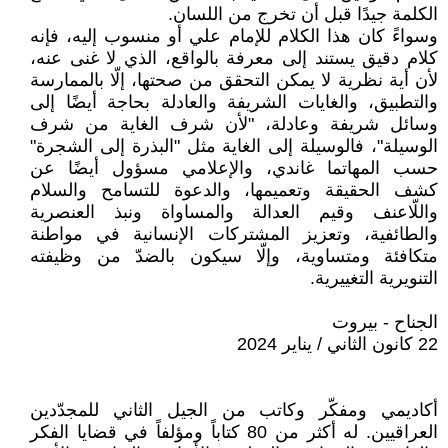
الكلمة جيدًا قبل أن تخرج من اللسان.
وسواءً كان هذا الكلام للإمام علي أو منسوب إليه، فإنه
كلام دقيق يستند إلى معرفة بالواقع، الذي لا غنى عنه،
لأن أية نظرية لا يمكن التحقق من صحتها، إلّا بالممارسة
والتطبيق، والغايات الشريفة والعادلة بحاجة أيضًا إلى
وسائل شريفة وعادلة، "لأن شرف الغاية من شرف
الوسيلة"، فالوسيلة إلى الغاية مثل "البذرة إلى الشجرة"
حسب المهاتما غاندي، والإعلامي مسؤول أيضًا عن
كشف الحقيقة وتعميمها، والدعوة للتسامح والسلام
واللّاعنف وقيم العدالة والمساواة ونبذ العنصرية
والطائفية، وتعزيز المشتركات الإنسانية في مواطنة
متكافئة ومتساوية، وإلّا سيكون بالضدّ من وظيفته
التنويرية التغييرية.
الجناح - بيروت
22 كانون الثاني / يناير 2024
أكاديمي ومفكّر وكاتب من الجيل الثاني للمجدّدين
العراقيين. له أكثر من 80 كتاباً ومؤلفاً في قضايا الفكر