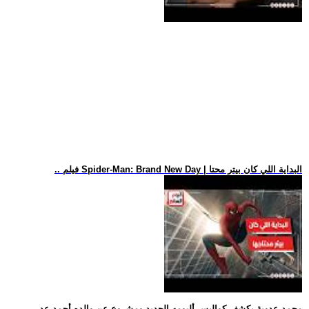
.. فيلم Spider-Man: Brand New Day | البداية اللي كان بيتر محتا
.. محمد عدوية يكشف كواليس ألبومه الجديد ومشروع عن والده أحمد عد