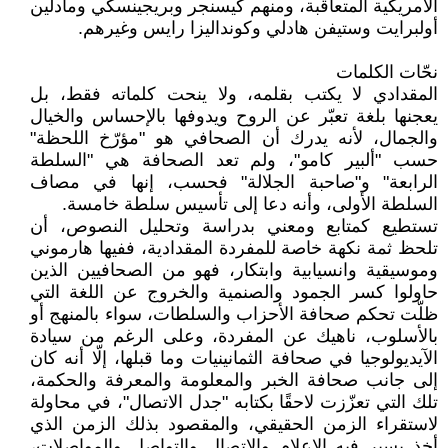
الأمريكية المتعاقبة، ومنهم كيسنجر وبريجينسكي ومادلين
أولبرايت وستيفن هادلي وكونداليزا رايس وغيرهم.
نحّات الكلمات
المقدادي لا يكتب بقلمه، ولا ينحت كلماته فقط، بل
يعجنها بلغة تعبّر عن الروح ويدوفها بالإحساس والخيال
والجمال، لأنه يدرك أن الصحافي هو "مؤرّخ اللحظة"
حسب "ألبير كامو"، ولم تعد الصحافة هي "السلطة
الرابعة" و"صاحبة الجلالة" فحسب، إنها في مصاف
السلطة الأولى، وأنه دعا إلى تأسيس سلطة خامسة.
تستطيع كمتابع ومعني بدراسة وتحليل النصوص، أن
تلحظ ثمة نكهة خاصة للمفردة المقدادية، ففيها هارموني
وموسيقية وانسيابية وابتكار، فهو من الصحافيين الذين
حاولوا كسر الجمود والصنمية والخروج عن اللغة التي
ظلّت تحكم صحافة الأحزاب والسلطات، سواء بالمنهج أو
بالأسلوب، ناهيك عن المفردة، وعلى الرغم من سيادة
الآيديولوجيا في صحافة الثمانينيات وما قبلها، إلّا أنه كان
إلى جانب صحافة الخبر والمعلومة والمعرفة والحكمة،
تلك التي تعزّزت لاحقًا بكتابه "جدل الاتصال"، في محاولة
لاستقراء الزمن الحقيقي، والمقصود بذلك الزمن الذي
أخذ يسير فيه الإعلام والاتصال والتواصل والمواصلات،