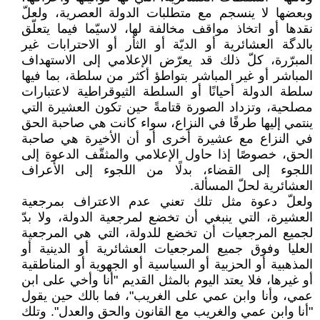
وبعضها لا ينسجم مع متطلبات الدولة العصرية، ولعلّ
نقدها أو اتخاذ مواقف مخالفة لها، لاسيّما فيما يتعلّق
بالدگة العشائرية أو الديّة أو الثأر أو الاحترابات غير
المبرّرة، كلّ ذلك قد يعرّض الإعلامي إلى الاستهداف
المباشر أو غير المباشر بتواطؤ أكثر من سلطة، بما فيها
سلطة الدولة أحيانًا أو السلطة الثيوقراطية لاعتبارات
مصلحية، وتزداد الصورة قتامةً حين تكون العشيرة التي
ينتمي إليها طرفًا في النزاع، سواء كانت هي صاحبة الحق
في النزاع مع عشيرة أخرى أو أن الأخيرة هي صاحبة
الحق، خصوصًا إذا حاول الإعلامي والمثقّف الدعوة إلى
اللجوء إلى القضاء، بدلًا من اللجوء إلى الأعراف
العشائرية لحلّ المسألة.
ولعلّ دعوة مثل تلك تعني عدم الاعتراف بمرجعية
العشيرة، التي ينبغي أن تخضع لمرجعية الدولة، ولا بدّ
لجميع المرجعيات أن تخضع للدولة، التي هي المرجعية
العليا وفوق جميع المرجعيات العشائرية أو الدينية أو
المذهبية أو الحزبية أو السياسية أو الجهوية أو المناطقية
أو غيرها، فلا يعتد اليوم بالمثل القديم "أنا وأخي على ابن
عمي، وأنا وابن عمي على الغريب"، فما بالك حين يقول
"أنا وابن عمي والغريب مع القانون والحق والعدل". وتلك