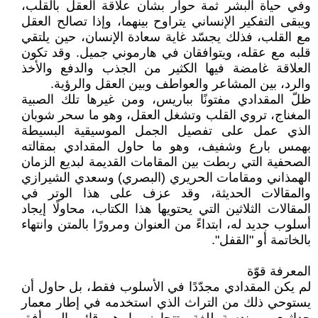
وفي حياة البشر ثمة حوار بشأن علاقة العقل بالقلب،
ويبقى التفكير الإنساني يتراوح بينهما، وإذا تصالح العقل
مع القلب، فذلك يجسّد غاية سعادة الإنسان، حين يلتقي
قلبه مع عقله، ويتوافقان في هارموني جميل. وقد تكون
العلاقة غامضة فيها الكثير من الجذب والدفع والأخذ
والرد، بين المشاعر والعواطف وبين العقل والرؤية.
ظلّ المقدادي مفتونًا بباريس، ومن غيرها تلك الصبية
المغناج، تروي القلب وتشغل العقل، وهو ما سحر شوبان
الذي عمل على تفصيل الجمل الموسيقية البسيطة
بهمس بارع وشفيف، وهو ما حاول المقدادي بمقالته
الصحفية التي ربطت بين المقامات القديمة لبديع الزمان
الهمذاني ومقامات الحريري (البصري) وسعدي الشيرازي
والمقالات الحديثة، وقد عزف على هذا الوتر في
المقالات الثلاثين التي يحتويها هذا الكتاب، محاولًا إيجاد
أسلوب جديد له، ابتداءً من العنوان ومرورًا بالمتن وانتهاء
بالخاتمة أو "القفل".
المعرفة قوّة
لم يكن المقدادي مجدّدًا في الأسلوب فقط، بل حاول أن
يستوحي ذلك من التراث الذي استخدمه في إطار معمار