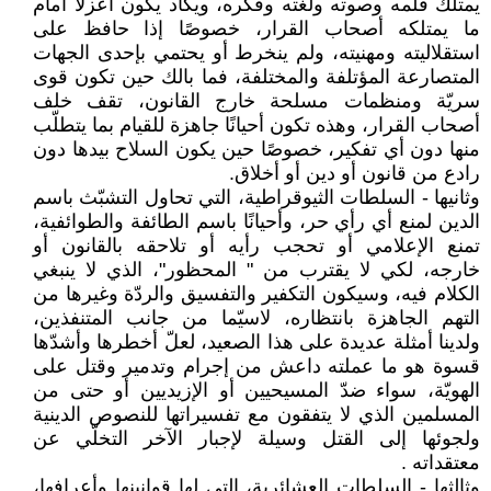
يمتلك قلمه وصوته ولغته وفكره، ويكاد يكون أعزلًا أمام
ما يمتلكه أصحاب القرار، خصوصًا إذا حافظ على
استقلاليته ومهنيته، ولم ينخرط أو يحتمي بإحدى الجهات
المتصارعة المؤتلفة والمختلفة، فما بالك حين تكون قوى
سريّة ومنظمات مسلحة خارج القانون، تقف خلف
أصحاب القرار، وهذه تكون أحيانًا جاهزة للقيام بما يتطلّب
منها دون أي تفكير، خصوصًا حين يكون السلاح بيدها دون
رادع من قانون أو دين أو أخلاق.
وثانيها - السلطات الثيوقراطية، التي تحاول التشبّث باسم
الدين لمنع أي رأي حر، وأحيانًا باسم الطائفة والطوائفية،
تمنع الإعلامي أو تحجب رأيه أو تلاحقه بالقانون أو
خارجه، لكي لا يقترب من " المحظور"، الذي لا ينبغي
الكلام فيه، وسيكون التكفير والتفسيق والردّة وغيرها من
التهم الجاهزة بانتظاره، لاسيّما من جانب المتنفذين،
ولدينا أمثلة عديدة على هذا الصعيد، لعلّ أخطرها وأشدّها
قسوة هو ما عملته داعش من إجرام وتدمير وقتل على
الهويّة، سواء ضدّ المسيحيين أو الإزيديين أو حتى من
المسلمين الذي لا يتفقون مع تفسيراتها للنصوص الدينية
ولجوئها إلى القتل وسيلة لإجبار الآخر التخلّي عن
معتقداته .
وثالثها - السلطات العشائرية، التي لها قوانينها وأعرافها،