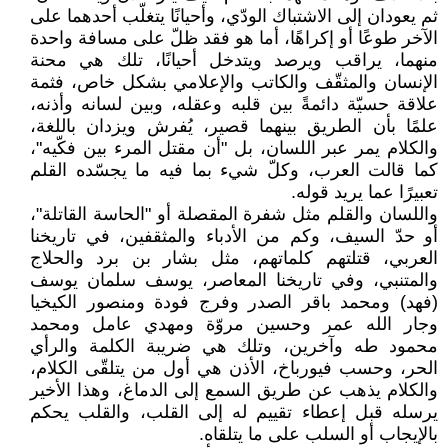
ثم يعودان إلى الاشتباك الودّي، وأحيانًا يتغلّب أحدهما على
الآخر طوعًا أو إكراهًا، أما هو فقد ظلّ على مسافة واحدة
منهما، يراقب ويرصد ويتدخل أحيانًا، تلك هي محنة
الإنسان والمثقّف والكاتب والإعلامي بشكل خاص، فثمة
علاقة حسيّة دائمةً بين قلبه وعقله، وبين لسانه وأذنه،
علمًا بأن الطريق بينهما قصير، يُفرش ويزدان باللغة،
والكلام يمر عبر اللسان، بل "أن مقتل المرء بين فكّيه"،
كما قالت العرب، وكلّ شيء بما فيه ما يجسّده القلم
تعبيرًا عما يريد قوله.
واللسان والقلم مثل شفرة المقصلة أو "الحاسة القاتلة"،
أو حدّ السيف، وكم من الأدباء والمثقفين، في تاريخنا
العربي، قتلتهم كلماتهم، مثل بشار بن برد والحلاج
والمتنبي، وفي تاريخنا المعاصر، يوسف سلمان يوسف
(فهد) ومحمد باقر الصدر وفرج فودة ومنصور الكيخيا
وجار الله عمر وحسين مروّة ومهدي عامل ومحمد
محمود طه وآخرين، وتلك هي ضريبة الكلمة والرأي
الحر، وحسب فيورباخ، الأذن هي أول من يتلقّى الكلام،
والكلام يذهب عن طريق السمع إلى الدماغ، وهذا الأخير
يرسله قبل إعطاء تقييم له إلى القلب، والقلب يحكم
بالإيجاب أو السلب على ما يتلقاه.