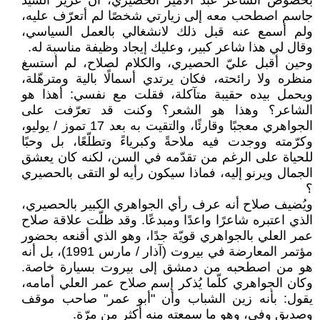
بخصوص الشاعر عبد الأمير الحصيري، أن عزيز السيد
جاسم اصطحب معه إلى زيارتي شخصًا لم أتعرّف عليه،
ولم أسمع عنه قبل ذلك لانشغالي بالعمل السياسي،
وقال لي هذا شاعر كبير، وعليك إيجاد وظيفة مناسبة له.
وحين أقبل عليّ الحصيري، والكلام لصلاح، لم أستسغ
منظره ولا رائحته، فكان يرتدي أسمالًا بالية ومترهّلة،
ويحمل بيده حقيبة متآكلة، فقلت مع نفسي: أهذا هو
الشاعر؟ وهذا هو الشعر؟ وكنت قد تعرّفت على
الجواهري معجبًا وقارئًا، والتقيت به بعد 17 تموز / يوليو،
وكرّمته ووجدت فيه ملاحةً وكبرياءً وتطلّعًا، بل وحبًا
للحياة على الرغم من تقدّمه في السن، لكنه كان يعشق
الجمال ويرنو إليه، فماذا سيكون رأيه لو التقى بالحصيري
؟
ويُضيف صلاح أنه عرف رأي الجواهري الكبير بالحصيري،
الذي اعتبره شاعرًا واعدًا ومبدعًا. وقد ظلّت علاقة صلاح
عمر العلي بالجواهري قويّة جدًا، وهو الذي أقنعه بحضور
مؤتمر المعارضة في بيروت (آذار / مارس 1991)، بل أنه
هو من اصطحبه من دمشق إلى بيروت بسيارة خاصة.
وكان الجواهري كلّما يُذكر إسم صلاح عمر العلي أمامه،
يقول: بأنه زين الشباب وأن "أبو عمر" صاحب موقف
وصديق وفي، وهو ما سمعته منه أكثر من مرّة.