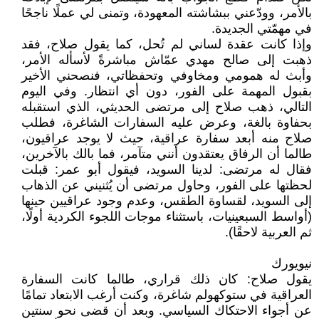
بالأمر، وودّعني ببشاشته المعهودة، وتمنى لي عملًا ناجحًا
في مهمّتي الجديدة.
وإذا كانت عقدة لساني لم تُحل، كما يقول صلاح، فقد
ذهبت إلى صالح مهدي عمّاش مباشرةً لأسأله الأمر،
وأبث له همومي ومخاوفي وتحفظاتي، فنصحني الأخير
بقبول المهمة على الفور، دون أي انتظار. وفي اليوم
التالي، ذهب صلاح إلى مرتضى الحديثي، الذي استقبله
بحفاوة بالغة، وعرض عليه السفارات الشاغرة، فطلب
صلاح منه أبعد سفارة عراقية، حيث لا يوجد عراقيون،
طالما أن الرفاق يعتقدون أنني متآمر، فما بالك بالآخرين،
فقال له مرتضى: لدينا السويد، فيقول أبو عمر: قبلت
لحظتها على الفور، وحاول مرتضى أن يُثنيني عن الذهاب
إلى السويد، لقساوة الطقس، وعدم وجود عراقيين حينها
(أواسط السبعينيات، باستثناء موجات اللجوء الكردية أولًا،
ثم العربية لاحقًا).
نيويورك
يقول صلاح: كان ذلك قراري، طالما كانت السفارة
العراقية في ستوكهولم شاغرة، وكنت أرغب الابتعاد تمامًا
عن أجواء الاحتكاك السياسي. وبعد أن قضى نحو سنتين