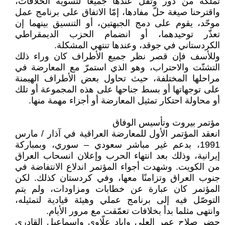
تملكه من دور وثقل عندها جميعًا لتسوية الخلافات،
واقترحنا صيغة حلّ مفادها، إمّا الاتفاق على برنامج عمل
موحّد، يقوم على دمج الجبهتين، أو التنسيق بينهما إن
تعذّر توحيدهما، أو انضمام الحزب الديمقراطي
الكردستاني في جوقد، وعندها تنتهي المشكلة.
وللأسف فإن قصر نظر جميع الأطراف كان وراء ذلك
التشتّت والاحتراب، وهو الذي استمرّ مع المعارضة في
مراحلها المختلفة، حيث تحاول بعض الأطراف الهيمنة
على توجهاتها أو بسط جناحها على هذه المجموعة أو تلك
أو محاولة احتكار تمثيل المعارضة أو أجزاء مهمة منها.
مؤتمر بيروت وتأسيس الوفاق
انعقد المؤتمر الأول للمعارضة العراقية في آذار / مارس
1991، بدعم غير مباشر سعودي – سوري، وبمباركة
إيرانية، وذلك بعد انتهاء الحرب وإعلان انسحاب العراق
من الكويت. وشهدت أجواء المؤتمر اندلاع الانتفاضة في
جنوب العراق وتزامنًا معها، وفي كردستان كذلك. لكن
المؤتمر كان عبارة عن خطابات ومزاودات، ولم يتم
التوصّل فيه إلى برنامج عملي وهيئة قيادية لتمثيله،
وانتهى مثلما بدأ بخلافات تعمّقت مع مرور الأيام.
حضر صلاح عمر العلي وإياد علّاوي واسماعيل القادري