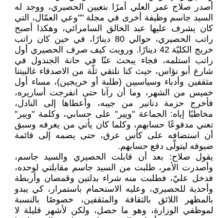
أصدر صلاح عمر العلي أمرًا بتعيين الحصيري، ووجد له
السيد جاسم وظيفة أخرى في مجلة ""وعي العمّال، التي
كان يشرف عليها عبد الخالق السامرائي، وهكذا أصبح
راتب الحصيري، حوالي 80 دينارًا، في حين كان راتب
خريج الكليّة 42 دينارًا. ورويت كيف صرف الحصيري أول
راتب استلمه، فجاء يبحث عنّا في حانة الجندول في
شارع أبو نؤاس، حيث كنا نلتقي ثلّة من الاصدقاء غالبيتنا
مثقفين وأدباء وسياسيين (طلبة أو خريجين)، مساء أول
خميس من الشهر، وما أن رآنا حتى انفرجت أساريره،
فأخرج حزمة دنانير من جيبه، وأعطاها إلى النادل،
مخاطبًا إياه: الجماعة "ويير" على حسابي، وكلمة "ويير"
تعني مدفوعًا حسابهم، وكلما كان يأتي من يعرفه وسبق
أن استضافه على كأس عرق، حتى يضمه إلى قائمة
ضيوفه ليتولّى دفع حسابهم.
يقول صلاح: بعد أن قابلت الحصيري والسيد جاسم،
وأصدرت الأمر، طلبت من السيد جاسم مقابلتي لوحده،
فدخل عليّ، فطلبت منه شراء بدلتين وقمصان وأربطة
وأحذية للحصيري، وعليه الاستحمام باستمرار، كي يبدو
بالمظهر اللائق بالثقافة والمثقفين، خصوصًا بالنسبة
لموظفي الوزارة، وهو ما حصل، ولكن لأشهر قليلة لا