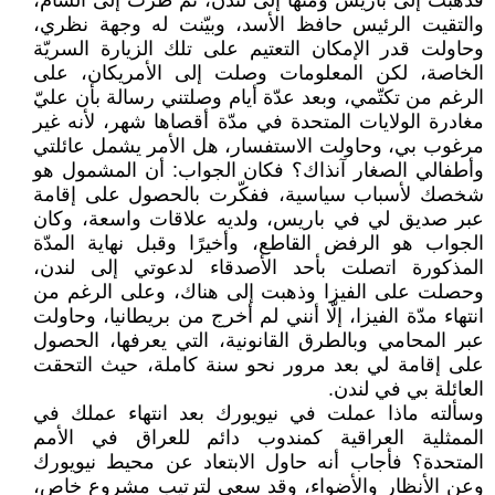
فذهبت إلى باريس ومنها إلى لندن، ثم طرت إلى الشام،
والتقيت الرئيس حافظ الأسد، وبيّنت له وجهة نظري،
وحاولت قدر الإمكان التعتيم على تلك الزيارة السريّة
الخاصة، لكن المعلومات وصلت إلى الأمريكان، على
الرغم من تكتّمي، وبعد عدّة أيام وصلتني رسالة بأن عليّ
مغادرة الولايات المتحدة في مدّة أقصاها شهر، لأنه غير
مرغوب بي، وحاولت الاستفسار، هل الأمر يشمل عائلتي
وأطفالي الصغار آنذاك؟ فكان الجواب: أن المشمول هو
شخصك لأسباب سياسية، ففكّرت بالحصول على إقامة
عبر صديق لي في باريس، ولديه علاقات واسعة، وكان
الجواب هو الرفض القاطع، وأخيرًا وقبل نهاية المدّة
المذكورة اتصلت بأحد الأصدقاء لدعوتي إلى لندن،
وحصلت على الفيزا وذهبت إلى هناك، وعلى الرغم من
انتهاء مدّة الفيزا، إلّا أنني لم أخرج من بريطانيا، وحاولت
عبر المحامي وبالطرق القانونية، التي يعرفها، الحصول
على إقامة لي بعد مرور نحو سنة كاملة، حيث التحقت
العائلة بي في لندن.
وسألته ماذا عملت في نيويورك بعد انتهاء عملك في
الممثلية العراقية كمندوب دائم للعراق في الأمم
المتحدة؟ فأجاب أنه حاول الابتعاد عن محيط نيويورك
وعن الأنظار والأضواء، وقد سعى لترتيب مشروع خاص،