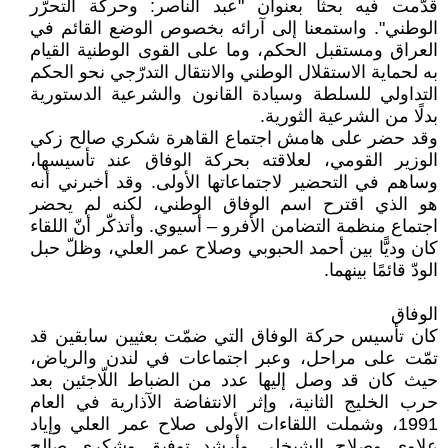
قدّمت فيه بحثًا بعنوان "عبد الناصر: وحركة التحرّر
الوطني". واستمعنا إلى آرائه بخصوص الوضع القائم في
العراق ومستقبل الحكم، وما على القوى الوطنية القيام
به لحماية الاستقلال الوطني والانتقال التدرّجي نحو الحكم
التداولي للسلطة وسيادة القانون والشرعية الدستورية
بدلًا من الشرعية الثورية.
وقد حضر على هامش اجتماع القاهرة شكري صالح زكي
الوزير القومي، لعلاقته بحركة الوفاق عند تأسيسها،
وساهم في التحضير لاجتماعاتها الأولى. وقد أخبرني أنه
هو الذي اقترح اسم الوفاق الوطني، لكنه لم يحضر
اجتماع منظمة التضامن الأفرو – أسيوي. وأتذكّر أنّ اللقاء
كان وديًّا بين أحمد الحبوبي وصلاح عمر العلي، وظلّ حبل
الودّ قائمًا بينهما.
الوفاق
كان تأسيس حركة الوفاق التي ضمّت بعثيين سابقين قد
تمّت على مراحل، وعبر اجتماعات في لندن والرياض،
حيث كان قد وصل إليها عدد من الضباط اللّاجئين بعد
حرب الخليج الثانية، وإثر الانتفاضة الآذارية في العام
1991، وشملت اللقاءات الأولى صلاح عمر العلي وإياد
علاوي وصلاح الشيخلي وأرشد توفيق وشكري صالح