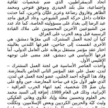
اتحاد الديمقراطيين، الذي ضم شخصيات ثقافية
واجتماعية، مثل بلند الحيدري وموفق فتوحي ومحمد
الظاهر وفاروق رضاعة وعزيز عليّان وآخرين، كما حدثت
خلافات داخل حركة المنبر الشيوعي، وعاد الرفيق ماجد
عبد الرضا إلى بغداد على مسؤوليته الخاصة، كما عاد عدد
من الشيوعيين الآخرين المحسوبين على ملاك القيادة
الرسمية قبل وبعد الحرب على العراق.
كما أن لجنة العمل المشترك، التي مقرّها دمشق، هي
الأخرى انقسمت إلى جناحين، ففرعها اللندني بغالبيته
اختار عقد مؤتمر مستقل برهانه على العامل الدولي، أما
فرعها الأساسي في دمشق، فقد مضى على توجهه
الإقليمي الأول.
وأخذت العناصر الأساسية في لجنة العمل المشترك –
لندن، تعمل على عقد المؤتمر الثاني الخاص بالمعارضة.
وقاد هذا التوجّه أحمد الجلبي، عضو لجنة العمل في لندن،
الذي ظهر لأول مرّة في ساحة المعارضة، حين وقّع على
بيان ضمّ 28 شخصية، بُعيد انتهاء الحرب العراقية -
الإيرانية، وذلك في العام 1989، إضافة إلى السيد محمد
بحر العلوم وتحسين معلّة وإياد علّاوي وهاني الفكيكي
وليث كبّة والحزبين الكرديين وبعض الإسلاميين. وتكلّلت