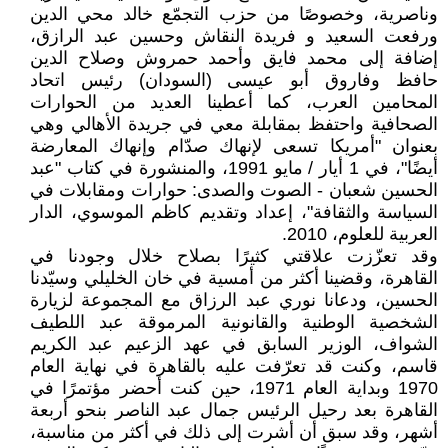
وناصرية، وخصوصًا من حزب التجمّع خالد محي الدين
ورفعت السعيد و فريدة النقاش وحسين عبد الرازق،
إضافة إلى محمد فايق وأحمد حمروش وصلاح الدين
حافظ وفاروق أبو عيسى (السودان) رئيس اتحاد
المحامين العرب، كما أعطينا العديد من الحوارات
الصحافية واحتفظ بمقابلة معي في جريدة الأهالي وهي
بعنوان "أمريكا تسعى لإنهاك صدّام وإنهاك المعارضة
أيضًا"، في 1 أيار / مايو 1991، والمنشورة في كتاب "عبد
الحسين شعبان - الصوت والصدى: حوارات ومقابلات في
السياسة والثقافة"، إعداد وتقديم كاظم الموسوي، الدار
العربية للعلوم، 2010.
وقد تعزّزت علاقتي كثيرًا بصلاح خلال وجودنا في
القاهرة، وقضينا أكثر من أمسية في خان الخليلي وسيّدنا
الحسين، ودعانا نوري عبد الرزاق مع المجموعة لزيارة
الشخصية الوطنية والقانونية المرموقة عبد اللطيف
الشواف، الوزير السابق في عهد الزعيم عبد الكريم
قاسم، وكنت قد تعرّفت عليه بالقاهرة في نهاية العام
1970 وبداية العام 1971، حين كنت أحضر مؤتمرًا في
القاهرة بعد رحيل الرئيس جمال عبد الناصر بنحو أربعة
أشهر، وقد سبق أن أشرت إلى ذلك في أكثر من مناسبة،