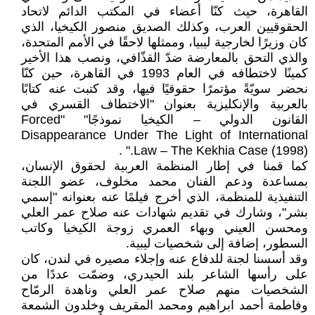
القاهرة، حيث كنّا أعضاء في المكتب الدائم لاتحاد
الحقوقيين العرب، وكذلك الصديق منصور الكيخيا، الذي
كان وزيرًا لخارجية ليبيا، وممثلها لاحقًا في الأمم المتحدة،
والذي التحق بالمعارضة ضدّ القذّافي، ونصب هذا الأخير
كمينًا لاختطافه في العام 1993 في القاهرة، حين كنّا
نحضر سويّةً مؤتمرًا حقوقيًا فيها، وقد كتبت عنه كتابًا
بالعربية والإنكليزية بعنوان "الاختطاف القسري في
القانون الدولي – الكيخيا نموذجًا" "Forced
Disappearance Under The Light of International
Law – The Kekhia Case (1998)." .
كما قمنا في إطار المنظمة العربية لحقوق الإنسان،
بمساعدة ودعم الفنان محمد مخلوف، عضو اللجنة
التنفيذية للمنظمة، الذي أخرج فيلمًا عنه بعنوانه "إسمي
بشر"، وشارك في تقديم شهادات عنه صلاح عمر العلي
ومحسن العيني وبهاء العمري زوجة الكيخيا وكاتب
السطور، إضافة إلى شخصيات ليبية.
وقد أسسنا لجنة للدفاع عنه وإجلاء مصيره في لندن، كان
على رأسها الشاعر بلند الحيدري، وضمّت عددًا من
الشخصيات منهم صلاح عمر العلي وناهدة الرمّاح
وفاطمة أحمد ابراهيم ومحمد المقريف وخلدون الشمعة