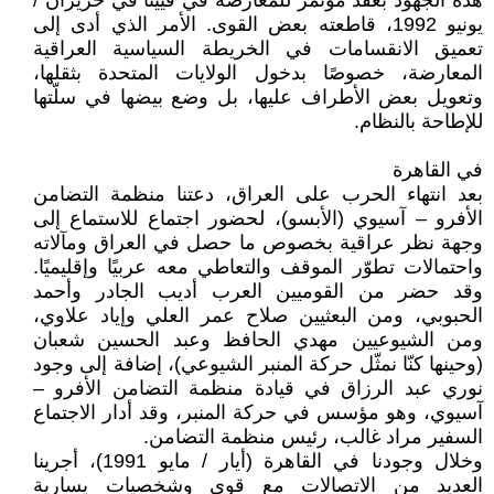
هذه الجهود بعقد مؤتمر للمعارضة في فيينا في حزيران /
يونيو 1992، قاطعته بعض القوى. الأمر الذي أدى إلى
تعميق الانقسامات في الخريطة السياسية العراقية
المعارضة، خصوصًا بدخول الولايات المتحدة بثقلها،
وتعويل بعض الأطراف عليها، بل وضع بيضها في سلّتها
للإطاحة بالنظام.
في القاهرة
بعد انتهاء الحرب على العراق، دعتنا منظمة التضامن
الأفرو – آسيوي (الأبسو)، لحضور اجتماع للاستماع إلى
وجهة نظر عراقية بخصوص ما حصل في العراق ومآلاته
واحتمالات تطوّر الموقف والتعاطي معه عربيًا وإقليميًا.
وقد حضر من القوميين العرب أديب الجادر وأحمد
الحبوبي، ومن البعثيين صلاح عمر العلي وإياد علاوي،
ومن الشيوعيين مهدي الحافظ وعبد الحسين شعبان
(وحينها كنّا نمثّل حركة المنبر الشيوعي)، إضافة إلى وجود
نوري عبد الرزاق في قيادة منظمة التضامن الأفرو –
آسيوي، وهو مؤسس في حركة المنبر، وقد أدار الاجتماع
السفير مراد غالب، رئيس منظمة التضامن.
وخلال وجودنا في القاهرة (أيار / مايو 1991)، أجرينا
العديد من الاتصالات مع قوى وشخصيات يسارية