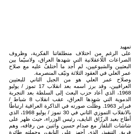
تمهيد
على الرغم من اختلاف منطلقاتنا الفكرية، وظروف
الصراعات اللّاعقلانية التي شهدها العراق، ولاسيّما بين
البعثيين والشيوعيين، لم أجد ما أختلفُ عليه مع صلاح
عمر العلي في العقود الثلاثة ونيّف المنصرمة.
وصلاح عمر العلي هو من الجيل الثاني للبعثيين
العراقيين، وقد برز اسمه بعد انقلاب 17 تموز / يوليو
1968، الذي أعاد حزب البعث إلى السلطة بعد التجربة
الدموية التي شهدها العراق، عقب انقلاب 8 شباط /
فبراير 1963. وظلّت صورته في الذاكرة العراقية ارتباطًا
بالانقلاب التموزي الثاني في 30 تموز / يوليو 1968، الذي
أطاح بعبد الرزّاق النايف، رئيس الوزراء، حيث ظهر على
شاشات التلفاز مع صدام حسين واثنين من رفاقه، وهم
فريق التنفيذ، الذي أجهز على النايف، وحملته طائرة