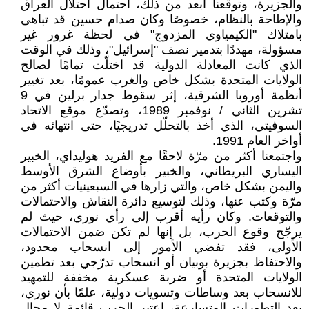
والجزيرة، وتوقّعنا أبعد من ذلك، احتمال احتلال العراق
والإطاحة بالنظام، خصوصًا وكان صدام حسين قد تباهى
بامتلاك "الكيمياوي المزدوج" في لحظة غرور غير
مسؤولة، مهددًا بتدمير نصف "إسرائيل"، وذلك في الوقت
الذي كانت المعادلة الدولية قد اختلّت تمامًا لصالح
الولايات المتحدة بشكل خاص والغرب عمومًا، بعد تغيير
أنظمة أوروبا الشرقية، إثر سقوط جدار برلين في 9
تشرين الثاني / نوفمبر 1989، وتصدّع موقع الاتحاد
السوفيتي، الذي أخذ بالتحلّل تدريجيًا، حتى انتهائه في
أواخر العام 1991.
واجتمعنا أكثر من مرّة لاحقًا مع الفريد هوليداي، الخبير
اليساري البريطاني، والخبير بأوضاع الشرق الأوسط
واليمن بشكل خاص، والتي زارها في السبعينيات أكثر من
مرّة وكتب عنها، وذلك لتوسيع دائرة النقاش والاحتمالات
والتوقعات. وكان رأيه أقرب إلى رأي نوري، حيث لم
يرجّح وقوع الحرب، بل إنها لم تكن ضمن الاحتمالات
الأولى، فقد تفضي الأمور إلى انسحاب محدود،
والاحتفاظ بجزيرة بوبيان أو انسحاب تدرّجي بعد تطمين
الولايات المتحدة أو ضربة عسكرية مخففة للتمهيد
للانسحاب بعد وساطات وتسويات دولية، علمًا بأن نوري،
بعد التطورات المتسارعة، اعتبر الحرب قائمة لا محال