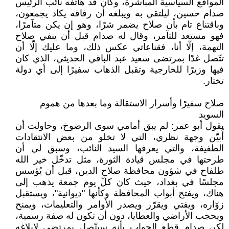
المواقع السياسية المباشرة، وكان قد هاتفه نائب الرئيس
صدام حسين، ليلتقي به ويبلغه أن رفاقه يكاد يجمعون،
وباقتناع تام بأن صلاح يضمر شرًا، وهو إن يكن متآمرًا،
فهو مستعد للتآمر، وقال له صدام قبل أن ينفي صلاح
التهمة، إلّا أنا، فقناعاتي عكس ذلك، وما عليك إلّا أن
تتّصل غدًا بمرتضى سعيد عبد الباقي الحديثي، الذي كان
فيها وزيرًا للخارجية وتقبل الذهاب سفيرًا إلى أي دولة
تختار.
صلاح سفيرًا وأسرار الاستقالة وما بعدها من هموم
السويد
يقول أبو عمر: لم يبق أمامي سوى الرضوخ، وحاولت أن
أُبيّن وجهة نظري، التي لا تخلو من بعض الانتقادات
الطفيفة، والتي يعرفها السيد النائب، وسبق لي أن
طرحتها في مجلس قيادة الثورة، مثل تدخّل خير الله
طلفاح في شؤون محافظة صلاح الدين، قبل أن يُؤسس
مجلسًا في بغداد، حيث كان كلّ يوم جمعة يذهب إلى
هناك، ويفتح أبواب المحافظة وكأنها "ديوانية"، ويستقبل
زوّاره، ويفتي ويقرّر ويصدر الأوامر والتعليمات، ويمنح
ويحجب الأراضي والعطايا، دون أن تكون له صفة رسمية،
لكن صدام قطع الجواب بأنه سيتّصل بمرتضى لإبلاغه