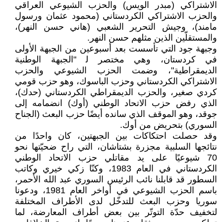
الاشتراكي (مبدر الويس) والحزب الشيوعي العراقي
والحزب الاشتراكي الكردستاني (محمود عثمان ورسول
مامند)، وجيش التحرير الشعبي (هاني حسن النهر)،
والمستقلّين الذين مثلهم حسن النهر.
وجبهة جود التي تأسست بعد أسبوعين من الجبهة الأولى
في كردستان، وهي مختصر ﻟ "الجبهة الوطنية
الديمقراطية"، وضمت الحزب الشيوعي والحزب
الاشتراكي الكردستاني وحزب الباسوك، وهو حزب قومي
كردي صغير، والحزب الديمقراطي الكردستاني (حدك)،
الذي رفض حزب الاتحاد الوطني (أوك) انضمامه إلى
جوقد، وهو الموقف الذي سانده أيضًا حزب البعث (الجناح
السوري) بتحريض من أوك.
وقد حصلت احتكاكات بين الجبهتين، كان واحدًا من
نتائجها السلبية مجزرة بشتاشان، التي راح ضحيّتها نحو
70 شيوعيًا على يد مقاتلي حزب الاتحاد الوطني
الكردستاني في العام 1983، وكنّا زكي خيري وكاتب
السطور قد قابلنا نائب الرئيس السوري عبد الله الأحمر،
باسم الحزب الشيوعي في أواخر العام 1981، ودعونا
سوريا وحزب البعث للتدخّل لدى الأطراف المختلفة
لتخفيف حدّة التوتّر بين بعض أطراف المعارضة، لما