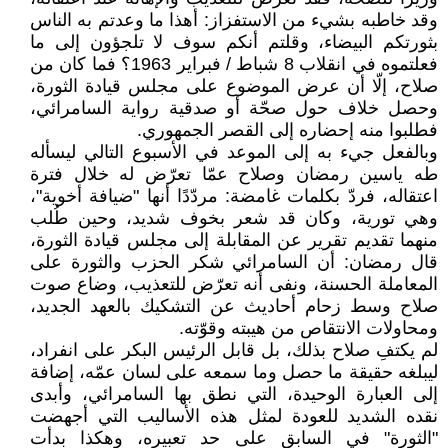
وقد خاطبه بشيء من الاستفزاز: أهذا ما وعدتم به الناس
بثورتكم البيضاء، وقلتم أنكم سوف لا تلجؤون إلى ما
فعلتموه في انقلاب 8 شباط / فبراير 1963؟ فما كان من
صلاح، إلّا أن عرض الموضوع على مجلس قيادة الثورة،
وحصل خلاف حول صحّة أو صدقية رواية السامرائي،
فطلبوا منه إحضاره إلى القصر الجمهوري.
وبالفعل جيء به إلى الموعد في الأسبوع التالي ليسأله
طه ياسين رمضان وصلاح عمّا تعرّض له خلال فترة
اعتقاله، فردّ بكلمات غامضة: مردّدًا أنها "ضيافة أخوية"،
وهي تورية، وكان قد شعر بخوف شديد، وحين طُلب
منهما تقديم تقرير عن المقابلة إلى مجلس قيادة الثورة،
قال رمضان: أن السامرائي شكر الحزب والثورة على
المعاملة الحسنة، ونفى أنه تعرّض للتعذيب، وضاع صوت
صلاح وسط زحام أحاديث عن التشكيك بالعهد الجديد،
ومحاولات الانتقاص من هيبته وقوّته.
لم يكتفِ صلاح بذلك، بل قابل الرئيس البكر على انفراد،
ليبلغه حقيقة ما حصل وما سمعه على لسان عمّه، إضافة
إلى العبارة الوحيدة، التي نطق بها السامرائي، وأبدى
نقده الشديد للعودة لمثل هذه الأساليب التي أجهضت
"الثورة" في السابق على حد تعبيره، وهكذا بدأت