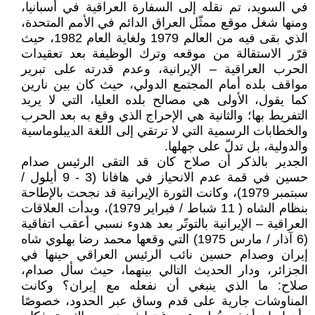
في السويد، تم نقله إلى السفارة العراقية في أسبانيا،
ومنها شغل موقع ممثّل العراق الدائم في الأمم المتحدة،
الذي بقى فيه من العالم 1979 ولغاية العام 1982، حيث
قرّر الاستقالة من موقعه وترك الوظيفة بعد تعقيدات
الحرب العراقية – الإيرانية، وعدم قدرته على تبرير
مواقف بلده أمام المجتمع الدولي، حيث كان بين نارين
كما يقول، الأولى هي مصالح بلده العليا، التي لا يريد
التفريط بها؛ والثانية هي الإحراج الذي وقع به بعد الحرب
والخطابات الرسمية التي لا ترتقي إلى اللغة الديبلوماسية
والدولية، بل تدلّ على جهلها.
الجدير بالذكر أن صلاح كان قد التقى الرئيس صدام
حسين في قمة عدم الانحياز في هافانا (3 - 9 أيلول /
سبتمبر 1979)، وكانت الثورة الإيرانية قد نجحت بالإطاحة
بنظام الشاه ( 11 شباط / فبراير 1979)، وبدأت العلاقات
العراقية – الإيرانية بالتوتّر بعد هدوء نسبي أعقب اتفاقية
(6 آذار / مارس 1975) التي وقعها محمد رضا بهلوي شاه
إيران وصدام حسين نائب الرئيس العراقي حينها في
الجزائر، ودار الحديث التالي بينهما، حيث سأل صدام،
صلاح: ما الذي ينبغي أن نفعله مع إيران؟ وكانت
المناوشات جارية على قدم وساق عبر الحدود، خصوصًا