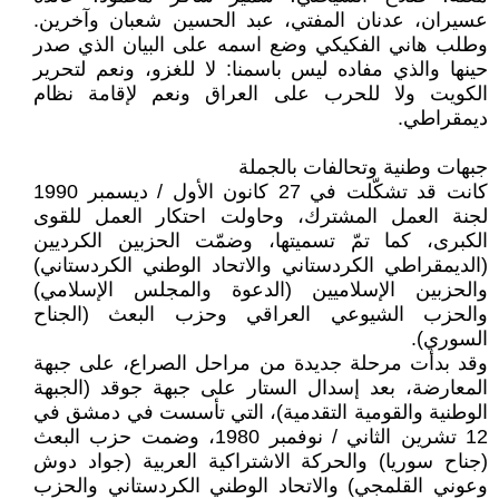
عسيران، عدنان المفتي، عبد الحسين شعبان وآخرين.
وطلب هاني الفكيكي وضع اسمه على البيان الذي صدر
حينها والذي مفاده ليس باسمنا: لا للغزو، ونعم لتحرير
الكويت ولا للحرب على العراق ونعم لإقامة نظام
ديمقراطي.
جبهات وطنية وتحالفات بالجملة
كانت قد تشكّلت في 27 كانون الأول / ديسمبر 1990
لجنة العمل المشترك، وحاولت احتكار العمل للقوى
الكبرى، كما تمّ تسميتها، وضمّت الحزبين الكرديين
(الديمقراطي الكردستاني والاتحاد الوطني الكردستاني)
والحزبين الإسلاميين (الدعوة والمجلس الإسلامي)
والحزب الشيوعي العراقي وحزب البعث (الجناح
السوري).
وقد بدأت مرحلة جديدة من مراحل الصراع، على جبهة
المعارضة، بعد إسدال الستار على جبهة جوقد (الجبهة
الوطنية والقومية التقدمية)، التي تأسست في دمشق في
12 تشرين الثاني / نوفمبر 1980، وضمت حزب البعث
(جناح سوريا) والحركة الاشتراكية العربية (جواد دوش
وعوني القلمجي) والاتحاد الوطني الكردستاني والحزب