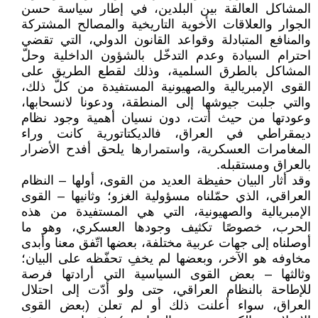
المشاكل العالقة بين البلدين، في إطار سياسة حسن
الجوار والعلاقات الأخوية التاريخية والمصالح المشتركة
والمنافع المتبادلة وقواعد القانون الدولي، التي تقضي
احترام السيادة وعدم التدخّل بالشؤون الداخلية وحلّ
المشاكل بالطرق السلمية، وذلك لقطع الطريق على
القوى الإمبريالية والصهيونية المستفيدة من كلّ ذلك،
والتي جلبت جيوشها إلى المنطقة، ودعونا لانسحابها،
وعودتها من حيث أتت، دون نسيان أهمية وجود نظام
ديمقراطي في العراق، فالديكتاتورية كانت وراء
المغامرات العسكرية، واستمرارها يلحق أفدح الأضرار
بالعراق ومستقبله.
وقد أثار البيان حفيظة العديد من القوى، أولها – النظام
العراقي، الذي حمّلناه مسؤولية الغزو؛ وثانيها – القوى
الإمبريالية والصهيونية، التي هي المستفيدة من هذه
الحرب، خصوصًا تكثيف وجودها العسكري، وهو ما
أوصلناه إلى جهات عربية مختلفة، بعضها اتّفق معنا وأبدى
مخاوفه هو الآخر، وبعضها لم يخفِ تحفّظه على البيان؛
وثالثها – بعض القوى السياسية التي أرادتها فرصة
للإطاحة بالنظام العراقي، حتى ولو أدّت إلى احتلال
العراق، سواء أعلنت ذلك أو لم تعلن (بعض القوى