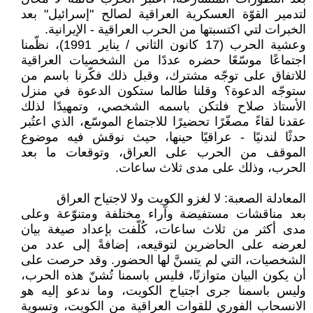
لتدمير القوّة العسكرية العراقية لصالح "إسرائيل" بعد
الخبرات لتي اكتسبتها من الحرب العراقية - الإيرانية.
وعشية الحرب (17 كانون الثاني / يناير 1991)، نظّمنا
اجتماعًا موسّعًا حضره عددًا من الشخصيات العراقية
للاتفاق على توجّه مشترك، وقبل ذلك فكّرنا باسم من
ستوجّه الدعوة؟ وقلنا طالما ستكون الدعوة في منزل
الأستاذ صلاح فلتكن باسمه الشخصي، وتمهيدًا لذلك
عقدنا لقاءً مصغّرًا تحضيرًا للاجتماع الموسّع، الذي اعتُبر
حدثًا لندنيًا - عراقيًا حينها، حيث نوقش فيه موضوع
الموقف من الحرب على العراق، وتوقعات ما بعد
الحرب، وذلك على مدى ثلاث ساعات.
المعادلة الصعبة: لا لغزو الكويت ولا لاجتياح العراق
بعد مناقشات مستفيضة وآراء مختلفة ومتنوّعة وعلى
مدى أكثر من ثلاث ساعات، كُلّفت بإعداد صيغة بيان
لعرضه على الحاضرين لتوقيعه، إضافةً إلى عدد من
الشخصيات، التي لم يتسنَّ لها الحضور. وقد حرصت على
أن يكون البيان متوازنًا، فليس باسمنا تُشنّ هذه الحرب،
وليس باسمنا جرى اجتياح الكويت، وما ندعو إليه هو
الانسحاب الفوري للقوات العراقية من الكويت، وتسوية