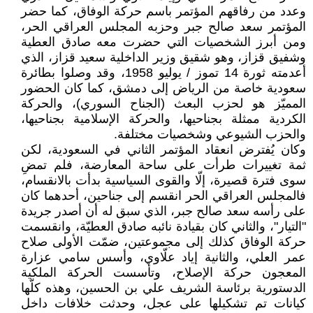
وعدد من رفاقهم المؤتمر باسم حركة الوفاق، كما حضر
المؤتمر سعد صالح جبر وحزبه المجلس العراقي الحر،
ومن أبرز الشخصيات التي حضرت معه صادق العطية
وشفيق قزاز، وهو شقيق وزير الداخلية سعيد قزاز، الذي
أعدمته ثورة 14 تموز / يوليو 1958، وقد وصلوا بطائرة
سعودية خاصة من الرياض إلى دمشق، كما كان الحضور
المميّز هو لحزب البعث (الجناح السوري)، والحركة
الكردية ممثلة بجناحيها، والحركة الإسلامية بجناحيها،
والحزب الشيوعي وشخصيات مختلفة.
وكان يُفترض انعقاد المؤتمر الثاني في السعودية، لكن
ثمة تغييرات طرأت على ساحة المعارضة، فلم تمضِ
سوى فترة قصيرة، إلّا والقوى السياسية بدأت بالانقسام،
فالمجلس العراقي الحر انقسم إلى جناحين، أحدهما كان
على رأسه سعد صالح جبر، الذي سبق له أن أصدر جريدة
"التيار"، والثاني كان بقيادة نائبه صادق العطيّة، وانقسمت
حركة الوفاق كذلك إلى مجموعتين، ضمّت الأولى صلاح
عمر العلي، والثانية إياد علّاوي، وأسس سامي عزارة
المعجون حركة الإصلاح، وتأسست الحركة الملكية
الدستورية برئاسة الشريف علي بن الحسين، وهذه كلّها
كيانات تم تشكيلها على عجل، وحدثت خلافات داخل