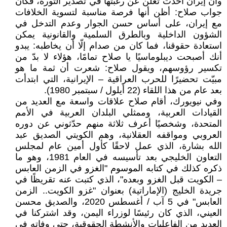
وأن إيران أخذت تُعلن عن رغبتها في تصدير الثورة، فكان
جواب صلاح: أظن أنها فرصة مناسبة لتسوية الخلافات
مع إيران، على أساس حسن الجوار وعدم التدخل في
الشؤون الداخلية وبالطرق السلمية والقانونية يمكن
استعادة حقوقنا، فما كان من صدام إلّا أن يخاطبه: يبدو
أنك أصبحت ديبلوماسيًا يا صلاح تمامًا، هؤلاء لا بدّ من
تكسير رؤوسهم، ويقول صلاح: شعرت أن ثمة ما هو
مبيّت تحضيرًا للحرب العراقية – الإيرانية، التي ابتدأت
بعد عام من هذا اللقاء (22 أيلول / سبتمبر 1980).
وفي نيويورك، أقام صلاح علاقات واسعة مع العديد من
القيادات العربية، وممثلي البلدان العربية في الأمم
المتحدة، وشخصيًا أعرف ثلاثة منهم حدّثوني عن دوره
العروبي ومواقفه العقلانية، وهم الكويتي الصديق عبد
الله بشارة، الذي عمل لاحقًا كأول أمين عام لمجلس
التعاون الخليجي بعد تأسيسه في العام 1981، وهو ما
ذكره كذلك في كتابه الموسوم "الغزو في الزمن العابس
– الكويت قبل الغزو وبعده"، الذي كتبت عنه تقريظًا في
جريدة الخليج (الإماراتية) بعنوان "غزو الكويت.. الزمن
العابس" في 5 آب / أغسطس 2020، والصديق محسن
العيني، الذي كان رئيسًا لوزراء اليمن، وقد اشتركنا في
العديد من الفاعليات والأنشطة الحقوقية، حتى وفاته في