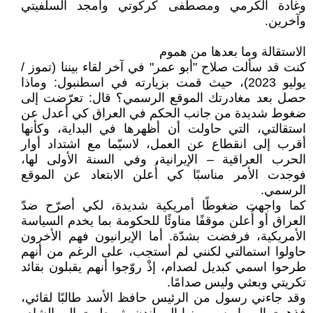
وغادة الكرمي ومصطفى كركوتي وأمجد السلفيتي
وآخرين.
الاستقالة وما بعدها من هموم
كنت قد سألت صلاح "أبو عمر" في آخر لقاء بيننا (تموز /
يوليو 2023)، حيث قمت بزيارته في اسطنبول: وماذا
حصل بعد مغادرتك الموقع الرسمي؟ قال: تعرّضت إلى
ضغوط شديدة من جانب الحكم في العراق كي أعدل عن
استقالتي، التي حاولت أن أظهرها في البداية، وكأنها
أقرب إلى انقطاع عن العمل، لاسيّما مع اشتداد أوار
الحرب العراقية – الإيرانية، وفي السنة الأولى لها،
فوجدت الأمر مناسبًا كي أُعلن الابتعاد عن الموقع
الرسمي.
كما واجهت ضغوطًا أمريكية شديدة، لكي أصرّح ضدّ
العراق أو أُعلن موقفًا مناوئًا للحكومة بما يخدم السياسة
الأمريكية، فرفضت بشدّة. أما الإيرانيون فهم الأخرون
حاولوا استمالتي لكنني لم أستجب، على الرغم من أنهم
طرحوا اسمي كبديل لصدام، إذْ روّجوا أنهم يقبلون بقائد
تكريتي وبعثي وليس صدامًا.
وقد جاءني رسول من الرئيس حافظ الأسد طالبًا لقائي،