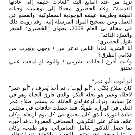
تزيد من عدد أصابع اليد، "فعادت حليمة إلى عادتها
القديمة"، وعاد الحصيري مجددًا إلى بوهيميته وحياته
العبثية وطريقة عيشه الوجودية الصعلوكية، وانقطع عن
العمل وعن تصحيح المواد المرسلة إليه. وقد رويت ذلك
في مقالة لي العام 2008، بعنوان "الحُصيري: الشعر
والتمرّد الدائم".
يقول الحصيري:
أنا الشريد لماذا الناس تذعر من / وجهي وتهرب من
قدّامي الطرق؟
وكنت أفزع للحانات تشربني / واليوم لو لمحت عيني
تختنق
أبو أيوب "أبو عمر"
كان صلاح يُكنّى ﺑ "أبو أيوب"، ثم أخذ يُعرف ﺑ "أبو عمر"
لاحقًا، وعمر هو نجله البكر، والذي فارق الحياة وهو في
عزّ شبابه، وترك لوعة لدى العائلة. لم يستمر صلاح عمر
العلي في الوزارة طويلًا، فقد حصلت خلافات في مجلس
قيادة الثورة، الذي كان يجتمع في كل يوم أربعاء، وكان
عمّه، شاكر علي التكريتي، الصحافي المعروف، قد أخبره
بما حصل للدكتور شامل السامرائي، وهو طبيب، وكان
وزيرًا للصحة، فقد تعرّض للتعذيب والإهانة عند اعتقاله،