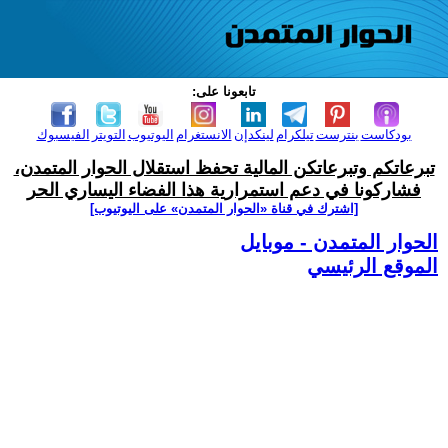
تابعونا على:
بودكاست
بنترست
تيلكرام
لينكدإن
الانستغرام
اليوتيوب
التويتر
الفيسبوك
تبرعاتكم وتبرعاتكن المالية تحفظ استقلال الحوار المتمدن،
فشاركونا في دعم استمرارية هذا الفضاء اليساري الحر
[اشترك في قناة ‫«الحوار المتمدن» على اليوتيوب]
الحوار المتمدن - موبايل
الموقع الرئيسي