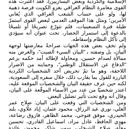
الإسلامية والكردية وبعض اليساريين)، فقد اعتبرت هذه
القوى مغامرة النظام العراقي بغزو الكويت فرصة ذهبية
لها، ولو على حساب الشعب العراقي الذي يُعاني
الأمرين؛ ومثل هذا الموقف العدمي لبعض القوى استمرّ
طيلة فترة التسعينيات، فلم تتورّع تصريحًا أو تلميحًا
بالدعوة إلى استمرار الحصار، تحت عنوان أنه سيؤدي
إلى تآكل النظام وإسقاطه.
ولم تخفِ بعض هذه الجهات صراحةً معارضتها لوجهة
البيان، بل وصفته ﺑ "البيان السيء الصيت"، والغرض منه
ممالأة لصدام حسين، ومحاولة لإطالة أمد حكمه بزعم
"الدفاع عن الاستقلال الوطني"، وحمايته من الاضرار
اللاحقة، وهو ما تمّ تحريض أحد الشخصيات الكردية
البارزة للقول بما يقارب ذلك، خلال سفره إلى السعودية،
لكنه حين عرف حقيقة البيان والشخصيات الموقعة عليه،
اعتذر شخصيًا من عدد من الأسماء الموقّعة على البيان،
وقال أنه وقع تحت تأثير تضليل البعض.
ومن الشخصيات التي وقعت على البيان: صلاح عمر
العلي، نوري عبد الرزاق، محمود عثمان، إياد علّاوي، بلند
الحيدري، موفق فتوحي، محمد الظاهر، فاروق رضاعة،
مهدي الحافظ، عادل مراد، اسماعيل القادري، تحسين
معلّة، صلاح الشيخلي، سمير شاكر محمود، عائدة