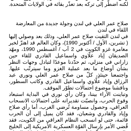
لكنه اضطّر إلى تركه بعد تعذّر بقائه في الولايات المتحدة.
صلاح عمر العلي في لندن وجولة جديدة من المعارضة
اللقاء في لندن
في لندن التقيت صلاح عمر العلي، وذلك بعد وصولي إليها
( تشرين، الأول / أكتوبر 1990)، وكان العالم قد اهتزّ لخبر
مغامرة غزو الكويت في 2 آب / أغسطس 1990، ومهّد
الصديقان إياد علّاوي واسماعيل القادري للقاء حين
زاراني في منزلي، ثم حدّدنا موعدًا لتبادل وجهات النظر
بشأن أوضاع ما بعد عملية الغزو وما سيترتّب عليها.
واجتمعنا حينئذٍ، كلّ من صلاح عمر العلي ونوري عبد
الرزاق وإياد علّاوي واسماعيل القادري وكاتب السطور،
وناقشنا موضوع احتمالات تطوّر الموقف.
وتباينت الآراء بيننا، وكان رأي نوري في البداية استبعاد
وقوع الحرب، وانصبّت تقديراته على احتمالات الانسحاب
العراقي، وحصول مساومة تُرضي الغرب، أما رأي صلاح
وإياد والقادري وشعبان، فقد كان يميل إلى أن الحرب
قائمة، حتى لو انسحب النظام العراقي من الكويت، فقد
قُضي الأمر بإرسال القوّة العسكرية الأمريكية إلى الخليج