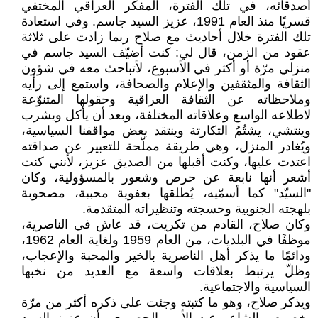
أصدقائه، في تلك الفترة، المفكر العراقي المختفي
قسريًا منذ العام 1991، عزيز السيد جاسم. وفي استعادة
تلك الفترة خلال أحاديث مع صلاح ربما زادت على ثلاثة
عقود من الزمن، قال لي: كنت أضيّف السيد جاسم في
منزلي مرّة أو أكثر في الأسبوع، لأتباحث معه في شؤون
الثقافة والمثقفين والإعلام والصحافة، واستمع إلى رأيه
وملاحظاته عن الثقافة العراقية وحقولها المتنوّعة
لاطلاعه الواسع وعلاقاته المختلفة، وبعد أن يأكل ويشرب
وينتشي، يشتُمُ التكارتة وينتقد بعض مواقفنا السياسية،
ويُغادر المنزل، وهي طريقة مملّحة للتعبير عن صداقته
اعتدت عليها، وكنت أقبلها من الصديق عزيز، لأنني كنت
أشعر أنها نابعة عن حرص وشعور بالمسؤولية، وكان
"السيّد" كما أسمّيه، يُطلقها بعفوية محببة، مصحوبة
بلهجته الجنوبية وحسجته وتنظيراته المتقدمة.
وكان صلاح، القادم من تكريت، قد عاش في الناصرية،
موظفًا في البلديات، من العام 1959 ولغاية العام 1962،
ودائمًا ما يذكر أهل الناصرية بالخير والمحبة والإعجاب،
وظلّ يرتبط بعلاقات واسعة مع العديد من نخبها
السياسية والاجتماعية.
ويذكر صلاح، وهو ما كتبته وجئت على ذكره أكثر من مرّة