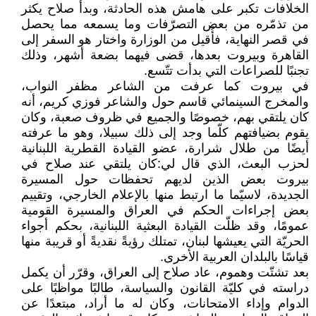
الخلافات تكبر على هامش هذه الحادثة، وبدأ صلاح يكثر
من تذمّره من بعض التصرّفات وما يسمعه مما يحصل
في قصر النهاية، فأُقيل من الوزارة واختار هو السفر إلى
القاهرة وبيروت بعدها، قضى فيهما بضعة أشهر، وذلك
تجنبًا للصراعات التي بدأت تتّسع.
في بيروت كما عرفت من الشاعر مظفر النواب،
والمخرج السينمائي قاسم حول والشاعر فوزي كريم، أنه
كان يلتقي بهم، خصوصًا والجميع في ظروف صعبة، وكان
يقوم بضيافتهم كلّما وجد إلى ذلك سبيلا، وهو ما عرفته
أيضًا من طلال شرارة، عضو القيادة القطرية اللبنانية
لحزب البعث، الذي قال لي:كان يلتقي عند صلاح في
بيروت بعض الذين لديهم تحفظات حول المسيرة
الجديدة، لاسيّما ما ارتبط منها بالإعلام الخارجي، وتقييم
بعض إجراءات الحكم في العراق والمسيرة القومية
عمومًا، وقد ظلّت القيادة البعثية اللبنانية، بحكم أجواء
الحريّة التي يعيشها لبنان، تمتلك رؤيةً نقديةً أو قريبة منها
قياسًا بالبلدان العربية الأخرى.
بعد تشتّت وهموم، عاد صلاح إلى العراق، وقرّر أن يكمل
دراسته في كليّة القانون والسياسة، طالبًا مواظبًا على
الدوام وإداء الامتحانات، وكان له ما أراد، مبتعدًا عن