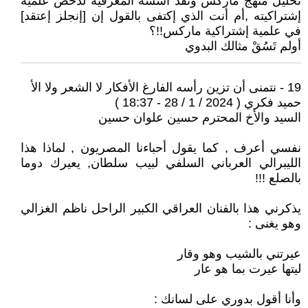
تحليل منهج ماركس ونقد أسسه المعرفية لدحض علمية
إشتراكيته ,أم أنت الذي إكتفى بالقول إن [إنجلز إعتقد]
في علمية إشتراكية ماركس!!؟
أولم تَسُقْ مثالك البدوي
19 - نتمنى أن تزين رأسه الفارغ الأفكار لا الشعر ولا الأ
حميد فكري ( 2024 / 1 / 28 - 18:37 )
السيد والأخ المحترم حسين علوان حسين
نفسي أعرف , كما يقول أحباءنا المصريون , لماذا هذا
الليبرالي العرباني السلفي لبيب سلطان, يعيرك دوما
بالصلع !!!
يذكرني هذا بالفنان العراقي الكبير الراحل ناظم الغزالي
وهو يغنى :
عيرتني بالشيب وهو وقار
ليتها عيرت بما هو عار
وأنا أقول بدوري على لسانك :