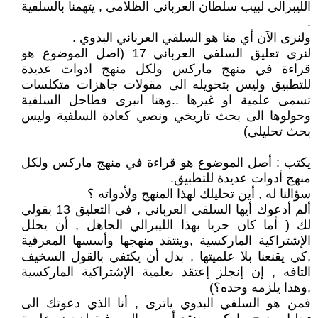
الليبرالي لبيب سلطان العرباني الظلامي , يتهمنا بالسلفية
.
ولنرى الآن أي منا هو السلفي العرباني البدوي .
لنرى تعليق السلفي العرباني 17 (اصل الموضوع هو
قراءة في منهج ماركس ولكل منهج ادوات عديدة
للتطبيق وليس بتحويله الى مقولات جاهزات متكلسات
تسمى علمية او غيرها ..وهنا انبرى فطاحل السلفية
وحولوها الى بحث تاريخي ونصي كعادة السلفية وليس
بحث تحليلي)
يكتب : أصل الموضوع هو قراءة في منهج ماركس ولكل
منهج أدوات عديدة للتطبيق.
سؤالنا له , أين تحليلك لهذا المنهج ولأدواته ؟
ألم أدعوك أيها السلفي العرباني , في التعليق 13 بقولي
لك ( أما كان حريا بهذا الليبرالي الجاهل , أن يحلل
الإشتراكية الماركسية ,وينتقد منهجها وأسسها المعرفية
,كي يقنعنا بلا علميتها , بدل أن يكتفي بالقول السخيف
التافه , إن إنجلز إعتقد بعلمية الإشتراكية الماركسية
,وهذا يلزمه وحده؟)
فمن هو السلفي البدوي ياترى , أنا الذي دعوتك الى