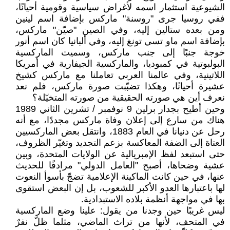
الشيوعية استثمار اسمه لأغراض سياسية وقومية أحيانًا،
ففي روسيا جرى "روسنة" ماركس بإضافة اسم لينين
ومن بعده ستالين إليه، وفي الصين "صيّن" ماركس،
بإضافة اسم ماو تسي تونغ إليه، وفي ألبانيا كان اسم أنور
خوجة جنبًا إلى جنب ماركس، وسميت الماركسية
البولبوتية في كمبوديا، والماركسية الجيفارية في أمريكا
اللاتينية، وفي عالمنا العربي تعاملنا مع ماركس كشيخ
عشيرة أحيانًا، وهكذا تضبّبت صورة ماركس، فلم نعد
نعرف أين هي صورته الحقيقية من صورته المتخيّلة؟
وحين أطيح بجدار برلين 9 نوفمبر / تشرين الثاني 1989
هناك من سارع إلى إعلان وفاة ماركس مجددًا، مع أنه
رحل عن دنيانا في العام 1883، وانتقل بعض الماركسيين
العتاة إلى الضفة المعاكسة بزعم التجديد وتغيّر الظروف،
حتى استبعد لفظ الإمبريالية عن الولايات المتحدة، وبين
عشية وضحاها، أصبح "العامل الدولي" مرادفًا للحديث
عنها، في حين كانت الماكينة الإعلامية تضجّ بأسوأ النعوت
لها باعتبارها العدو الأكبر للشعوب، بل إن البعض استقوى
بها في مواجهة أنظمة بلاده الاستبدادية.
ليس غريبًا حين وجدنا من يقول: علينا وضع الماركسية
في المتحف، لأنها من تراث الماضي، مثلما ظلّ نفرٌ