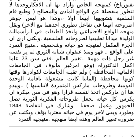
بفيورباخ) كمنهجه الخاص واراد بها ان الافكاروحدها لا
تتطور منفصلة عن الواقع المادي والمصالح ( وطبع قام
السلفية بتشويهها ايهما اولا ،،وهذا هو ليس جوهر
اطروحته انهما في تفاعل تطوري احدهما مع الاخر) ونقل
منهجه للواقع الاجتماعي واتخذ الطبقات في الرأسمالية
الوليدة ميدانا تطبيقيا لطروحاته الفلسفية .ولكني ارى ان
الجزء المكمل لمنهجه هو حياته وشخصيته ..منهج التمرد
على الواقع .. فهو ومنذ عنفوان شبابه الثوري لم ير نفسه
غير رجل ذات مهمة ..تغيير العالم .ففي سن 23 عاما
اكمل الدكتوراه (وهو امرغير مألوف في الجامعات
الالمانية المحافظة ) ولم تقبله الجامعات لكوادرها وقتها
كونها محافظة (المانيا كانت مشغولة باقامة الوحدة
القومية وطروحات ماركس المتمردة لاتناسبها ) ..ويبدو
هنا ان ماركس اتخذ لنفسه قرارا وهو في سن مبكرة ان
يكرس كل حياته لجعل طروحاته الفكرية الثورية تصل
للجمهور وعمل صحفيا ..وشارك في انتفاضة 1848
وطورد وبقي لاخر يوم في حياته مغتربا يؤلف ويكتب عن
ضرورة تغيير العالم وهذه ايضا منهجية .منهجية التمرد