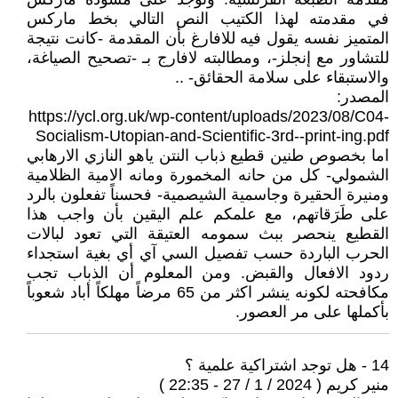
في مقدمته لهذا الكتيب النص التالي بخط ماركس
المتميز نفسه يقول فيه للافارغ بأن المقدمة -كانت نتيجة
للتشاور مع إنجلز-، ومطالبته لافارج بـ -تصحيح الصياغة،
والاستبقاء على سلامة الحقائق- ..
المصدر:
https://ycl.org.uk/wp-content/uploads/2023/08/C04-
Socialism-Utopian-and-Scientific-3rd--print-ing.pdf
اما بخصوص طنين قطيع ذباب النتن ياهو النازي الارهابي
الشمولي- كل من حانه المخمورة ومانه الامية الظلامية
ومنيرة الحقيرة وجاسمية الشيصمية- فحسناً تفعلون بالرد
على طَرَقاتهم، مع علمكم علم اليقين بأن واجب هذا
القطيع ينحصر ببث سمومه العتيقة التي تعود لبالات
الحرب الباردة حسب تفصيل السي آي أي بغية استجداء
ردود الافعال والقبض. ومن المعلوم أن الذباب تجب
مكافحته لكونه ينشر اكثر من 65 مرضاً مهلكاً أباد شعوباً
بأكملها على مر العصور.
14 - هل توجد اشتراكية علمية ؟
منير كريم ( 2024 / 1 / 27 - 22:35 )