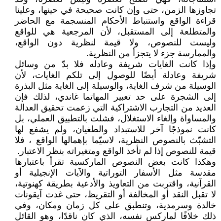
تجاوزها الزمن، حتى وإن كانت صحيحة في حينها، وعلينا
قراءة الواقع واستنباط الأحكام المنسجمة مع الحاضر
والمتطلعة إلى المستقبل، لأن المرجعية هي للواقع
وليست للنصوص، ولا قيمة لنظرية دون الواقع،
والممارسة جزء لا يتجزأ من النظرية.
وإذا كانت الغايات شريفة وعادله فلا بدّ من وسائل
شريفة وعادلة أيضًا للوصول إلى تلكم الغايات، لأن
الوسيلة من شرف الغاية، والوسيلة إلى الغاية مثل البذرة
إلى الشجرة على حد تعبير المهاتما غاندي، لذلك فإن
العديد من التجارب الاشتراكية التي زعمت تحقيق العدالة
والمساواة وإلغاء الاستغلال، فشلت بالتطبيق العملي، بل
كانت نموذجًا آخر للاستبداد والطغيان، ولم يشفع لها
التشبّث بالنصوص النظرية، لاسيّما بإهمالها الواقع ، فلا
قيمة للنصوص إذا لم تأخذ الواقع ومتغيراته بنظر الاعتبار.
وهكذا كانت بعض النصوص الماركسية تقرأ باعتبارها
مقدسة مثل الأسفار التوراتية والآيات الإنجيلية أو
القرآنية، واقتربت من التعاويذ والأدعية بطريقة كهنوتية،
لا تقبل النقد أو المخالفة أو التقريظ، حتى غدت آيقونات
خالدة وسرمدية، وتنطبق على كل زمان ومكان، وفي
ذلك خلافًا لماركس نفسه، الذي كان ناقدًا، وهو القائل