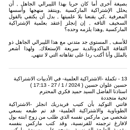
بصيغة آخرى أما كان حريا بهذا الليبرالي الجاهل , أن
يحلل الإشتراكية الماركسية ,وينتقد منهجها وأسسها
المعرفية ,كي يقنعنا بلا علميتها , بدل أن يكتفي بالقول
السخيف التافه , إن إنجلز إعتقد بعلمية الإشتراكية
الماركسية ,وهذا يلزمه وحده؟
للأسف , المستوى جد متدني مع هذا الليبرالي الجاهل ذو
الثقافة الماكدونالدية سريعة الإستعلاك. ولهذا أشعر
بالملل وأنا أكتب ردا على تفاهاته التي لا تنتهي.
13 - تكملة -الاشتراكية العلمية- في الأدبيات الاشتراكية
حسين علوان حسين ( 2024 / 1 / 27 - 17:13 )
استاذنا الفاضل السيد حميد فكري المحترم
تحية متجددة
فاتني التوكيد بأن كتيب فريدريك انجلز -الاشتراكية
الطوباوية والاشتراكية العلمية- قد تم طبعه بسعي
شخصي من ماركس نفسه الذي طلب من زوج ابنته بول
لافارغ ترجمته للفرنسية، وقد كتب ماركس بنفسه
مقدمة الطبعة الفرنسية. وتوجد على مسودة ماركس