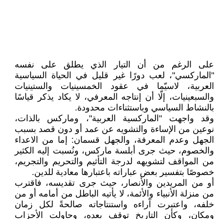
على الرغم من أن التيار الذي يطلق على نفسه
"الماركسي"، لعب دورًا غير قليل في الحياة السياسية
العربية، لاسيّما في عقود الخمسينيات والستينيات
والسبعينيات، إلّا أن إنتاجه المعرفي، لا يكاد يذكر قياسًا
بالنشاط السياسي وباستثناءات محدودة.
وقد واجهت "الماركسية العربية"، وماركس بالذات،
نوعين من الإساءة والتشويه عن عمد أو دون قصد بسبب
الجهل وعدم المعرفة، والجهل قسمان: إما من الاعداء
والخصوم، حيث جرى أبلسة ماركس، ونُسبت إليه الكثير
من المواقف لتشويهه لدرجة التأثيم والتحريم والتجريم،
خصوصًا بتفسير بعض عباراته باعتبارها معادية للدين.
أو من المريدين والأنصار، حيث جرى تقديسه، فاقترب
من منزلة الأنبياء والأئمة، لا يأتيه الباطل من أمامه أو من
خلفه، واعتبرت آراءه واستنتاجاته صالحةً لكل زمان
ومكان، وكأن التاريخ توقف بعده، وحاولت الأحزاب