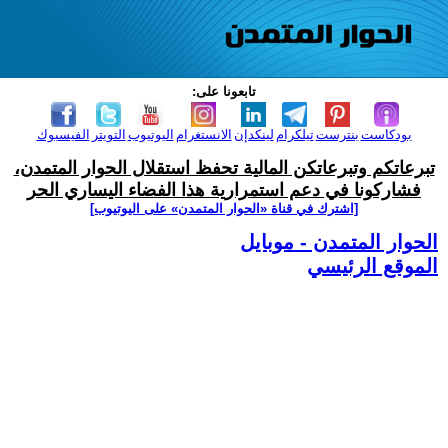
تابعونا على:
بودكاست
بنترست
تيلكرام
لينكدإن
الانستغرام
اليوتيوب
التويتر
الفيسبوك
تبرعاتكم وتبرعاتكن المالية تحفظ استقلال الحوار المتمدن،
فشاركونا في دعم استمرارية هذا الفضاء اليساري الحر
[اشترك في قناة ‫«الحوار المتمدن» على اليوتيوب]
الحوار المتمدن - موبايل
الموقع الرئيسي