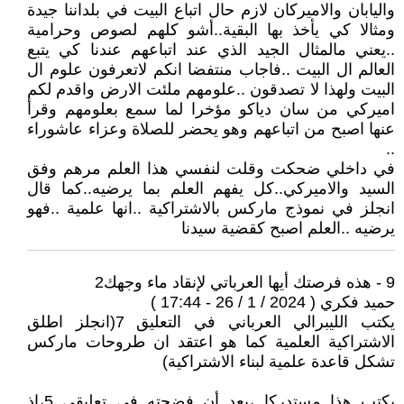
واليابان والاميركان لازم حال اتباع البيت في بلداننا جيدة
ومثالا كي يأخذ بها البقية..أشو كلهم لصوص وحرامية
..يعني مالمثال الجيد الذي عند اتباعهم عندنا كي يتبع
العالم ال البيت ..فاجاب منتفضا انكم لاتعرفون علوم ال
البيت ولهذا لا تصدقون ..علومهم ملئت الارض واقدم لكم
اميركي من سان دياكو مؤخرا لما سمع بعلومهم وقرأ
عنها اصبح من اتباعهم وهو يحضر للصلاة وعزاء عاشوراء
..
في داخلي ضحكت وقلت لنفسي هذا العلم مرهم وفق
السيد والاميركي..كل يفهم العلم بما يرضيه..كما قال
انجلز في نموذج ماركس بالاشتراكية ..انها علمية ..فهو
يرضيه ..العلم اصبح كقضية سيدنا
9 - هذه فرصتك أيها العرباتي لإنقاد ماء وجهك2
حميد فكري ( 2024 / 1 / 26 - 17:44 )
يكتب الليبرالي العرباني في التعليق 7(انجلز اطلق
الاشتراكية العلمية كما هو اعتقد ان طروحات ماركس
تشكل قاعدة علمية لبناء الاشتراكية)
يكتب هذا مستدركا ،بعد أن فضحته في تعليقي 5،إذ