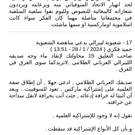
لحد انهيار الاتحاد السوفياتي منه وبرعايته ويرددون
شعاراته كالببغائية للنصوص ولليوم بقوا سلفية السلفية
في مجتمعاتنا متأصلة مهما كان الفكر سواء كانت
اسلاموية اوماركسية او سمها ماشئت
17 - شعبوية ليبرالي يدعي مناهضة الشعبوية
حميد فكري ( 2024 / 1 / 28 - 13:51 )
صاحب التعليق 15 محاولتك لإنقاذ ماء وجه صديقه
الليبرالي العرباني الظلامي ,لاتزيدكما سوى الغرق في
الغرق .
صديقك العرباني الظلامي , ادعي جهلا , أن إطلاق صفة
العلمية على إشتراكية ماركس , تعود للسوفييت . وبعد
أن أثبتنا له خرافة إدعائه , جئت أنت بخرافة لاتقل سذاجة
عن خرافته.
تقول إنه لا وجود للإشتراكية العلمية .
و بأن كل الأنواع الإشتراكية قد سقطت .