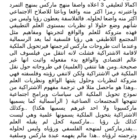
اكمالا لتعليقي 3 اعلاه واصفا منهج ماركس بمنهج التمرد
واعتبرته رمزا اكثر منه واقعا وباعثا للاصلاح الاجتماعي
اكثر منه واضعا لحلوله. فالفلاسفة يعطون رؤيا وليس من
شأنهم وضع حلولا او نظريات بمستوى العلم التطبيقي
فهذه متروكة للعلم والواقع لتجربتها ومفاهيم مثل
المجتمع اللاطبقي هي رؤيا فلسفية لما يعد الرسمالية
وعندما اتت طروحات ماركس لترجمتها فيرتحويل الملكية
لاقامة الاشتراكية فشلت لانه انتقل من فيلسوف الى
عالم اقتصادي والواقع بدء مفعوله واثبت انها غير
صحيحة..ومن هنا تنتفي (العلمية) في طروحاته حول نقل
الملكية في الاشتراكية ولكن لاتنفي رؤيته وفلسفته فهي
متروكة لنظريات وحلول يثبتها الواقع ونظريات العلم
..وهذا هو ماحصل مثلا في ترجمة مفهوم الاشتراكية من
نموذج تحويل الملكية الى سياسات وبرامج اجتماعية
تنتهجها المجتمعات الصناعية ( الرأسمالية كما يسميها
ماركسيونا ولا احد غيرهم يسميها هكذا) ..وكذلك
الاشتراكية بتحويل الملكية يسمونها علمية وهي ليست
كذلك بل رؤيا ...ماركسية كحل لم يقبله العلم
...يقدرماركس لمنهجه الفلسفي ورؤياه وليس لحلوله
وترجمته لرؤياه ..هذا مالم يفهمه عبدة ماركس وسلفية