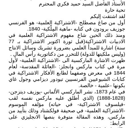
الأستاذ الفاضل السيد حميد فكري المحترم
تحية حارة
لقد اشتقت إليكم
أول من صاغ مصطلح -الاشتراكية العلمية- هو الفرنسي
جوزيف برودون في كتابه -ماهية المِلْكية- 1840.
ومنذ ذلك الحين شاع مفهوم الاشتراكية العلمية في
الادبيات الاشتراكية(قبل ثورة اكتوبر الاشتراكية بـ 77
سنة) اشارة للمبدأ العلمي بضرورة تشريك وسائل الانتاج
(وليس ملكيتها للدولة) للتحرر من دكتاتورية رأس المال .
ظهرت الاشارة الماركسية الى -الاشتراكية العلمية- لأول
مرة في كتاب ماركس وانجلز: -العائلة المقدسة- لعام
1844 في معرض وصفهما لطابع الأفكار الاشتراكية في
كتابات الشيوعيين الفرنسيين تيودور ديزامي وجول غاي
بكونها -علمية - خالصة.
في عام 1873، نشر الماركسي الألماني -يوزيف ديتزجن-
(1828-1888) (الذي أطلق عليه ماركس نفسه لقب
-فيلسوف الاشتراكية- في حياته) مؤلفه الموسوم
-الاشتراكية العلمية- في صحيفة فولكشتاد وذلك بتأييد من
ماركس، وهذه المقالة متوفرة بنصها الانجليزي على
الرابط: