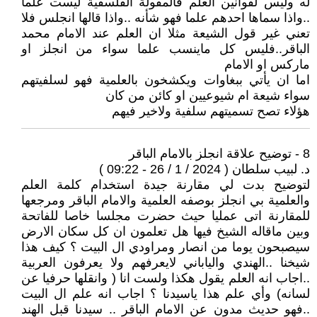
له وليس لقوانين العلم فالمقولة الفلسفية ليست علما
..واذا سماها احدهم علما فهو شأنه ..واذا قالها انجلس فلا
تعني غير قول الشيعة مثلا ان العلم عند الامام محمد
الباقر..فليس كل ماينسب علما سواء من انجلز او
ماركس او الامام
اما ان يأتي ببغاوات ويكشخون بالعلمية فهو لسلفيتهم
سواء شيعة ام شيوعيين او كائن من كان
هؤلاء تصح تسميتهم سلفية ولاخير فيهم
8 - توضيح علاقة انجلز بالامام الباقر
د. لبيب سلطان ( 2024 / 1 / 26 - 09:22 )
لتوضيح بدت لي مقارنة جيدة استخدام كلمة العلم
والعلمية بي انجلز بوصفه العلمية والامام الباقر ومرجعها
للمقارنة اتى عمليا حيث حضرت مجلسا خاصا للفاتحة
وبين ماقاله الشيخ فيها هل تعلمون ان كل سكان الارض
سيصبحون يوما من انصار ومراودي ال البيت ؟ كيف هذا
شيخنا ..الهندي والياباني لايعرفهم ولا يعرفون العربية
..اجاب انه العلم يقول هكذا ولست انا ( وانقلها حرفيا عن
لسانه) وأي علم هذا ياسيدنا ؟ اجاب انه علم ال البيت
..فهو حديث مدون عن الامام الباقر .. سيدنا قبل الهند