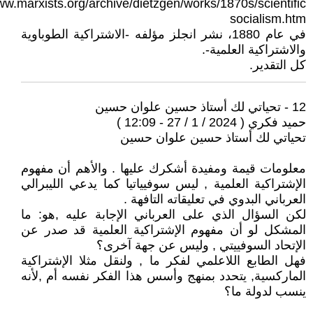
ww.marxists.org/archive/dietzgen/works/1870s/scientific-
socialism.htm
في عام 1880، نشر انجلز مؤلفه -الاشتراكية الطوباوية
والاشتراكية العلمية-.
كل التقدير.
12 - تحياتي لك أستاذ حسين علوان حسين
حميد فكري ( 2024 / 1 / 27 - 12:09 )
تحياتي لك أستاذ حسين علوان حسين
معلومات قيمة ومفيدة أشكرك عليها . والأهم أن مفهوم
الإشتراكية العلمية , ليس سوفيياتيا كما يدعي الليبرالي
العرباني البدوي في تعليقاته التافهة .
لكن السؤال الذي على العرباني الإجابة عليه ,هو: ما
المشكل لو أن مفهوم الإشتراكية العلمية قد صدر عن
الإتحاد السوفييتي , وليس عن جهة آخرى؟
فهل الطابع اللاعلمي لفكر ما , ولنقل مثلا الإشتراكية
الماركسية, يتحدد بمنهج وأسس هذا الفكر نفسه أم ,لأنه
ينسب لدولة ما؟