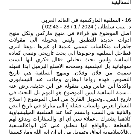
الستالينية
16 - السلفية الماركسية في العالم العربي
د. لبيب سلطان ( 2024 / 1 / 28 - 02:43 )
اصل الموضوع هو قراءة في منهج ماركس ولكل منهج
ادوات عديدة للتطبيق وليس بتحويله الى مقولات
جاهزات متكلسات تسمى علمية او غيرها ..وهنا انبرى
فطاحل السلفية وحولوها الى بحث تاريخي ونصي كعادة
السلفية وليس بحث تحليلي فقال فكري انها ليست
سوفياتية بل انجلسية وصححه الاصلع البرميل ابدا فقبله
سميت من فلان وفلان. ومنهج السلفية هي تاريخ
النصوص فهذه رواها البخاري وجاءت عند النيسابوري
واكدها ابن عباس وهي منقولة عن ابن حذيفة..رض عنه
...سمة السلفية ليس الموضوع هو المهم بل البحث في
تاريخ النص...وتحويل القارئ من اصل الموضوع ( اصلاح
اليسار العربي واسباب فشله ) الى مباراة في تاريخ النص
والثانية هي السب والشتم كما عند السلفية الميليشياوية
كلاهما يشترك ..عملاء سي اي اي والسفارات ويدفع لهم
بالقطعة ..والواقع انها تنطبق على كل انواعالسلفية
..فالاسلاموية ابواق وتمويل من ايران اية الله وماركسيينا