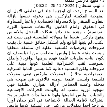
3 - منهج ماركس تكملة
د. لبيب سلطان ( 2024 / 1 / 25 - 06:32 )
بعد السماح اردت ان اوجزما جاء في تعليقي الاول ان
المنهجية المكملة لماركس، هي دعوته نفسها بازالة
التفاوت الطبقي واللامساواة الاقتصادية ( باعتبارالمساواة
في الحقوق وامام القانون والانتخاب ضمنتها الثورة
الفرنسية) ، وهذه بحد ذاتها شكلت المدخل والاساس
لمنهج ماركس شعبيا اما مقولاته الفلسفية فهي بقيت قيد
الكتب. لم يثبتها الواقع ولم اتشكل حقائق علمية بل بقيت
طروحات وفرضيات فلسفية عقلية اي مشتقة منطقيا
وليست مثبتة علميا ) وليس المطلوب من الفيلسوف ان
يكون انتاجه نظريات علمية فهذه يبرهنها الواقع، ( واطلق
السوفيت لقب الاشتراكية العلمية كونها مبنية على
طروحاته ولكن التسمية دعائية كما تسمى المانيا الشرقية
الديمقراطية مثلا ) ..فمقولات ماركس تبقى مقولات
فلسفية وليست علمية ..ومنه فالاقوى في منهجه هي
مدخله وعمله العصامي لازالة الفوارق الطبقية فهي
منهجية ثورية تنسب له والهمت الحركات الاجتماعية
والشباب ..وليس لعلميتها ولهذا عندما بدأت تتطور برامج
اشتراكية لاقامة العدالة الاجتماعية في اكثر بلدان اوربا
لم يأخذ احدا بمقولات ماركس في الملكية كونها تناقض