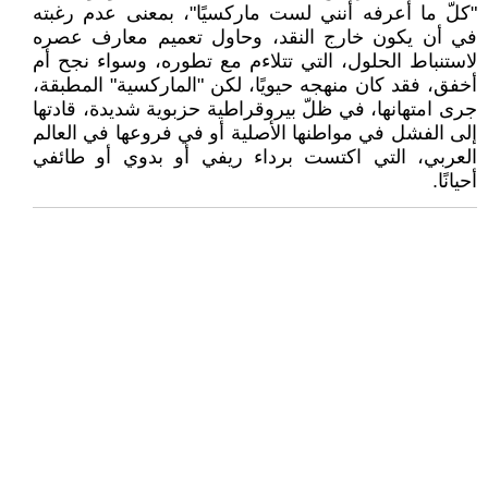
"كلّ ما أعرفه أنني لست ماركسيًا"، بمعنى عدم رغبته
في أن يكون خارج النقد، وحاول تعميم معارف عصره
لاستنباط الحلول، التي تتلاءم مع تطوره، وسواء نجح أم
أخفق، فقد كان منهجه حيويًا، لكن "الماركسية" المطبقة،
جرى امتهانها، في ظلّ بيروقراطية حزبوية شديدة، قادتها
إلى الفشل في مواطنها الأصلية أو في فروعها في العالم
العربي، التي اكتست برداء ريفي أو بدوي أو طائفي
أحيانًا.