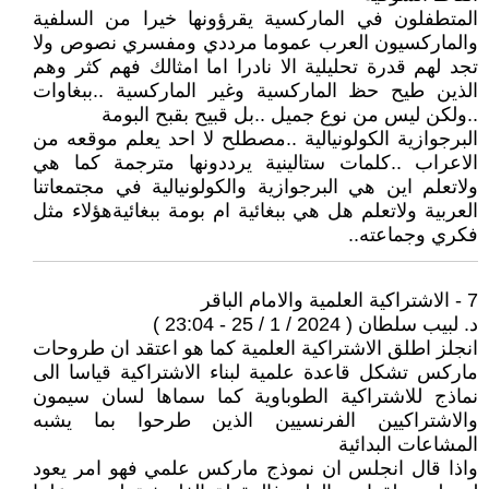
المتطفلون في الماركسية يقرؤونها خيرا من السلفية
والماركسيون العرب عموما مرددي ومفسري نصوص ولا
تجد لهم قدرة تحليلية الا نادرا اما امثالك فهم كثر وهم
الذين طيح حظ الماركسية وغير الماركسية ..ببغاوات
..ولكن ليس من نوع جميل ..بل قبيح بقبح البومة
البرجوازية الكولونيالية ..مصطلح لا احد يعلم موقعه من
الاعراب ..كلمات ستالينية يرددونها مترجمة كما هي
ولاتعلم اين هي البرجوازية والكولونيالية في مجتمعاتنا
العربية ولاتعلم هل هي ببغائية ام بومة ببغائيةهؤلاء مثل
فكري وجماعته..
7 - الاشتراكية العلمية والامام الباقر
د. لبيب سلطان ( 2024 / 1 / 25 - 23:04 )
انجلز اطلق الاشتراكية العلمية كما هو اعتقد ان طروحات
ماركس تشكل قاعدة علمية لبناء الاشتراكية قياسا الى
نماذج للاشتراكية الطوباوية كما سماها لسان سيمون
والاشتراكيين الفرنسيين الذين طرحوا بما يشبه
المشاعات البدائية
واذا قال انجلس ان نموذج ماركس علمي فهو امر يعود