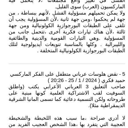
الفشل في تغيير واقع مجتمعاتنا ،لا يتحمل فيه
الماركسيون (العرب) سوى القليل.
ولا يمكن تحميلهم مسؤولية الفشل ،لأنهم ببساطة ، من
جهة لم يحكموا ،ومن جهة ثانية ،لأن المسؤولية يجب أن
تلقى على الطبقات البورجوازية الكولونيالية ومن جهة
ثالثة ،لأن هناك تيارات فكرية آخرى ،تتحمل جانب من
المسؤولية .وهي التيارات القومية والدينية والطائفية
والليبرالية . وكلها بالمناسبة تنويعات أيديولوجية لتلك
الطبقات البورجوازية الكولونيالية المتخلفة .
5 - نقض هلوسات عرباني متطفل على الفكر الماركسي
حميد فكري ( 2024 / 1 / 25 - 20:26 )
صاحب التعليق 3 العرباني الأعرابي يكتب (واطلق
السوفيت لقب الاشتراكية العلمية كونها مبنية على
طروحاته ولكن التسمية دعائية كما تسمى المانيا الشرقية
الديمقراطية مثلا).
لا أدري صراحة ،ما سبب هذه اللخبطة والشخبطة
العجيبة التي يتفرد بها ،هذا الشخص العجيب الفريد من