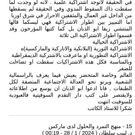
في الحقيقة لاتوجد اشتراكية علمية . لانه لو وجدت لما
سقطت ذاك السقوط المدوي وفي الحقيقة لم يسقطها
من الداخل غير العمال والمثقفين الاحرار في شرق اوربا
اما التمييز بين اطوار الاشتراكية فهي ليسكما قالها
المنتشي زيفا ابو الذبان بل كما كتبها المؤرخون وقد
قسموا اطوار الاشتراكية الى ثلاثة
الاشتراكية الخيالية
الاشتراكية الثورية (البلانكية والاناركية والماركسية)ه
الاشتراكية التطورية او ماعرفت بالاشتركية الديمقراطية
وبالمناسبة فكل هذه الاشتراكيات سقطت او تضاءلت
للصفر
العالم وخاصة المتحضر يعيش فيما يعرف بالراسمالية
الشعبية ويرنو نحو العدالة الاجتماعية المنصفة لكل
الطبقات , فانا ادعوا ابو الذبان ان يوسع من اطلاعاته
ولايقتصر على كتب دار التقدم السوفيتية فالعبودية
للسوفيت انتهت
شكرا للاستاذ الكاتب
15 - منهج التمرد والحلول لدى ماركس
د. لبيب سلطان ( 2024 / 1 / 28 - 00:19 )