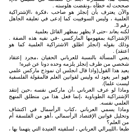
صححت له خطأه ،ونقضت هلوسته .
والآن يعترف بأن إنجلز هو صاحب ،فكرة ،الإشتراكية
العلمية ، وليس السوفييت كما إدعى في تعليقه الجاهل
رقم 3.
لكنه يعاند -حتى لا يظهر بمظهر القائل بعلمية
الإشتراكية بمفهومها الماركسي -في نفيه هذه الصفة .
وذلك بقوله (انجلز اطلق الاشتراكية العلمية كما هو
اعتقد) .
يعني المسألة بالنسبة للعرباني الحفيان ،مجرد إعتقاد
شخصي من طرف إنجلز يلزمه وحده دونا عن غيره!
يعيد هذا القول(واذا قال انجلس ان نموذج ماركس علمي
فهو امر يعود له وليس لقوانين العلم فالمقولة الفلسفية
ليست علما).
وماذا لو عرف العرباني ،أن ماركس نفسه ،حين إنتقد
الإشتراكية الطوباوية ،إنما فعل هذا من منطلق المنهج
العلمي نفسه.
وماذا يسمي العرباني ،كتاب الرأسمال في اكتشاف
وتحليل قوانين الإقتصاد الرأسمالي ،أهو من الفلسفة أم
من العلم؟
طبعا ،الليبرالي العرباني ، لسلفيته العنيدة التي يتهمنا بها ،