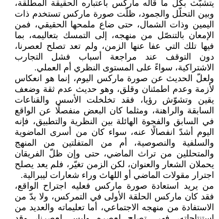
يتشبّث بكلّ ما قاله ماركس باعتباره الحقيقة المطلقة،
وبين التحلّل والجمود، ظلّت صورة ماركس تستخدم ذات
اليمين وذات الشمال، حتى ضاع ملمحها الحقيقي، فمن
الإمعان بالتنصّل من منهجه، إلى التمسك بتعاليمه، بما
فيها تلك التي عفا عنها الزمن، ولم تعد تصلح لعصرنا،
دون التوقف عند مراجعة أسباب فشل التجارب
الاشتراكية، سواءً على المستوى النظري أم العملي.
ولعلّ الحديث عن صورة ماركس اليوم، إنما هو انعكاس
لأزمة وعدم اطمئنان وقلق، وهو حديث عدم ثقة وضعف
يقين وتشوّش رؤيا، فقد تخلخلت الأسس والقناعات
السابقة والراهنة، ومثلما كان البعض منفصلًا عن الواقع
في السابق والفجوة الهائلة بين النظرية والتطبيق، فإنه
اليوم أشدّ انفصالًا عنه، سواء كان من أسرى الماضوية
والسلفية والنصوصية، أم من المتفلتين من المنهج
والمتحللين من تراث الماضي، حتى وإن ظلّ الفريقان
يحملان الشعار والعنوان، لكن الزمن تغيّر، فلم يعد يصلح
اجترار مقولات الماضي أو اللهاث وراء شعارات ليبرالية.
من يريد استعادة صورة ماركس فعليه اجتراح الواقع،
فقد كان ماركس الحلقة الأولى في التمركس، ولا بدّ من
الاستفادة من منهجه الاجتماعي، أما تعليماته والعديد من
استنتاجاته، فهي تصلح لعصره وليس لعصرنا، وقد