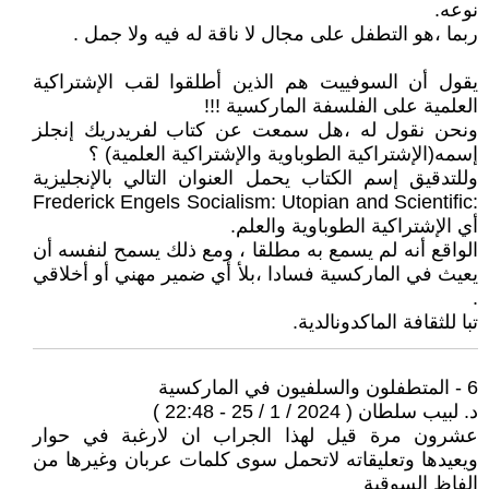
نوعه.
ربما ،هو التطفل على مجال لا ناقة له فيه ولا جمل .
يقول أن السوفييت هم الذين أطلقوا لقب الإشتراكية
العلمية على الفلسفة الماركسية !!!
ونحن نقول له ،هل سمعت عن كتاب لفريدريك إنجلز
إسمه(الإشتراكية الطوباوية والإشتراكية العلمية) ؟
وللتدقيق إسم الكتاب يحمل العنوان التالي بالإنجليزية
:Frederick Engels Socialism: Utopian and Scientific
أي الإشتراكية الطوباوية والعلم.
الواقع أنه لم يسمع به مطلقا ، ومع ذلك يسمح لنفسه أن
يعيث في الماركسية فسادا ،بلأ أي ضمير مهني أو أخلاقي
.
تبا للثقافة الماكدونالدية.
6 - المتطفلون والسلفيون في الماركسية
د. لبيب سلطان ( 2024 / 1 / 25 - 22:48 )
عشرون مرة قيل لهذا الجراب ان لارغبة في حوار
ويعيدها وتعليقاته لاتحمل سوى كلمات عربان وغيرها من
الفاظ السوقية