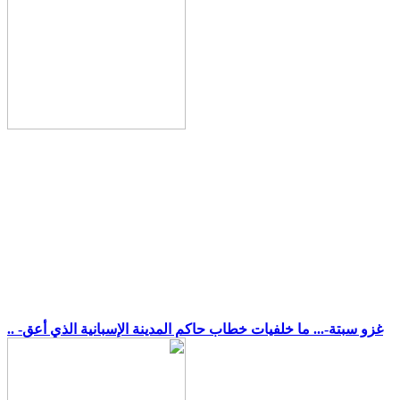
.. -غزو سبتة-... ما خلفيات خطاب حاكم المدينة الإسبانية الذي أعق