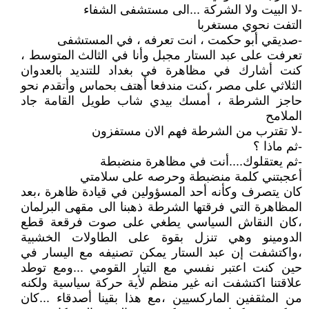
-لا البيت ولا الشركة ...الى مستشفى الشفاء
التفت نحوي مستغربا
-صديقي أبو حكمت ، انت تعرفه ، في المستشفى
تعرفت على عبد الستار مجبل وأنا في الثالث المتوسط ،
كنت أشارك في مظاهرة في بغداد للتنديد بالعدوان
الثلاثي على مصر ،كنت مندفعا أهتف بحماس وأتقدم نحو
حاجز الشرطة ، أمسك بيدي شاب طويل القامة جاد
الملامح
-لا تقترب من الشرطة فهم الان مستفزون
-ثم ماذا ؟
-ثم يعتقلوك....أنت في مظاهرة منضبطة
أعجبتني كلمة منضبطة وحرصه على سلامتي
كان يتصرف وكأنه أحد المسؤولين في قيادة ظاهرة ،بعد
المظاهرة التي فرقتها الشرطة ذهبنا الى مقهى البرلمان
،كان النقاش السياسي يطغي على صوت فرقعة قطع
الدومينو وهي تنزل بقوة على الطاولات الخشبية
،واكتشفت إن عبد الستار يمكن تصنيفه مع اليسار في
حين كنت اعتبر نفسي مع التيار القومي ...ومع توطد
علاقتنا اكتشفت انه غير منظم لأية حركة سياسية ولكنه
من المثقفين الماركسيين ،مع هذا بقينا أصدقاء ...كان