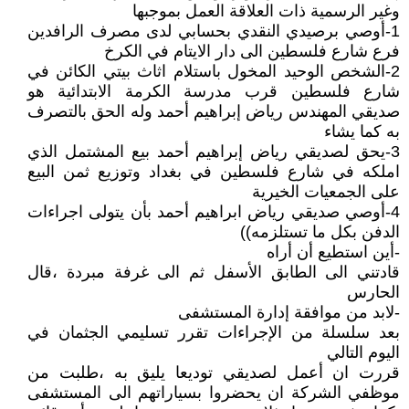
وغير الرسمية ذات العلاقة العمل بموجبها
1-أوصي برصيدي النقدي بحسابي لدى مصرف الرافدين
فرع شارع فلسطين الى دار الايتام في الكرخ
2-الشخص الوحيد المخول باستلام اثاث بيتي الكائن في
شارع فلسطين قرب مدرسة الكرمة الابتدائية هو
صديقي المهندس رياض إبراهيم أحمد وله الحق بالتصرف
به كما يشاء
3-يحق لصديقي رياض إبراهيم أحمد بيع المشتمل الذي
املكه في شارع فلسطين في بغداد وتوزيع ثمن البيع
على الجمعيات الخيرية
4-أوصي صديقي رياض ابراهيم أحمد بأن يتولى اجراءات
الدفن بكل ما تستلزمه))
-أين استطيع أن أراه
قادتني الى الطابق الأسفل ثم الى غرفة مبردة ،قال
الحارس
-لابد من موافقة إدارة المستشفى
بعد سلسلة من الإجراءات تقرر تسليمي الجثمان في
اليوم التالي
قررت ان أعمل لصديقي توديعا يليق به ،طلبت من
موظفي الشركة ان يحضروا بسياراتهم الى المستشفى