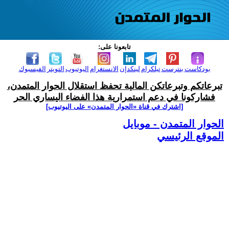
تابعونا على:
بودكاست
بنترست
تيلكرام
لينكدإن
الانستغرام
اليوتيوب
التويتر
الفيسبوك
تبرعاتكم وتبرعاتكن المالية تحفظ استقلال الحوار المتمدن،
فشاركونا في دعم استمرارية هذا الفضاء اليساري الحر
[اشترك في قناة ‫«الحوار المتمدن» على اليوتيوب]
الحوار المتمدن - موبايل
الموقع الرئيسي