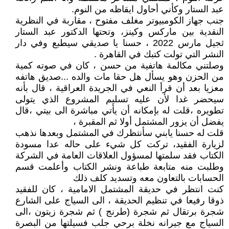
عبد الستار وكأني أحاول ايقاظه من النوم.
جنب جهاز الكومبيوتر مغلف مفتوح ، مقاربة في النظرية
النقدية بين ماركس وكينز، وتحتها الدكتور عبد الستار
ثجيل مارس 2022 ، حسنا يا صديقي سيطبع وفي دار
النشر التي تولت كتبك في القاهرة .
وصلتني مكالمة هاتفية من حسن ، كان في صوته كمية
من الحزن وهو يسأل هل حقا مات والده ...صديق هاتفه
معزيا بعد أن قرأ النعي في الجريدة العراقية ، قال بأنه
سيحضر غدا لأن عليه تسليم المشروع الذي يتولى
تطويره ،قلت له بإمكانه أن يأتي مباشرة الى بيتي ،قال
يفضل أن يزور المشتمل أولا ثم المقبرة ،
قلت له حسنا يابني سأنتظرك في المشتمل وبعدها نذهب
لزيارة الفقيد، تركت كل شيء على حاله عدا مسودة
الكتاب فقد سلمتها لمسؤول العلاقات العامة في الشركة
وطلبت منه متابعة طباعة ونشر الكتاب وأعلمت قسم
الحسابات بالتعاون معه وتسديد كلف ذلك
كنت انتظر في حديقة المشتمل الامامية ، كان للفقيد
ذوقا رفيعا في تنظيم الحديقة ، الى السياج على الشارع
شجرة برتقال ثم شجرة (طرنج ) ثم شجرة زيتون ،الى
السياج مع جيرانه نخلة برحي جلب فسيلتها من البصرة