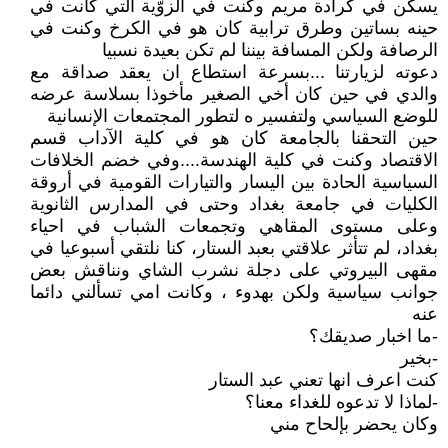
يسكن في كرادة مريم وكنت في الزوّية التي كانت في
حينه بساتين وطرق ترابية كان هو في الكرخ وكنت في
الرصافة ولكن المسافة بيننا لم تكن بعيدة نسبيا
دعوته لزيارتنا ...بسرعة استطاع ان يعقد صداقة مع
والدي في حين كان أخي الصغير مأخوذا بسلاسة عرضه
للوضع السياسي ولتفسير ه لتطور المجتمعات الإنسانية
حين التحقنا بالجامعة كان هو في كلية الآداب قسم
الاقتصاد وكنت في كلية الهندسة....وفي خضم الخلافات
السياسية الحادة بين اليسار والتيارات القومية في أروقة
الكليات في جامعة بغداد وحتى في المدارس الثانوية
وعلى مستوى المقاهي وتجمعات الشباب في احياء
بغداد، لم تتأثر علاقتي بعبد الستار، كنا نلتقي أسبوعيا في
مقهى البيروتي على دجلة نشرب الشاي ونناقش بعض
جوانب سياسية ولكن بهدوء ، وكانت امي تسألني دائما
عنه
-ما اخبار صديقك؟
-بخير
كنت اعرف انها تعني عبد الستار
-لماذا لا تدعوه للغداء معنا؟
وكان يحضر بإلحاح مني