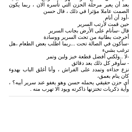
بعد أن يعبر مرحلة الحزن التي تأسره الان ، ربما يكون
الصمت عاملا مؤثرا في ذلك ، قال حسن
-أود أن أنام
حين قمت لأرتب السرير
قال -سأنام على الأرض بجانب السرير
أخرجت بطانية من تحت السرير ووسادة
-سأكون في الصالة تحت ...ربما اطلب بعض الطعام ،هل
ترغب بشيء
-لا ..ولكني أفضل قطعة خبز ولبن وتمر
- سأوفر كل ذلك بعد دقائق
نزع حذاءه وتمدد على الفراش ، وأنا أغلق الباب بهدوء
كان ينام بعمق،
أي حزن حقيقي يحمله حسن وهو يغفو عند سرير أبيه؟ ،
وأية ذكريات تختزنها ذاكرته ويود الا تهرب منه .