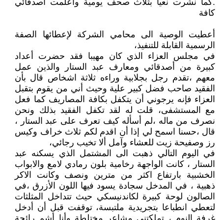
.كما نشرت نعيا بثلاث صحف يومية واعلمت أصدقائي
كافة
أعطيت الوصية الى محامي الشركة لإعطائها الصفة
الرسمية القابلة للتنفيذ،
في مجلس العزاء الذي كان مهيبا فقد حضرت أعداد
كبيرة من أصدقائي ومعارف عبد الستار والذين عمل
معهم ،تقدم رجل بجلابية وراءه ثلاثة اشخاص قال بأن
الفقيد صاحب فضل كبير علية وحيث أني من يقوم بتقبل
العزاء فإنه يرجوني أن يتكفل بكافة المصاريف كما فعل
مع المستشفى، قلت له لقد تكفل الفقيد بذلك ونحن
نصرف من ماله ،لم أسأله كيف تعرف على عبد الستار ،
قال ،حسنا اسمح لي إذا أن اقدم لكم ثلاث خراف وكيس
رز وصفيحة زيت للعشاء وآمل ألا تخيب رجائي،
في اليوم التالي ذهبت الى المشتمل الذي يسكنه عبد
الستار ، كانت الواجهة رخامية بلون رمادي لامع والابواب
الخشبية بارتفاع اكثر من مترين ونصف وكانت الاكر
ذهبية ، في المدخل سجادة يسود فيها اللون الأزرق ،في
الصالون لوحة كبيرة لكاندنيسكي حيث تتداخل المثلثات
لتعطي انطباعا بتجريدية ملتبسة، توقفت قبل أن أدخل
غرفة النوم ، تملكتني مشاعر مختلطة وأنا أشم رائحة