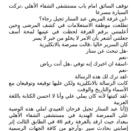
توقف السائق امام باب مستشفى الشفاء الأهلي ،تركت
السيارة مسرعا
-اين غرفة المريض عبد الستار ثجيل رجاء؟
تطلعت موظفة الاستعلامات في كشف المرضى وحين
أعلمتني برقم الغرفة لحظت في عينيها لمحة أسف
جعلتني أشعر بأن الامر لا يخلو من خبر لا يسر
كان السرير خاليا ،قالت ممرضة بالانكليزية
-هل تبحث عن ستار
-نعم
-اسفة ان اخبرك إنه توفي ،هل أنت رياض
-نعم
-لقد ترك لك هذه الرسالة
كانت الرسالة بالانكليزية ولكن عليها توقيعه وتوقيعان مع
الأسماء والتاريخ والوقت
-لقد كتبتها لأنه كان يملي علي وأنا لا احسن الكتابة باللغة
العربية
((أنا عبد الستار ثجيل فرحان العبيدي املي هذه الوصية
على الممرضة الهندية في مستشفى الشفاء الأهلي
ببغداد حيث ارقد بالغرفة رقم 46 في الطابق الثالث إثر
إصابتي بحادث سير ،وأرجو من كافة الجهات الرسمية