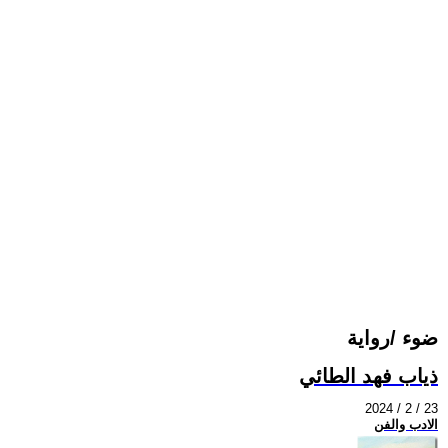
ضوء /رواية
ذياب فهد الطائي
2024 / 2 / 23
الادب والفن