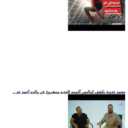
.. محمد عدوية يكشف كواليس ألبومه الجديد ومشروع عن والده أحمد عد