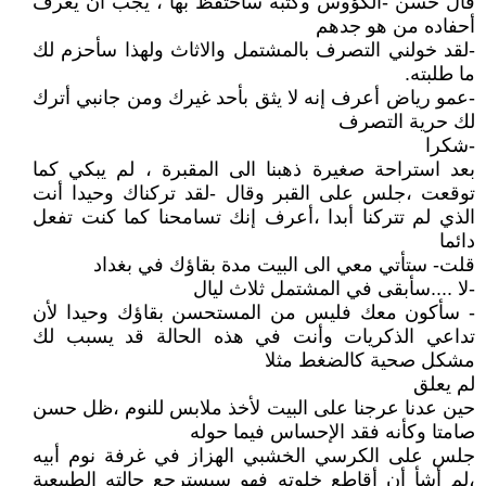
قال حسن -الكؤوس وكتبه سأحتفظ بها ، يجب أن يعرف
أحفاده من هو جدهم
-لقد خولني التصرف بالمشتمل والاثاث ولهذا سأحزم لك
ما طلبته.
-عمو رياض أعرف إنه لا يثق بأحد غيرك ومن جانبي أترك
لك حرية التصرف
-شكرا
بعد استراحة صغيرة ذهبنا الى المقبرة ، لم يبكي كما
توقعت ،جلس على القبر وقال -لقد تركناك وحيدا أنت
الذي لم تتركنا أبدا ،أعرف إنك تسامحنا كما كنت تفعل
دائما
قلت- ستأتي معي الى البيت مدة بقاؤك في بغداد
-لا ....سأبقى في المشتمل ثلاث ليال
- سأكون معك فليس من المستحسن بقاؤك وحيدا لأن
تداعي الذكريات وأنت في هذه الحالة قد يسبب لك
مشكل صحية كالضغط مثلا
لم يعلق
حين عدنا عرجنا على البيت لأخذ ملابس للنوم ،ظل حسن
صامتا وكأنه فقد الإحساس فيما حوله
جلس على الكرسي الخشبي الهزاز في غرفة نوم أبيه
،لم أشأ أن أقاطع خلوته فهو سيسترجع حالته الطبيعية