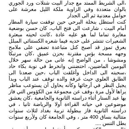
،الى الشريط الممتد مع جدار البيت شتلات ورد الجوري
بالوان متعددة وفي الزاوية ملكة الليل معرشة على
حوامل معدنية ثم الى الجدار
كنت أستظل بنخلة البرحي حين توقفت سيارة المطار
أمام البيت ، شارعت الى فتح الباب، كان حسن بوضعية
مغايرة تماما لما هو عليه عادة ،كانت لحيته مبعثرة
الشعيرات تنتشر على خديه فيما شعره الكستنائي المبلل
بعرق تموز قد أصبح كتل متباعدة تضفي على ملامح
وجهه مسحة بؤس مقترنة بحزن عميق ،كان مرتبكا
ومشوشا ، من الواضح إنه عانى من حالة سهر خلال
اليومين الماضيين، احتضنني وانخرط في نوبة بكاء حاد
،سحبته الى الداخل وأغلقت الباب ،حين صعدنا الى
الطابق العلوي حيث غرفة والده توقف عند الباب وبدأ
يجيل النظر في أرجائها وكأنه يحاول أن يستوعب مناظر
يراها لأول مرة ،وقف عن مجموعة من الكؤوس التي فاز
بها عبد الستار أثناء دراسته الثانوية والجامعية ،كان يعشق
موضوعين في حياته القراءة أولا والرياضة ثانيا ، في
دراسته الثانوية فاز ببطولة تربية بغداد لثلاث سنوات
متتالية بساق 400 متر ، وفي الجامعة كان ولأربع سنوات
بطل التنس ....