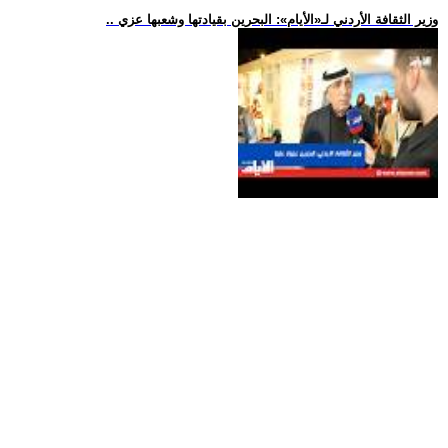
.. وزير الثقافة الأردني لـ«الأيام»: البحرين بقيادتها وشعبها عزي