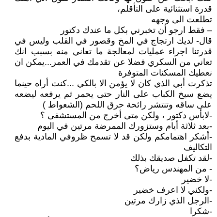
قدرة استثنائية على التأقلم،
تطلعت الى وجهه
– فقط ارجو أن تخبرني بكل ما عندك دكتور
قال- لديك ارتجاج في المخ وقصور في القلب وليس في
قدرتنا اجراء عمليات لمعالجة ما تعاني منه بسبب انك
تعاني من السكري فضلا عن تقدمك في العمر...يمكن ان
نعطيك المسكنات المتوفرة
تذكرت أبي الذي كان لا يؤمن الا بالكي ...كنت أراه حينما
يضع سيخ الكباب على النار حتى يحمر ثم يرفعه ليضعه
على ساقه وتنتشر رائحة حرق اللحم (الشعواط )
-لابأس دكتور ، ولكن متى أخرج من المستشفى ؟
-بعد ثلاثة أيام وستزورك الممرضة مرتين في اليوم
-أشكر اهتمامكم ولكن قد لا تسمح ظروفي المادية بدفع
التكاليف
-لقد تكفل صديقك بذلك
- من المهندس رياض؟
-لا خضير
-ولكني لا اعرف خضير
-الرجل الذي زارك مرتين
-شكرا