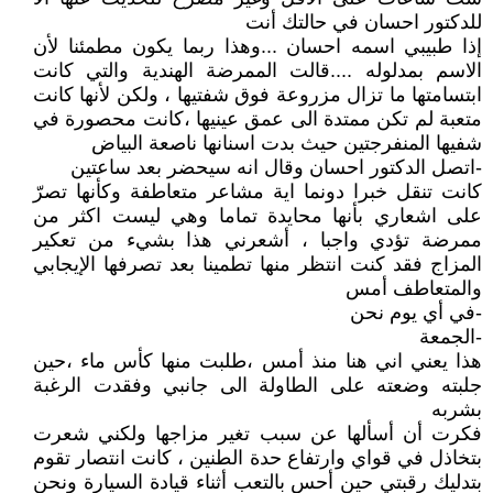
للدكتور احسان في حالتك أنت
إذا طبيبي اسمه احسان ...وهذا ربما يكون مطمئنا لأن
الاسم بمدلوله ....قالت الممرضة الهندية والتي كانت
ابتسامتها ما تزال مزروعة فوق شفتيها ، ولكن لأنها كانت
متعبة لم تكن ممتدة الى عمق عينيها ،كانت محصورة في
شفيها المنفرجتين حيث بدت اسنانها ناصعة البياض
-اتصل الدكتور احسان وقال انه سيحضر بعد ساعتين
كانت تنقل خبرا دونما اية مشاعر متعاطفة وكأنها تصرّ
على اشعاري بأنها محايدة تماما وهي ليست اكثر من
ممرضة تؤدي واجبا ، أشعرني هذا بشيء من تعكير
المزاج فقد كنت انتظر منها تطمينا بعد تصرفها الإيجابي
والمتعاطف أمس
-في أي يوم نحن
-الجمعة
هذا يعني اني هنا منذ أمس ،طلبت منها كأس ماء ،حين
جلبته وضعته على الطاولة الى جانبي وفقدت الرغبة
بشربه
فكرت أن أسألها عن سبب تغير مزاجها ولكني شعرت
بتخاذل في قواي وارتفاع حدة الطنين ، كانت انتصار تقوم
بتدليك رقبتي حين أحس بالتعب أثناء قيادة السيارة ونحن