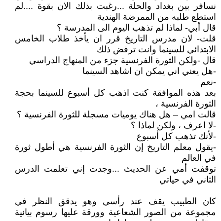
نسافر بين بغداد والحلة ...رغبت بذلك الان بقوة ....لم
استطع طلبه من الممرضة الهندية
قال أبي- لماذا لم تذهب اليوم الى المدرسة ؟
قلت- لان مدرس التاريخ قرر ان يأخذ طلاب الخامس
الابتدائي للسينما وانت ترفض ذلك
قال -ولكن الثورة الفرنسية جزء من المنهاج الدراسي
-هل يعني اني يمكن ان اشاهد السينما
-نعم
بعد هذه الموافقة كنت اذهب كل أسبوع للسينما بحجة
الثورة الفرنسية ،
قالت امي – هل هناك يوميات مسجلة للثورة الفرنسية ؟
-لا اعرف ، ولكن لماذا ؟
-لأنك تذهب كل أسبوع
-يقول معلم التاريخ إن الثورة الفرنسية هي أطول ثورة
في العالم
توقفت أمي عن الحديث ...وجدت إني تعلمت الدرس
الثاني في حياتي
كان الطبيب يقف عند رأسي وهو يدقق النظر في
مجموعة من الصور الشعاعية وورقة عليها رسوم بيانية