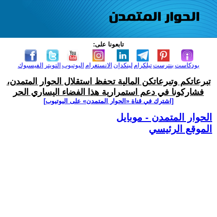
تابعونا على:
بودكاست
بنترست
تيلكرام
لينكدإن
الانستغرام
اليوتيوب
التويتر
الفيسبوك
تبرعاتكم وتبرعاتكن المالية تحفظ استقلال الحوار المتمدن،
فشاركونا في دعم استمرارية هذا الفضاء اليساري الحر
[اشترك في قناة ‫«الحوار المتمدن» على اليوتيوب]
الحوار المتمدن - موبايل
الموقع الرئيسي