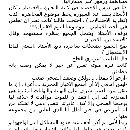
متقاطعة ورموز على مساراتها
كنا في درس الإحصاء في كلية التجارة والاقتصاد ، كان
الأستاذ يقف عند السبورة يخط موضوع المحاضرة ،كتب
(نظرية الاحتمالات ) ، احتجت طالبة كانت تصر ان تجلس
في الخط الامامي ...موضوعنا اليوم الاقتران!!!!
توقف الأستاذ وشمل الجميع بنظرة مستفهمة وقال
:الانسة تريد الاقتران
ضج الجميع بضحكات ساخرة، تابع الأستاذ :انستي لماذا
الاستعجال ؟
قال الطبيب :عزيزي الحاج
كانت نبرة صوته تعلن عن خبر لا يمكن وصفه بانه
مطمئن
-ارجو الا تنفعل ....ولكن وضعك الصحي صعب
-ليس أمامي إلا أن أسمع الاخبار المحزنة ....أعرف إن ما
تبقى من العمر يشرف على النهاية والنهايات المثيرة هي
المحزنة كما إني اعتقد إن للموت مواقيت لا علاقة لها
بوضعنا الصحي وإلا كيف غادرتنا انتصار وهي لا تشكو من
اية أمراض في حين أظل أنا الذي اعاني من مجموعة
منها ،
ربما لأني لم أكن أقف عند حدود المشاكل التي اواجهها و
كنت ابحث عن حلول لها وكانت انتصار تقول اني املك