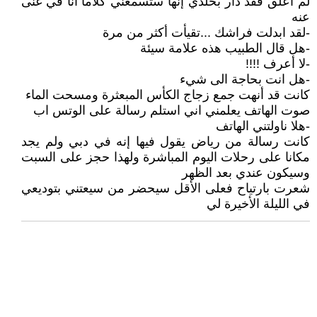
لم أعلق فقد دار بخلدي إنها ستسمعني كلاما أنا في غنى
عنه
-لقد ابدلت فراشك ...تقيأت أكثر من مرة
-هل قال الطبيب هذه علامة سيئة
-لا أعرف !!!!
-هل انت بحاجة الى شيء
كانت قد أنهت جمع زجاج الكأس المبعثرة ومسحت الماء
صوت الهاتف يعلمني اني استلم رسالة على الوتس اب
-هلا ناولتني الهاتف
كانت رسالة من رياض يقول فيها إنه في دبي ولم يجد
مكانا على رحلات اليوم المباشرة ولهذا حجز على السبت
وسيكون عندي بعد الظهر
شعرت بارتياح فعلى الأقل سيحضر من سيعتني بتوديعي
في الليلة الأخيرة لي