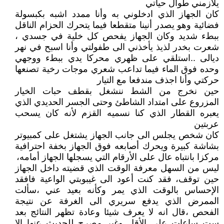
يلازمني طوال حياتي
كان الجهاز الذي ادخلوني به وأنا ممدد اشبه بكبسولة
فضائية وهو يصدر أنينا متقطعا فيما يتحرك الحزام الناقل
ببطء شديد وكان الجهاز يفحص كل خلية في جسدي ،
شعرت بخدر لذيذ يأخذني الى طفولتي وأنا اسبح في نهر
ديالى ..استلقي على ظهري محركا يدي ببطء ووجهي
وحده فوق الماء فيما تداعب شعري موجات رخية تصنعها
حركتي وأنا اجذف مندفعا مع التيار
حين نخرج من الشط ننشغل بقطف حبات الخيار
المزروع على امتداد الشاطئ وحتى الجسر الحديدي الذي
يعبره القطار الذي كنا نسميه القزم لأنه كان يسحب
عربتين
كان شخص يجلس الى جانب الجهاز يشتغل على كمبيوتر
بشاشة كبيرة ويحرك أصابعه فوق الجهاز بخفة احترافية
مركزا بانتباه عال على الأرقام التي يسجلها الجهاز أمامه،
ليس من السهل معرفة الوقت الذي قضيته داخل الجهاز
حين توقف، فقد كنت أعود الى غيبوبتي الواعية فافقد
الإحساس بالوقت الذي يمر وكأنه بعيد عني ،سألت
الممرض الذي يدفع سريري الى الغرفة عن نتيجة
الفحص ،قال انه لا يعرف شيئا وعادة تظهر النتائج بعد
ست ساعات على الأقل وغير مصرح للحديث عنها الا