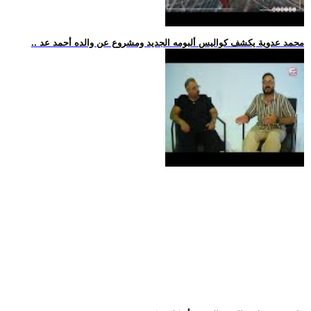
.. محمد عدوية يكشف كواليس ألبومه الجديد ومشروع عن والده أحمد عد