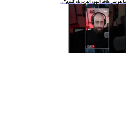
.. ما هو سر علاقة اليهود العرب بأم كلثوم؟