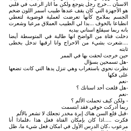
الاسنان ...خرج رجل يتوجع ولكن ما اثار الرعب في قلبي
هو الأجهزة التي كان يقف عندها طبيب اسمر اللون ضخم
الجسم بملامح كأنها تعرضت لعملية فوضوية لتعطي
انطباعا بالخوف ...بدا لي الطبيب العملاق مرعبا وشعرت
بانه ربما سيقلع اسناني بيديه
دخلت فتاة من الواضح انها طالبة في المتوسطة أيضا
....شعرت بشيء من الاحراج وانا ارقبها تدخل بخطى
ثابته
حين خرجت لحقت بها في الممر
-هل تسمحين بسؤال
نظرت نحوي باستغراب وهي تنزل يدها التي كانت تضعها
على فكها
-نعم
-هل قلعت أحد اسنانك ؟
-نعم
- ولكن كيف تحملت الألم ؟
ربما أدركت خوفي فقد ابتسمت
-قبل قلع السن هناك إبرة مخدر تجعلك لا تشعر بالألم
فكرت .....اذا كان بإمكان الفتاة فعل هذا ،فلماذا أنا
مرعوب ،كان الدرس الأول في امكان فعل شيء ما، ظل