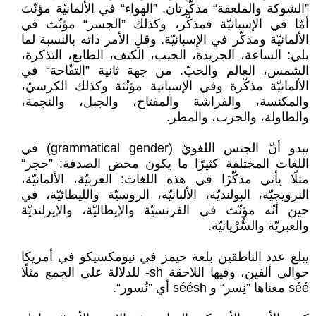
”الشوكة والملعقة“ مذكَّرتان. ”الهواء“ في الألمانيّة مؤنّث
أمّا في الإسبانيّة فمذكَّر، وكذلك ”الجسر“ مؤنّث في
الألمانيّة ومذكّر في الإسبانيّة. وقلِ الأمر ذاته بالنسبة لما
يلي: الساعة، الجريدة، الجيب، الكتف، الطابع، التذكرة،
الشمس، العالم والحبّ. من جهة ثانية ”التفّاحة“ في
الألمانيّة مذكّرة وفي الإسبانية مؤنّثة وكذلك الكرسيّ،
والمكنسة، والفراشة والمفتاح، والجبل، والنجمة،
والطاولة، والحرب، والمطر.
يبدو أنّ الجنس اللغويّ (grammatical gender) في
اللغات المختلفة كثيرًا ما يكون محض الصدفة: ”حجر“
مثلًا يأتي مذكّرًا في هذه اللغات: العربيّة، الألمانيّة،
النرويجيّة، البولنديّة، الألبانيّة، الروسيّة والليطائيّة، في
حين أنّه مؤنّث في الفرنسيّة والإيطاليّة، والإيرلنديّة
والعبريّة والسُّرْيانيّة.
يبلغ عدد الناطقين بلغة حيمز في نيومكسيكو في أمريكا
حوالي ألفين، وفيها اللاحقة sh- للدلالة على الجمع مثلًا
séé معناها ”نِسر“ و séésh أي ”نُسور“.