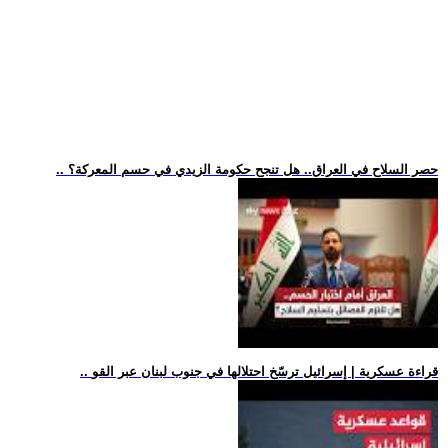
.. حصر السلاح في العراق.. هل تنجح حكومة الزيدي في حسم المعركة؟
.. قراءة عسكرية | إسرائيل ترسّخ احتلالها في جنوب لبنان عبر القو