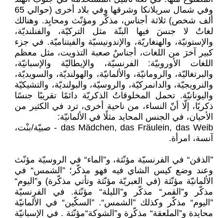
وفي شمال سريلانكا وشرقها وفي بلاد أخرى (حوالي 65
ألف شخص) ثلاثة أجناس، مذكّر ومؤنّث ومحايِد. وهنالك
لغاتٌ لا جنسَ فيها البتّة مثل التركيّة، والفنلنديّة،
والإستونيّة، والهنغاريّة، والإندونيسيّة والفيتناميّة. في جزء
كبير آخرَ من اللغات، أجناسٌ صعبة التذويت، مثل معظم
اللغات الأوروبيّة: الفرنسيّة، والإيطاليّة والإسبانيّة،
والبرتغاليّة، والرومانيّة، والألمانيّة، والهولنديّة، والسويديّة،
والنرويجيّة، والدانمركيّة، والروسيّة، والبولنديّة، والتشيكيّة
واليونانيّة. تحمل المخلوقاتُ الذكريّة دائمًا تقريبًا جنسًا
ذكريًا، إلّا أنّ النساء، من ناحية أخرى، ترد في الكثير من
الأحيان، في الجنس المحايد مثلًا في الألمانيّة:
das Mädchen, das Fräulein, das Weib - صبيّة/بنْت،
آنسة، امرأة.
”الذقن“ في الفرنسيّة مؤنّثة، و”الماء“ في الروسيّة مؤنّث
وعند وضع كيس الشاي فيه فهو مذكّر؛ ”الشمس“ في
الألمانيّة مؤنّثة (في العبريّة مؤنّثة وتأتي مذكّرة) و”اليوم“
مذكّر و”القمر“ مذكّر و”الليلة“ مؤنّثة. في الفرنسيّة
”اليوم“ مذكّر وكذلك ”الشمس“. ”السكّين“ في الألمانيّة
محايدة و”الملعقة“ مذكّرة و”الشوكة“مؤنّثة . في الإسبانيّة