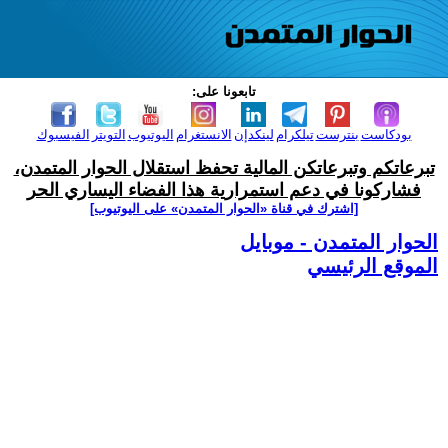
تابعونا على:
بودكاست
بنترست
تيلكرام
لينكدإن
الانستغرام
اليوتيوب
التويتر
الفيسبوك
تبرعاتكم وتبرعاتكن المالية تحفظ استقلال الحوار المتمدن،
فشاركونا في دعم استمرارية هذا الفضاء اليساري الحر
[اشترك في قناة ‫«الحوار المتمدن» على اليوتيوب]
الحوار المتمدن - موبايل
الموقع الرئيسي