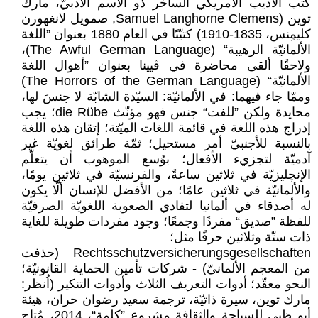
كتب الأديب الأمريكي الساخر ذو الاسم الأدبيّ، مارك
توين (Samuel Langhorne Clemens, صمويل لانغهورن
كليمِنس، 1835-1910) كتيّبًا في العام 1880 بعنوان ”اللغة
الألمانيّة الرهيبة“ (The Awful German Language)،
ولاحقًا ألقى محاضرة في ڤيينا بعنوان ”أهوال اللغة
الألمانيّة“ (The Horrors of the German Language)
وممّا جاء فيهما: في الألمانيّة: السيّدة الشابّة لا جنسَ لها،
محايدة ولكن ”للفت“ جنس فهو مؤنّث die Rübe؛ يجب
إدراج هذه اللغة في قائمة اللغات الميّتة؛ إتقان هذه اللغة
بالنسبة للأجنبيّ أمر مستحيل؛ ثمّة طرائق لغويّة غير
آدميّة لتجزيء الأفعال؛ بوُسع الموهوب أن يتعلّم
الإنچليزيّة في ثلاثين ساعةً، والفرنسيّة في ثلاثين يومًا،
والألمانيّة في ثلاثين عامًا؛ من الأفضل للإنسان ألّا يكون
له أصدقاء في ألمانيا لتفادي الصعوبة اللغويّة الصرفيّة
للفظة ”صديق“ مفردًا وجمعًا؛ وجود مفردات طويلة للغاية
ذات ستّة وثلاثين حرفًا مثل؛
Rechtsschutzversicherungsgesellschaften (حذفت
من المعجم الألمانيّ) - شركات تأمين الحماية القانونيّة؛
النحو معقّد؛ أدوات التعريف الثلاث وأدوات التنكير (اُنظر:
مارك توين، سيرة ذاتيّة، ترجمة سعيد رضوان حران، هيئة
أبو ظبي للسياحة والثقافة مشروع ”كلمة“، 2014، مُتاح