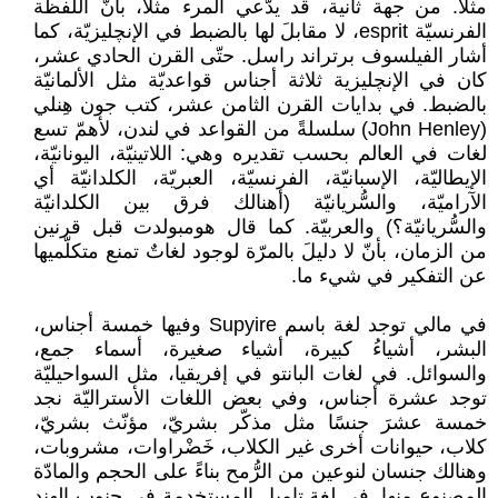
مثلا. من جهة ثانية، قد يدّعي المرء مثلًا، بأنّ اللفظة
الفرنسيّة esprit، لا مقابلَ لها بالضبط في الإنچليزيّة، كما
أشار الفيلسوف برتراند راسل. حتّى القرن الحادي عشر،
كان في الإنچليزية ثلاثة أجناس قواعديّة مثل الألمانيّة
بالضبط. في بدايات القرن الثامن عشر، كتب جون هِنلي
(John Henley) سلسلةً من القواعد في لندن، لأهمّ تسع
لغات في العالم بحسب تقديره وهي: اللاتينيّة، اليونانيّة،
الإيطاليّة، الإسبانيّة، الفرنسيّة، العبريّة، الكلدانيّة أي
الآراميّة، والسُّريانيّة (أهنالك فرق بين الكلدانيّة
والسُّريانيّة؟) والعربيّة. كما قال هومبولدت قبل قرنين
من الزمان، بأنّ لا دليلَ بالمرّة لوجود لغاتٌ تمنع متكلّميها
عن التفكير في شيء ما.
في مالي توجد لغة باسم Supyire وفيها خمسة أجناس،
البشر، أشياءُ كبيرة، أشياء صغيرة، أسماء جمع،
والسوائل. في لغات البانتو في إفريقيا، مثل السواحيليّة
توجد عشرة أجناس، وفي بعض اللغات الأستراليّة نجد
خمسة عشرَ جنسًا مثل مذكّر بشريّ، مؤنّث بشريّ،
كلاب، حيوانات أخرى غير الكلاب، خَضْراوات، مشروبات،
وهنالك جنسان لنوعين من الرُّمح بناءً على الحجم والمادّة
المصنوع منها. في لغة تاميل المستخدمة في جنوب الهند