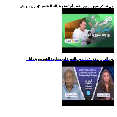
.. هل تحاكم سوريا رموز الأسد أم تصنع عدالة المنتصر؟|مازن درويش|
.. زين العابدين فؤاد: -الشعر بالنسبة لي مقاومة للقبح وبدونه أنا