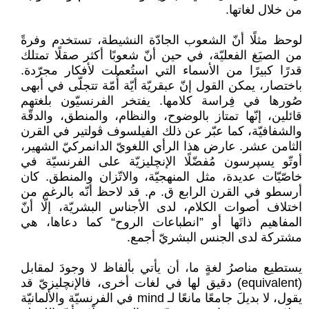
من خلال لغاتها.
لوحظ مثلًا أنّ الشعوب الجادّة النشيطة، تستخدم وفرةً
من الصيَغ الفعليّة، في حين أنّ شعوبًا أكثر صقلًا تمتلك
قدرًا كبيرًا من الأسماء التي استُعملت لأفكار مجرّدة.
باختصار، يمكن القول إنّ عبقريّة أيّة أُمّة تتجلّى في أبهى
صُورها في فِراسة كلامها. يفتخر الفرنسيّون بلغتهم
قائلين، إنّها تمتاز بالوضوح، والنظام، والمنطق، والدقّة
والشفافيّة، كما عبّر عن ذلك الفيلسوف ڤولتير في القرن
الثامن عشر. عارض هذا الرأي اللغويّ الدانمركيّ الشهير،
أوتّو يسپرسون مُفضّلًا الإنچليزيّة على الفرنسيّة في
خاصّيّات عديدة، مثل المنهجيّة، والاتّزان والمنطق. كان
أرسطو في القرن الرابع ق. م. قد لاحظ أنّه بالرغم من
اختلاف أصوات الكلام، لدى الأجناس البشريّة، إلّا أنّ
المفاهيم ذاتَها أو ”انطباعات الروح“ كما دعاها، هي
مشتركة لدى الجنس البشريّ أجمع.
يستطيع مناصرُ لغةٍ ما، أن يأتي بألفاظ لا وجودَ لمقابل
(equivalent) دقيق لها في لغات أخرى، فالإنچليزيّ قد
يقول، لا بديلَ جامعًا مانعًا لـ mind في الفرنسيّة والألمانيّة