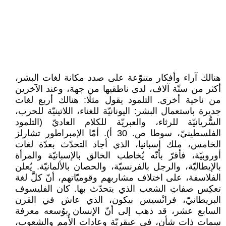
هنالك آراء وأفكار متنوّعة على صدد مكانة لغات البشر،
أكثر من ستّة آلاف، لدى ناطقيها من جهة، وعند الآخرين
من ناحية أخرى. التلمود يقول مثلًا: هنالك أربع لغات
جديرة باستعمال البشر: اليونانيّة للغناء، اللاتينيّة للحرب،
السُّريانيّة للرثاء، والعبريّة للكلام العاديّ (التلمود
الفلسطينيّ، سوطا ص. 30 أ). أمّا الإمبراطور تشارلز
الخامس، ملك إسبانيا، الذي أجاد التحدّث بعدّة لغات
أوروبيّة، فأقرّ بأنّه يُخاطب الخالق بالإسبانيّة والمرأة
بالإيطاليّة، والرجل بالفرنسيّة، والحصان بالألمانيّة. يُعلن
الفلاسفة، على اختلاف مشاربهم وقوميّاتهم، أنّ كلَّ لغة
تعكِس صفاتِ الشعب الذي يتحدّث بها. كان الفليسوف
البريطانيّ، فرانْسيس بيكون، الذي عاش في القرن
السابع عشر، قد ذهب إلى أنّ الإنسان بوُسعه معرفة
سِمات ذات شأن، في عبقريّة وعادات الأُمم والشعوب،