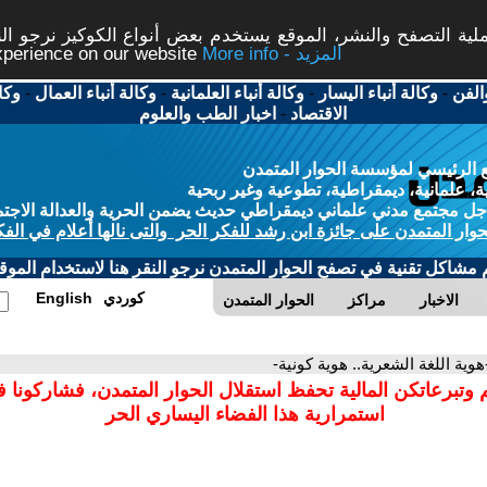
ة التصفح والنشر، الموقع يستخدم بعض أنواع الكوكيز نرجو النق
More info - المزيد
experience on our website
الفن
-
وكالة أنباء اليسار
-
وكالة أنباء العلمانية
-
وكالة أنباء العمال
-
وكا
الاقتصاد
-
اخبار الطب والعلوم
 الرئيسي لمؤسسة الحوار المتمدن
، علمانية، ديمقراطية، تطوعية وغير ربحية
ل مجتمع مدني علماني ديمقراطي حديث يضمن الحرية والعدالة الاجتم
حوار المتمدن على جائزة ابن رشد للفكر الحر والتى نالها أعلام في الفك
م مشاكل تقنية في تصفح الحوار المتمدن نرجو النقر هنا لاستخدام الموقع
كوردي
English
الاخبار
مراكز
الحوار المتمدن
هوية اللغة الشعرية.. هوية كونية-
 وتبرعاتكن المالية تحفظ استقلال الحوار المتمدن، فشاركونا 
استمرارية هذا الفضاء اليساري الحر