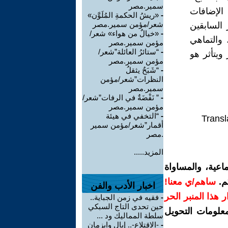
سمير.مصر
الإضافات
-
«ريشُ الحكمةِ المُلَوَّن»
شعر/مؤمن سمير.مصر
 السابقين
-
«خيالٌ من هواء» شعر/
 والتماهي
مؤمن سمير.مصر
-
“ستائرُ العائلة”شعر/
ويتأثر هو
مؤمن سمير.مصر
-
“شَبَحٌ يثقلُ
النظرات”شعر/مؤمن
سمير.مصر
-
” نَفْضَةٌ في الرفات”شعر/
مؤمن سمير.مصر
-
“التخفي في هيئة
Transl
أقمار”شعر/مؤمن سمير
.مصر
المزيد.....
اعية، والمساواة
م.
ساهم/ي معنا!
اخبار الأدب والفن
رار هذا المنبر الحر
-
فقيه في زمن الجباية..
حين تحدى التاج السبكي
معلومات التحويل
سلطة المماليك ود ...
-
-الاقتلاع-.. إيال وايزمان