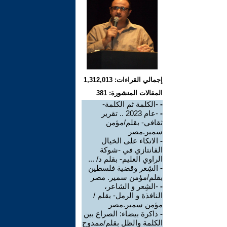
إجمالي القراءات: 1,312,013
المقالات المنشورة: 381
-
-الكلمة ثم الكلمة-
-
-عام 2023 .. تقرير
ثقافي- بقلم/مؤمن
سمير.مصر
-
الاتكاء على الخيال
الفانتازي في -شوكة
الراوي العليم- بقلم د/ ...
-
الشِعر وقضية فلسطين
بقلم/مؤمن سمير. مصر
-
-الشِعر و الشاعر،
النافذة و الرمل- بقلم /
مؤمن سمير.مصر
-
ذاكرة بيضاء: الصراع بين
الكلمة والظل بقلم/ممدوح