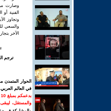
وصارت موج
الفنية أو 
وتجاوز الآ
والسعي للت
الآخر بتجار
#
ترجم ال
الحوار المتمدن م
في العالم العربي
ب
والمستقل، ليبقى ص
والمشاركة في دع