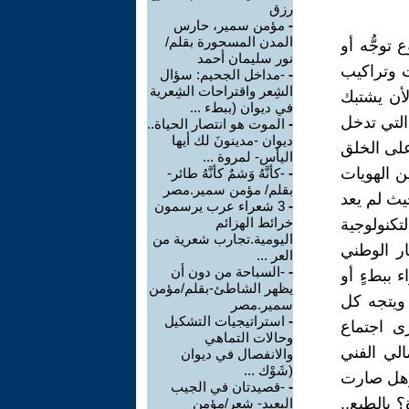
رزق
-
مؤمن سمير، حارس
المدن المسحورة بقلم/
وجُّه أو
نور سليمان أحمد
ت وتراكيب
-
-مداخل الجحيم: سؤال
الشِعر واقتراحات الشِعرية
أن يشتبك
في ديوان (ببطء ...
التي تدخل
-
الموت هو انتصار الحياة..
ديوان -مدينونَ لك أيها
على الخلق
اليأس- لمروة ...
ين الهويات
-
-كأنَّهُ وَشمٌ كأنَّهُ طائر-
بقلم/ مؤمن سمير.مصر
يث لم يعد
-
3 شعراء عرب يرسمون
خرائط الهزائم
لتكنولوجية
اليومية.تجارب شعرية من
ار الوطني
العر ...
-
-السباحة من دون أن
 ببطءٍ أو
يظهر الشاطئ-بقلم/مؤمن
 ويتجه كل
سمير.مصر
-
استراتيجيات التشكيل
ى اجتماع
وحالات التماهي
الي الفني
والانفصال في ديوان
(شَوْك ...
 وهل صارت
-
-قصيدتان في الجيب
 بالطبع..
البعيد- شعر/مؤمن