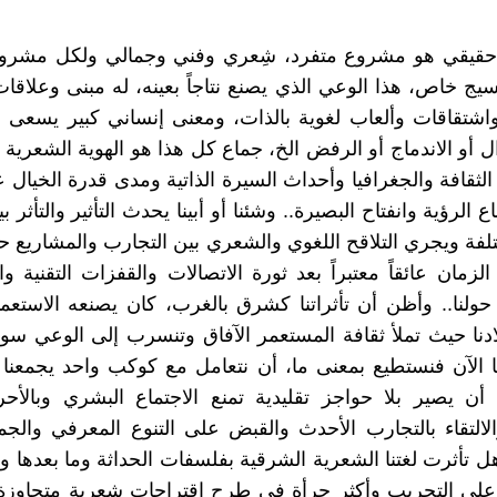
قيقي هو مشروع متفرد، شِعري وفني وجمالي ولكل مشروع ت
يج خاص، هذا الوعي الذي يصنع نتاجاً بعينه، له مبنى وعلاقا
شتقاقات وألعاب لغوية بالذات، ومعنى إنساني كبير يسعى ل
ل أو الاندماج أو الرفض الخ، جماع كل هذا هو الهوية الشعرية 
الثقافة والجغرافيا وأحداث السيرة الذاتية ومدى قدرة الخيال 
 الرؤية وانفتاح البصيرة.. وشئنا أو أبينا يحدث التأثير والتأثر ب
ختلفة ويجري التلاقح اللغوي والشعري بين التجارب والمشاريع ح
الزمان عائقاً معتبراً بعد ثورة الاتصالات والقفزات التقنية وا
حولنا.. وأظن أن تأثراتنا كشرق بالغرب، كان يصنعه الاستعم
ادنا حيث تملأ ثقافة المستعمر الآفاق وتنسرب إلى الوعي سواء
ا الآن فنستطيع بمعنى ما، أن نتعامل مع كوكب واحد يجمعنا
ن يصير بلا حواجز تقليدية تمنع الاجتماع البشري وبالأحر
الالتقاء بالتجارب الأحدث والقبض على التنوع المعرفي والجم
هل تأثرت لغتنا الشعرية الشرقية بفلسفات الحداثة وما بعدها
على التجريب وأكثر جرأة في طرح اقتراحات شعرية متجاوزة؟