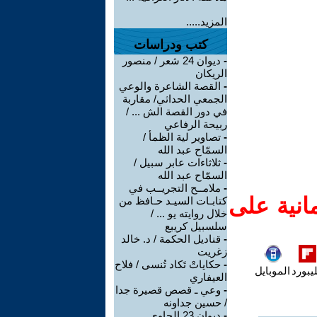
المزيد.....
كتب ودراسات
-
ديوان 24 شعر / منصور
الريكان
-
القصة الشاعرة والوعي
الجمعي الحداثي/ مقاربة
في دور القصة الش ... /
ربيحة الرفاعي
-
تصاوير لية الظمأ /
السمّاح عبد الله
-
ثلاثاءات عابر سبيل /
السمّاح عبد الله
-
ملامــح التجريــب في
انية على
كتابـات السيـد حـافظ من
خلال روايته يو ... /
سلسبيل كريبع
-
قناديل الحكمة / د. خالد
زغريت
-
حكاياتْ تَكاد تُنسى / فلاح
يبورد
الموبايل
العيفاري
-
وعي ـ قصص قصيرة جدا
/ حسين جداونه
-
ديوان 23 الحاوي