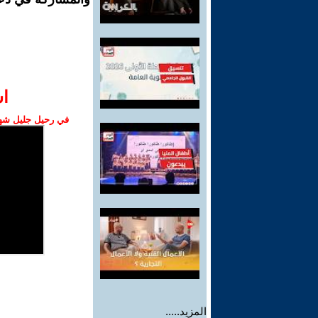
ا‫
في رحيل جليل شهبا
المزيد.....