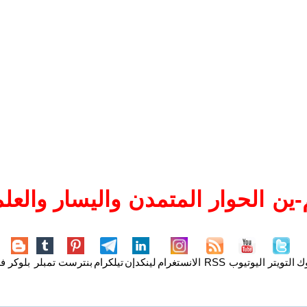
ين الحوار المتمدن واليسار والعلم
وك
التويتر
اليوتيوب
RSS
الانستغرام
لينكدإن
تيلكرام
بنترست
تمبلر
بلوكر
فل