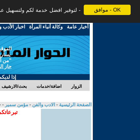
موافق - OK
لتوفير افضل خدمة لكم ولتسهيل عملي
أخبار عامة
-
وكالة أنباء المرأة
-
اخبار الأدب و
الموقع
يسارية
"من أج
حاز ال
إذا لديك
الزوار
اضافة/خدمات
بحث/الارشيف
الصفحة الرئيسية
-
الادب والفن
-
مؤمن سمير
- -
تبرعاتكم