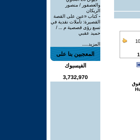
والعصفور / منصور
الريكان
-
كتاب «عين على القصة
القصيرة: تأملات نقدية في
تسع رؤى قصصية م ... /
حميد عقبي
المزيد.....
المعجبين بنا على
الفيسبوك
3,732,970