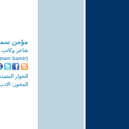
مؤمن سمي
شاعر وكاتب
(Moemen Samir)
الحوار المتمدن-العدد: 7871 - 24
المحور: الادب