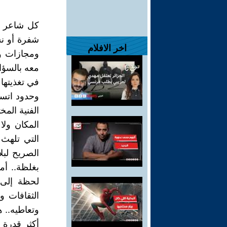
كل شاعر ح
شفرة أو نس
اخر الافلام
ومجازات وا
معه بالسؤا
في تغذيتها 
وحدود اتساع
الفنية الم
المكان ولا 
التي تلهث 
الصريح لبل
بغلظة.. أم
لحظة إلى أ
الثقافات و
وتعاطيه.. 
أكثر قدرة 