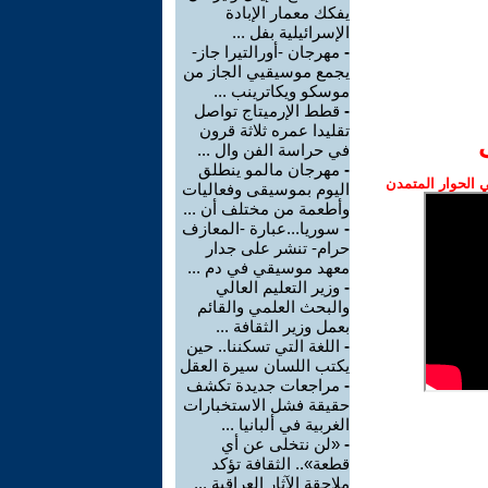
يفكك معمار الإبادة
الإسرائيلية بفل ...
-
مهرجان -أورالتيرا جاز-
يجمع موسيقيي الجاز من
موسكو ويكاترينب ...
-
قطط الإرميتاج تواصل
تقليدا عمره ثلاثة قرون
في حراسة الفن وال ...
-
مهرجان مالمو ينطلق
الحوار المتمدن
اليوم بموسيقى وفعاليات
وأطعمة من مختلف أن ...
-
سوريا...عبارة -المعازف
حرام- تنشر على جدار
معهد موسيقي في دم ...
-
وزير التعليم العالي
والبحث العلمي والقائم
بعمل وزير الثقافة ...
-
اللغة التي تسكننا.. حين
يكتب اللسان سيرة العقل
-
مراجعات جديدة تكشف
حقيقة فشل الاستخبارات
الغربية في ألبانيا ...
-
«لن نتخلى عن أي
قطعة».. الثقافة تؤكد
ملاحقة الآثار العراقية ...