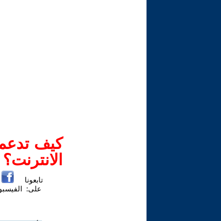
كيف تدعم-
الانترنت؟
تابعونا
على:
الفيسب