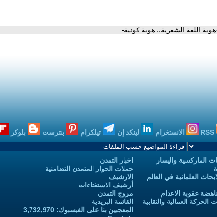
هوية اللغة الشعرية.. هوية كونية-
RSS
الانستغرام
لينكد إن
تيلكرام
بنترست
بلوكر
ث الماركسية واليسار
اخبار التمدن
ة
حملات الحوار المتمدن التضامنية
حاث العلمانية في العالم
الارشيف
أرشيف الاستفتاءات
اهضة عقوبة الاعدام
مروج التمدن
الحركة العمالية والنقابية
القائمة البريدية
المعجبين بنا على الفيسبوك: 3,732,970