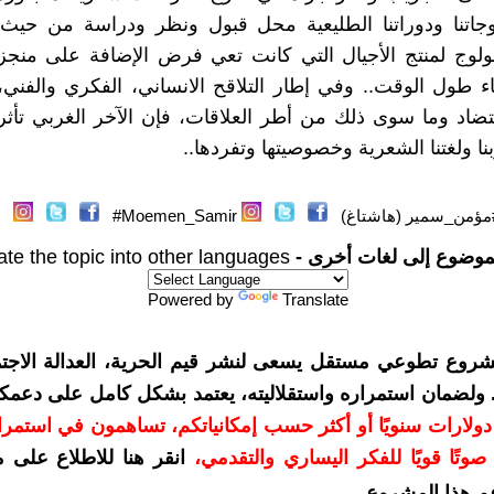
اتنا ودوراتنا الطليعية محل قبول ونظر ودراسة من حيث 
الولوج لمنتج الأجيال التي كانت تعي فرض الإضافة على منجز
باء طول الوقت.. وفي إطار التلاقح الانساني، الفكري والفني،
ضاد وما سوى ذلك من أطر العلاقات، فإن الآخر الغربي تأثر 
بنا ولغتنا الشعرية وخصوصيتها وتفردها..
مؤمن_سمير (هاشتاغ)
Moemen_Samir#
موضوع إلى لغات أخرى -
ate the topic into other languages
Powered by
Translate
شروع تطوعي مستقل يسعى لنشر قيم الحرية، العدالة الاجتم
. ولضمان استمراره واستقلاليته، يعتمد بشكل كامل على دعمك
دعمكم بمبلغ 10 دولارات سنويًا أو أكثر حسب إمكانياتكم، تساهمون في استم
وتًا قويًا للفكر اليساري والتقدمي
،
انقر هنا للاطلاع على 
م هذا المشروع
.