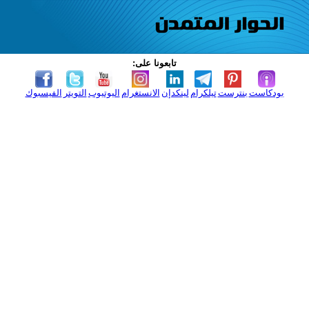
تابعونا على:
بودكاست
بنترست
تيلكرام
لينكدإن
الانستغرام
اليوتيوب
التويتر
الفيسبوك