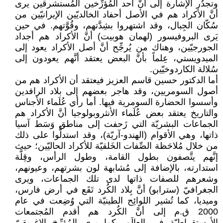
وتجدُر الإشارة إلى أنَّ أَحد المُؤرِّخين المُستشرقين يرى
أنَّ الأكراد هم في الأصل أحفاد الخالديّين الإيرانيّين من
سُكّان الجِبال، وقد اشتهروا بشِدَّتهم، وقُوَّتهم. في حين
يَرى البروفيسور (لهمان هوبيت) أنَّ الأكراد هم أجداد
الجورجيّين، وهناك من يُرجِّح أنَّ أصل الأكراد يعود إلى
الميدويستي، عِلماً بأنَّ البعض يعتقد أنَّهم يعودون إلى
سُلالة الكاردوخيّين.
أما الدكتور حسين قاسم العزيز فيعتقد أن الأكراد هم من
أصول السومريين، وقد هاجر بعضهم إلى بلاد الرافدين
وأسسوا الحضارة السومرية فيها. أما رأي عُلَماء الأجناس
والتاريخ يعتقد بعض عُلَماء الأنثروبولوجيا أنَّ الأكراد هم
الجماعات البشريّة التي زَحفت إلى مناطق وَسَط آسيا
ذاتها، وهي الأقوام (الهندو-آريّة)، وقد استدلُّوا على ذلك
من خلال مُلاحَظة الصِّفات الخَلقيّة للأكراد الحاليّين؛ حيث
إنَّهم يتَّصفون بطول القامة، وطول الرأس، وقِلَّة
استدارته، بالإضافة إلى مُشابهة لون بشرتهم، وعيونهم،
وشعرهم للصفات ذاتها لدى تلك الجماعات، ويرى
الجغرافيّ (سترابو) أنَّ بِلاد الكُرد تَقَع في أرض فارس،
وميديا، كما تُشير اللوائِح الطينيّة التي وُضِعت في عام
2000 ق.م إلى أنَّ الكُرد هم أقدم المُجتمعات
الأرستقراطيّة في العالَم، كما يرى المُؤرِّخ الإغريقيّ