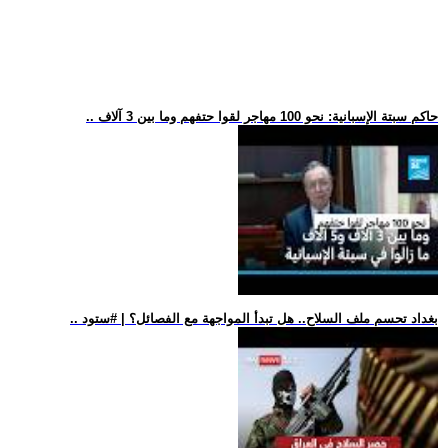
.. حاكم سبتة الإسبانية: نحو 100 مهاجر لقوا حتفهم وما بين 3 آلاف
.. بغداد تحسم ملف السلاح.. هل تبدأ المواجهة مع الفصائل؟ | #ستود