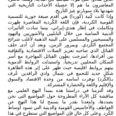
المعاصرون ما هم إلا حصيلة الأحداث التأريخية التي
شهدتها بلاد سوبارتو عِبرَ التأريخ.
وإذا كانت كُنية (كوردا) هي أقدم صيغة خورية للتسمية
القومية الكردية، فإن اللغة الكُردية المعاصرة ظهرت
وتكاملت في إطار هندي-إيراني، بينما سادت التأثيرات
الدينية السامية من خلال البابليين والآشوريين واليهود
والمسيحيين والمسلمين على البنية الذهنية لأغلب شرائح
المجتمع الكُردي. وبمرور الزمن، وبعد أن أدى حلف
القبائل الذي صاحبه تعزيز الصلات الاقتصادية والثقافية
بين أفرادها، امتزجت بطون القبائل المهاجرة مع أُسر
السكان المحليين تدريجياً، واستبدلت الروابط الدموية
بينهم بروابط اقليمية حيث ظهر على إثر هذه الظاهرة
شكل جديد للتجمع في شمال وادي الرافدين عُرف
بـ(الكُرد) توفرت اساسه من وحدة الاقتصاد والسوق
والإقليم واللغة والحضارة المشتركة.
وقد ألتزمنا في دراستنا هذه بمبدأ النهج العلمي مع
مناقشة كل الآراء المطروحة حول المواضيع التي نحن
بصددها، وابتعدنا بقدر ما يسمح لنا هذا النهج عن
العواطف والأحاسيس القومية والدينية التي تسود أوساط
الكُرد. وعلى كل حال فإن المواضيع التي ستطرح في هذا