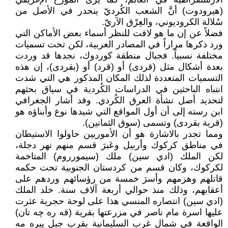
(هيرودوت) أنَّ الشعب الكُرديّ ينحدر في الأصل من
سُلالة الكروديوني، والعِرْق الآريّ.
فضلاً عن إن ما هو لافت للنظر أسماء بعض الأماكن التي
ورد ذكرها مراراً في المصادر العربية، لكن تحت تسميات
مختلفة نسبياً. فجبال منطقة كوردوك، نجدها قد وردت
بعدة أشكال مثل (قردى) أو (قرد) أو (بقردى)، إن هذه
التسميات المتعددة لذلك المكان المذكور هي التي شدت
انتباه الباحثين في الدراسات الكُردية في سياق بحثهم
لتحديد أصل نشأة العرق الكُردي. وقد أشار الجغرافي
ابن رسته إلى أن أول المواقع التي شيدها نوع وأبناؤه هو
(قرية بقردى) وتسمى (سوق الثمانين).
ومما تجدر بالاشارة هو أن الأموريين حاولوا الاستيطان
في مناطق كركوك وأربيل وعَبرَ قسم منهم نهر دجلة،
لكن الملك (ادي سين) ملك (سيمورروم) المتاخمة
لكركوك، وكان قسم من كردستان الجنوبية تحت حكمه
قاتلهم وهزمهم وأسرَ خمسة من رؤسائهم وردهم على
أعقابهم، وذلك منذ حوالي أربعة آلاف سنة. خلد الملك
(ادي سين) انتصاره المنسي هذا على لوحة حجرية عثرت
عليها اسرة مام ناصر في مزرعتها بقرية (قه ره چه تان)
الواقعة في شمال غرب السليمانية بقرب جبل پيره مه