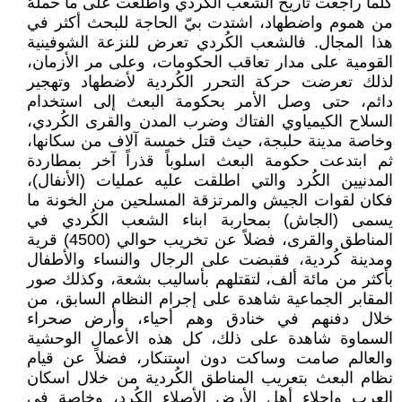
كلما راجعت تاريخ الشعب الكُردي واطلعت على ما حملهُ
من هموم واضطهاد، اشتدت بيّ الحاجة للبحث أكثر في
هذا المجال. فالشعب الكُردي تعرض للنزعة الشوفينية
القومية على مدار تعاقب الحكومات، وعلى مر الأزمان،
لذلك تعرضت حركة التحرر الكُردية لأضطهاد وتهجير
دائم، حتى وصل الأمر بحكومة البعث إلى استخدام
السلاح الكيمياوي الفتاك وضرب المدن والقرى الكُردي،
وخاصة مدينة حلبجة، حيث قتل خمسة آلاف من سكانها،
ثم ابتدعت حكومة البعث اسلوباً قذراً آخر بمطاردة
المدنيين الكُرد والتي اطلقت عليه عمليات (الأنفال)،
فكان لقوات الجيش والمرتزقة المسلحين من الخونة ما
يسمى (الجاش) بمحاربة ابناء الشعب الكُردي في
المناطق والقرى، فضلاً عن تخريب حوالي (4500) قرية
ومدينة كُردية، فقبضت على الرجال والنساء والأطفال
بأكثر من مائة ألف، لتقتلهم بأساليب بشعة، وكذلك صور
المقابر الجماعية شاهدة على إجرام النظام السابق، من
خلال دفنهم في خنادق وهم أحياء، وأرض صحراء
السماوة شاهدة على ذلك، كل هذه الأعمال الوحشية
والعالم صامت وساكت دون استنكار، فضلاً عن قيام
نظام البعث بتعريب المناطق الكُردية من خلال اسكان
العرب واجلاء أهل الأرض الأصلاء الكُرد، وخاصة في