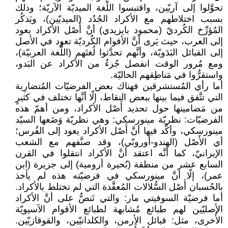
تحوَّلوا إلى آريّين، واقتبسوا اللُّغة الميديّة الآريّة؛ وذلك
بسبب اختلاطهم مع الأكراد الجُدُد (الميديّين)، ويَذكُر
المُؤرِّخ الكُرديّ (محمود بايزيدي) أنَّ أَصْل الأكراد يعود
إلى العرب، حيث يَرى أنَّ الأقوام الكُرديّة تعود في الأصل
إلى القبائل البَدَويّة، وأنَّهم تحدَّثوا لُغتَهم (اللُّغة العربيّة)،
ومع مُرور الوقت انفصل جُزءٌ من الأكراد عن البَدو،
واستقرُّوا في مَناطِقهم الحاليّة.
أما رأي المُستشرقين فهناك بعض الفرضيّات المُتضارِبة
التي تتَّفق فيما بينها ببعض النقاط، إلّا أنَّها تختلف في كثيرٍ
من مَضامينها حول تحديد أَصْل الأكراد، ومن أهمّ هذه
الفرضيّات: نظريّة مينورسكي: وهي نظريّة وَضَعها السيّد
مينورسكي، وأكَّد فيها أنَّ أَصْل الأكراد يعود إلى الفُرس؛
أي الأَصْل (الهندو-أوروبّي)، وقد صنَّفهم مع الشعب
الإيرانيّ، كما أنَّه اعتقد أنَّ الأكراد انتقلوا في القرن
السابع عشر من منطقة (بُحيرة أرومية) إلى جزيرة (ابن
عمر)، إلّا أنَّ مينورسكي في فرضيّته هذه لم يأخذ
بالحُسبان أَصْل السُّلالات المُعقَّدة التي لم تختلط بالأكراد.
أما فرضيّة السوفيتي مار: والتي تَنصُّ على أنَّ الأكراد
الأصليّين لهم طبائع مُشابهة لطبائع الأقوام الآسيويّة
الأُخرى، مثل: قبائل الأرمن، والكلدانيّين، والقوقازيّين.