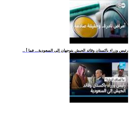
.. رئيس وزراء باكستان وقائد الجيش يتوجهان إلى السعودية... فما أ