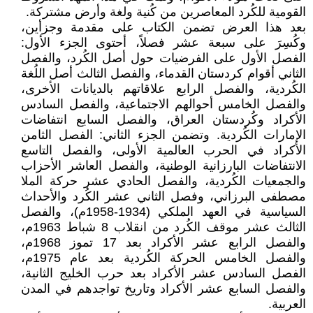
القومية للكُرد المعاصرين من كُنية ولغة وأرض مشتركة.
بعد هذا العرض تضمن الكتاب على مقدمة وجزأين،
وكُسِرَ على سبعة عشر فصلاً، أحتوى الجزء الأول:
الفصل الأول على الفرضيات حول أصل الكُرد، والفصل
الثاني أقوام كردستان القدماء، والفصل الثالث أصل اللُغة
الكُردية، والفصل الرابع علاقاتهم بالديانات الأخرى،
والفصل الخامس أحوالهم الاجتماعية، والفصل السادس
الأكراد وكُردستان العراق، والفصل السابع انتفاضات
الإمارات الكُردية. وتضمن الجزء الثاني: الفصل الثامن
الأكراد في الحرب العالمية الأولى، والفصل التاسع
الانتفاضات البارزانية الوطنية، والفصل العاشر الأحزاب
والجمعيات الكُردية، والفصل الحادي عشر حركة الملا
مصطفى البرزاني، وفصل الثاني عشر الكُرد والأحداث
السياسية في العهد الملكي (1934-1958م)، والفصل
الثالث عشر موقف الكُرد من انقلاب 8 شباط 1963م،
والفصل الرابع عشر الأكراد بعد 17 تموز 1968م،
والفصل الخامس الحركة الكُردية بعد عام 1975م،
الفصل السادس عشر الأكراد بعد حرب الخليج الثانية،
والفصل السابع عشر الأكراد وتاريخ تواجدهم في المدن
العربية.