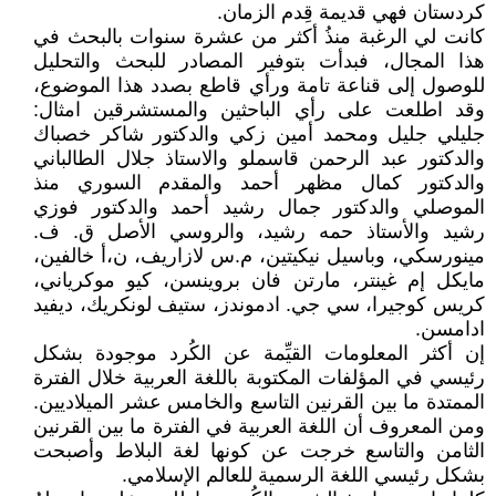
كردستان فهي قديمة قِدم الزمان.
كانت لي الرغبة منذُ أكثر من عشرة سنوات بالبحث في
هذا المجال، فبدأت بتوفير المصادر للبحث والتحليل
للوصول إلى قناعة تامة ورأي قاطع بصدد هذا الموضوع،
وقد اطلعت على رأي الباحثين والمستشرقين امثال:
جليلي جليل ومحمد أمين زكي والدكتور شاكر خصباك
والدكتور عبد الرحمن قاسملو والاستاذ جلال الطالباني
والدكتور كمال مظهر أحمد والمقدم السوري منذ
الموصلي والدكتور جمال رشيد أحمد والدكتور فوزي
رشيد والأستاذ حمه رشيد، والروسي الأصل ق. ف.
مينورسكي، وباسيل نيكيتين، م.س لازاريف، ن،أ خالفين،
مايكل إم غينتر، مارتن فان بروينسن، كيو موكرياني،
كريس كوجيرا، سي جي. ادموندز، ستيف لونكريك، ديفيد
ادامسن.
إن أكثر المعلومات القيِّمة عن الكُرد موجودة بشكل
رئيسي في المؤلفات المكتوبة باللغة العربية خلال الفترة
الممتدة ما بين القرنين التاسع والخامس عشر الميلاديين.
ومن المعروف أن اللغة العربية في الفترة ما بين القرنين
الثامن والتاسع خرجت عن كونها لغة البلاط وأصبحت
بشكل رئيسي اللغة الرسمية للعالم الإسلامي.