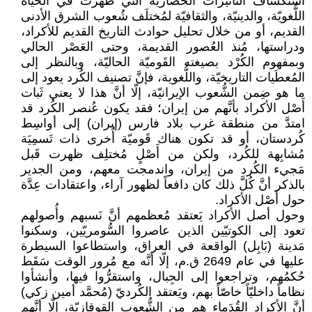
استكشاف التأثيرات الحضاريّة التي ظهرت في الحياة
اللُّغويّة، والدينيّة، والثقافيّة لمُختلَف شُعوب الشرق الأدنى
القديم، أو من خلال تحليل حوادث التاريخ القديم للأكراد،
ودراستها، مُنذ العُصور القديمة، وحتى العَصْر الحالي
وبمفهوم الكُرْد بصيغته القَوميّة الحاليّة، وبالنظر إلى
المُعطَيات التاريخيّة، واللُّغوية، فإنَّ تصنيف الكُرد يعود إلى
ما هو ضِمن الشُّعوب الإيرانيّة، إلّا أنَّ هذا لا يعني ثَبات
أَصْل الأكراد بأنَّهم من إيران؛ فقد يكون عُنصر الكُرد قد
امتدَّ من منطقة غرب بلاد فارس (إيران) إلى أواسِط
كُردستان، أو قد تكون هناك قَوميّة أُخرى ذات تَسمِيَة
مُشابِهة للكُرد، ولكن من أَصْلٍ مُختلِف ظهرت قَبل
مَجيء الكُرد من إيران، واندمجت معهم، ومن الجدير
بالذكر أنَّ كُلَّ ذلك كان دافعاً لظهور آراء، واعتقادات عِدَّة
حول أَصْل الأكراد.
وحول أصل الأكراد يَعتقد مُعظمهم أنَّ نَسبهم وأُصولهم
تعود إلى الكوتيّين الذين عاصروا السُّومريّين، وسكنوا
مَدينة (بَابِل) الواقعة في العراق، واستطاعوا السيطرة
عليها في عام 2649 ق.م، إلّا أنَّه مع مُرور الوقت سَقَط
حُكمُهم، وتراجعوا إلى الجِبال، واستقرُّوا فيها، وأنشأوا
نظاماً داخليّاً خاصّاً بهم، ويَعتقد الكُرديّ (مُحمَّد أمين زكي)
أنَّ الأكراد القُدَماء هم من الشُّعوب القوقازيّة، إلّا أنَّهم