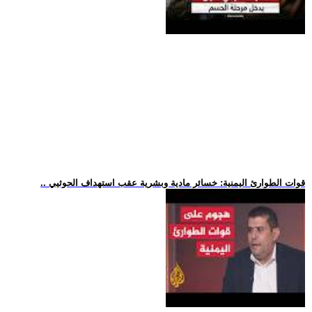
.. قوات الطوارئ اليمنية: خسائر مادية وبشرية عقب استهداف الحوثيي