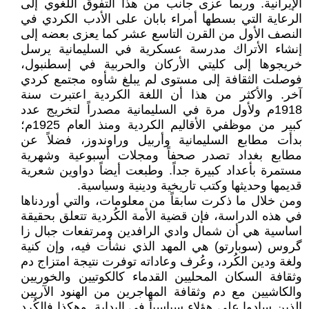
الإيرانية. وربما عزى جانب من هذا التفوق اللغوي إلى
الرعاية التي بسطها أمراء بابان على الأدب الكردي في
النصف الأول من القرن التاسع عشر كما يعزى بعضه إلى
إنشاء الأتراك مدرسة عسكرية في السليمانية يرسل
خريجوها إلى كليتي الأركان والحربية في إسطنبول،
فوصلت الثقافة إلى مستوى لم يبلغ شأوه مجتمع كردي
آخر. والأكثر من هذا أن اللغة الكردية اعتبرت سنة
1918م ولأول مرة في السليمانية مصدراً لتخريج عدد
كبير من موظفي الأقاليم الكردية ومنذ العام 1925م؛
بدأت مطابع السليمانية وأربيل وراوندوز، فضلاً عن
مطابع بغداد تصدر صحفاً ومجلات أسبوعية وشهرية
مستمرة بأعداد كبيرة جداً. وطبعت أيضاً دواوين شعرية
قديمها وحديثها وكتب تاريخية ودينية وسياسية.
ومن خلال ما ذكرت سابقاً من معلومات، والتي أوردناها
في هذه الدراسة، فإن قضية الأمة الكُردية تتعلق بحقيقة
اساسية هي أن شمال وادي الرافدين ومرتفعات جبال زا
گروس (سوبارتو) هي المهد الذي نشأت فيه، وإن كنية
ولغة ودين الكُرد، وعُرف وعاداته توفرت نتيجة امتزاج دم
وثقافة السكان المحليين القدماء كالكوتيين والخوريين
والكاشيين مع دم وثقافة المهاجرين من الهنود الآريين
الذين سادوا على هؤلاء سياسياً في البداية. وهكذا فالكُرد