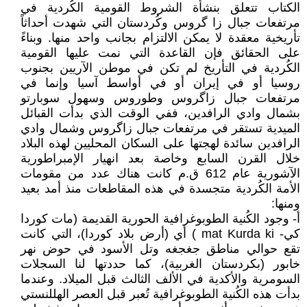
الكتاب تتعلق بنشأة الشروط القومية الكُردية في
مرتفعات جبال زا گروس وكُردستان التي شهدت أحداثاً
تأريخية معقدة لا يمكن الالتزام بجانب واحد منها. وبناءً
على الحقائق فإن القاعدة التي نمت عليها القومية
الكُردية في التأريخ لم تكن في موطن الآريين بجنوب
روسيا أو في إيران أو في أواسط آسيا وإنما في
مرتفعات جبال زاگروس وطوروس وسهول سوبارتو
بشمال وادي الرافدين، ففي الوقت الذي بدأت القبائل
الميدية تستقر في مرتفعات جبال زاگروس وشمال وادي
الرافدين سائدة لهجتها على السكان المحليين لهذه البلاد
خلال القرن السابع وخاصة بعد انهيار الإمبراطورية
الآشورية عام 612 ق.م كانت هناك عدد من مقومات
الأمة الكُردية متجسدة في هذه المقاطعات منذ أمد بعيد
ومنها:
أ‌- وجود الكُنية الطوبوغرافية الحورية القديمة (مات كوردا
كي- mat Kurda ki ) أي (أرض بلاد كوردا)، التي كانت
تقع حوالي مناطق جغجغه وتل الأسود في حوض نهر
خابور (بكردستان الغربية)، كما حددتها لنا السجلات
السومرية والأكدية في الألف الثالث قبل الميلاد. وعندما
بدأت هذه الكُنية الطوبوغرافية تُعبر قبل العصر الهللنستي