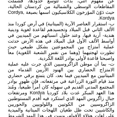
عن مفهوم أثني، بدأت تتوسع حدودها، فشملت
المقاطعات الوسطى والشمالية من كردستان الحالية،
حيث دَوّنَ المؤرخون الكلاسيكيون اسمها بصيغة Cordya,
Kordya.
ب‌- استقرار العناصر الآرية (الميتانية) في أرض كوردا منذ
الألف الثاني قبل الميلاد وتجسيدهم لقاعدة لغوية ودينية
هندية- آرية فيها، وعند حلول انسبائهم من الميديين في
أواسط الألف الأول قبل الميلاد في هذه الأرض حدثت
عملية أمتزاج بين المجموعتين بشكل طبيعي حيث
تطورت لهجتيهما (وهما من نفس الشعبة اللغوية) معاً
واصبحتا قاعدة لأولى بوادر اللغة الكُردية.
ت‌- بما أن موطن الزاگروسيين الذي جرت عليه عملية
الامتزاج الحضاري بين الهنود الآريين القدماء من
الميتانيين مع الميديين فيما بعد، كان يتمتع برقي حضاري
منذ قيام الثورة الزراعية في مرتفعاته، فإن ظهور بوادر
المجتمع المدني القديم في سهوله كان أمراً طبيعياً، ومُنذ
هذا العهد المبكر غدت بلاد كورديا Kordya ومرتفعات
جبال زاگروس المهد الذي استكرد فيه أقدم المستوطنين
الزاگروسيين من الكوتيين واللولوبيين والحوريين
والكاشيين تحت ظل طغيان اللهجات الميتانية والميدية
على لغات هؤلاء الأقوام، ونمت في هذا المهد الشروط