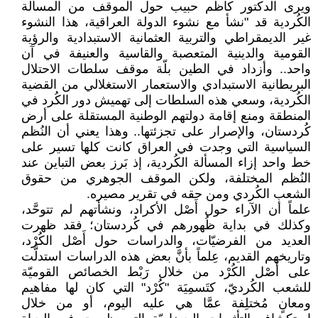
ويرى الدكتور كاظم حبيب حول الموقف من المسألة
الكُردية قد "نشأ مع نشوء الدولة العراقية، هذا النشوء
غير الديمقراطي والتربية العثمانية الاستبدادية والرؤية
القومية والدينية المتعصبة والقاسية والعنيفة في آن
واحد.. وأزداد في الطين بلّة موقف سلطات الاحتلال
البريطانية الاستبدادي والاستعمار الاستغلالي من القضية
الكُردية، وسعي هذه السلطات إلى تهميش دور الكُرد في
المنطقة ومنع إقامة دولتهم الوطنية المستقلة على أرض
كُردستان، والإصرار على تجزئتها.. وهذا يعني أن النُظم
السياسية التي وجدت في العراق كانت كلها تسير على
خط واحد إزاء المسألة الكُردية، إذ بَرز بعض التباين عند
النُظم المختلفة، ولكن الموقف الجوهري من حقوق
الشعب الكُردي ومن حقه في تقرير مصيره.
علماً أن الآراء حول أَصْل الأكراد، ونشأتهم لم تتوحَّد،
وكذلك في بداية ظُهورهم في كُردستان؛ فقد ظهرت
العديد من الفرضيّات، والدراسات حول أَصْل الكُرْد،
وتاريخهم القديم، عِلماً بأنَّ بعض هذه الدراسات استدلَّت
على أَصْل الكُرْد من خلال رَبْط الخصائص القوميّة
للشعب الكُرديّ، كتَسمِيَة "كُرْد" التي كان لها مفاهيم
ومعانٍ مُختلِفة عمَّا هي عليه اليوم، أو من خلال