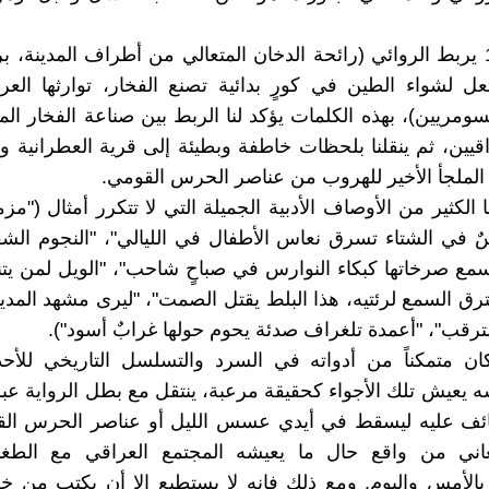
ففي ص19 يربط الروائي (رائحة الدخان المتعالي من أطراف المدينة، 
 لشواء الطين في كورٍ بدائية تصنع الفخار، توارثها العر
سومريين)، بهذه الكلمات يؤكد لنا الربط بين صناعة الفخار ا
اقيين، ثم ينقلنا بلحظات خاطفة وبطيئة إلى قرية العطرانية و
الملجأ الأخير للهروب من عناصر الحرس القومي.
ا الكثير من الأوصاف الأدبية الجميلة التي لا تتكرر أمثال ("مز
ٌ في الشتاء تسرق نعاس الأطفال في الليالي"، "النجوم الش
مع صرخاتها كبكاء النوارس في صباحٍ شاحب"، "الويل لمن ي
ترق السمع لرئتيه، هذا البلط يقتل الصمت"، "ليرى مشهد المدين
ترقب"، "أعمدة تلغراف صدئة يحوم حولها غرابٌ أسود").
ان متمكناً من أدواته في السرد والتسلسل التاريخي للأحد
ه يعيش تلك الأجواء كحقيقة مرعبة، ينتقل مع بطل الرواية عب
ائف عليه ليسقط في أيدي عسس الليل أو عناصر الحرس الق
عاني من واقع حال ما يعيشه المجتمع العراقي مع الطغاة
بالأمس واليوم. ومع ذلك فإنه لا يستطيع إلا أن يكتب من 