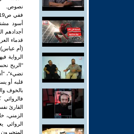
نصوص.
أسود مشتعل
أجدادهم ال
قدماء العر
(أم عباس) 
الرواية فيه
"الريح نحس
تضيء"، "أس
قلبه أو يس
بالخوف وال
فالروائي ك
القارئ نفس
الزمني، خ
الروائي ي
المتجبرون 