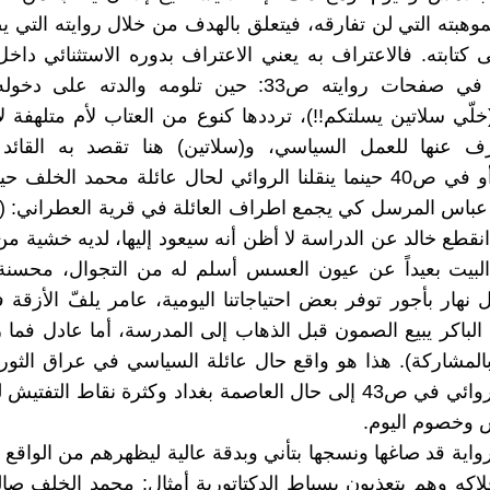
موهبته التي لن تفارقه، فيتعلق بالهدف من خلال روايته التي 
كتابته. فالاعتراف به يعني الاعتراف بدوره الاستثنائي داخل
ونجد ذلك في صفحات روايته ص33: حين تلومه والدته عل
ّي سلاتين يسلتكم!!)، ترددها كنوع من العتاب لأم متلهفة لإبن
 عنها للعمل السياسي، و(سلاتين) هنا تقصد به القائد
(ستالين)، أو في ص40 حينما ينقلنا الروائي لحال عائلة محمد الخلف
 عباس المرسل كي يجمع اطراف العائلة في قرية العطراني: (ك
نقطع خالد عن الدراسة لا أظن أنه سيعود إليها، لديه خشية من 
 البيت بعيداً عن عيون العسس أسلم له من التجوال، محسن
 نهار بأجور توفر بعض احتياجاتنا اليومية، عامر يلفّ الأزقة 
 الباكر يبيع الصمون قبل الذهاب إلى المدرسة، أما عادل فما ز
بالمشاركة). هذا هو واقع حال عائلة السياسي في عراق الثورة
ثم ينقلنا الروائي في ص43 إلى حال العاصمة بغداد وكثرة نقاط الت
 وخصوم اليوم.
ية قد صاغها ونسجها بتأني وبدقة عالية ليظهرهم من الواقع ا
لاكه وهم يتعذبون بسياط الدكتاتورية أمثال: محمد الخلف صا