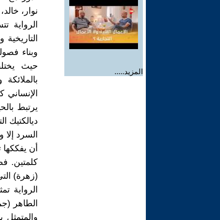
نوار، خالد
الرواية ت
التاريخية و
وبناء فصول
حيث يختلط
المزيد.....
بالملائكة
الإنساني ك
يرتبط بالحي
ديالكتيك ال
السرد إلا 
أن يفككها ت
كلمتين. ف
(زهرة) التي
الرواية تم
الطاهر (جم
والمتمثل ب