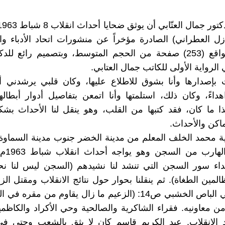
ازل العطراني) الصادرة مؤخراً عن منشورات اتحاد الأدباء و
العراق، وبواقع (253) صفحة من الحجم المتوسط، وبتصميم رائع ل
لرواية الأولى للكاتب جمال العتابي.
بإصدارها وأنا بشوق للاطلاع عليها، وكان قلبي يرشدني أن
داءً، وكان ذلك، استلمتها وأنا اتمعن بتفاصيل أدوار أبطاله
ذا ما كان، فقد كتبها من القلب، وهو ينقل لنا الأحداث ب
اكن والأحداث.
ة محمد الخلف المعلم من مدينة الخضر جنوب مدينة السماوة
السياسي ا
صداء سور السجن التي تنشد لنا نشيدهم (السجن ليس لنا نحن 
لمين الطغاة). ثم ينقلنا بحوار حول نتائج الانقلاب ومقتل ال
والثرثرة في الباص الخشبي ص14: (الزعيم ما زال يقاوم من مقره
ن معاونيه. فقراء الشاكرية والصالحية وحي الأكراد والكاظم
 الانقلاب. عبد الكريم قاسم كان لا يثق بالشعب وحتى في