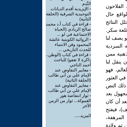
النَّدم
 الفلاحون
-
الإيزيدية أقدم الديانات
لواقع حال
التوحيدية الشرقية (الحلقة
الثانية)
ل النتائج
-
قراءة في كتاب أ.د محمد
صالح الزيادي (الحياة
قلعة سكر.
الاجتماعية في لو ...
و يصف لنا
-
الروائية الكويتية عائشة
المحمود وفن الانتماء
ه السردية
للحدث التاريخي ...
ذهنية ممن
-
قراءة في كتاب (الوطن..
ذاكرة لا تغفو) للباحث
 ينقل لنا
أحمد الناجي
الم، فهو
-
معايير التفاوض عند
الإمام علي بن أبي طالب
في العثور
(الحلقة الثانية)
 ذلك النص
-
معايير التفاوض عند
الإمام علي بن أبي طالب
1م، وذلك العالم المجهول بعد
-
ثوار انتفاضة هور
الغموكة... ثوار من الزمن
عد أن كان
الآخر
ف)، فيفتح
المزيد.....
المرهفة،
 ثم ولادة