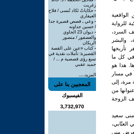
زغريت
-
حكاياتْ تَكاد تُنسى / فلاح
الواقعية
العيفاري
-
وعي ـ قصص قصيرة جدا
ة للرواية
/ حسين جداونه
نف السرد،
-
ديوان 23 الحاوي
والعصفور / منصور
، والبشر
الريكان
 تأريخها
-
كتاب «عين على القصة
القصيرة: تأملات نقدية في
 في كل ما
تسع رؤى قصصية م ... /
حميد عقبي
ا. هذا هو
اً في مسار
المزيد.....
 مرة، إلى
المعجبين بنا على
عنوانها من
الفيسبوك
ف الزوجة
3,732,970
 منى سعيد
العتّابي،
تعرض منى