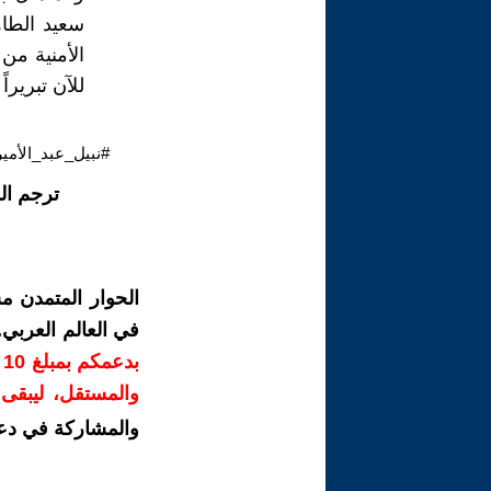
سعيد الطاه
الأمنية من
للآن تبريرا
#نبيل_عبد_الأمير
ترجم ال
الحوار المتمدن م
في العالم العربي
ب
والمستقل، ليبقى ص
والمشاركة في دع