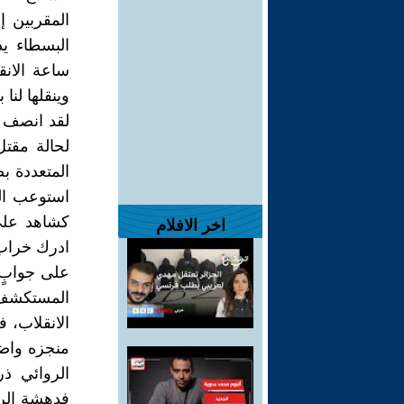
المقربين إ
البسطاء يد
ساعة الانق
وينقلها لن
لقد انصف ال
لحالة مقتل
المتعددة ب
استوعب الت
كشاهد على 
اخر الافلام
ادرك خراب 
على جوابٍ 
الانقلاب، ف
منجزه واضح
الروائي ذر
فدهشة الرو