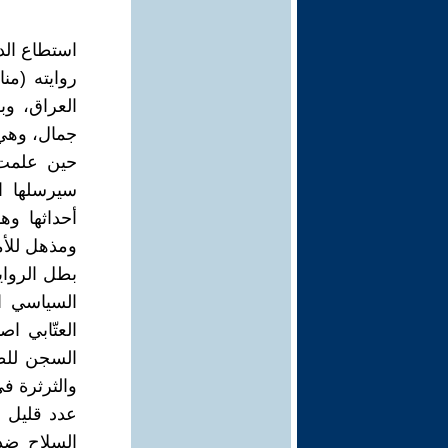
روايته (من
جمال، وهي ا
حين علمت 
سيرسلها اه
أحداثها وه
ومذهل للأم
بطل الرواي
العتّابي ا
السجن للظا
عدد قليل م
السلاح ضد