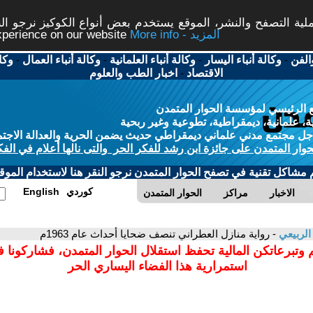
ة التصفح والنشر، الموقع يستخدم بعض أنواع الكوكيز نرجو النق
More info - المزيد
experience on our website
الفن
-
وكالة أنباء اليسار
-
وكالة أنباء العلمانية
-
وكالة أنباء العمال
-
وكا
الاقتصاد
-
اخبار الطب والعلوم
 الرئيسي لمؤسسة الحوار المتمدن
، علمانية، ديمقراطية، تطوعية وغير ربحية
ل مجتمع مدني علماني ديمقراطي حديث يضمن الحرية والعدالة الاجتم
حوار المتمدن على جائزة ابن رشد للفكر الحر والتى نالها أعلام في الفك
م مشاكل تقنية في تصفح الحوار المتمدن نرجو النقر هنا لاستخدام الموقع
كوردي
English
الاخبار
مراكز
الحوار المتمدن
 الربيعي
- رواية منازل العطراني تنصف ضحايا أحداث عام 1963م
 وتبرعاتكن المالية تحفظ استقلال الحوار المتمدن، فشاركونا 
استمرارية هذا الفضاء اليساري الحر