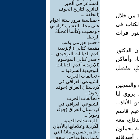
المشاعر في الحيز
الدائري لتاريخ الخوف
(الحلقة ...
استطاع الدكتور جمال العتّابي أن يوثق ضحايا أحداث انقلاب 8 شباط 1963 من خلال
-
بمناسبة مرور ستة اعوام
الكتاب في
على مجلة العشرة كراسي
-
ومضيت وكأنما اعجبكَ
لدكتور فرات
الرحيل
-
حسو هورمي يكتب
مقدمة كتابي (الإيزيدية
 الدكتور
أقدم الديانات التوحيدي ...
ا، وأماكن
-
صدر كتابي الموسوم
(الإيزيدية أقدم الديانات
شكلٍ مفصل
التوحيدية الشرقية ...
-
تحالفات الحزب
الشيوعي العراقي في
 والسجين
كردستان العراق (جوقد
وجود) ...
لهارب من السجن وهو يواجه أحداث انقلاب شباط 1963م. يروي لنا
-
تحالفات الحزب
الأباة...
الشيوعي العراقي في
كردستان العراق (جوقد
زعيم قاسم
وجود) ...
 في الدفاع، معه
-
المعتقدات الدينية
الكُردية وعلاقاتها بالأديان
ية يحملون
-
عامر حسن وأبياتهُ التي
 أصدقائه
تكتمل معانيها في متحف