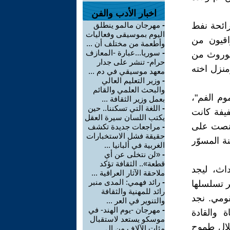
اخبار الأدب والفن
برائحة نفط
-
مهرجان مالمو ينطلق
اليوم بموسيقى وفعاليات
اقيون من
وأطعمة من مختلف أن ...
-
سوريا...عبارة -المعازف
لموروث من
حرام- تنشر على جدار
منزل اخته
معهد موسيقي في دم ...
-
وزير التعليم العالي
والبحث العلمي والقائم
موم الفم"،
بعمل وزير الثقافة ...
-
اللغة التي تسكننا.. حين
فيفة كانت
يكتب اللسان سيرة العقل
تنصت على
-
مراجعات جديدة تكشف
حقيقة فشل الاستخبارات
ة المسوّر
الغربية في ألبانيا ...
-
«لن نتخلى عن أي
قطعة».. الثقافة تؤكد
اث، ليجد
ملاحقة الآثار العراقية ...
-
رائد فهمي: المدى منبر
ر تسلسلها
رائد للمهنية والثقافة
ومي. نجد
والتنوير في العر ...
-
مهرجان -يوم الهند- في
 والقادة
موسكو يستعد لاستقبال
خلال طموح
مئات الآلاف من ال ...