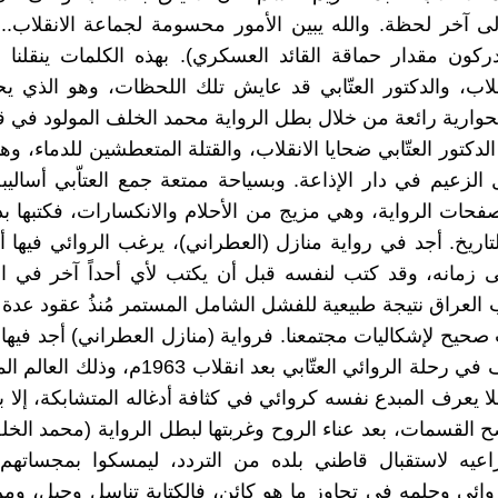
لى آخر لحظة. والله يبين الأمور محسومة لجماعة الانقلاب...
ركون مقدار حماقة القائد العسكري). بهذه الكلمات ينقلنا 
لاب، والدكتور العتّابي قد عايش تلك اللحظات، وهو الذي يحل
ا بحوارية رائعة من خلال بطل الرواية محمد الخلف المولود في 
دكتور العتّابي ضحايا الانقلاب، والقتلة المتعطشين للدماء، وه
 الزعيم في دار الإذاعة. وبسياحة ممتعة جمع العتاّبي أساليب
صفحات الرواية، وهي مزيج من الأحلام والانكسارات، فكتبها ب
اريخ. أجد في رواية منازل (العطراني)، يرغب الروائي فيها أن
زمانه، وقد كتب لنفسه قبل أن يكتب لأي أحداً آخر في الع
العراق نتيجة طبيعية للفشل الشامل المستمر مُنذُ عقود عدة 
صحيح لإشكاليات مجتمعنا. فرواية (منازل العطراني) أجد فيها
المستكشف في رحلة الروائي العتّابي بعد انقلاب 963
لا يعرف المبدع نفسه كروائي في كثافة أدغاله المتشابكة، إلا ب
 القسمات، بعد عناء الروح وغربتها لبطل الرواية (محمد الخل
اعيه لاستقبال قاطني بلده من التردد، ليمسكوا بمجساتهم 
ائي وحلمه في تجاوز ما هو كائن، فالكتابة تناسل وحبل، ومن