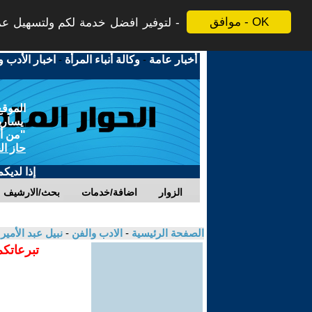
موافق - OK
لتوفير افضل خدمة لكم ولتسهيل عملي
أخبار عامة
-
وكالة أنباء المرأة
-
اخبار الأدب و
الموقع
يسارية
"من أج
حاز ال
إذا لديك
الزوار
اضافة/خدمات
بحث/الارشيف
الصفحة الرئيسية
-
الادب والفن
-
نبيل عبد الأمير
تبرعاتكم