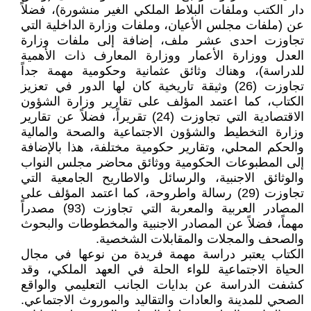
دار الكتب وملفات البلاط الملكي الغير منشورة)، فضلاً
عن (ملفات مجلس الأعيان، وملفات وزارة الداخلية التي
تجاوزت احدى عشر ملف، إضافة إلى ملفات وزارة
العدل ووزارة الأعمار ووزارة المعارف ذات الأهمية
للدراسة)، وهناك وثائق عثمانية وحكومية مهمة جداً
تجاوزت (26) وثيقة تاريخية كان لها الدور في تعزيز
الكتاب، كما اعتمد المؤلف على تقارير وزارة الشؤون
الاقتصادية التي تجاوزت (24) تقريراً، فضلاً عن تقارير
وزارة التخطيط والشؤون الاجتماعية والصحة والمالية
والحكم المحلي، وتقارير حكومية مختلفة، هذا بالإضافة
إلى المطبوعات الحكومية ووثائق محاضر مجلس النواب
والوثائق الاجنبية، والرسائل والاطاريح الجامعية التي
تجاوزت (29) رسالة واطروحة، كما اعتمد المؤلف على
المصادر العربية والمعربة التي تجاوزت (93) مصدراً
مهماً، فضلاً عن المصادر الاجنبية والمخطوطات والبحوث
والصحف والمجلات والمقابلات الشخصية.
الكتاب يعتبر دراسة مهمة فريدة من نوعها في مجال
الحياة الاجتماعية للواء الحلة في العهد الملكي، وقد
كشفت الدراسة عن بدايات الجانب التعليمي والواقع
الصحي للمدينة والعادات والتقاليد والموروث الاجتماعي.