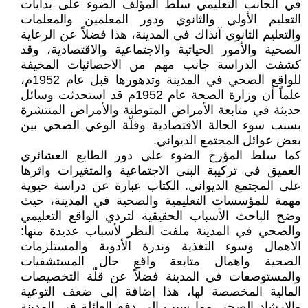
في الجانب التعليمي سلط المؤلف الضوء على بدايات
التعليم الأولي والثانوي ودور المعلمين والمعلمات
والتعليم الثانوي آنذاك في المدينة، هذا فضلاً عن الرعاية
الصحية والأمور الحياتية والاجتماعية والاقتصادية، وقد
كشفت الدراسة جانب مهم من الاحصائيات المخيفة
للواقع الصحي في المدينة وتدهورها قبل عام 1952م،
علماً أن وزارة الصحة عام 1952م قد استحدثت وسائل
حديثة في متابعة الأمراض المتوطنة والأمراض المنتشرة
بسبب سوء الحالة الاقتصادية وقلّة الوعي الصحي بين
بعض عوائل المجتمع الديواني.
كما سلط المؤرخ الضوء على دور الطابع العشائري
العميق في تركيبة البنى الاجتماعية والمتغيرات واثرها
على المجتمع الديواني. الكتاب عبارة عن دراسة حيوية
مهمة للمؤسسات التعليمية والصحية في المدينة، حيث
وضح الباحث الأسباب الحقيقية لتردي الواقع التعليمي
والصحي في المدينة ملفت النظر لأسباب عديدة منها:
الاهمال وسوء التغذية وندرة الأدوية والمستلزمات
الصحية واهمال متابعة واقع حال المستشفيات
والمستوصفات في المدينة فضلاً عن قلّة التخصيصات
المالية المخصصة لها، هذا إضافة إلى ضعف التوعية
والإرشاد الصحي مما سبب إلى دفع العائلة في المدينة