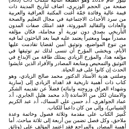
نيبور عام 2019 وهو الطبعة الثانية للكتاب ذات (383)
صفحة من الحجم الوزيري، اضاف لتأريخ المدينة ذات
قيمة عالية وفائدة جَمّة أغنت المكتبة العراقية والعربية
من سرد الأحداث الاجتماعية في مجال التعليم والصحة
والعادات والتقاليد الموروثة، فقد امتلك صفات المدون
التأريخي بصدق دون تورية أو مجاملة، فكان مؤلفه
مصدراً مهماً ومعتبراً يعتمد عليه فيما بعد الباحثون لما فيه
من تنوع المواضيع، وتوثيق أمين لقضايا تقادمت عليها
الأيام، ويخشى المؤرخ أن تنسى لذلك تم توثيقها في
مؤلفه هذا، والمؤرخ الزيادي يمتلك طاقة من الإبداع في
التوثيق والتمحيص ومتابعة المصادر والأفراد الذين عايشوا
الحدث إن كانوا على قيد الحياة.
وصلتني هدية الأستاذ الدكتور محمد صالح الزيادي، وهو
كتاب ذات أهمية تاريخية قد اهداه الزيادي إلى (سارية
وشهداء العراق وزوجته وابنائه) فضلاً عن تقديمه الشكر
والامتنان لكل من الأساتذة (أ.د محمد هليل الجابري، أ.د
عماد الجواهري، أ.د حسن علي السماك، أ.د عبد الكريم
الشيباني)، وإلى من كان داعماً للكتاب.
كُسِرَ الكتاب على مقدمة وثلاثة فصول وخاتمة وعدة
ملاحق، وكل فصل تضمن بين أربعة إلى ثلاثة مباحث. أما
أهمية المصادر والمراجع فقد اعتمد المؤلف على (وثائق