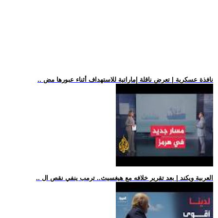
.. نافذة عسكرية | تعرض ناقلة إماراتية للاستهداف أثناء عبورها مض
.. العربية ويكند | بعد تقرير خلافه مع هيغسيث.. ترمب ينفي نقص ال