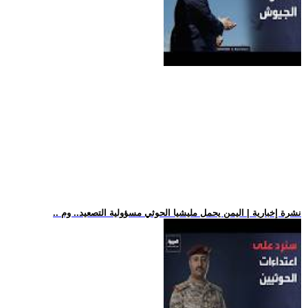
.. نشرة إخبارية | اليمن يحمل مليشيا الحوثي مسؤولية التصعيد.. وم