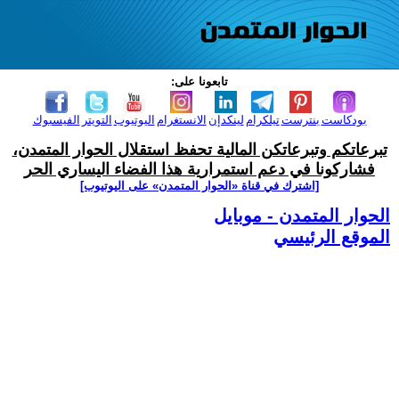
تابعونا على:
بودكاست
بنترست
تيلكرام
لينكدإن
الانستغرام
اليوتيوب
التويتر
الفيسبوك
تبرعاتكم وتبرعاتكن المالية تحفظ استقلال الحوار المتمدن،
فشاركونا في دعم استمرارية هذا الفضاء اليساري الحر
[اشترك في قناة ‫«الحوار المتمدن» على اليوتيوب]
الحوار المتمدن - موبايل
الموقع الرئيسي