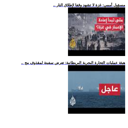
.. مسؤول أممي: غزة لا تشهد وقفا لإطلاق النار
.. هيئة عمليات التجارة البحرية البريطانية: تعرض سفينة لمقذوف مج