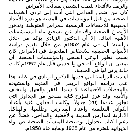
والريف بالألتجاء للطب الشعبي لمعالجة الأمراض.
كان من ضمن العوامل التي أدت إلى تردي الخدمات
الصحية من قبل المؤسسات في المدينة هو ندرة الأعداد
الحقيقية للإحصاءات الرسمية للمراض المتوطنة وتدهور
الأوضاع الصحية والابتعاد عن تشجيع بناء المستشفيات
الأهلية آنذاك. إلا أن الدكتور الزيادي يؤكد من خلال
دراسته: أن في عام 1952م من خلال تقديم دراسة
الأسباب الحقيقية للانخفاض الملحوظ في الأمراض كان
بسبب تطور الوعي الصحي والمؤسسات الصحية. أي
بمعنى أن الواقع الصحي والخدمي قبل عام 1952م كانت
حالة يرثى لها في المدينة.
اهتمت الدراسة التي قدمها الدكتور الزيادي في كتابه هذا
على دراسة الواقع الريفي في المدينة والمشيخة
والمعضلات الاجتماعية لا سيما الفقر والجهل والتخلف
والأمية. وقد عزز المؤرخ كتابه بملحق من الجداول التي
تجاوز عددها (20) جدولاً، وكانت الجداول غنية بأعداد
الكوادر التعليمية واعداد المدارس وطلبتها، والهياكل
الادارية لمدارس المدينة والأقضية والنواحي، فضلاً عن
دعم الكتاب بجداول توضيحية للمنشآت الصحية في لواء
الديوانية للفترة من عام 1928 ولغاية عام 1958م.