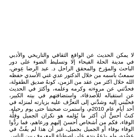
لا يمكن الحديث عن الواقع الثقافي والتاريخي والأدبي
في مدينة الحلة الفيحاء إلا وتسليط الضوء على دور
الباحث والمؤرخ والمحقق الراحل د. عبد الرضا عِوض،
سمعتُ باسمه من خلال الدكتور عدي غني الأسدي حفظه
الله خلال اكثر من عقد من الزمن، كونهُ صديق الطفولة،
فحدَّثني عن مروءته وكرمه وعلمه، وأكثرَ في الحديث
عن استقباله للأصدقاء، واستضافتهم في بيته الكبير،
فحبَّبني إليه وشدَّني إلى التعرُّف عليه بزيارته لمنزله في
أحد أيام عام 2010م، واستمرت صحبتنا حتى يوم رحيله.
كنتُ أحسُّ أن أكثر ما يُؤلمه هو نكران الجميل وقلَّة
الوفاء، فكم من أشخاص أحسنَ إليهم ورعاهم، فما ردُّوا
الوفاء بوفاء أو الجميل بجميل، غير أن هذا لم يفُتَّ في
عضُده، ولم يدَعهُ يندم على اصطناع المعروف بين الناس.