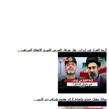
.. أزمة القرار في إيران.. هل يعرقل الحرس الثوري الاتفاق المرتقب
.. سانا: مقتل جندي وإصابة 2 إثر هجوم شرقي دير الزور