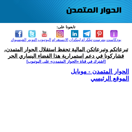
تابعونا على:
بودكاست
بنترست
تيلكرام
لينكدإن
الانستغرام
اليوتيوب
التويتر
الفيسبوك
تبرعاتكم وتبرعاتكن المالية تحفظ استقلال الحوار المتمدن،
فشاركونا في دعم استمرارية هذا الفضاء اليساري الحر
[اشترك في قناة ‫«الحوار المتمدن» على اليوتيوب]
الحوار المتمدن - موبايل
الموقع الرئيسي