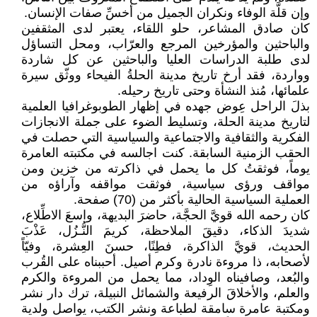
وإن قلَّة الوفاء ونكران الجميل من أخسِّ صفات الإنسان.
كان صادق المشاعر، حلو اللقاء، يعتبر لدى المثقفين
والباحثين والمؤرخين المرجع والعرّاب، ومحل التساؤل
لدى طلبة الدراسات العليا والباحثين عن كل شاردة
وواردة، فقد أرخ تاريخ مدينة الحلةُ الفيحاء ووثّق سيرة
علمائها، مُنذ النشأة وحتى تاريخ رحيله.
بذلَ الراحل عِوض جهده في إظهار الطوبوغرافيا العلمية
لتاريخ مدينة الحلة، وتسليط الضوء على جملة الانجازات
الفكرية والثقافية والاجتماعية والسياسية التي حصلت في
الحقب الزمنية السابقة. كنت اجالسه في مكتبته العامرة
يوماً، فوثقتُ كل ما يحمل في ذاكرته من خزين ومن
مواقف ورؤى سياسية، فوثقت مواقفه وآراؤه من
العملية السياسية الحالية بأكثر من (70) صفحة.
كان رحمه الله قويَّ الحجَّة، حاضرَ البديهة، واسعَ الاطِّلاع،
شديدَ الذكاء، دقيقَ الملاحظة، كريمَ النُّـزُل، عَذْبَ
الحديث، قويَّ الذاكرة، فطِنًا، حسنَ العِشرة، وفيّاً
لأصحابه، ذا مروءة نادرة وكرم أصيل. أحببناه على القُرب
والبُعد، وصافيناه الوِداد، مما يحمل من المروءة والكرم
والعلم، والأخلاقَ الرفيعة والشمائل النبيلة، ترك دار نشر
ومكتبة عامرة سامقة لطباعة ونشر الكتب، يواصل ولدية