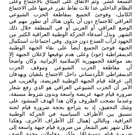
التسعة عشر. وتم الاتفاق على الميثاق بالاجتماع وعلى
النظام الداخلي عدا ثلاث نقاط تقرر عرضها على الاجتماع
الكامل، وفوجئ الجميع بمقاطعة الحزب الشيوعي
العراقي للاجتماع دون أن يكون هناك أي تطور مهم في
الوضع العراقي أو العربي أو في المنطقة خلال ذلك
الشهر. وبذل أصدقاء الحركة الوطنية العراقية الكثير من
الجهود لرأب الصدع دون جدوى. وفي اجتماعات استكمال
الجبهة فوجئ الجميع أيضاً على بقاء الجبهة الوطنية
الديمقراطية (جود) وعلى هدم توقيعها لإعلان الجبهة إلا
بعد موافقة الجمهورية الإسلامية الإيرانية. وكان واضحاً
أن مقاطعة الحزب الشيوعي وموقف الحزب
الديمقراطي الكُردستاني داخل الاجتماع يلتقيان ويهدفان
إلى عرقلة قيام الجبهة الوطنية العريضة، والغريب في
الأمر أن الحزب الشيوعي العراقي هو الذي رفع شعار
ضرورة قيام جبهة عريضة واسعة وبدون شروط مسبقة،
وعندما نضجت الظروف وكان هذا الهدف المنشود على
وشك التحقيق، إذ به يتراجع بحجة ضرورة قيام لجنة
تنسيق بين الأطراف السياسية في الحركة الوطنية
العراقية، وبالتالي إهمال كل الأطراف الأخرى، وهكذا
خلال شهر تغير الشعار من ضرورة قيام جبهة واسعة إلى
ضرورة قيام تنسيق(4). ولكن محاولات وحدة الصف