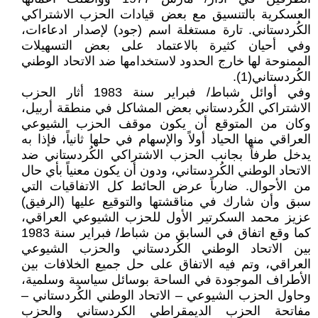
العسكرية بالتنسيق مع بعض قيادات الحزب الاشتراكي
الكُردستاني. تارة مستغلة اسم (جود) لإصدار ادعاءات،
وفي أحيان كثيرة بالاعتماد على بعض التسهيلات
الممنوحة لها خارج الحدود لاستخدامها ضد الاتحاد الوطني
الكُردستاني(1).
وفي أوائل شباط/ فبراير سنة 1983 أثار الحزب
الاشتراكي الكُردستاني بعض المشاكل في منطقة أربيل،
وكان من المتوقع أن يكون موقف الحزب الشيوعي
العراقي منها الحياد أولاً والإسهام في حلها ثانياً، فإذا به
يدخل طرفاً بجانب الحزب الاشتراكي الكُردستاني ضد
الاتحاد الوطني الكُردستاني، ودون أن يكون معنياً بأي حال
من الأحوال. ضارباً عرض الحائط كل الاتفاقيات التي
سبق وأن شارك في مناقشتها والتوقيع عليها (الرفيق)
عزيز محمد السكرتير الأول للحزب الشيوعي العراقي،
كما وقع اتفاق في السابق من شباط/ فبراير سنة 1983
بين الاتحاد الوطني الكُردستاني والحزب الشيوعي
العراقي، وتم فيه الاتفاق على حل جميع الخلافات بين
الأطراف الموجودة في الساحة بوسائل سياسية وسلمية،
وحاول الحزب الشيوعي – الاتحاد الوطني الكُردستاني –
مفاتحة الحزب الديمقراطي الكردستاني والحزب