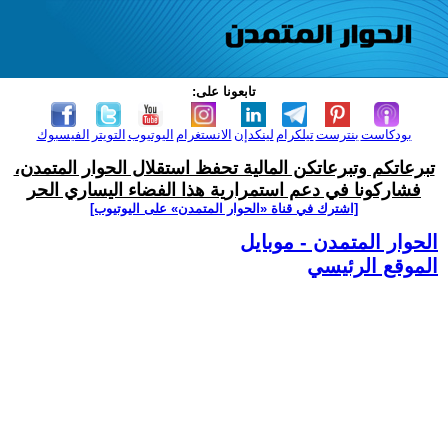
تابعونا على:
بودكاست
بنترست
تيلكرام
لينكدإن
الانستغرام
اليوتيوب
التويتر
الفيسبوك
تبرعاتكم وتبرعاتكن المالية تحفظ استقلال الحوار المتمدن،
فشاركونا في دعم استمرارية هذا الفضاء اليساري الحر
[اشترك في قناة ‫«الحوار المتمدن» على اليوتيوب]
الحوار المتمدن - موبايل
الموقع الرئيسي