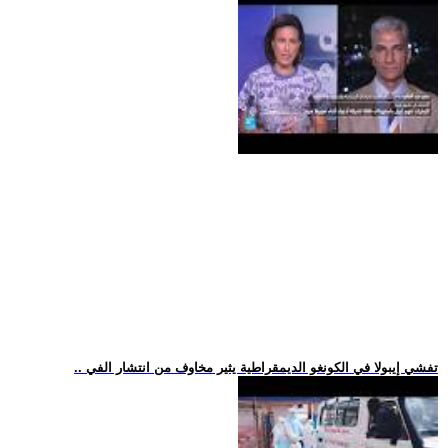
.. تفشي إيبولا في الكونغو الديمقراطية يثير مخاوف من انتشار الفي