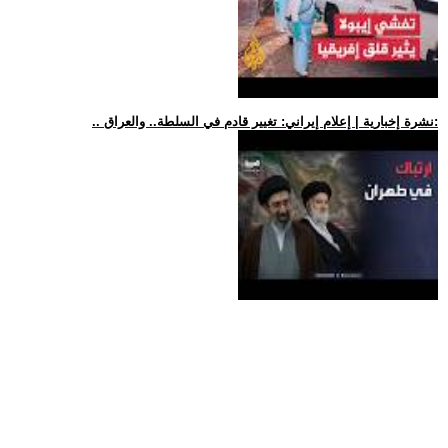
.. نشرة إخبارية | إعلام إيراني: تغيير قادم في السلطة.. والعراق: