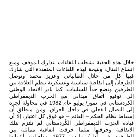
خلال هذه الحقبة نشطت اللقاءات لتدارك الموقف ومنع
اتساع القتال، ونتيجة لهذه اللقاءات المتعددة التي شارك
فيها كلٍ من جلال الطالباني وعزيز محمد وتوصل
الطرفان إلى اتفاقية سياسية وعسكرية تنظم العلاقة بين
الطرفين وتضع حداً للسلبيات، كما بادر الاتحاد الوطني
إلى توقيع اتفاق ميداني مع الحزب الديمقراطي
الكردستاني في تموز/ يوليو عام 1982 في محاولة لجره
إلى النضال الفعلي في داخل العراق، ومن منطلق أن
إسقاط نظام الحكم – القائم – هو فوق كل اعتبار. إلا أن
قيادة الحزب الديمقراطي الكُردستاني لم تلتزم بتلك
الاتفاقية وخرقتها مثلما خرقت اتفاقية مماثلة بين
الطرفين في آذار/ مارس 1977 وواصلت أعمالها