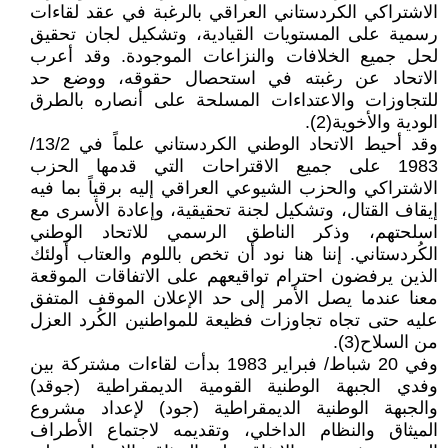
الاشتراكي الكردستاني العراقي بالرغبة في عقد لقاءات
رسمية على المستويات القيادية، وتشكيل لجان تحقيق
لحل جميع الخلافات والنزاعات الموجودة. وقد أعرب
الاتحاد عن رغبته في استحصال حقوقه، ووضع حد
للتجاوزات والاعتداءات المسلحة على أنصاره بالطرق
الودية والأخوية(2).
وقد أحيط الاتحاد الوطني الكردستاني علماً في 13/2/
1983 على جميع الاقتراحات التي قدمها الحزب
الاشتراكي والحزب الشيوعي العراقي إليه برقياً بما فيه
إيقاف القتال، وتشكيل لجنة تحقيقية، وإعادة الأسرى مع
اسلحتهم، وذكر الناطق الرسمي للاتحاد الوطني
الكُردستاني. إننا هنا نود أن تخص باللوم والعتاب أولئك
الذين يرفضون احترام تواقيعهم على الاتفاقات الموقعة
معنا عندما يصل الأمر إلى حد الإعلان الموقف المتفق
عليه حتى تجاه تجاوزات فظيعة للمواطنين الكُرد العزل
من السلاح(3).
وفي 20 شباط/ فبراير 1983 بدأت لقاءات مشتركة بين
وفدي الجبهة الوطنية القومية الديمقراطية (جوقد)
والجبهة الوطنية الديمقراطية (جود) لإعداد مشروع
الميثاق والنظام الداخلي، وتقديمه لاجتماع الأطراف