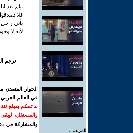
ولم يعد لنا
فلا تصدقوا
بأني راحل ح
لأنه لا وجو
ترجم ال
الحوار المتمدن م
في العالم العربي
ب
والمستقل، ليبقى ص
والمشاركة في دع
المزيد.....