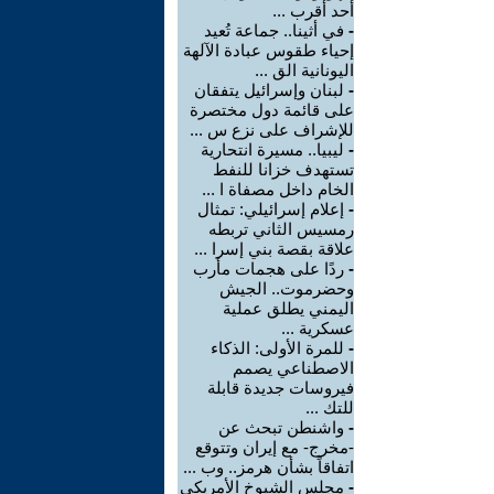
أحد أقرب ...
-
في أثينا.. جماعة تُعيد
إحياء طقوس عبادة الآلهة
اليونانية الق ...
-
لبنان وإسرائيل يتفقان
على قائمة دول مختصرة
للإشراف على نزع س ...
-
ليبيا.. مسيرة انتحارية
تستهدف خزانا للنفط
الخام داخل مصفاة ا ...
-
إعلام إسرائيلي: تمثال
رمسيس الثاني تربطه
علاقة بقصة بني إسرا ...
-
ردًا على هجمات مأرب
وحضرموت.. الجيش
اليمني يطلق عملية
عسكرية ...
-
للمرة الأولى: الذكاء
الاصطناعي يصمم
فيروسات جديدة قابلة
للتك ...
-
واشنطن تبحث عن
-مخرج- مع إيران وتتوقع
اتفاقاً بشأن هرمز.. وب ...
-
مجلس الشيوخ الأمريكي