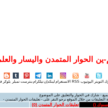
ين الحوار المتمدن واليسار والعلم
وك
التويتر
اليوتيوب
RSS
الانستغرام
لينكدإن
تيلكرام
بنترست
تمبلر
بلوكر
فل
ميع - شارك في الحوار والتعليق على الموضوع
 التعليقات من خلال الموقع نرجو النقر على - تعليقات الحوار المتمدن -
يسبوك (
)
تعليقات الحوار المتمدن (
0
)