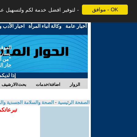
موافق - OK
لتوفير افضل خدمة لكم ولتسهيل عملي
أخبار عامة
-
وكالة أنباء المرأة
-
اخبار الأدب و
الموقع
يسارية
"من أج
حاز ال
إذا لديك
الزوار
اضافة/خدمات
بحث/الارشيف
الصفحة الرئيسية
-
الصحة والسلامة الجسدية وال
تبرعاتكم