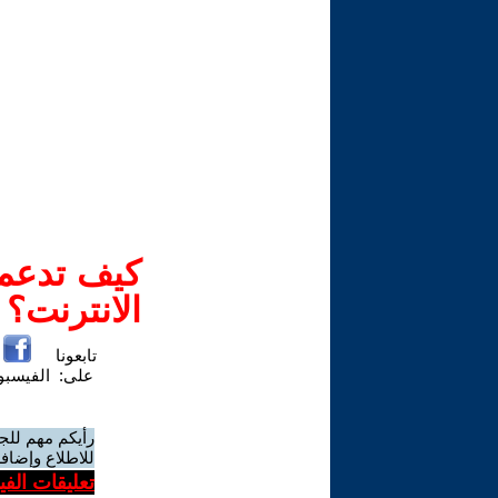
كيف تدعم-
الانترنت؟
تابعونا
على:
الفيسب
رأيكم مهم للج
للاطلاع وإضافة
تعليقات الف