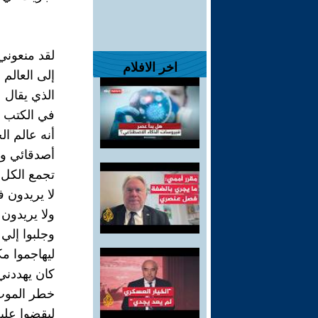
لقد منعوني
اخر الافلام
إلى العالم 
الذي يقال 
في الكتب 
أنه عالم ال
أصدقائي وأ
تجمع الكل
لا يريدون 
ولا يريدون
وجلبوا إلي
ليهاجموا م
كان يهددني
خطر المو
ليقضوا علي