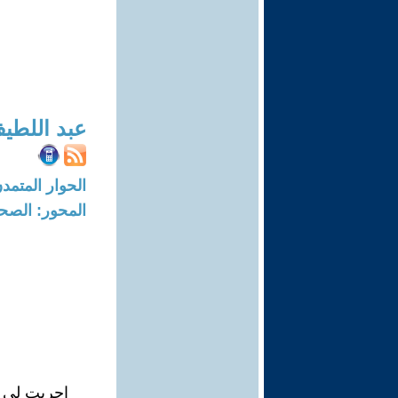
عبد اللطي
الحوار المتمدن-العدد: 7823 - 23
المحور: الصح
اجريت لي ع