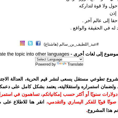
 حول ولا قوة لتداركه
 إذن
قا إلى عالم آخر .
د له في الحقيقة والواقع .
#عبد_اللطيف_بن_سالم (هاشتاغ)
موضوع إلى لغات أخرى -
ate the topic into other languages
Powered by
Translate
شروع تطوعي مستقل يسعى لنشر قيم الحرية، العدالة الاجتم
. ولضمان استمراره واستقلاليته، يعتمد بشكل كامل على دعمك
دعمكم بمبلغ 10 دولارات سنويًا أو أكثر حسب إمكانياتكم، تساهمون في استم
وتًا قويًا للفكر اليساري والتقدمي
،
انقر هنا للاطلاع على 
م هذا المشروع
.