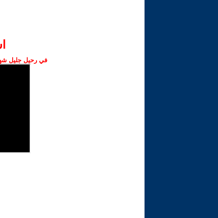
ا‫
في رحيل جليل شهبا