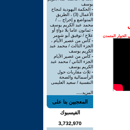
يوسف
-
الحكمة اليهودية لنجاح
الأعمال (3) ، الطريق
المتواضع و إخراج ... /
محمد عبد الكريم يوسف
-
ثمانون عاما بلا دواءٍ أو
علاج / توفيق أبو شومر
الحوار المتمدن
-
كأس من عصير الأيام ،
الجزء الثالث / محمد عبد
الكريم يوسف
-
كأس من عصير الأيام
الجزء الثاني / محمد عبد
الكريم يوسف
-
ثلاث مقاربات حول
الرأسمالية والصحة
النفسية / سعيد العليمى
المزيد.....
المعجبين بنا على
الفيسبوك
3,732,970