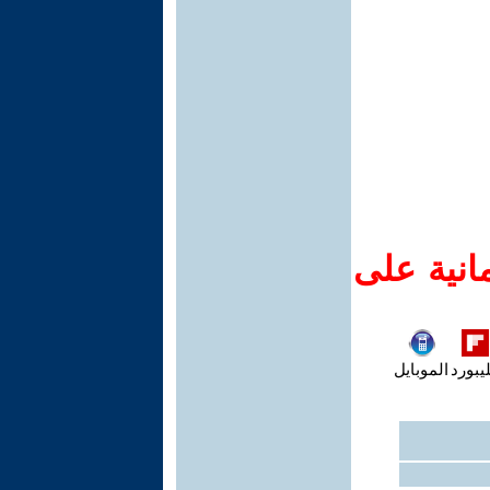
انية على
يبورد
الموبايل