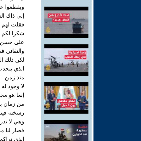
ويقطعوا ع
إلى ذاك الع
فقلت لهم م
شكرا لكم ج
على حسن ا
والتفاني ف
لكن ذلك الع
الذي يتحدث
منذ زمن
لا وجود له 
إنما هو مج
من زمان بع
رسخته فينا 
وهي لا تدر
فصار لنا م
الذي تراكم