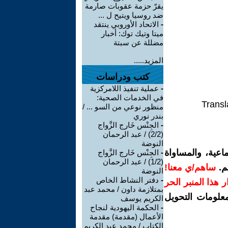
يقرّ حزمة عقوبات صارمة
ضد روسيا ويتيح ل ...
-
الاتحاد الأوروبي ينتقد
ميتا وتيك توك: أخبار
مضللة عن سبتة
المزيد.....
كتب ودراسات
-
عملية تنفيذ اللامركزية
في الخدمات الصحية:
Transl
منظور نوعي من السو ... /
بندر نوري
-
الجِنْس خَارج الزَّواج
(2/2) / عبد الرحمان
النوضة
اعية، والمساواة
-
الجِنْس خَارج الزَّواج
(1/2) / عبد الرحمان
م.
ساهم/ي معنا!
النوضة
-
دفتر النشاط الخاص
رار هذا المنبر الحر
بمتلازمة داون / محمد عبد
معلومات التحويل
الكريم يوسف
-
الحكمة اليهودية لنجاح
الأعمال (مقدمة) مقدمة
الكتاب / محمد عبد الكريم