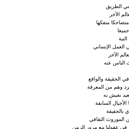
ني الطريق
الم الآخر
تضاحكا متفكها
ميعا
لنية
ي العمل الإنساني
الم الآخر
 الناس عنه
في الحقيقة والواقع
رد وهم من المعرفة
يد نعيش به
الأجيال السابقة
ي بالحقيقة
ن الموروث الثقافي
 في عقولنا مع مرور الزمن