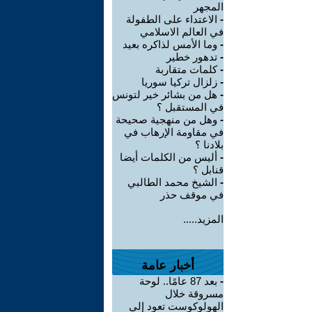
المجهر
-
الاعتداء على الطفولة
في العالم الاسلامي
-
وما الأمس لذاكره بعيد
-
تدهور خطير
-
كلمات متقاربة
-
زلزال تركيا سوريا
-
هل من بشائر خير لتونس
في المستقبل ؟
-
وهل من منهجية صحيحة
في مقاومة الإرهاب في
بلادنا ؟
-
أليس من الكلمات أيضا
قنابل ؟
-
الشيخ محمد الطالبي
في موقف حذر
المزيد.....
أخبار عامة
-
بعد 87 عامًا.. لوحة
مسروقة خلال
الهولوكوست تعود إلى