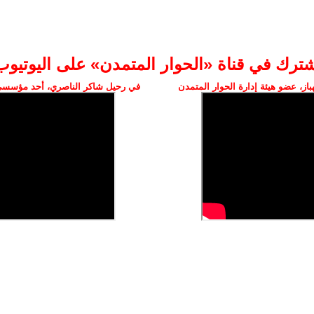
شترك في قناة «الحوار المتمدن» على اليوتيوب
ز، عضو هيئة إدارة الحوار المتمدن
في رحيل شاكر الناصري، أحد مؤسسي 