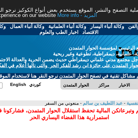
ة التصفح والنشر، الموقع يستخدم بعض أنواع الكوكيز نرجو النق
More info - المزيد
experience on our website
الفن
-
وكالة أنباء اليسار
-
وكالة أنباء العلمانية
-
وكالة أنباء العمال
-
وكا
الاقتصاد
-
اخبار الطب والعلوم
 الرئيسي لمؤسسة الحوار المتمدن
، علمانية، ديمقراطية، تطوعية وغير ربحية
ل مجتمع مدني علماني ديمقراطي حديث يضمن الحرية والعدالة الاجتم
حوار المتمدن على جائزة ابن رشد للفكر الحر والتى نالها أعلام في الفك
م مشاكل تقنية في تصفح الحوار المتمدن نرجو النقر هنا لاستخدام الموقع
كوردي
English
الاخبار
مراكز
الحوار المتمدن
نفسية
-
عبد اللطيف بن سالم
- منعوني من السفر
 وتبرعاتكن المالية تحفظ استقلال الحوار المتمدن، فشاركونا 
استمرارية هذا الفضاء اليساري الحر