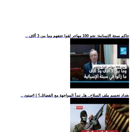
.. حاكم سبتة الإسبانية: نحو 100 مهاجر لقوا حتفهم وما بين 3 آلاف
.. بغداد تحسم ملف السلاح.. هل تبدأ المواجهة مع الفصائل؟ | #ستود