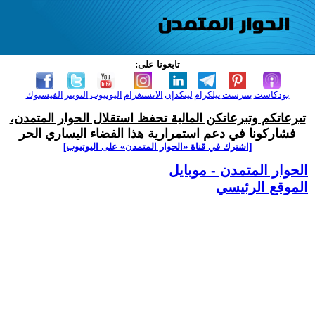
تابعونا على:
بودكاست
بنترست
تيلكرام
لينكدإن
الانستغرام
اليوتيوب
التويتر
الفيسبوك
تبرعاتكم وتبرعاتكن المالية تحفظ استقلال الحوار المتمدن،
فشاركونا في دعم استمرارية هذا الفضاء اليساري الحر
[اشترك في قناة ‫«الحوار المتمدن» على اليوتيوب]
الحوار المتمدن - موبايل
الموقع الرئيسي