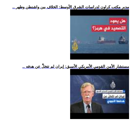
.. مدير مكتب كراون لدراسات الشرق الأوسط: الخلاف بين واشنطن وطهر
.. مستشار الأمن القومي الأمريكي الأسبق: إيران لم تتخلَّ عن هدفه