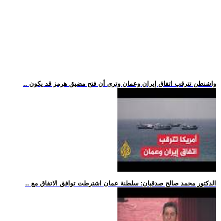
.. واشنطن تترقب اتفاق إيران وعمان وترى أن فتح مضيق هرمز قد يكون
.. الدكتور محمد صالح صدقيان: سلطنة عمان اشترطت توافق الاتفاق مع