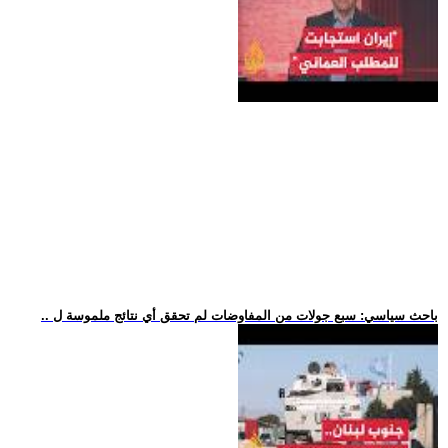
.. باحث سياسي: سبع جولات من المفاوضات لم تحقق أي نتائج ملموسة ل