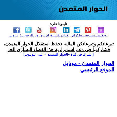
تابعونا على:
بودكاست
بنترست
تيلكرام
لينكدإن
الانستغرام
اليوتيوب
التويتر
الفيسبوك
تبرعاتكم وتبرعاتكن المالية تحفظ استقلال الحوار المتمدن،
فشاركونا في دعم استمرارية هذا الفضاء اليساري الحر
[اشترك في قناة ‫«الحوار المتمدن» على اليوتيوب]
الحوار المتمدن - موبايل
الموقع الرئيسي