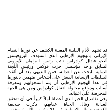
قد تشهد الأيام القليلة المقبلة الكشف عن تورط النظام
الإيراني بالهجوم الإرهابي الذي استهدف البروفيسور
أليخو فيدال كوادراس نائب رئيس البرلمان الأوروبي
السابق وأحد مؤسسي حزب فوكس ورئيس اللجنة
الدولية للبحث عن العدالة، فمن البديهي بعد أن ألقت
السلطات الإسبانية القبض على أشخاص متهمين بالتورط
في هدا الهجوم الإرهابي أن يتم استجوابهم ومعرفة
أسباب ودوافع محاولة اغتيال كوادراس ومن هي الجهة
المحرضة على اغتياله.
وفي تفاصيل الخبر الذي أعطانا أملاً كبيراً في أن تتحقق
العدالة وينال الجناة عقابهم، ذكرت صحيفة
إلكونفيدينسيال الإسبانية في 21 تشرين الثاني/ نوفمبر: