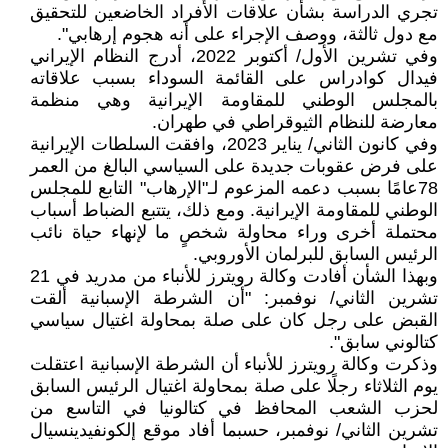
تجري الدراسة بشأن علاقات الأفراد الخاضعين للتحقيق
مع دول ثالثة، ووصف الإجراء على أنه هجوم إرهابي".
وفي تشرين الأول/ أكتوبر 2022، أدرج النظام الإيراني
فيدال كوادراس على القائمة السوداء بسبب علاقاته
بالمجلس الوطني للمقاومة الإيرانية وهي منظمة
معارضة للنظام الثيوقراطي في طهران.
وفي كانون الثاني/ يناير 2023، وافقت السلطات الإيرانية
على فرض عقوبات جديدة على السياسي البالغ من العمر
78عامًا بسبب دعمه المزعوم لـ"الإرهاب" التابع للمجلس
الوطني للمقاومة الإيرانية. ومع ذلك، يتتبع الضباط أسباب
محتملة أخرى وراء محاولة شخصٍ ما لإنهاء حياة نائب
الرئيس السابق للبرلمان الأوروبي.
وبهذا الشأن أفادت وكالة رويترز للأنباء من مدريد في 21
تشرين الثاني/ نوفمبر: "أن الشرطة الإسبانية ألقت
القبض على رجل كان على صلة بمحاولة اغتيال سياسي
كتالوني سابق".
وذكرت وكالة رويترز للأنباء أن الشرطة الإسبانية اعتقلت
يوم الثلاثاء رجلًا على صلة بمحاولة اغتيال الرئيس السابق
لحزب الشعب المحافظ في كتالونيا في التاسع من
تشرين الثاني/ نوفمبر، حسبما أفاد موقع إلكونفيدينسيال