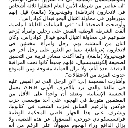
"ان عناصر من شرطة الأمن العام اعتقلوا ثلاثة أشخاص
في لانخارون (غرناطة) وفوينخيرولا (مالقة) قيل إنهم
متورطون في محاولة اغتيال أليخو فيدال كوادراس".
وأوضحت الصحيفة أنه: "في الساعات القليلة الماضية،
ألقت الشرطة الوطنية القبض على رجلين وامرأة يُزعم
ضلوعهم في محاولة اغتيال أليخو فيدال كوادراس، وكان
اثنان من المشتبه بهم، رجل وامرأة، مختبئين في
لانخارون (غرناطة)، بينما تم العثور على رجل آخر في
فوينخيرولا (مالقة)، وكما أكدت مصادر قريبة من التحقيق
لصحيفة إلكونفيدينسيال، فإنهم جميعاً كانوا تحت المراقبة
الدقيقة لعدة أيام، ولا تزال العملية مفتوحة ومن المتوقع
حدوث المزيد من الاعتقالات".
وأشارت الصحيفة إلى: "ان الرجل الذي تم القبض عليه
في مالقة والذي يرد بالأحرف الأولى A.R.B يحمل
الجنسية الإسبانية، ويعتقد أن واحداً على الأقل من
المعتقلين متورط في الهجوم على أحد مؤسسي حزب
فوكس والزعيم السابق لحزب الشعب في كتالونيا،
ويشرف على هذا الجهاز قاضي المحكمة الوطنية
فرانسيسكو دي خورخي، المسؤول عن هذه القضية، ولا
يزال الدافع وراء الهجوم مجهولًا، على الرغم من أنه