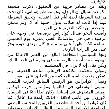
الإخباري.
ونقلًا عن مصادر قريبة من التحقيق، ذكرت صحيفة
إلكونفيدينسيال أن الرجل، وهو مواطن إسباني، كان تحت
مراقبة الشرطة لعدة أيام قبل اعتقاله، وتحقق الشرطة
فيما إذا كانت له صلات بدول أجنبية أم لا، ولم تتمكن
الشرطة من تأكيد التقرير على الفور.
وأصيب أليخو فيدال كوادراس برصاصة في وجهه على
الرصيف في حي سالامانكا الغني بمدريد يوم الخميس
الساعة 1:30 ظهراً على يد مسلح كان يرتدي خوذة وفرّ
على متن الدراجة النارية.
ونجا السياسي المحافظ البالغ من العمر 78عامًا من
الهجوم حيث أصيب بالرصاصة في وجهه في ناحية الفك،
ولكن يقال إنه لا يزال في المستشفى.
وتتولى محكمة مكافحة الإرهاب متابعة القضية، ولم
يتمكن متحدث باسم المحكمة من التعليق على الفور.
وفيدال كوادراس هو الرئيس السابق لحزب الشعب
اليميني الوسطي في كتالونيا ومؤسس حزب فوكس
اليميني المتطرف في إسبانيا. وكان أيضًا نائبًا في البرلمان
الأوروبي بين عامي 1999 - 2014 (لمدة 15 عامًا)، كما
كان كوادراس أحد المتعاطفين القريبين للمجلس الوطني
للمقاومة الإيرانية الذي حمل النظام الإيراني مسؤولية