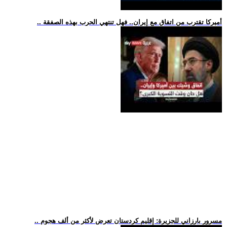
.. أميركا تقترب من اتفاق مع إيران.. فهل تنتهي الحرب بهذه الصفقة
.. مسرور بارزاني للجزيرة: إقليم كردستان تعرض لأكثر من ألف هجوم