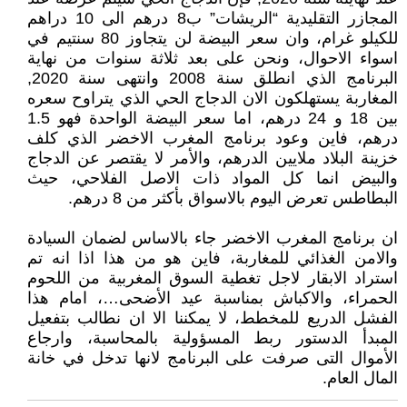
المجازر التقليدية “الريشات” ب8 درهم الى 10 دراهم
للكيلو غرام، وان سعر البيضة لن يتجاوز 80 سنتيم في
اسواء الاحوال، ونحن على بعد ثلاثة سنوات من نهاية
البرنامج الذي انطلق سنة 2008 وانتهى سنة 2020,
المغاربة يستهلكون الان الدجاج الحي الذي يتراوح سعره
بين 18 و 24 درهم، اما سعر البيضة الواحدة فهو 1.5
درهم، فاين وعود برنامج المغرب الاخضر الذي كلف
خزينة البلاد ملايين الدرهم، والأمر لا يقتصر عن الدجاج
والبيض انما كل المواد ذات الاصل الفلاحي، حيث
البطاطس تعرض اليوم بالاسواق بأكثر من 8 درهم.
ان برنامج المغرب الاخضر جاء بالاساس لضمان السيادة
والامن الغذائي للمغاربة، فاين هو من هذا اذا انه تم
استراد الابقار لاجل تغطية السوق المغربية من اللحوم
الحمراء، والاكباش بمناسبة عيد الأضحى…، امام هذا
الفشل الدريع للمخطط، لا يمكننا الا ان نطالب بتفعيل
المبدأ الدستور ربط المسؤولية بالمحاسبة، وارجاع
الأموال التى صرفت على البرنامج لانها تدخل في خانة
المال العام.