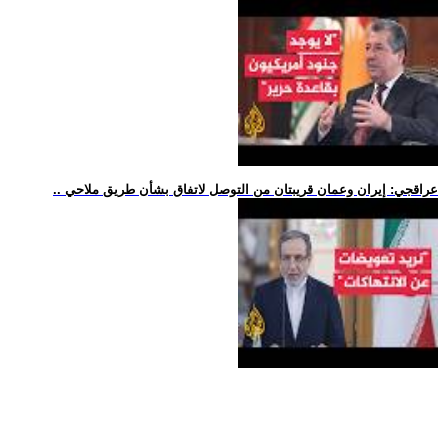
.. عراقجي: إيران وعمان قريبتان من التوصل لاتفاق بشأن طريق ملاحي