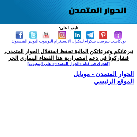
تابعونا على:
بودكاست
بنترست
تيلكرام
لينكدإن
الانستغرام
اليوتيوب
التويتر
الفيسبوك
تبرعاتكم وتبرعاتكن المالية تحفظ استقلال الحوار المتمدن،
فشاركونا في دعم استمرارية هذا الفضاء اليساري الحر
[اشترك في قناة ‫«الحوار المتمدن» على اليوتيوب]
الحوار المتمدن - موبايل
الموقع الرئيسي