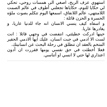
استهوي عزف الريح، اصغي الى همسات روحي، تحكي
لي حكايا للنوم، حكاياها تجعلني أطوف في عالم الصمت
اللامنتهي، عالم اللانفاق، اسمعها اليوم تتكلم بصوت ملؤه
الحسرة و الحزن قائلة :
و اسفاه كيف ينسي الانسان انه جاء للدنيا عاريا، و
يغادرها عاريا.
حينها ادركت خطيئتي، انتفضت في وجهي قائلا : انت
لست الا ادمي في جبت انسان، عليك ايها الادمي الحقير
المتخم بالعقد ان تنطلق في رحلة البحث عن انسانيتك.
فعلا أخطئت في حق نفسي يومها فقررت ان أدون
اعتذاري لها حتي لا انسي او أتناسي.