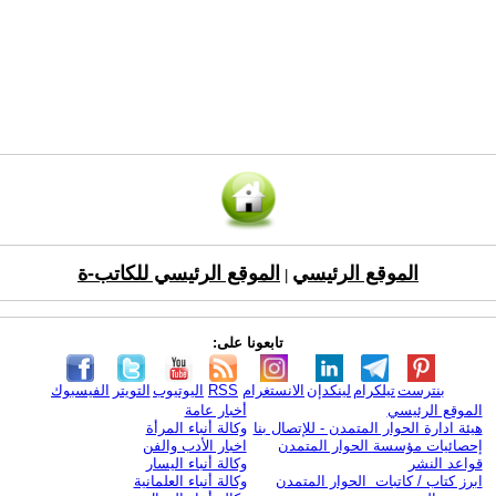
الموقع الرئيسي
الموقع الرئيسي للكاتب-ة
|
تابعونا على:
بنترست
تيلكرام
لينكدإن
الانستغرام
RSS
اليوتيوب
التويتر
الفيسبوك
الموقع الرئيسي
أخبار عامة
هيئة ادارة الحوار المتمدن - للإتصال بنا
وكالة أنباء المرأة
إحصائيات مؤسسة الحوار المتمدن
اخبار الأدب والفن
قواعد النشر
وكالة أنباء اليسار
ابرز كتاب / كاتبات الحوار المتمدن
وكالة أنباء العلمانية