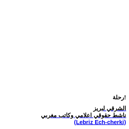
رحلة!
الشرقي لبريز
ناشط حقوقي اعلامي وكاتب مغربي
(Lebriz Ech-cherki)