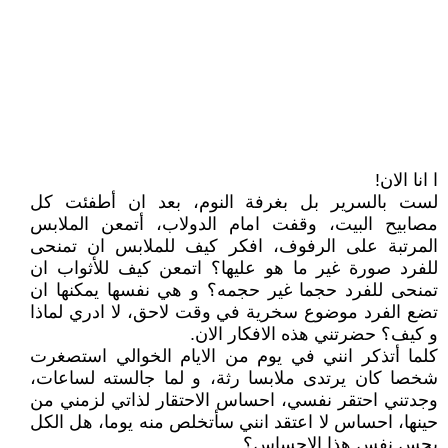
ا انا الان!
لست بالسرير بل بغرفة النوم، بعد ان أطفئت كل
مصابيح البيت، وقفت امام الدولاب، أتمعن الملابس
المرتبة على الرفوف، افكر كيف للملابس ان تمنحى
للفرد صورة غير ما هو عليها؟ اتمعن كيف للأثواب ان
تمنحى للفرد حجما غير حجمه؟ و هي نفسها يمكنها ان
تضع الفرد موضوع سخرية في وقت لاحق، لا ادري لماذا
و كيف؟ حضرتني هذه الافكار الان.
كلما أتذكر انني في يوم من الايام الخوالي استصغرت
شخصا كان يرتدى ملابسا رثة، و لما جالسته لساعات،
وجدتني احتقر نفسي، احساس الاحتقار لذاتي لزمني من
حينها، احساس لا اعتقد انني سأتخلص منه يوما، هل الكل
يحس نفس هذا الاحساس؟