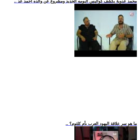
.. محمد عدوية يكشف كواليس ألبومه الجديد ومشروع عن والده أحمد عد
.. ما هو سر علاقة اليهود العرب بأم كلثوم؟