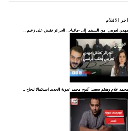
اخر الافلام
.. مهدي لعريبي: من السينما إلى -مافيا-... الجزائر تقبض على زعيم
.. محمد علام وهيثم سعيد: ألبوم محمد عدوية الجديد استكمالا لنجاح