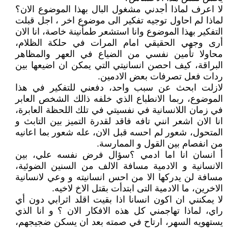
لا اعرف لماذا أجدني مشغول البال بهذا الموضوع الان؟
لماذا لم احاول توجيه تفكير الى موضوع اخر ، اجل قبلت
التفكير بهذا الموضوع وانا استشعر طمأنينة خاصة، انا الان
أرى وجهي الحقيقي امام المرات في حلكة الظلام،
محاولا تأمين نفسي من الضياع في العهر والمظاهر
البراقة، كيف احصن انسانيتي التي يمكن ان اضيعها بين
ردات فعل تصرفات بعض الادمين.
لازلت ابحث عن سبب واحد، دفعني للتفكير في هذا
الموضوع، ربما الانطباع الذي خلفه ذالك الشخص العابر
في زمان اللانسانية في نفسيتي في تلك اللحظة العابرة،
انا الان اشعر انني تافه فاقد لقدرة التميز بين التابث و
المتحول، شعور لم احسه قبل الان، عله شعور بما اعانيه
من انفصام بين القول و الممارسة.
أ انسان انا اما ادمي ؟سؤال فرض نفسه علي، بين
الانسانية و الادمية مسافة الالف من السنين الضوئية،
مسافة لن يدركها الا من احس انسانيته و وعي لانسانية
الاخرين، ما الادمية التى ابتدأت بقتل الاخ لاخيه.
لا يمكنني ان اكون انسانا اذا بقيت اقلد اثرابي دون أي
راي، لماذا تهاجمني كل هذه الافكار الان ؟ و انا الذي
يستهويه السهر، ارتاح في صمته بعد ان يسكن ضجيجهم،