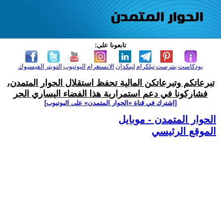
تابعونا على:
بودكاست
بنترست
تيلكرام
لينكدإن
الانستغرام
اليوتيوب
التويتر
الفيسبوك
تبرعاتكم وتبرعاتكن المالية تحفظ استقلال الحوار المتمدن،
فشاركونا في دعم استمرارية هذا الفضاء اليساري الحر
[اشترك في قناة ‫«الحوار المتمدن» على اليوتيوب]
الحوار المتمدن - موبايل
الموقع الرئيسي