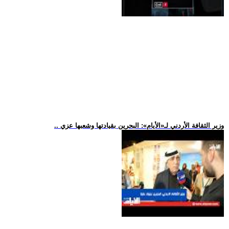
.. وزير الثقافة الأردني لـ«الأيام»: البحرين بقيادتها وشعبها عزي