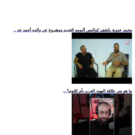
.. محمد عدوية يكشف كواليس ألبومه الجديد ومشروع عن والده أحمد عد
.. ما هو سر علاقة اليهود العرب بأم كلثوم؟