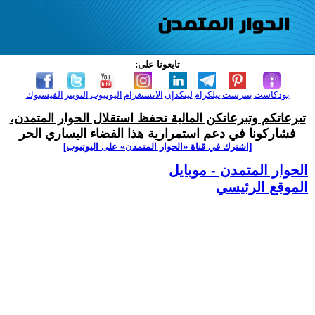
تابعونا على:
بودكاست
بنترست
تيلكرام
لينكدإن
الانستغرام
اليوتيوب
التويتر
الفيسبوك
تبرعاتكم وتبرعاتكن المالية تحفظ استقلال الحوار المتمدن،
فشاركونا في دعم استمرارية هذا الفضاء اليساري الحر
[اشترك في قناة ‫«الحوار المتمدن» على اليوتيوب]
الحوار المتمدن - موبايل
الموقع الرئيسي