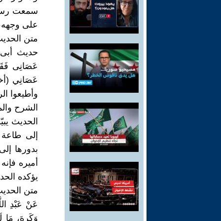
سمعت رسول 
على وجهه، 
متن الحديث (
حديث أبى هُرَي
عَصَانِى فَقَد
وأطيعوا ال
الشرح والمنا
الحديث يبي
إلى طاعة 
بدورها إلى
أميره فإنه 
يؤكده الحد
متن الحديث (
عَنْ ‏عَبْدِ الل
وَكَرِهَ، مَا ل