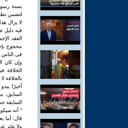
بسنة رسول 
لتضمن تطبي
لا يزال هذا
فيه دليل ظ
العقد الإ
محجوج بإجم
فى الناس ا
وإن كان ال
الخلافة ف
بالخلافة لا 
أخيرًا يبد
السابق، مم
السابقة حس
" أنه سيكو
قال: أما ب
ولا تؤثر ع