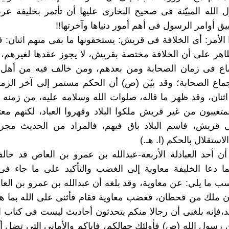
الله المبيّنة فى صحيح البخارى عليها أن تأتمر بخليفة ع
ق أوامر الرسول فى أهم أمور دنياها وآخرتها!!
 الأمر: أى الخلافة فى قريش: يستحقونها ما بقى منهم اثنان: ق
اهر على أن الخلافة مختصة بقريش، لا يجوز عقدها لغيرهم،
جماع فى زمان الصحابة ومن بعدهم، ومن خالف فيه من أهل ا
اع الصحابة؛ وقد بيّن (ص) أن الحكم مستمر إلى آخر الزما
ثنان، وقد ظهر ما قاله، صلوات الله وسلامه عليه، من زمنه و
متغيبون من غير قريش ملكوا البلاد وقهروا العباد، لكنهم مع
ى قريش، فاسم البلاد باق فيهم، فالمراد من الحديث مجرد
الاستقلال بالحكم (ا. هـ.)
و أن أحد العبادلة الأربعة-عبدالله بن عمرو بن العاص قد خا
ا دعا الخليفة معاوية إلى الغضب والتأكيد على ما جاء فى
ب ما يلي: عن معاوية، وقد بلغه أن عبدالله بن عمرو بن ال
ن ملك من قحطان، فغضب معاوية فقام فأثنى على الله بما هو
عد،فإنه بلغنى أن رجالا منكم يتحدثون أحاديث ليست فى كتاب ال
ن رسول الله (ص) فأولئك جهالكم، فإياكم والأمانى التى تضل أه