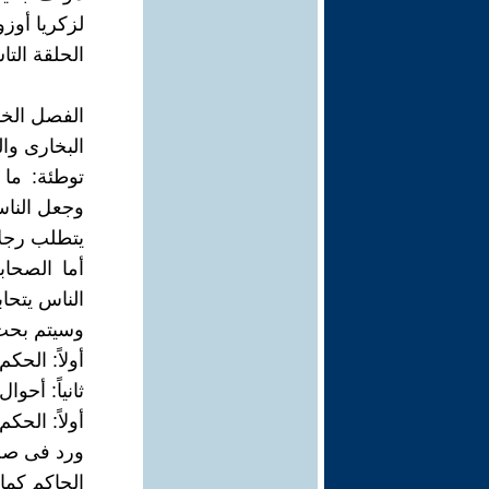
لزكريا أوز
الحلقة التا
الفصل الخ
البخارى وا
توطئة: ما
وجعل الناس 
يتطلب رجلاً
أما الصحا
الناس يتحاب
وسيتم بحث 
أولاً: الحك
ثانياً: أحو
أولاً: الحك
ورد فى صح
الحاكم كما 