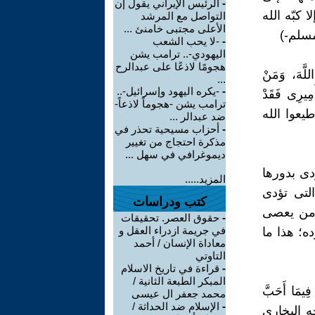
-
الرئيس الإيراني يقول إن
كبّه الله
التواصل مع المرشد
الأعلى مجتبى خامنئ ...
مسلم-)
-
-لا يحب الشعب
اليهودي-.. ترامب يشن
هجومًا لاذعًا على عبدالرح
لَّهَ، وَمَنْ
...
-
-يكره اليهود وإسرائيل-..
ِيرِى فَقَدْ
ترامب يشن -هجوماً لاذعاً-
 الله تعالى-{أطيعوا الله
ضد عبدالر ...
-
أحزاب مسيحية تحذر في
مذكرة احتجاج من تغيير
ديموغرافي في سهل ...
دى بدورها
المزيد.....
لتى تؤدى
كتب ودراسات
 ومن يعصى
-
حقوق العصر. تحقيقات
في جريمة ازدراء العقل و
ده؛ هذا ما
معاداة الإنسان / أحمد
التاوتي
-
قراءة في تاريخ الاسلام
المبكر الطبعة الثانية /
فِيمَا أَحَبَّ
محمد جعفر ال عيسى
-
الإسلام ضد الحداثة /
أخرجه البخارى