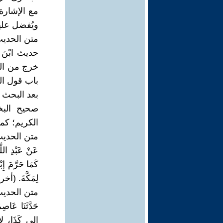
مع الإشارة 
ويُفضل علي
متن الحديث (
حديث ابْنَ عَبّ
باب قول ال
بعد البحث 
صحيح البخا
الكريم؛ كما
متن الحديث (
عَنْ ‏‏عَبْدِ اللّ
‏كَمَا حَرَّمَ ‏‏
لِمَكَّةَ. (أخرجه البخارى فى:
متن الحديث (
حَدَّثَنَا ‏‏عَاص
إلى كَذَا، لا يُ