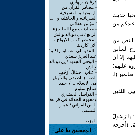
فرغان أزيهاري
-
مصادر القرآن من
اليهودية و المسيحية
حها حديث
السريانية و الجاهلية و أ ...
 عندكم من
/ مؤمن عقلاني
-
محادثات مع الله الجزء
الرابع / نيل دونالد والش
-
مختصر كتاب الأرواح /
و النص من
آلان كاردك
رح السابق
-
الفقيه لي نتسناو براكتو /
عبد العزيز سعدي
هم إلا أن
-
الوحي الجديد / يل دونالد
وه عليهم؛
والش
-
كتاب : حَمَّالُ أَوْجُهٍ..
ظالمين(ا.
الصراع الطبقي والتأويل
في الإسلام ... / احمد
صالح سلوم
ين اللذين
-
التواصل الحضاري
ومفهوم الحداثة في قراءة
النص القراني / عمار
التميمي
ا: يَا رَسُولَ
المزيد.....
لَكُمْ. (أخرجه
المعجبين بنا على