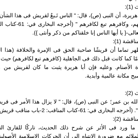
1):
ريرة، أن النبى (ص)، قال: " الناس تَـبعٌ لقريش فى هذا الشأ
الى-{ يا أيها الناس إنا خلقناكم من ذكر وأنثى }).
قشة (1):
ر تماما أن قريشًا صاحبة الحق فى الإمرة والخلافة (هذا 
امًا كما كانت قبل ذلك فى الجاهلية (كافرهم تبع لكافرهم) حيث
ة الأصنام. وعليه فإن أبا هريرة يثبت ما كان لقريش من م
بح مكانة عالمية وأبدية.
2):
له بن عمر؛ عن النبى (ص)، قال: " لا يزال هذا الأمر فى قر
لبخارى في: 61-كتاب المناقب: 2-باب مناقب قريش).
قشة (2):
 ما ورد فى الأثر عن شرح ذلك الحديث، تاركًا للقارئ ال
لملائم مع ضرورة الانتباه إلى أن الحركات الإسلامية الأصولية