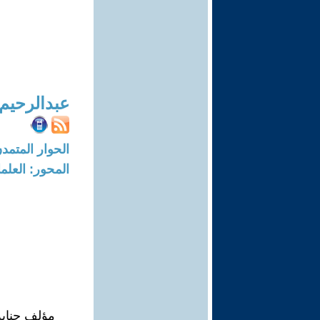
عبدالرحيم
الحوار المتمدن-العدد: 7775 - 23
المحور: العلما
مؤلف جناية