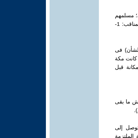
ن؛ مسلمهم
تبع لمسلمهم، وكافرهم تبع لكافرهم " (أخرجه البخارى في: 61-كتاب المناقب: 1-
الشأن) فى
 كانت مكة
كانة قبل
يش ما بقى
توصل إلى
 الملتزمة