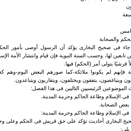
ون
سعة
امس
لحكم والصحابة
 جاء فى صحيح البخارى يؤكد أن الرسول أوصى بأمور الح
تابعين لها، وحسب السنة النبوية فإن قيام وانتشار الأمة الإسل
 قرشيًا يتولى أمر (الحكم) فيها.
بة فإنهم لم يكونوا ملائكة-كما صورهم البعض اليوم-وهم ك
ون ويتباغضون، يتفقون ويختلفون، ويتقاربون ويتباعدون.
الموضوعين الرئيسيين التاليين فى هذا الفصل:
م فى الإسلام وطاعة الحاكم وحرمة المدينة.
ال بعض الصحابة.
م فى الإسلام وطاعة الحاكم وحرمة المدينة:
يح البخارى أحاديث تؤكد على حق قريش فى الحكم وعلى و
يلي: