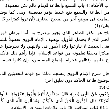
ء من الطاعة والسمع يقع عندما يؤمر بمعصية، وهى كما يوض
لصامت فى موضع آخر من صحيح البخارى (أن تروا كفرًا بواحًا
) (1).
واح هو الكفر الظاهر الذى يُجهر ويصرح به، أما البرهان فه
لخبر الذى لا يحتمل التأويل. ويضيف الإمام النووى تفصيلاً للش
ى الحديث لا تنازعوا ولاة الأمور فى ولايتهم، ولا تعترضوا علي
نكرًا محققًا تعلمونه من قواعد الإسلام، فإذا رأيتم ذلك فأنكر
ج عليهم وقتالهم فحرام بإجماع المسلمين، وإن كانوا فسقة 
إن شرح الإمام النووى ينسجم تمامًا مع فهمه للحديثين التالي
موضوع طاعة الحاكم دون تعليق آخر:
5):
ُودٍ، ‏عَنْ النَّبِى (ص)، قَالَ: ‏سَتَكُونُ ‏أَثَرَةٌ ‏‏وَأُمُورٌ تُنْكِرُونَهَا. قَالُو
َأْمُرُنَا؟ قَالَ: تُؤَدُّونَ الْحَقَّ الَّذِى عَلَيْكُمْ، وَتَسْأَلُونَ اللَّهَ الَّذِى 
ى الإسلام).