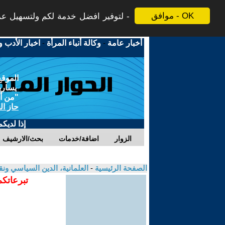
موافق - OK
لتوفير افضل خدمة لكم ولتسهيل عملي
أخبار عامة
-
وكالة أنباء المرأة
-
اخبار الأدب و
الموقع
يسارية
"من أج
حاز ال
إذا لديك
الزوار
اضافة/خدمات
بحث/الارشيف
الصفحة الرئيسية
-
العلمانية، الدين السياسي ونق
تبرعاتكم