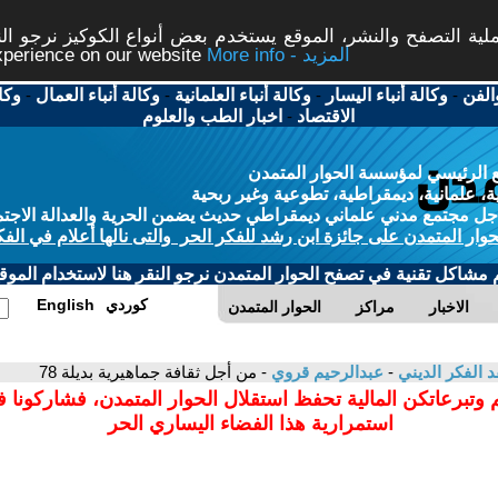
ة التصفح والنشر، الموقع يستخدم بعض أنواع الكوكيز نرجو النق
More info - المزيد
experience on our website
الفن
-
وكالة أنباء اليسار
-
وكالة أنباء العلمانية
-
وكالة أنباء العمال
-
وكا
الاقتصاد
-
اخبار الطب والعلوم
 الرئيسي لمؤسسة الحوار المتمدن
، علمانية، ديمقراطية، تطوعية وغير ربحية
ل مجتمع مدني علماني ديمقراطي حديث يضمن الحرية والعدالة الاجتم
حوار المتمدن على جائزة ابن رشد للفكر الحر والتى نالها أعلام في الفك
م مشاكل تقنية في تصفح الحوار المتمدن نرجو النقر هنا لاستخدام الموقع
كوردي
English
الاخبار
مراكز
الحوار المتمدن
د الفكر الديني
-
عبدالرحيم قروي
- من أجل ثقافة جماهيرية بديلة 78
 وتبرعاتكن المالية تحفظ استقلال الحوار المتمدن، فشاركونا 
استمرارية هذا الفضاء اليساري الحر