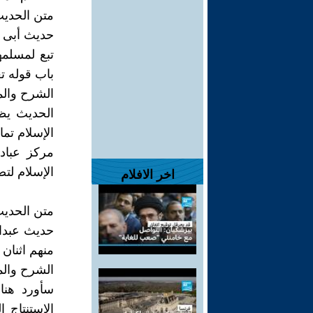
متن الحديث (
حديث أبى ه
باب قوله تع
الشرح والمنا
الحديث يظه
الإسلام تم
مركز عباد
الإسلام لتص
اخر الافلام
متن الحديث (
حديث عبدال
منهم اثنان ". (أخرجه ا
الشرح والمنا
سأورد هنا
الاستنتاج ا