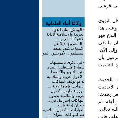
ربى قرشى
ال النووى
وكالة أنباء العلمانية
 وعلى هذا
-
الهباش: بيان الدول
العربية والإسلامية لإدانة
لبدع فهو
الانتهاكات الإس ...
ن ما بقى
-
المشروع بديلا عن
الانتماء.. كيف يصعد
إلى الآن،
المسلمون الأمريكيون لمو
ترفون بأن
...
-
في ذكرى تأسيسها..
 التسمية
سفارة فلسطين: المدى
منبر للتنوير والكلمة ا ...
-
8 دول عربية وإسلامية
لف الحديث
تدعو لوقف انتهاكات
إسرائيل وإقامة دولة ...
 الأحاديث
-
وزراء خارجية 8 دول
عاص يحدث:
عربية وإسلامية يدينون
انتهاكات إسرائيل في ...
 أهله، ثم
-
-بيان إدانة بأشد
له تعالى،
العبارات- لـ8 دول إسلامية
ضد انتهاكات إسرائ ...
لها، فإنى