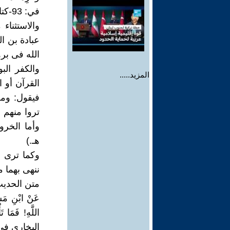
في: 93-كتاب الأحكام: 4-باب السمع والطاعة للإمام مالم تكن معصية).
والاستثنا
عبادة بن ا
الله فى برهان
والكفر الب
المزيد.....
القرآن أو ا
فيقول: ومعن
تروا منهم م
وأما الخرو
هـ.)
وكما ترى ف
ننهى بهما 
متن الحديث (
عَنْ ابْنِ مَسْع
اللَّهِ! فَمَا ت
البخارى في: 61-كتاب المناقب: 25-باب علامات النبوة ف