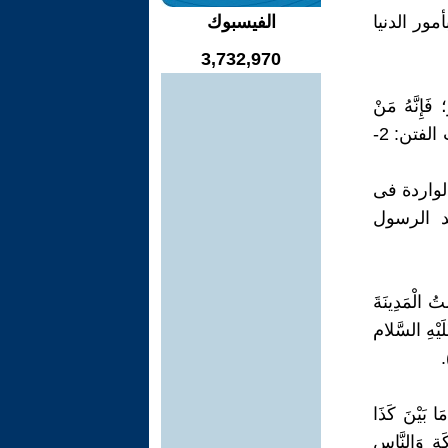
ور الدنيا
الفيسبوك
3,732,970
فَإِنَّهُ مَنْ
خرج من السلطان شِبْرًا، مَاتَ مِيتَةً جَاهِلِيَّةً. (أخرجه البخارى في: 92-كتاب الفتن: 2-
لواردة فى
د الرسول
تُ ‏الْمَدِينَةَ
َلَيْهِ السَّلام
َا بَيْنَ كَذَا
َةِ وَالنَّاسِ