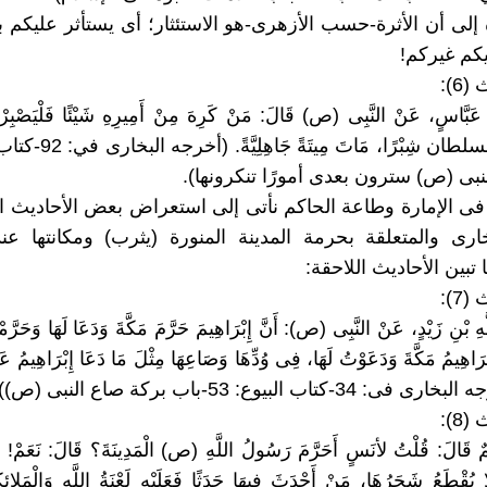
إلى أن الأثرة-حسب الأزهرى-هو الاستئثار؛ أى يستأثر عليكم بأم
كم غيركم!
6):
َاسٍ، ‏عَنْ النَّبِى ‏(ص) ‏قَالَ: ‏مَنْ كَرِهَ مِنْ أَمِيرِهِ شَيْئًا فَلْيَصْبِرْ؛ 
نبى (ص) سترون بعدى أمورًا تنكرونها).
فى الإمارة وطاعة الحاكم نأتى إلى استعراض بعض الأحاديث ا
رى والمتعلقة بحرمة المدينة المنورة (يثرب) ومكانتها عن
 تبين الأحاديث اللاحقة:
7):
َهِ بْنِ زَيْدٍ، ‏عَنْ النَّبِى ‏(ص): ‏‏أَنَّ إِبْرَاهِيمَ حَرَّمَ ‏‏مَكَّةَ وَدَعَا لَهَا وَحَرَّمْ
إِبْرَاهِيمُ مَكَّةَ وَدَعَوْتُ لَهَا، فِى وُدِّهَا وَصَاعِهَا مِثْلَ مَا دَعَا إِبْرَاهِيمُ ‏‏ع
 34-كتاب البيوع: 53-باب بركة صاع النبى (ص)).
8):
ِمٌ ‏‏قَالَ: قُلْتُ ‏‏لأنَسٍ أَحَرَّمَ رَسُولُ اللَّهِ ‏‏(ص) ‏‏الْمَدِينَةَ؟ قَالَ: نَعَمْ! م
قْطَعُ شَجَرُهَا، مَنْ أَحْدَثَ فِيهَا حَدَثًا فَعَلَيْهِ لَعْنَةُ اللَّهِ وَالْمَلائِك