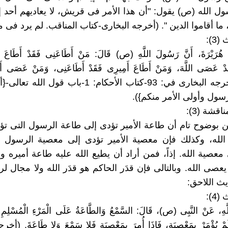
الله (ص) يقول: "أن هذا الأمر فى قريش، لا يعاديهم أحد إلا 
ما أقاموا الدين ". (أخرجه البخارى-كتاب المناقب. لم يرد فى 
3):
ْرَةَ، ‏أَنَّ رَسُولَ اللَّهِ ‏‏(ص) ‏‏قَالَ: مَنْ أَطَاعَنِى فَقَدْ أَطَاعَ ال
ْ عَصَى اللَّهَ، وَمَنْ أَطَاعَ أَمِيرِى فَقَدْ أَطَاعَنِى، وَمَنْ عَصَى أَم
عَصَانِي (أخرجه البخارى في: 93-كتاب الأحكام: 1-باب قول
رسول وأولى الأمر منكم}).
قشة (3):
ّن بوضوح تام أن طاعة الأمير تؤدى إلى طاعة الرسول التى تؤ
الله، وكذلك فإن معصية الأمير تؤدى إلى معصية الرسول ا
 معصية الله. إذاً، فمن أراد أن يطيع الله عليه طاعة أميره
يعصى الله. وبالتالى فإن قدَر الحاكم هو قدَر الله ولا مجال لر
يث اللاحق:
4):
َّهِ، عَنْ النَّبِى ‏‏(ص)، ‏‏قَالَ: السَّمْعُ وَالطَّاعَةُ عَلَى الْمَرْءِ الْمُسْلِمِ 
َمْ يُؤْمَرْ بِمَعْصِيَةٍ، فَإِذَا أُمِرَ بِمَعْصِيَةٍ فَلا سَمْعَ وَلا طَاعَةَ. (