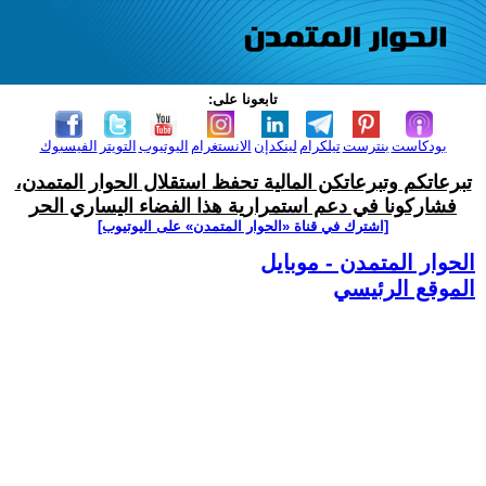
تابعونا على:
بودكاست
بنترست
تيلكرام
لينكدإن
الانستغرام
اليوتيوب
التويتر
الفيسبوك
تبرعاتكم وتبرعاتكن المالية تحفظ استقلال الحوار المتمدن،
فشاركونا في دعم استمرارية هذا الفضاء اليساري الحر
[اشترك في قناة ‫«الحوار المتمدن» على اليوتيوب]
الحوار المتمدن - موبايل
الموقع الرئيسي