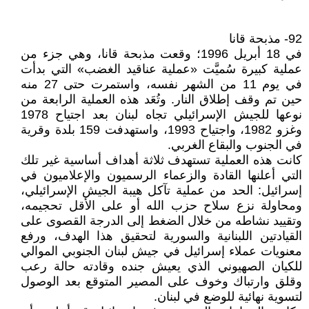
92- مذبحة قانا
في 18 أبريل 1996؛ وقعت مذبحة قانا، وهي جزء من
عملية كبيرة سُميَّت «عملية عناقيد الغضب» التي بدأت
في يوم 11 من الشهر نفسه، واستمرت حتى 27 منه
حين تم وقف إطلاق النار. وتُعَد هذه العملية الرابعة من
نوعها للجيش الإسرائيلي تجاه لبنان بعد اجتياح 1978
وغزو 1982، واجتياح 1993، واستهدفت 159 بلدة وقرية
في الجنوب والبقاع الغربي.
كانت هذه العملية تستهدف ثلاثة أهداف أساسية غير تلك
التي أعلنها القادة والزعماء الرسميون والإعلاميون في
إسرائيل: الحد من عملية تآكل هيبة الجيش الإسرائيلي،
ومحاولة نزع سلاح حزب الله أو على الأقل تحجيمه،
وتقييد نشاطه من خلال الضغط إلى الدرجة القصوى على
القيادتين اللبنانية والسورية لتحقيق هذا الهدف، ورفع
معنويات عملاء إسرائيل في جيش لبنان الجنوبي الموالي
للكيان الصهيوني الذي يعيش جنده وقادته حالة رعب
وقلق وارتباك وخوف على المصير المتوقع بعد الوصول
لتسوية نهائية للوضع في لبنان.