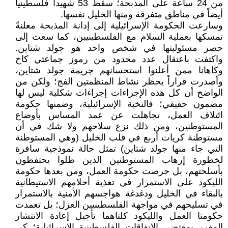
من 24 ساعة على المذبحة؛ سقط 53 شهيداً فلسطينياً
أيضاً في مناطق متفرقة ومنها الخليل نفسها.
وسارعت الحكومة الإسرائيلية إلى إدانة المذبحة معلنةً
تمسكها بعملية السلام مع الفلسطينيين، كما سعت إلى
حصر مسئوليتها في شخص واحد هو جولد شتاين.
واكتفت باعتقال عدد محدود من رموز جماعتي كاخ
وكاهانا ممن أعلنوا استحسانهم جريمة جولد شتاين،
وأصدرت قراراً بحظر نشاط المنظمتين الفج؛ ولكن من
الواضح أن كل هذه الإجراءات إجراءات شكلية ليس لها
مضمون حقيقي؛ فالنخبة الإسرائيلية، وضمنها حكومة
ائتلاف العمل، تجاهلت عن عمد المساس بأوضاع
المستوطنين، ومن ذلك نزع سلاحهم ولا شك في أن
مستوطنة كريات أربع في قلب الخليل (وهي المستوطنة
التي جاء منها جولد شتاين) تمثل حالة نموذجية سافرة
لخطورة إرهاب المستوطنين الذين ظلوا يحتفظون
بأسلحتهم، بل حرصت حكومة العمل، ومن بعدها حكومة
الليكود على الاستمرار في تغذية أحلامهم الاستيطانية
بالبقاء في الخليل ودغدغة هواجسهم الأمنية بالاستمرار
في تسليحهم في مواجهة الفلسطينيين العزل؛ بل تعمدت
حكومتا العمل والليكود كلتاهما تأجيل إعادة الانتشار
المقرر بمقتضى الاتفاقات الفلسطينية الإسرائيلية؛ كي