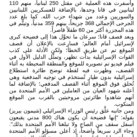
وأسفرت هذه العملية عن مقتل 250 لبنانياً، منهم 110
لبنانيين في قانا وحدها، بالإضافة للعسكريين اللبنانيين
والسوريين وعدد من شهداء حزب الله. كما بلغ عدد
الجرحى الإجمالي 368 جريحاً، بينهم 359 مدنياً، وتيتَّم في
هذه المجزرة أكثر من 60 طفلاً قاصراً.
وبعد قصف قانا؛ سرعان ما تحوَّل هذا إلى فضيحة كبرى
لإسرائيل أمام العالم؛ فسارعت بالإعلان أن قصف
الموقع تم عن طريق الخطأ؛ ولكن الأدلة على كذب
القوات الإسرائيلية بدأت تظهر، وتمثَّل الدليل الأول في
فيلم فيديو تم تصويره للموقع والمنطقة المحيطة به أثناء
القصف، وظهرت فيه لقطة توضح طائرة استطلاع
إسرائيلية بدون طيار تُستخدَم في توجيه المدفعية وهي
تُحلق فوق الموقع أثناء القصف المدفعي؛ بالإضافة لما
أعلنه شهود العيان من العاملين في الأمم المتحدة من
أنهم شاهدوا طائرتين مروحيتين بالقرب من الموقع
المنكوب.
ومن جانبه علَّق رئيس الوزراء الإسرائيلي (شيمون بيريز)
بقوله: "إنها فضيحة أن يكون هناك 800 مدني يقبعون
أسفل سقف من الصاج ولا تبلغنا الأمم المتحدة بذلك".
وجاء الرد سريعاً واضحاً، إذ أعلن مسؤلو الأمم المتحدة