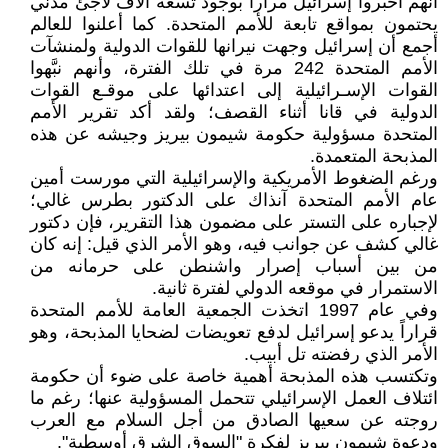
أنهم أخبروا إسرائيل مراراً بوجود تسعة آلاف لاجئ مدني
يحتمون بمواقع تابعة للأمم المتحدة. كما أعلنوا للعالم
أجمع أن إسرائيل وجهت نيرانها للقوات الدولية ولمنشآت
الأمم المتحدة 242 مرة في تلك الفترة، وأنهم نبَّهوا
القوات الإسـرائيلية إلى اعتدائها على موقـع القوات
الدولية في قانا أثناء القصف؛ ولقد أكد تقرير الأمم
المتحدة مسؤولية حكومة شيمون بيريز وجيشه عن هذه
المذبحة المتعمدة.
ورغم الضغوط الأمريكية والإسرائيلية التي مورست أمين
عام الأمم المتحدة آنذاك على الدكتور بطرس غالي؛
لإجباره على التستر على مضمون هذا التقرير، فإن دكتور
غالي كشف عن جوانب فيه، وهو الأمر الذي قيل: إنه كان
من بين أسباب إصرار واشنطن على حرمانه من
الاستمرار في موقعه الدولي لفترة ثانية.
وفي عام 1997 اتخذت الجمعية العامة للأمم المتحدة
قراراً يدعو إسرائيل لدفع تعويضات لضحايا المذبحة، وهو
الأمر الذي رفضته تل أبيب.
وتكتسب هذه المذبحة أهمية خاصة على ضوء أن حكومة
ائتلاف العمل الإسرائيلي تتحمل المسؤولية عنها؛ رغم ما
روجته عن سعيها الصادق من أجل السلام مع العرب
ودعوة شيمون بيريز لفكرة "السوق الشرق أوسطية".