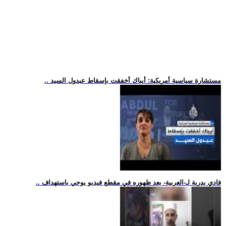
.. مستشارة سياسية أمريكية: أيباك أخفقت بإسقاط عبدول السيد
.. فادي بدرية لـ-العربية- بعد ظهوره في مقطع فيديو يوحي باستهداف