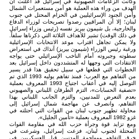
وكانت الزعامات الصهيونية في إسرائيل قد أعلنت أن
الهدف من وراء هذه العملية هو أمن مستعمرات الشمال
وأمن الجنود الإسرائيليين في الحزام المحتل في جنوب
لبنان؛ إلا أن المراقبين رصدوا تصريحات لوزراء الدفاع
والخارجية، بل شيمون بيريز نفسه (رئيس وزراء إسرائيل
في ذلك الوقت) تشير للأهداف الثلاثة التي ذكرناها سلفاً.
ولا يمكن تجاهل اقتراب موعد الانتخابات الإسرائيلية
ورغبة رئيس الوزراء (شيمون بيريز) آنذاك في استعراض
سطوته وجبروته أمام الناخب الإسرائيلي حتى يواجه
الانتقادات التي وجهها له المتشددون داخل إسرائيل بعد
الخطوات التي قطعها في سبيل تحقيق هذا قدر يسير
من التفاهم مع العرب؛ فمنذ تفاهم يوليه 1993 الذي تم
التوصل إليه في أعقاب اجتياح 1993 المعروف بعملية
«تصفية الحسابات»، التزم الطرفان اللبناني والصهيوني
بعدم التعرض للمدنيين، والتزم الجانب اللبناني بهذا
التفاهم، وانصرف عن مهاجمة شمال إسرائيل إلى
محاولة تطهير جنوب لبنان من القوات التي احتلته في
غزو 1982 المعروف بعملية «تأمين الجليل».
ومع تزايد قوة وجرأة حزب الله في مقاومة القوات
المحتلة لجنوب لبنان، فزعت إسرائيل، وشرعت في
خرق التفاهم ومهاجمة المدنيين قبل العسكريين في