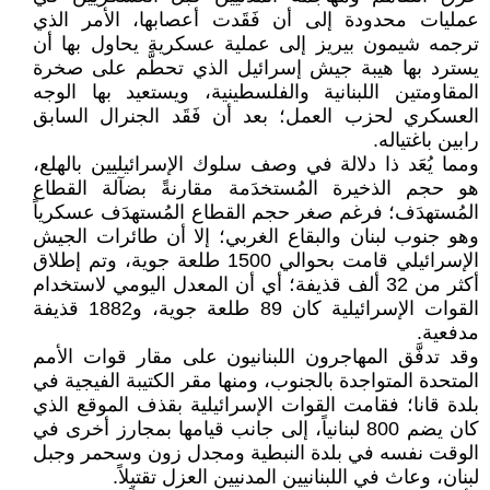
عمليات محدودة إلى أن فَقَدت أعصابها، الأمر الذي
ترجمه شيمون بيريز إلى عملية عسكرية يحاول بها أن
يسترد بها هيبة جيش إسرائيل الذي تحطَّم على صخرة
المقاومتين اللبنانية والفلسطينية، ويستعيد بها الوجه
العسكري لحزب العمل؛ بعد أن فَقَد الجنرال السابق
رابين باغتياله.
ومما يُعَد ذا دلالة في وصف سلوك الإسرائيليين بالهلع،
هو حجم الذخيرة المُستخدَمة مقارنةً بضآلة القطاع
المُستهدَف؛ فرغم صغر حجم القطاع المُستهدَف عسكرياً
وهو جنوب لبنان والبقاع الغربي؛ إلا أن طائرات الجيش
الإسرائيلي قامت بحوالي 1500 طلعة جوية، وتم إطلاق
أكثر من 32 ألف قذيفة؛ أي أن المعدل اليومي لاستخدام
القوات الإسرائيلية كان 89 طلعة جوية، و1882 قذيفة
مدفعية.
وقد تدفَّق المهاجرون اللبنانيون على مقار قوات الأمم
المتحدة المتواجدة بالجنوب، ومنها مقر الكتيبة الفيجية في
بلدة قانا؛ فقامت القوات الإسرائيلية بقذف الموقع الذي
كان يضم 800 لبنانياً، إلى جانب قيامها بمجارز أخرى في
الوقت نفسه في بلدة النبطية ومجدل زون وسحمر وجبل
لبنان، وعاث في اللبنانيين المدنيين العزل تقتيلاً.