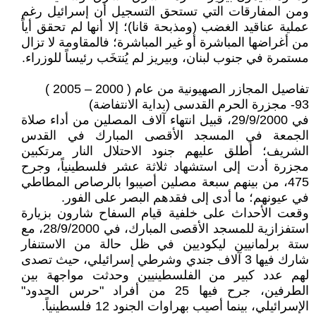
ومن المفارقات التي تستحق التسجيل أن إسرائيل رغم
عملية عناقيد الغضب (ومذبحة قانا)؛ إلا أنها لم تحقق أياً
من أغراضها المباشرة أو غير المباشرة؛ فالمقاومة لا تزال
مستمرة في جنوب لبنان، وبيريز لم يُنتخَب رئيساً للوزراء.
تفاصيل المجازر الصهيونية من عام ( 2000 – 2005 )
93- مجزرة الحرم القدسى (بداية الانتفاضة)
في 29/9/2000، قبيل انتهاء آلاف المصلين من أداء صلاة
الجمعة في المسجد الأقصى المبارك في القدس
الشريف؛ أطلق عليهم جنود الاحتلال النار مرتكبين
مجزرة أدت إلى استشهاد ثلاثة عشر فلسطينياً، وجرح
475، من بينهم سبعة مصلين أصيبوا بالرصاص المطاطي
في عيونهم؛ ما أدى إلى فقدهم البصر على الفور.
وقعت الأحداث على خلفية قيام السفاح شارون بزيارة
استفزازية للمسجد الأقصى المبارك، في 28/9/2000، مع
ستة برلمانيين ليكوديين في ظل حالة من الاستنفار
شارك فيها 3 آلاف جندي وشرطي إسرائيلي، حيث تصدى
لهم عدد كبير من الفلسطينيين وحدثت مواجهة بين
الطرفين، جرح فيها 25 من أفراد "حرس الحدود"
الإسرائيلي، بينما أصيب بهراوات الجنود 12 فلسطينياً.