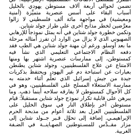
تضمن لحوالي أربعة آلاف مستوطن يهودي بالخليل
أسباب البقاء على أسس عنصرية متميِّزة (أمنية
ومعيشية) في مواجهة مائة ألف فلسطيني لا زالوا
معرَّضين لخطر مذابح أخرى على طراز جولد شتاين.
وتكمن خطورة جولد شتاين في أنه يمثل نموذجاً للإرهابي
الصهيوني الذي لا يزال من الوارد أن تفرز أمثاله مرحلة
ما بعد أوسلو. ورغم أن مهنة جولد شتاين هي الطب فقد
دفعه النظام الاجتماعي التعليمي الذي نشأ فيه
كمستوطن، إلى ممارسات عنصرية اشتهر بها ومنها
الامتناع عن علاج الفلسطينيين، وجولد شتاين يطنطن
بعبارات عن استباحة دم غير اليهود، ويحتفظ بذكريات
جيدة من جيش إسرائيل الذي تعلَّم أثناء خدمته به
ممارسة الاستعلاء المسلح على الفلسطينيين، وهو في
كل الأحوال كمستوطن لا يفارقه سلاحه أينما ذهب. وما
يبرهن على قابلية تكرار نموذج جولد شتاين مستقبلاً: قيام
مستوطن آخر بإطلاق النار في سوق الخليل على
الفلسطينيين العزل بعد ثلاثة أعوام من مذبحة الحرم
الإبراهيمـي. إضافة إلى تحوَّل قـبر جــولد شتاين إلى
مزار مقــدَّس للمسـتوطنين الصهـاينــة في الضـفة
الغربية.