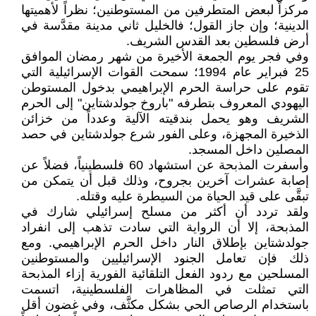
مركزاً لبعض المتطرفين من المستوطنين؛ نظراً لأهميتها
الدينية؛ وإن جاز القول؛ فالخليل ثاني مدينة مقدَّسة في
أرض فلسطين بعد القدس الشريف.
وفي فجر يوم الجمعة الأخيرة من شهر رمضان الموافق
25 فبراير عام 1994؛ سمحت القوات الإسرائيلية التي
تقوم على حراسة الحرم الإبراهيمي بدخول المستوطن
اليهودي المعروف بتطرفه "باروخ جولدشتاين" إلى الحرم
الشريف وهو يحمل بندقيته الآلية وعدداً من خزائن
الذخيرة المجهزة، وعلى الفور شرع جولدشتاين في حصد
المصلين داخل المسجد.
وأسفرت المذبحة عن استشهاد 60 فلسطينياً، فضلاً عن
إصابة عشرات آخرين بجروح، وذلك قبل أن يتمكن من
تبقَّى على قيد الحياة من السيطرة عليه وقتله.
ولقد تردد أن أكثر من مسلح إسرائيلي شارك في
المذبحة، إلا أن الرواية التي سادت تذهب إلى انفراد
جولدشتاين بإطلاق النار داخل الحرم الإبراهيمي. ومع
ذلك فإن تعامل الجنود الإسرائيليين والمستوطنين
المسلحين مع ردود الفعل التلقائية الفورية إزاء المذبحة
التي تمثلت في المظاهرات الفلسطينية، اتسمت
باستخدام الرصاص الحي بشكل مكثَّف، وفي غضون أقل