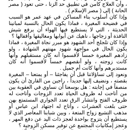
، وأن العلاج كامن في تطبيق حد الزنا ، حتى تعود ( مصر
الحانة ) إلى ( مصر الإسلام ) .
وإذا كان أسلوب بناء المساكن في عهد عمر هو السبب
في فضيحة المغيرة ، فماذا يكون الحال بالنسبة لمبانينا
الحديثة ، التي لا يستطيع فيها الهواء أن يرفع شيش
النافذة أو زجاجها ، ناهيك عن أبوابها ومغاليقها وأقفالها ؟
وإذا كان تلجلج أحد الشهود هو مبرر نجاة المغيرة ، فماذا
يكون الحال في مواجهة شهود مهنتهم الشهادة ، ولو
زادهم المغيرة خمساً لأقسموا أنه كان مستقبلهم وأنها
كانت زوجته ، ولو أنقصهم خمساً لأقسموا أنه كان
مستدبرهم وأنها كانت أم جميل .
ونعود إلى تساؤلاتنا قبل أن يفاجئنا – أو يمتعنا – المغيرة
بقصته ، ونضيف إليها جديداً ، راجين من القارئ أن يكون
منصفاً في إجابته : هل بوسعنا أن نساوي في العقوبة بين
من أتاحت له ظروف الحياة تعدد الزوجات وأتاحت له
ظروف الفتح وانتشار الرق تعدد الجواري المستمتع بهن
حتى بلغت العشرات ، وأتاح له اجتهاد ابن عباس أو
مذهب التشيع زواج المتعة ، وبين شبابنا المعاصر الذي لا
يستطيع أن يتزوج بواحدة لعجز ذات اليد عن دفع المهر ،
وعجز إمكانيات المجتمع عن توفير مسكن الزوجية ؟