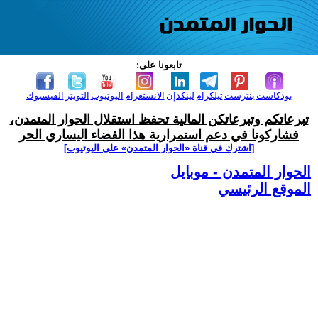
تابعونا على:
بودكاست
بنترست
تيلكرام
لينكدإن
الانستغرام
اليوتيوب
التويتر
الفيسبوك
تبرعاتكم وتبرعاتكن المالية تحفظ استقلال الحوار المتمدن،
فشاركونا في دعم استمرارية هذا الفضاء اليساري الحر
[اشترك في قناة ‫«الحوار المتمدن» على اليوتيوب]
الحوار المتمدن - موبايل
الموقع الرئيسي