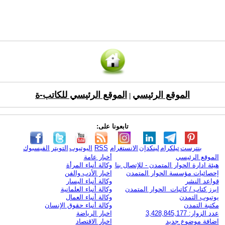
الموقع الرئيسي
الموقع الرئيسي للكاتب-ة
|
تابعونا على:
بنترست
تيلكرام
لينكدإن
الانستغرام
RSS
اليوتيوب
التويتر
الفيسبوك
الموقع الرئيسي
أخبار عامة
هيئة ادارة الحوار المتمدن - للإتصال بنا
وكالة أنباء المرأة
إحصائيات مؤسسة الحوار المتمدن
اخبار الأدب والفن
قواعد النشر
وكالة أنباء اليسار
ابرز كتاب / كاتبات الحوار المتمدن
وكالة أنباء العلمانية
يوتيوب التمدن
وكالة أنباء العمال
مكتبة التمدن
وكالة أنباء حقوق الإنسان
عدد الزوار: 3,428,845,177
اخبار الرياضة
اضافة موضوع جديد
اخبار الاقتصاد