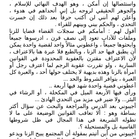
واستئصالها إن أمكن ، وهو الهدف النهائي للإسلام ،
والجوهر الحقيقي لروحه بل إني أتحداهم في هدوء ،
وأعلن لهم أنني لن أكتب حرفاً بعد ذلك إن خسرت
التحدي ، والحكم بيني وبينهم للقراء .
أقول لهم : أمامكم في سجلات القضاء قضايا للزنا
وملفات للآداب تعود إلى نصف قرن ، ادرسوها جميعاً
وابحثوها جميعاً ، واعطوني مثالاً واحد لقضية واحدة يمكن
أن يطبق فيها حد الزنا ، وبالطبع فلا عبرة هنا بالاعتراف ،
لأن الاعتراف مقترن بالعقوبة المحدودة في القوانين
السارية ، ولو تقررت عقوبة الرجم لما اعترف رجل أو
امرأة بالزنا وهذه بديهية لا يختلف حولها أحد ، والعبرة كل
العبرة ، بتوافر الشروط والحد ...
أعطوني قضية واحدة شهد فيها أربعة ..
ورأى فيها الأربعة الميل في المكحلة ، أو الرشاء في
البئر... ولا ضير في مزيد من التحدي الهادئ ...
أجيبوني بعد الدرس والمراجعة والبحث عن سؤال أكثر
بساطة وهو : ألا تعاقب القوانين الوضيعة على ما لا
تطوله الشريعة في هذا المجال في ظل شروطها
القاسية بل والمستحيلة ؟.
أجيبوني من أين أتيتم بمقولة أن المجتمع يبيح الزنا ويدعو