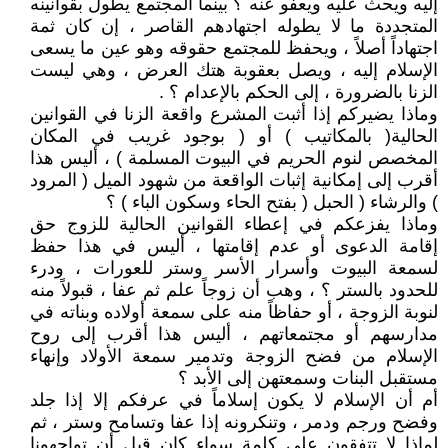
إليه ويحث عليه ويعفو عنه ؟ بينما المجتمع يطول بقوانينه
المتجددة ما لا يطوله اجتهادهم القاصر ، إن كان ثمة
اجتهاداً أصلاً ، ويحفظ للمجتمع حقوقه وهو عين ما يسعى
الإسلام إليه ، ويصل بعقوبة هتك العرض ، وهي ليست
الزنا بالضرورة ، إلى الحكم بالإعدام ؟ .
وماذا يضيركم إذا أثبت المشرع واقعة الزنا في القوانين
الحالية( بالمكاتيب ) أو ( بوجود غريب في المكان
المخصص لنوم الحريم في البيوت المسلمة ) ، أليس هذا
أقرب إلى إمكانية إثبات الواقعة من شهود الميل ( المرود
) والرشاء ( الحبل ( بفتح الحاء وسكون الباء ) ؟
وماذا يفزعكم في إعطاء القوانين الحالية للزوج حق
إقامة الدعوى أو عدم إقامتها ، أليس في هذا حفظ
لسمعة البيوت وأسرار الأسر وستر للعورات ، ودرء
للحدود بالستر ؟ ، وهب أن زوجاً علم ثم عفا ، قبولاً منه
لنوبة الزوجة ، أو حفاظاً منه على سمعة أولاده وبناته في
مدارسهم أو مجتمعاتهم ، أليس هذا أقرب إلى روح
الإسلام من فضح الزوجة وتدمير سمعة الأولاد وإنهاء
مستقبل البنات وسمعتهن إلى الأبد ؟
أم أن الإسلام لا يكون إسلاماً في عرفكم إلا إذا جلد
وفضح ورجم ودمر ، وتنكرونه إذا عفا وتسامح وستر ، ثم
لماذا لا تتفقون على كلمة سواء كان قبل أن تواجهونا