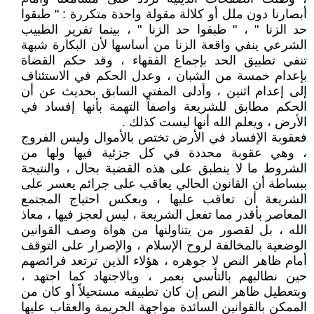
أبصارنا دون ملل أو كلالة مقولة واحدة متكررة : " طبقوا
حد الزنا " ، " طبقوا حد الزنا " ، بينما تقرير الطبيب
الشرعي ينفي واقعة الزنا من أساسها لأن البكارة شبهة
تنفي تطبيق الحد بإجماع الفقهاء ، وقد حكم القضاة
بإعدام خمسة من الشبان ، وعدل الحكم في الاستئناف
إلى إعدام اثنين ، وأدلى المفتي السابق بحديث عن أن
الحكم مطابق للشريعة واصفاً التهمة بأنها إفساد في
الأرض ، ويعلم الله أنها ليست كذلك .
فعقوبة الإفساد في الأرض تختص بالأموال وليس الفروج
، وهي عقوبة محددة في كل جزئية فيها ولها من
الشروط ما لا ينطبق على هذه القضية بحال ، والنتيجة
ببساطة أن القانون الحالي يعاقب على جرائم يعسر على
الشريعة أن تعاقب عليها ، وبعكس احتياج المجتمع
المعاصر بأقدر مما تفعل الشريعة ، ليس لعجز فيها ، معاذ
الله ، بل لقصور من يتناولنها من هواة وصف القوانين
الوضعية بالمخالفة لروح الإسلام ، والإصرار على التوقف
أمام ظاهر النص لا جوهره ، هؤلاء الذين ترتعد فرائصهم
حين نطالبهم بالتأسي بعمر ، وبالاجتهاد كما اجتهد ،
وبتعطيل ظاهر النص إن كان تطبيقه مستحيلاً أو كان من
الممكن بالقوانين السائدة مواجهة الجريمة والعقاب عليها