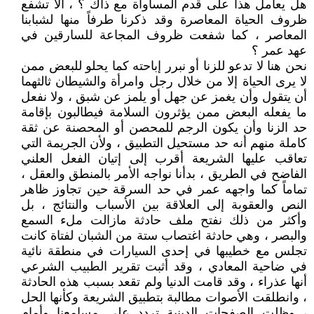
هل يعامل هذا على قدم المساواة مع ذاك ؟ ، ألا تشفع
ظروف الحياة المعاصرة وقد ذكرنا طرفاً منها لشبابنا
المعاصر ، كما شفعت ظروف المجاعة للسارقين في
عهد عمر ؟
نحن هنا لا تدعو للزنا أو نبرر إباحته كما يحلو للبعض ممن
لا يرى الحياة إلا من خلال رجل وامرأة والشيطان ثالثهما
أن يتقول وأن يغمز عن جهل أو يلمز عن شبق ، ولا نفعل
ما يفعله البعض ممن يؤثرون السلامة فيطالبون بإقامة
حد الزنا وأن يكون الرجم للمحصن أو المحصنة عن ثقة
كاملة منهم أنه حد مستحيل التطبيق ، ولأن الجريمة التي
تعاقب عليها الشريعة أقرب إلى إتيان الفعل العلني
الفاضح في الطريق ، بدأنا نواجه الأمر بالمنطق والعقل ،
تماماً كما واجهه عمر في حد السرقة حين تجاوز ظاهر
النص والعقوبة إلى العلاقة بين الأسباب والنتائج ، بل
وأكثر من ذلك نفتح ملف حادثة مازالت ملء السمع
والبصر ، وهي حادثة اغتصاب ستة من الشبان لفتاة كانت
تجلس مع خطيبها في إحدى السيارات في منطقة نائية
في ضاحية المعادي ، وقد أثبت تقرير الطبيب الشرعي
أنها عذراء ، وقد قامت الدنيا ولم تقعد بسبب هذه الحادثة
، وانطلقت الأصوات مطالبة بتطبيق الشريعة وكأنها الحل
، وظلت الصفحات الدينية تردد على مسامعنا وأمام