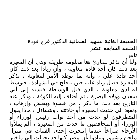
الحقيقة الغائبة لشهيد العلمانية الدكتور فرج فوذة
الحلقة السابعة عشر
تابع
ولنا أن نذكر للقارئ هنا معلومة طريفة وهي أن المغيرة
بعد ذلك كان أحد قادة معاوية ، وأن زياداً بعد ذلك كان
أحد قادة علي ، وأنه لما توطد الأمر لمعاوية ، تذكر
المغيرة فضل زياد عليه حين تلجلج في الشهادة ، فتوسط
له لدى معاوية ، الذي قبل الوساطة فنسبه إلى أبي
سفيان وولاه البصرة ، ثم أضاف إليه الكوفة ، وذكر عنه
التاريخ بعد ذلك ما ذكر ، من قسوة وبطش وإرهاب ،
ونعود إلى حديث المغيرة أو حادثته ، ونتساءل ، ماذا يقول
المتطرفون لو حدث من أحد نواب رئيس الوزراء أو
الوزراء أو المحافظين ما حدث من المغيرة ، ألم يملأوا
الأرجاء صراخاً عندما انتحرت إحدى الفتيات في منزل
ملحن مشهور وتنادوا بأن مصر كلها قد تحولت إلى ماخور