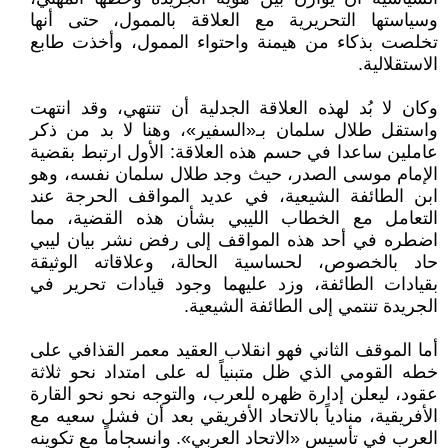
وسياستها التحريرية مع العلاقة بالممول، حتى أنها
تخلصت بذكاء من هيمنة واحتواء الممول، وأخذت طابع
الاستقلالية.
وكان لا بُد لهذه العلاقة الجدلية أن تنتهي، وقد انتهت
واستقل طلال سلمان بـ«السفير»، وهنا لا بد من ذكر
عاملين ساعدا في حسم هذه العلاقة: الأول ارتبط بقضية
الإمام موسى الصدر، حيث وجد طلال سلمان نفسه، وهو
ابن الطائفة الشيعية، في عديد المواقف الحرجة عند
التعامل مع الخطاب الليبي بشأن هذه القضية، مما
اضطره في أحد هذه المواقف إلى رفض نشر بيان ليبي
حاد بالخصوص، لحساسية الحالة، وعلاقاته الوثيقة
بقيادات الطائفة، وزد عليهما وجود قيادات تحرير في
الجريدة تنتمي إلى الطائفة الشيعية.
أما الموقف الثاني فهو انقلاب العقيد معمر القذافي على
خطه القومي الذي ظل متبنياً له على امتداد نحو ثلاثة
عقود، ليعلن إدارة ظهره للعرب، والتوجه نحو نحو القارة
الأفريقية، منادياً بالاتحاد الأفريقي بعد أن فشل سعيه مع
العرب في تأسيس «الاتحاد العربي». وانسجاماً مع تكوينه