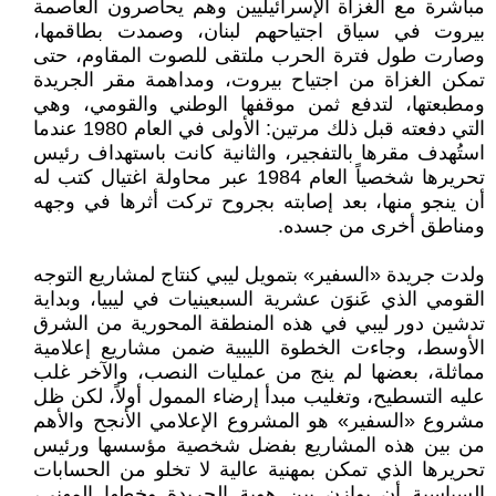
مباشرة مع الغزاة الإسرائيليين وهم يحاصرون العاصمة
بيروت في سياق اجتياحهم لبنان، وصمدت بطاقمها،
وصارت طول فترة الحرب ملتقى للصوت المقاوم، حتى
تمكن الغزاة من اجتياح بيروت، ومداهمة مقر الجريدة
ومطبعتها، لتدفع ثمن موقفها الوطني والقومي، وهي
التي دفعته قبل ذلك مرتين: الأولى في العام 1980 عندما
استُهدف مقرها بالتفجير، والثانية كانت باستهداف رئيس
تحريرها شخصياً العام 1984 عبر محاولة اغتيال كتب له
أن ينجو منها، بعد إصابته بجروح تركت أثرها في وجهه
ومناطق أخرى من جسده.
ولدت جريدة «السفير» بتمويل ليبي كنتاج لمشاريع التوجه
القومي الذي عَنوَن عشرية السبعينيات في ليبيا، وبداية
تدشين دور ليبي في هذه المنطقة المحورية من الشرق
الأوسط، وجاءت الخطوة الليبية ضمن مشاريع إعلامية
مماثلة، بعضها لم ينج من عمليات النصب، والآخر غلب
عليه التسطيح، وتغليب مبدأ إرضاء الممول أولاً، لكن ظل
مشروع «السفير» هو المشروع الإعلامي الأنجح والأهم
من بين هذه المشاريع بفضل شخصية مؤسسها ورئيس
تحريرها الذي تمكن بمهنية عالية لا تخلو من الحسابات
السياسية أن يوازن بين هوية الجريدة وخطها المهني،