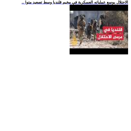
.. الاحتلال يوسع عملياته العسكرية في مخيم قلنديا وسط تصعيد متوا