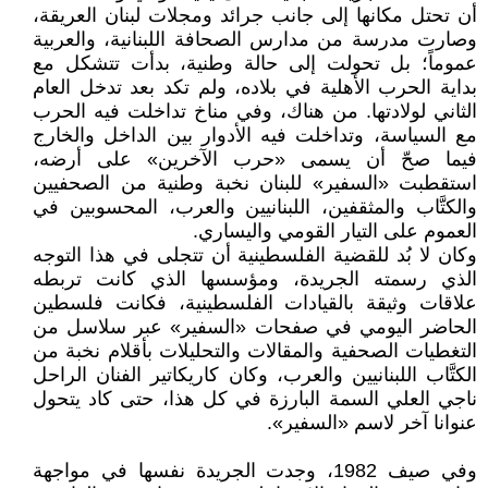
أن تحتل مكانها إلى جانب جرائد ومجلات لبنان العريقة،
وصارت مدرسة من مدارس الصحافة اللبنانية، والعربية
عموماً؛ بل تحولت إلى حالة وطنية، بدأت تتشكل مع
بداية الحرب الأهلية في بلاده، ولم تكد بعد تدخل العام
الثاني لولادتها. من هناك، وفي مناخ تداخلت فيه الحرب
مع السياسة، وتداخلت فيه الأدوار بين الداخل والخارج
فيما صحّ أن يسمى «حرب الآخرين» على أرضه،
استقطبت «السفير» للبنان نخبة وطنية من الصحفيين
والكتَّاب والمثقفين، اللبنانيين والعرب، المحسوبين في
العموم على التيار القومي واليساري.
وكان لا بُد للقضية الفلسطينية أن تتجلى في هذا التوجه
الذي رسمته الجريدة، ومؤسسها الذي كانت تربطه
علاقات وثيقة بالقيادات الفلسطينية، فكانت فلسطين
الحاضر اليومي في صفحات «السفير» عبر سلاسل من
التغطيات الصحفية والمقالات والتحليلات بأقلام نخبة من
الكتَّاب اللبنانيين والعرب، وكان كاريكاتير الفنان الراحل
ناجي العلي السمة البارزة في كل هذا، حتى كاد يتحول
عنوانا آخر لاسم «السفير».
وفي صيف 1982، وجدت الجريدة نفسها في مواجهة