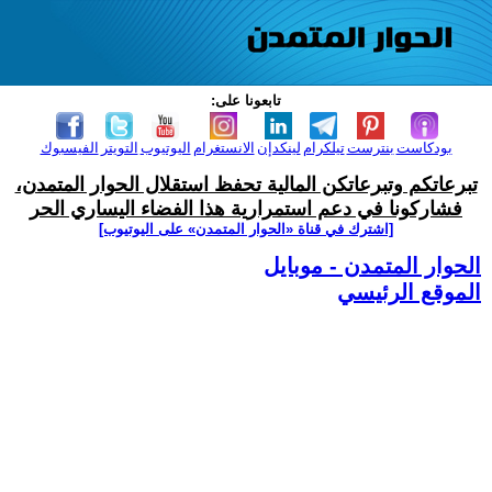
تابعونا على:
بودكاست
بنترست
تيلكرام
لينكدإن
الانستغرام
اليوتيوب
التويتر
الفيسبوك
تبرعاتكم وتبرعاتكن المالية تحفظ استقلال الحوار المتمدن،
فشاركونا في دعم استمرارية هذا الفضاء اليساري الحر
[اشترك في قناة ‫«الحوار المتمدن» على اليوتيوب]
الحوار المتمدن - موبايل
الموقع الرئيسي