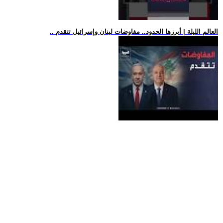
.. العالم الليلة | أبرزها الحدود.. مفاوضات لبنان وإسرائيل تتقدم