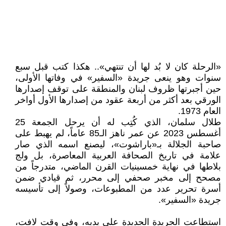
«الرحلة كان لا بُد لها أن تنتهي».. هكذا كتب قبل سبع
سنوات وهو ينعى جريدة «السفير» في وفاتها الأولى،
حين أجبرتها ظروف لبنان والمنطقة على توقف إصدارها
الورقي بعد أكثر من أربعة عقود من إصدارها الأول أواخر
العام 1973.
طلال سلمان، الذي كُتِب له أن يرحل الجمعة 25
أغسطس 2023 عن عمر ناهز الـ85 عاماً، لم يهبط على
صاحبة الجلالة بـ«باراشوت»، ليصنع اسمه الذي صار
علامة في تاريخ الصحافة العربية المعاصرة، بل ولج
بلاطها في نهاية خمسينيات القرن الماضي، متدرجاً من
مصحح إلى مخبر صحفي إلى محرر، ثم قيادي ضمن
أسرة تحرير عدد من المطبوعات، وصولاً إلى تأسيسه
جريدة «السفير».
استطاعت الجريدة الجديدة على يديه، وفي وقت لافت،