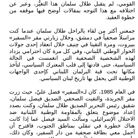
القومي، لم يتقبل طلال سلمان هذا التغيُّر، وعبر عن
اختلافه مع هذا التوجه بمقالات أوضح فيها موقفه من
خطوة العقيد.
جمعني أكثر من لقاء بالراحل طلال سلمان عندما كنت
مراسلاً صحفياً في دمشق، وخلال زيارتي مقر «السفير»
ببيروت، ومرة التقينا في چنيف خلال انعقاد إحدى جولات
الحوار الوطني اللبناني، وفي كل مرة كان احترامي يزداد
لهذه الشخصية الصحفية التي انغمست في الحالة
السياسية، حتى قادتها إلى قلب المعترك السياسي، لتأخذ
مكانها تحت قبة البرلمان اللبناني كإحدى الواجهات
الوطنية التي يحفل بها تاريخ لبنان السياسي.
في العام 1985، كان لـ«السفير» فضل عليّ، حيث زرت
مقر الجريدة، والتقيت الصحفي الصديق فيصل سلمان،
شقيق رئيس التحرير الصديق طلال سلمان، وكنت بصدد
إعداد موضوع يتعلق بالمقاومة الوطنية اللبنانية ضد
الاحتلال الإسرائيلي، وسألت السيد فيصل عما إذا كانت
هناك خطورة في تنقلي بمناطق الجنوب، فاقترح أن
أحمل معي بطاقة صحفية من دار السفير، وكان ذلك،