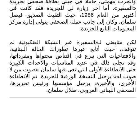
وأنجزت مهمتي، حاملاً في جيبي بطاقة صحفي بجريدة
«السفير». أما آخر زيارة لي للجريدة فقد كانت في
أكتوبر من العام 1986، حيث التقيت الصديق فيصل
سلمان، وكان إلى جانب عمله الصحفي يتولى إدارة مركز
المعلومات التابع للجريدة.
لكن متابعتي لـ«السفير» عبر الشبكة العنكبوتية لم
تتوقف، حيث أتابع عبرها تطورات الحالة اللبنانية،
والافتتاحيات التي تبرع في اقتناص محتواها ومفرداتها،
وقد تجلى ذلك في عديد المناسبات والأحداث الكبيرة
حتى الانطفاءة الأولى التي نعى فيها سلمان «صوت من لا
صوت له» برحيل النسخة الورقية للجريدة، ثم الانطفاءة
الأخرى، والأخيرة، برحيل مؤسسها ورئيس تحريرها،
الصحفي اللبناني العروبي، طلال سلمان.