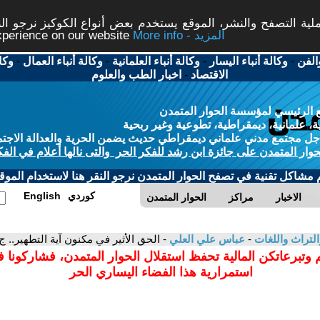
ة التصفح والنشر، الموقع يستخدم بعض أنواع الكوكيز نرجو النق
More info - المزيد
experience on our website
الفن
-
وكالة أنباء اليسار
-
وكالة أنباء العلمانية
-
وكالة أنباء العمال
-
وكا
الاقتصاد
-
اخبار الطب والعلوم
 الرئيسي لمؤسسة الحوار المتمدن
، علمانية، ديمقراطية، تطوعية وغير ربحية
ل مجتمع مدني علماني ديمقراطي حديث يضمن الحرية والعدالة الاجتم
حوار المتمدن على جائزة ابن رشد للفكر الحر والتى نالها أعلام في الفك
م مشاكل تقنية في تصفح الحوار المتمدن نرجو النقر هنا لاستخدام الموقع
كوردي
English
الاخبار
مراكز
الحوار المتمدن
التراث واللغات
-
عباس علي العلي
- الحق الأثير في مكنون آية التطهير.. ج 
 وتبرعاتكن المالية تحفظ استقلال الحوار المتمدن، فشاركونا 
استمرارية هذا الفضاء اليساري الحر