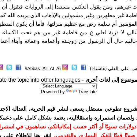
نات غيرهم، ومن يقول العكس مستندا إلى الروايات فيقول أن أب
مة غير مطهرين وغير مشمولين بالإذهاب الذي يريده الله ك
المؤمنين أم سلمة رض مع عظيم منزلتها، فأما أن يكون المنطق
لتالي لا ذرية لعلي ع من فاطمة غير من هم تحت الكساء، أ
لهم حال أل الرسول من زوجلته وأعمامه وعماته وأبناء أعما
س_علي_العلي (هاشتاغ)
Abbas_Ali_Al_Ali#
موضوع إلى لغات أخرى -
ate the topic into other languages
Powered by
Translate
شروع تطوعي مستقل يسعى لنشر قيم الحرية، العدالة الاجتم
. ولضمان استمراره واستقلاليته، يعتمد بشكل كامل على دعمك
دعمكم بمبلغ 10 دولارات سنويًا أو أكثر حسب إمكانياتكم، تساهمون في استم
وتًا قويًا للفكر اليساري والتقدمي
،
انقر هنا للاطلاع على 