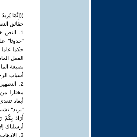
((إِنَّمَا يُرِيد
حقائق النص
1. النص 
"حدوثا" عل
حكما عاما 
الفعل الما
بصيغة الما
أسباب الرج
2. التطهي
مختارا من 
أبعاد تتعد
"يريد" تشير إل
أَرَادَ بِك
أرسلناك إلا
3. الإذه