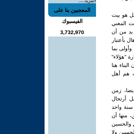
المزيد.....
المعجبين بنا على
هل هو بيت
الفيسبوك
يت المعني
 بد من أن
3,732,970
ل بأعتبار
وأولى بما
ة "هؤلاء"
البناء هنا
يت هم أهل
أيضا، زمن
ل أرتحال
 سنة واحد
، منها أن
 والحسين
لحسين ولا