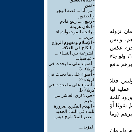
-
ثمن
-
من أنا ... قصة الهجر
والحضور
-
ربيع ..... ربيع قادم
-
إعلان هزيمة
ان نزوله
-
رائحة الموت وأشياء
أخرى.....
رهم، وليس
-
الإسلام ومفهوم الزواج
ا جزم عكس
والنكاح في العلاقة
الشرعية بين النساء ...
، ولو جاء
-
عباسيات
-
أضواء على ما يحدث في
هرهم بدفع
كربلاء -3
-
أضواء على ما يحدث في
كربلاء -2
وليس فعلا
-
أضواء على ما يحدث في
عملية لها
كربلاء -1
-
في ذكرى العاشر من
ورود كلمة
محرم
ْ سُوءًا أَوْ
-
الهدم الفكري ضرورة
للبدء في البناء الجديد
غيرهم (وما
-
عصر الملا شيخ دبس
المزيد.....
 والزمان