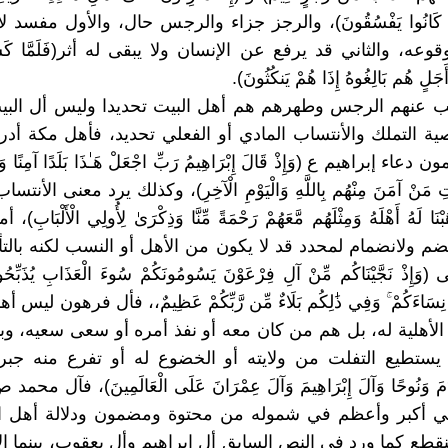
ِمَا كَانُوا يَفْسُقُونَ)، والرجز جزاء والرجس حال، والأول مفسد ل
عه، والثاني قد يرفع عن الإنسان ولا يبقى له أثر(فَلَمَّا كَشَفْنَ
أَجَلٍ هُم بَالِغُوهُ إِذَا هُمْ يَنكُثُونَ).
هب عنهم الرجس وطهرهم هم أهل البيت تحديدا وليس أل البيت
ة التملك والأنتساب المادي أو الفعلي تحديد، فأهل مكة أدر
اء إبراهيم ع (وَإِذْ قَالَ إِبْرَاهِيمُ رَبِّ اجْعَلْ هَـٰذَا بَلَدًا آمِنًا وَارْ
َاتِ مَنْ آمَنَ مِنْهُم بِاللَّهِ وَالْيَوْمِ الْآخِرِ)، وكذلك يرد معنى الأن
َا لَهُ أَهْلَهُ وَمِثْلَهُم مَّعَهُمْ رَحْمَةً مِّنَّا وَذِكْرَىٰ لِأُولِي الْأَلْبَابِ)
ضم ولانضمام لمحدد قد لا يكون من الأهل أو النسب لكنه بالت
إِذْ نَجَّيْنَاكُم مِّنْ آلِ فِرْعَوْنَ يَسُومُونَكُمْ سُوءَ الْعَذَابِ يُذَبِّحُونَ
َ نِسَاءَكُمْ ۚ وَفِي ذَٰلِكُم بَلَاءٌ مِّن رَّبِّكُمْ عَظِيمٌ،، فأل فرهون ليس
الأهلية له، بل هم من كان معه أو نفذ أمره أو سعى سعيه، وبا
ستطيع التفلت من ولايته أو الخضوع له أو تفرع منه جبرا (إِنّ
مَ وَنُوحًا وَآلَ إِبْرَاهِيمَ وَآلَ عِمْرَانَ عَلَى الْعَالَمِينَ)، فآل 
لي أكبر وأعظم في شموله من محتوة ومضمون ودلالة أهل ال
قطع كما ورد في النص السابق أل إبراهيم وأل يعقوب، بينما الأ