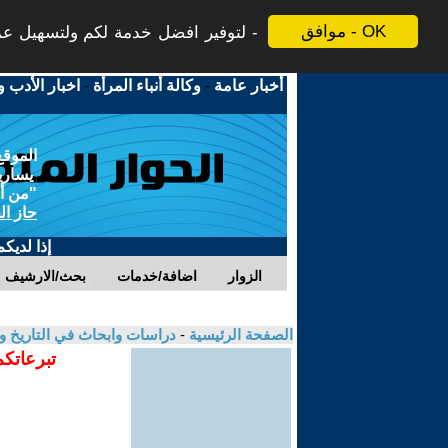
موافق - OK
لتوفير افضل خدمة لكم ولتسهيل عملي
أخبار عامة
-
وكالة أنباء المرأة
-
اخبار الأدب و
الموقع
يسارية
"من أج
حاز ال
إذا لديك
الزوار
اضافة/خدمات
بحث/الارشيف
الصفحة الرئيسية
-
دراسات وابحاث في التاريخ و
تبرعاتكم