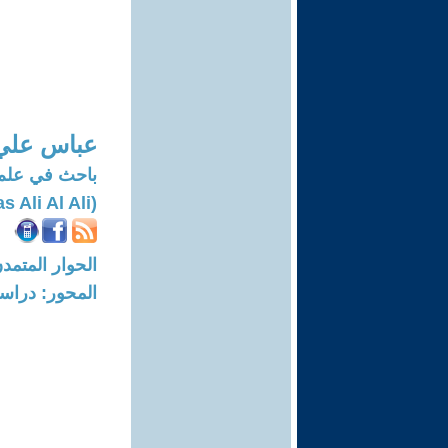
عباس علي 
باحث في علم 
(Abbas Ali Al Ali)
الحوار المتمدن-العدد: 7721 - 3
المحور: دراسا