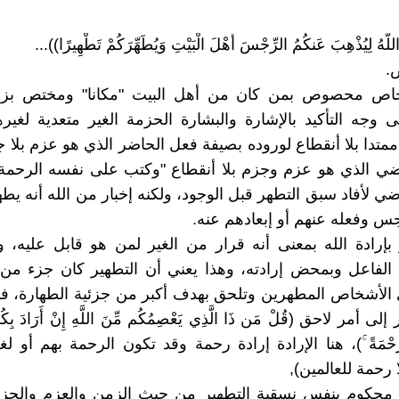
ُ اللَّهُ لِيُذْهِبَ عَنكُمُ الرِّجْسَ أَهْلَ الْبَيْتِ وَيُطَهِّرَكُمْ تَطْهِيرًا))...
.
خاص محصوص بمن كان من أهل البيت "مكانا" ومختص بزم
ى وجه التأكيد بالإشارة والبشارة الحزمة الغير متعدية لغي
ممتدا بلا أنقطاع لوروده بصيفة فعل الحاضر الذي هو عزم بل
ضي الذي هو عزم وجزم بلا أنقطاع "وكتب على نفسه الرحمة"
ضي لأفاد سبق التطهر قبل الوجود، ولكنه إخبار من الله أنه يط
س وفعله عنهم أو إبعادهم عنه.
ر بإرادة الله بمعنى أنه قرار من الغير لمن هو قابل عليه، 
الفاعل وبمحض إرادته، وهذا يعني أن التطهير كان جزء من 
ى الأشخاص المطهرين وتلحق بهدف أكبر من جزئية الطهارة، ف
ى أمر لاحق (قُلْ مَن ذَا الَّذِي يَعْصِمُكُم مِّنَ اللَّهِ إِنْ أَرَادَ بِكُم
ُمْ رَحْمَةً ۚ)، هنا الإرادة إرادة رحمة وقد تكون الرحمة بهم أو ل
 رحمة للعالمين),
اب محكوم بنفس نسقية التطهير من حيث الزمن والعزم والجزم