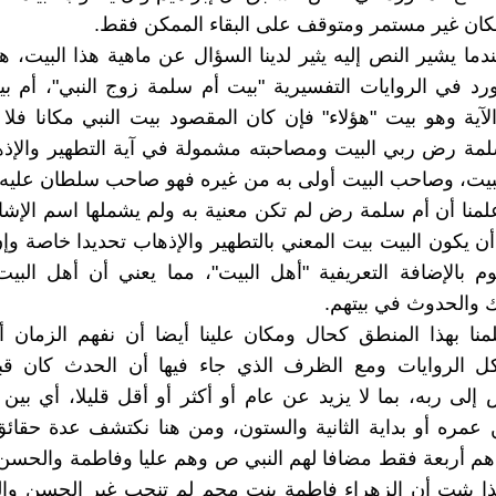
كان غير مستمر ومتوقف على البقاء الممكن فقط.
عندما يشير النص إليه يثير لدينا السؤال عن ماهية هذا البيت، 
ورد في الروايات التفسيرية "بيت أم سلمة زوج النبي"، أم ب
لآية وهو بيت "هؤلاء" فإن كان المقصود بيت النبي مكانا فلا
مة رض ربي البيت ومصاحبته مشمولة في آية التطهير والإذها
لبيت، وصاحب البيت أولى به من غيره فهو صاحب سلطان عليه 
علمنا أن أم سلمة رض لم تكن معنية به ولم يشملها اسم الإشار
أن يكون البيت بيت المعني بالتطهير والإذهاب تحديدا خاصة وإن 
م بالإضافة التعريفية "أهل البيت"، مما يعني أن أهل الب
 والحدوث في بيتهم.
لمنا بهذا المنطق كحال ومكان علينا أيضا أن نفهم الزمان 
كل الروايات ومع الظرف الذي جاء فيها أن الحدث كان قب
لى ربه، بما لا يزيد عن عام أو أكثر أو أقل قليلا، أي بين
مره أو بداية الثانية والستون، ومن هنا نكتشف عدة حقائق
هم أربعة فقط مضافا لهم النبي ص وهم عليا وفاطمة والحسن
ذا يثبت أن الزهراء فاطمة بنت محم لم تنجب غير الحسن وا