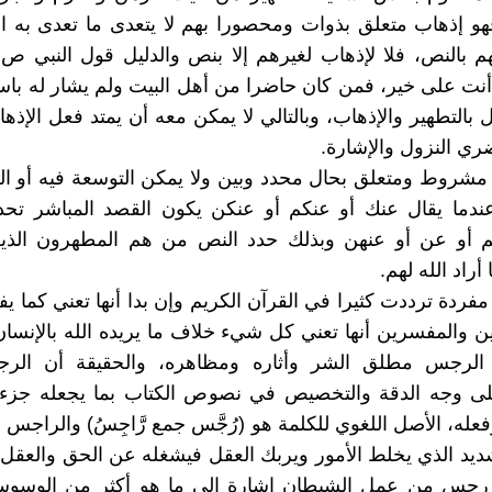
هو إذهاب متعلق بذوات ومحصورا بهم لا يتعدى ما تعدى به 
هم بالنص، فلا لإذهاب لغيرهم إلا بنص والدليل قول النبي ص
أنت على خير، فمن كان حاضرا من أهل البيت ولم يشار له باس
بالتطهير والإذهاب، وبالتالي لا يمكن معه أن يمتد فعل الإذه
ي النزول والإشارة.
ب مشروط ومتعلق بحال محدد وبين ولا يمكن التوسعة فيه أو ا
ندما يقال عنك أو عنكم أو عنكن يكون القصد المباشر تحدي
 أو عن أو عنهن وبذلك حدد النص من هم المطهرون الذي
أراد الله لهم.
مفردة ترددت كثيرا في القرآن الكريم وإن بدا أنها تعني كما يفه
ن والمفسرين أنها تعني كل شيء خلاف ما يريده الله بالإنسا
الرجس مطلق الشر وأثاره ومظاهره، والحقيقة أن الر
 وجه الدقة والتخصيص في نصوص الكتاب بما يجعله جز
عله، الأصل اللغوي للكلمة هو (رُجَّس جمع رَّاجِسُ) والراجس
ديد الذي يخلط الأمور ويربك العقل فيشغله عن الحق والعقل
 رجس من عمل الشيطان إشارة إلى ما هو أكثر من الوسو