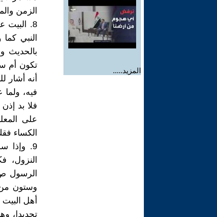
الزمن والم
8. البيت 
النبي كما 
بالحديث وا
تكون أم سل
المزيد.....
أنه أشار ل
فيه، ولما 
فلا بد إذن 
على المعلو
الكساء فقك
9. وإذا س
النزول، ف
الرسول ص إ
وستون من ع
أهل البيت 
تحديدا، وه