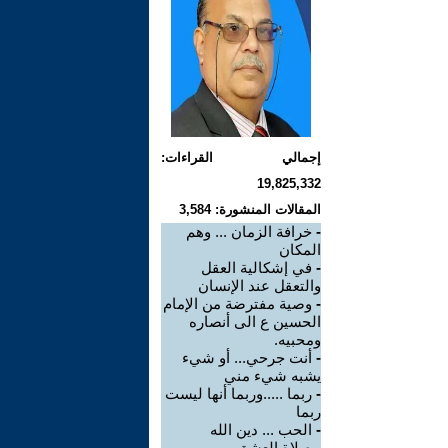
إجمالي القراءات:
19,825,332
المقالات المنشورة: 3,584
-
خرافة الزمان ... وهم
المكان
-
في إشكالية العقل
والتعقل عند الإنسان
-
وصية مفترضة من الإمام
الحسين ع الى أنصاره
ومحبيه.
-
أنت جرحي... أو شيء
يشبه شيء مني
-
ربما .....وربما أنها ليست
ربما
-
الحب ... دين الله
-
صلاة العشق