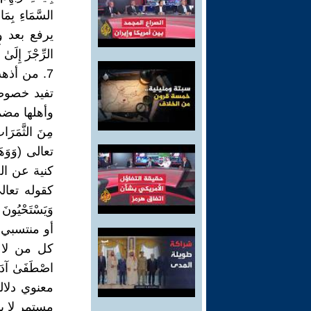
السَّمَاءِ ب
يرفع بعد وقو
الرِّجْزَ إِلَىٰ 
7. من أذ
تفيد خصوصي
وأهلها مضمون دع
مِنَ الثَّمَر
تعالى (وَوَهَبْن
كنية عن ال
كقوله تعالى (وَ
وَيَسْتَحْيُون
أو منتسبي 
كل من لا ي
اصْطَفَىٰ آدَ
معنوي دلا
مستمر لا ين