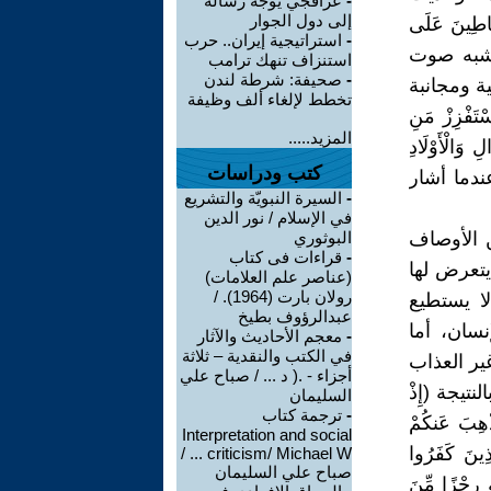
-
عراقجي يوجه رسالة
إلى دول الجوار
اطِينَ عَلَى
-
استراتيجية إيران.. حرب
ي يشبه صوت
استنزاف تنهك ترامب
-
صحيفة: شرطة لندن
ة ومجانبة
تخطط لإلغاء ألف وظيفة
زِزْ مَنِ
المزيد.....
وَالْأَوْلَادِ
كتب ودراسات
ا عندما أشار
-
السيرة النبويّة والتشريع
في الإسلام / نور الدين
ن الأوصاف
البوثوري
-
قراءات فى كتاب
يتعرض لها
(عناصر علم العلامات)
رولان بارت (1964). /
ا يستطيع
عبدالرؤوف بطيخ
سان، أما
-
معجم الأحاديث والآثار
في الكتب والنقدية – ثلاثة
ر العذاب
أجزاء - .( د ... / صباح علي
يجة (إِذْ
السليمان
-
ترجمة كتاب
ُذْهِبَ عَنكُمْ
Interpretation and social
َذِينَ كَفَرُوا
criticism/ Michael W ... /
صباح علي السليمان
ِ رِجْزًا مِّنَ