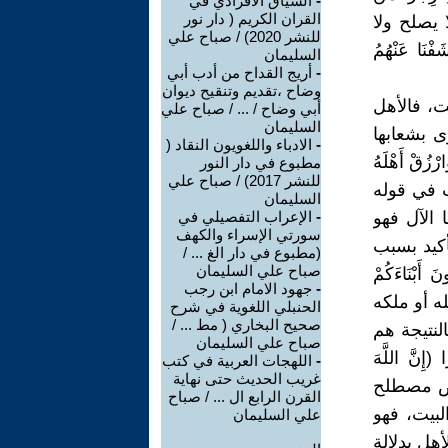
-
السياق الافرادي في
القران الكريم ( دار نور
ا يصلح ولا
للنشر 2020) / صباح علي
ا عَنْهُمُ
السليمان
-
أريج القداح من أدب أبي
وضاح ،تقديم وتنقيح ديوان
، فالأهل
أبي وضاح / ... / صباح علي
السليمان
ى بشعابها
-
الادباء واللغويون النقاد (
زُقْ أَهْلَهُ
مطبوع في دار النور
للنشر 2017) / صباح علي
تساب في قوله
السليمان
، أما الآل فهو
-
الإعراب التفصيلي في
سورتي الإسراء والكهف
أكيد بسبب
(مطبوع في دار الغ ... /
صباح علي السليمان
 أَبْنَاءَكُمْ
-
جهود الامام ابن رجب
 أهله أو ملكه
الحنبلي اللغوية في شرح
صحيح البخاري ( مط ... /
لنتيجة هم
صباح علي السليمان
َ اللَّهَ
-
اللهجات العربية في كتب
غريب الحديث حتى نهاية
محمد ص مصطلح
القرن الرابع ال ... / صباح
بيت، فهو
علي السليمان
هل بدلالة