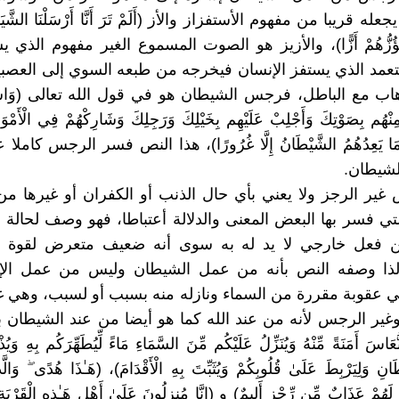
له قريبا من مفهوم الأستفزاز والأز (أَلَمْ تَرَ أَنَّا أَرْسَلْنَا الشَّيَ
نَ تَؤُزُّهُمْ أَزًّا)، والأزيز هو الصوت المسموع الغير مفهوم الذ
متعمد الذي يستفز الإنسان فيخرجه من طبعه السوي إلى العصبي
اب مع الباطل، فرجس الشيطان هو في قول الله تعالى (وَاسْتَفْ
هُم بِصَوْتِكَ وَأَجْلِبْ عَلَيْهِم بِخَيْلِكَ وَرَجِلِكَ وَشَارِكْهُمْ فِي الْأَمْوَالِ 
وَمَا يَعِدُهُمُ الشَّيْطَانُ إِلَّا غُرُورًا)، هذا النص فسر الرجس كامل
لشيطان.
 غير الرجز ولا يعني بأي حال الذنب أو الكفران أو غيرها م
لتي فسر بها البعض المعنى والدلالة أعتباطا، فهو وصف لحالة 
ن فعل خارجي لا يد له به سوى أنه ضعيف متعرض لقوة ل
 لذا وصفه النص بأنه من عمل الشيطان وليس من عمل الإن
عقوبة مقررة من السماء ونازله منه بسبب أو لسبب، وهي غي
غير الرجس لأنه من عند الله كما هو أيضا من عند الشيطان بالنت
ُعَاسَ أَمَنَةً مِّنْهُ وَيُنَزِّلُ عَلَيْكُم مِّنَ السَّمَاءِ مَاءً لِّيُطَهِّرَكُم بِهِ وَي
انِ وَلِيَرْبِطَ عَلَىٰ قُلُوبِكُمْ وَيُثَبِّتَ بِهِ الْأَقْدَامَ)، (هَـٰذَا هُدًى ۖ وَالّ
ْ لَهُمْ عَذَابٌ مِّن رِّجْزٍ أَلِيمٌ) و (إِنَّا مُنزِلُونَ عَلَىٰ أَهْلِ هَـٰذِهِ الْقَرْيَة