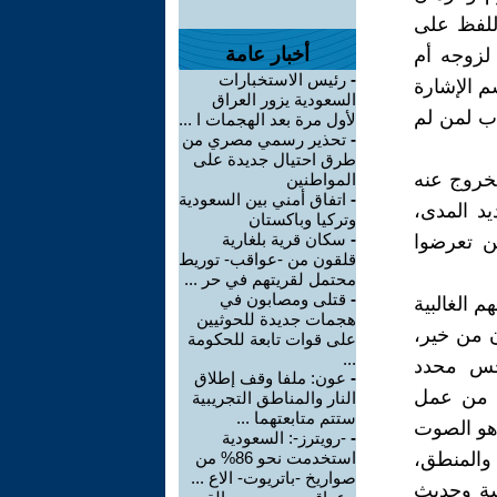
اللفظ على
أخبار عامة
 لزوجه أم
-
رئيس الاستخبارات
م الإشارة
السعودية يزور العراق
اب لمن لم
لأول مرة بعد الهجمات ا ...
-
تحذير رسمي مصري من
طرق احتيال جديدة على
لخروج عنه
المواطنين
-
اتفاق أمني بين السعودية
د المدى،
وتركيا وباكستان
-
سكان قرية بلغارية
ن تعرضوا
قلقون من -عواقب- توريط
محتمل لقريتهم في حر ...
-
قتلى ومصابون في
م الغالبية
هجمات جديدة للحوثيين
ن من خير،
على قوات تابعة للحكومة
...
جس محدد
-
عون: ملفا وقف إطلاق
ء من عمل
النار والمناطق التجريبية
ستتم متابعتهما ...
 هو الصوت
-
-رويترز-: السعودية
 والمنطق،
استخدمت نحو 86% من
صواريخ -باتريوت- الاع ...
سة وحديث