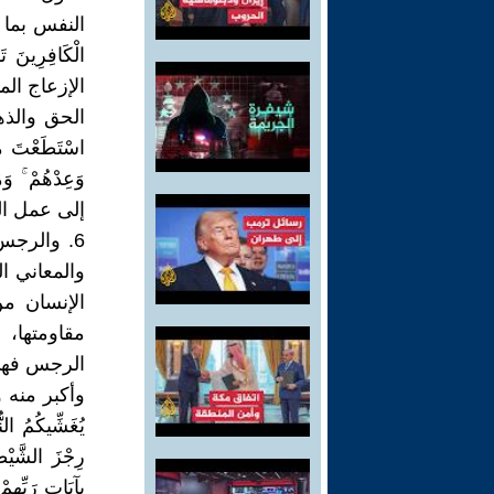
النفس بما يجع
الْكَافِرِي
الإزعاج ال
الحق والذه
اسْتَطَعْتَ مِنْ
وَعِدْهُمْ ۚ 
إلى عمل ا
6. والرجس
والمعاني ا
الإنسان م
مقاومتها،
الرجس فهي 
وأكبر منه و
يُغَشِّيكُمُ النّ
رِجْزَ الشَّيْطَ
بِآيَاتِ رَبِّهِم