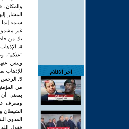
والمكان، ف
المشار إلي
سلمه إنما 
غير مشمول 
يك من حاضر
4. الإذها
"عنكم"، وع
وليس عنهم
للإذهاب بما 
اخر الافلام
5. الرجس 
من المؤمني
بمعنى أن 
ومعرف على
الشيطان وف
المدوي الش
فقول الله