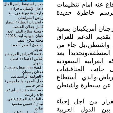
فاع عنه امام تنظيمات
-
حين استيقظ رأس المال
داخل الإنسان .. قراءة
لرسم خاطرة جديدة
ماركسية ثورية في ... /
رياض الشرايطي
-
ابجديات العطاء / انتصار
كامل جفلان الخشت
جتان أمريكيتان بمعية
-
مجلة سلاح النقد، عدد
تقديم الدعم للعراق
جوان-جويلية-اوت 2026 /
مجلة سلاح النقد
 واشنطن،بل جاء من
-
حقوق العصر / أحمد
التاوتي
نطقة،وتحديداً بعد
-
قصة الأمراض المزمنة و
إفلاس الأطباء / عدنان
 العرابية السعودية
رضوان
لى جانب المناقشات
-
Letters from the East /
عدنان رضوان
رياض،والذي أستطاع
-
العولمة الرأسمالية:
جدل المجرد والملموس /
داً عن سيطرة واشنطن
فاخر جاسم
-
سياسة حفار الساق / د.
خالد زغريت
-
الطائفية المتغلغلة في
رار من أجل إحياء
لبنان / حسين محمود
 بين الدول العربية
صالح
-
صدى دولي لكتاباتي: من