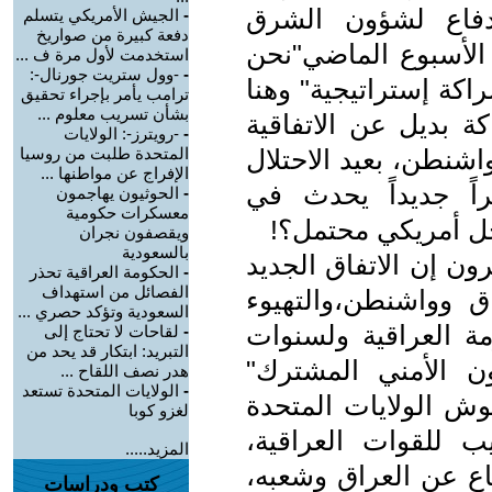
دفاع لشؤون الشرق
-
الجيش الأمريكي يتسلم
دفعة كبيرة من صواريخ
 الأسبوع الماضي"نحن
استخدمت لأول مرة ف ...
-
-وول ستريت جورنال-:
اكة إستراتيجية" وهنا
ترامب يأمر بإجراء تحقيق
بشأن تسريب معلوم ...
 بديل عن الاتفاقية
-
-رويترز-: الولايات
اشنطن، بعيد الاحتلال
المتحدة طلبت من روسيا
الإفراج عن مواطنها ...
اً جديداً يحدث في
-
الحوثيون يهاجمون
معسكرات حكومية
ل أمريكي محتمل؟!
ويقصفون نجران
بالسعودية
ون إن الاتفاق الجديد
-
الحكومة العراقية تحذر
الفصائل من استهداف
اق وواشنطن،والتهيوء
السعودية وتؤكد حصري ...
مة العراقية ولسنوات
-
لقاحات لا تحتاج إلى
التبريد: ابتكار قد يحد من
ون الأمني المشترك"
هدر نصف اللقاح ...
-
الولايات المتحدة تستعد
يوش الولايات المتحدة
لغزو كوبا
ب للقوات العراقية،
المزيد.....
اع عن العراق وشعبه،
كتب ودراسات