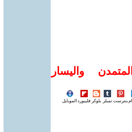
متمدن واليسار
م
بنترست
تمبلر
بلوكر
فليبورد
الموبايل