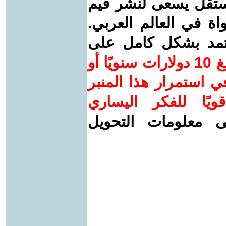
ستقل يسعى لنشر قيم
واة في العالم العربي.
عتمد بشكل كامل على
ساهم/ي معنا! بدعمكم بمبلغ 10 دولارات سنويًا أو
 استمرار هذا المنبر
ويًا للفكر اليساري
ى معلومات التحويل