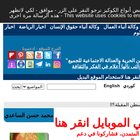
 أنواع الكوكيز نرجو النقر على الزر - موافق - لكي لاتظهر
This website uses cookies to ensure you ge
وكالة أنباء العمال
-
وكالة أنباء حقوق الإنسان
-
اخبار الرياضة
-
اخبار
لوم
التبرع للموقع - ادعمونا
حرية والعدالة الاجتماعية للجميع
"
تى نالها أعلام في الفكر والثقافة
قر هنا لاستخدام الموقع البديل
كوردي
English
شنطن المقبلة؟!!
محمد حسن الساعدي
لموبايل انقر هنا
 المتمدن، فشاركونا في دعم