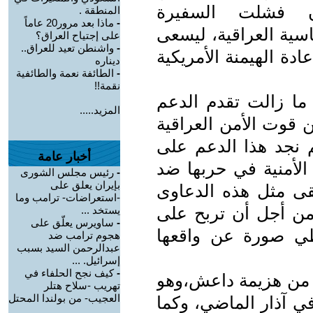
إن فشلت السفيرة
المنطقة .
-
ماذا بعد مرور20 عاماً
سية العراقية، ليسعى
على إجتياح العراق؟
-
واشنطن تعيد للعراق..
ادة الهيمنة الأمريكية
ديناره
-
الطائفة نعمة والطائفية
نقمة!!
ما زالت تقدم الدعم
المزيد.....
 قوت الأمن العراقية
م نجد هذا الدعم على
أخبار عامة
الأمنية في حربها ضد
-
رئيس مجلس الشورى
بإيران يعلق على
قى مثل هذه الدعاوى
-استعراضات- ترامب وما
ن أجل أن تربح على
يستخد ...
-
ساويرس يعلّق على
طي صورة عن واقعها
هجوم ترامب ضد
عبدالرحمن السيد بسبب
إسرائيل. ...
-
كيف نجح الحلفاء في
عد من هزيمة داعش،وهو
تهريب -سلاح هتلر
العجيب- من بولندا المحتل
في آذار الماضي، وكما
...