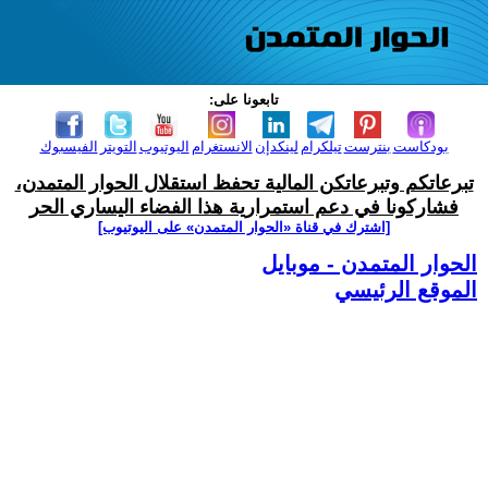
تابعونا على:
بودكاست
بنترست
تيلكرام
لينكدإن
الانستغرام
اليوتيوب
التويتر
الفيسبوك
تبرعاتكم وتبرعاتكن المالية تحفظ استقلال الحوار المتمدن،
فشاركونا في دعم استمرارية هذا الفضاء اليساري الحر
[اشترك في قناة ‫«الحوار المتمدن» على اليوتيوب]
الحوار المتمدن - موبايل
الموقع الرئيسي