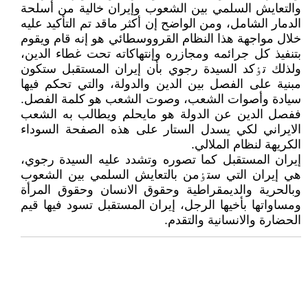
والتعايش السلمي بين الشعوب وإيران خالية من أسلحة
الدمار الشامل، ومن الواضح إن أکثر ماقد تم التأکيد عليه
خلال مواجهة هذا النظام القرووسطائي هو إنه قام ويقوم
بتنفيذ کل جرائمه ومجازره وإنتهاکاته تحت غطاء الدين،
ولذلك تٶکد السيدة رجوي بأن إيران المستقبل ستکون
مبنية على الفصل بين الدين والدولة، والتي تحكم فيها
سيادة وأصوات الشعب، وصوت الشعب هو كلمة الفصل.
ففصل الدين عن الدولة هو مايحلم ويطالب به الشعب
الايراني لکي يسدل الستار على هذه الصفحة السوداء
الکريهة لنظام الملالي.
إيران المستقبل کما تصوره وتشدد عليه السيدة رجوي،
هي إيران التي ستٶمن بالتعايش السلمي بين الشعوب
وبالحرية والديمقراطية وحقوق الانسان وحقوق المرأة
ومساواتها بأخيها الرجل، إيران المستقبل تسود فيها قيم
الحضارة والانسانية والتقدم.