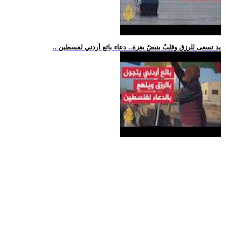
.. يد تسعى للرزق وقلبٌ ينبضُ بغزة.. دعاء بائع أردني لفسطين