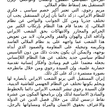
المستقبل بعد إسقاط نظام الملالي.
مريم رجوي، التي تعتبر أکبر خصم سياسي ـ فکري
للنظام الايراني، تٶکد دائما بأن إيران المستقبل يجب أن
تختلف جذريا ومن کل الجوانب والنواحي عن نظام
الملالي، إذ بعدما قام هذا النظام بإرتکاب الکثير من
الجرائم والمجازر والانتهاکات بحق الشعب الايراني
وأذاقه الذل والهوان والفقر والحرمان، لابد من تعويض
‌هذا الشعب عما واجهه على يد نظام الملالي الفاسد
وتکريمه وتبجيله على المقاومة والصمود الذي أبداه
بوجهه، ولايمکن أن يکون يحدث ذلك من دون التأسيس
لنظام سياسي جديد يختلف عن هذا النظام اللاإنساني
بجعله معتمدا على قيم ومبادئ وأفکار إنسانية تقدمية
حضارية علمية، وإن السيدة رجوي ومن خلال ماتطرحه
بصورة مستمرة تٶکد على کل ذلك.
إيران المستقبل التي يرنو الشعب الايراني بأبصاره لها
ويحلم بکونها تختلف عن النظام الجهنمي للفاشية الدينية،
فإن السيدة رجوي تبشر الشعب الايراني دائما بالخطوط
والمبادئ الاساسية لذلك وإن برنامجها المکون من عشرة
نقاط تٶسس لذلك من خلال فصل الدين عن الدولة
والاعتراف بحقوق الانسان والمرأة ومساواتها بالرجل،