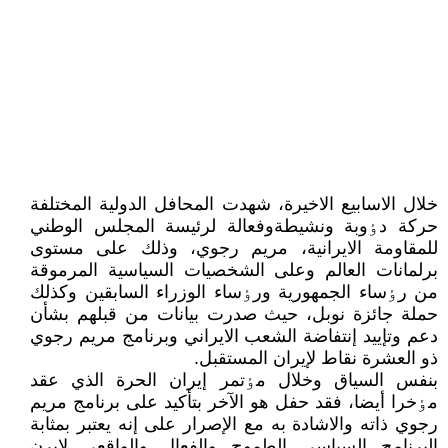
خلال الاسابيع الاخيرة، شهدت المحافل الدولية المختلفة
حرکة دٶوبة ونشيطةوفعالة لرئيسة المجلس الوطني
للمقاومة الايرانية، مريم رجوي، وذلك على مستوى
برلمانات العالم وعلى الشخصيات السياسية المرموقة
من رٶساء الجمهورية ورٶساء الوزراء السابقين وکذلك
حملة جائزة نوبل، حيث صدرت بيانات من قبلهم بشأن
دعم وتإييد إنتفاضة الشعب الايراني وبرنامج مريم رجوي
ذو العشرة نقاط لإيران المستقبل.
بنفس السياق وخلال مٶتمر إيران الحرة الذي عقد
مٶخرا أيضا، فقد حفل هو الآخر بتأکيد على برنامج مريم
رجوي ذاته والاشادة به مع الإصرار على إنه يعتبر بمثابة
البرنامج السياسي الطموح والفعال والواقعي لإيرن