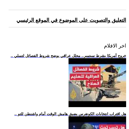
التعليق والتصويت على الموضوع في الموقع الرئيسي
اخر الافلام
.. خروج أمريكا بشرط سبتمبر.. محلل عراقي يوضح شروط الفصائل لتسلي
.. هل اقتراب انتخابات الكونغرس يضيق هامش الوقت أمام واشنطن للتو