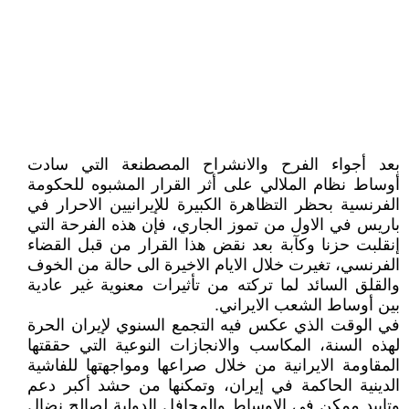
بعد أجواء الفرح والانشراح المصطنعة التي سادت
أوساط نظام الملالي على أثر القرار المشبوه للحکومة
الفرنسية بحظر التظاهرة الکبيرة للإيرانيين الاحرار في
باريس في الاول من تموز الجاري، فإن هذه الفرحة التي
إنقلبت حزنا وکآبة بعد نقض هذا القرار من قبل القضاء
الفرنسي، تغيرت خلال الايام الاخيرة الى حالة من الخوف
والقلق السائد لما ترکته من تأثيرات معنوية غير عادية
بين أوساط الشعب الايراني.
في الوقت الذي عکس فيه التجمع السنوي لإيران الحرة
لهذه السنة، المکاسب والانجازات النوعية التي حققتها
المقاومة الايرانية من خلال صراعها ومواجهتها للفاشية
الدينية الحاکمة في إيران، وتمکنها من حشد أکبر دعم
وتإييد ممکن في الاوساط والمحافل الدولية لصالح نضال