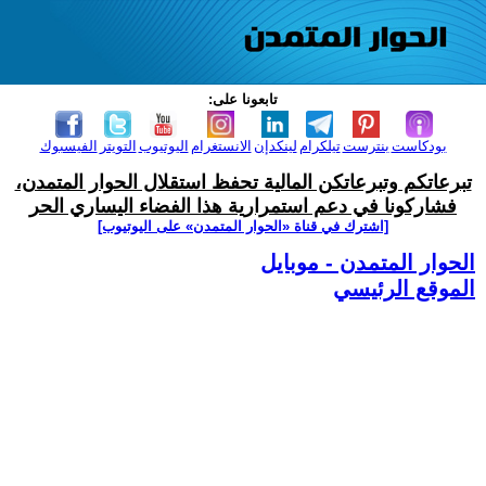
تابعونا على:
بودكاست
بنترست
تيلكرام
لينكدإن
الانستغرام
اليوتيوب
التويتر
الفيسبوك
تبرعاتكم وتبرعاتكن المالية تحفظ استقلال الحوار المتمدن،
فشاركونا في دعم استمرارية هذا الفضاء اليساري الحر
[اشترك في قناة ‫«الحوار المتمدن» على اليوتيوب]
الحوار المتمدن - موبايل
الموقع الرئيسي