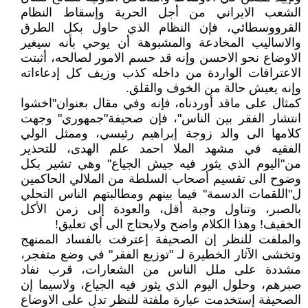
الشعب الايراني من أجل الحرية وإسقاط النظام
القرووسطائي، فإن النظام الذي حاول بکل الطرق
والاساليب المخادعة والمشبوهة أن يوحي بأنه سيغير
الاوضاع نحو الاحسن وإنه قد حسم الامور لصالحه، أثبتت
الاعترافات الواردة من داخله کذب وزيف کل إدعاءاته
وإنه يعيش حالة من الخوف والقلق.
کمثال على ماقد أوردناه، فإنه وفي مقال بعنوان"اخشوا
انتشار الفقر بين الناس"، فإن صحيفة"جمهوري" وجهت
کلامها الى والد زوجة إبراهيم رئيسي، وممثل الولي
الفقيه في مشهد الملا احمد علم الهدى، للتحذير
من"اليوم الذي يثور فيه جيش الجياع" وهي تشير بکل
وضوح الى تقسيم أصحاب السلطة من الملالي الحاکمين
ل"اللقمات الدسمة" فيما بينهم ومطالبتهم الناس التحلي
بالصبر، وتناول وجبة أقل، والعودة إلى زمن الأكل
الخفيف! وهذا الکلام واضح ولايحتاج الى أي تعليق!
والملفت للنظر إن الصحيفة إعترفت بالفساد الممنهج
وتخشى الآثار الخطيرة لـ "توزيع الفقر" في وضع متفجر،
مشددة على ملل الناس من الشعارات، قرب نفاد
صبرهم، وحلول اليوم الذي يثور فيه الجياع، ولاسيما إن
الصحيفة إستخدمت عبارة ملفتة للنظر تدل على الاوضاع