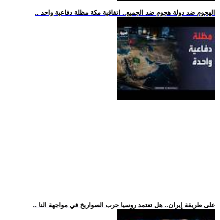
.. الهجوم ضد دولة هجوم ضد الجميع.. اتفاقية مكة مظلة دفاعية واحد
.. على طريقة إيران.. هل تعتمد روسيا حرب الصواريخ في مواجهة النا