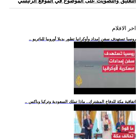
التعليق والتصويت على الموضوع في الموقع الرئيسي
اخر الافلام
.. روسيا تستهدف سفن إمداد وأوكرانيا تطور بديلا أوروبيا للباتريو
.. اتفاقية مكة للدفاع المشترك.. ماذا تملك السعودية وتركيا وباكس