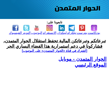
تابعونا على:
بودكاست
بنترست
تيلكرام
لينكدإن
الانستغرام
اليوتيوب
التويتر
الفيسبوك
تبرعاتكم وتبرعاتكن المالية تحفظ استقلال الحوار المتمدن،
فشاركونا في دعم استمرارية هذا الفضاء اليساري الحر
[اشترك في قناة ‫«الحوار المتمدن» على اليوتيوب]
الحوار المتمدن - موبايل
الموقع الرئيسي