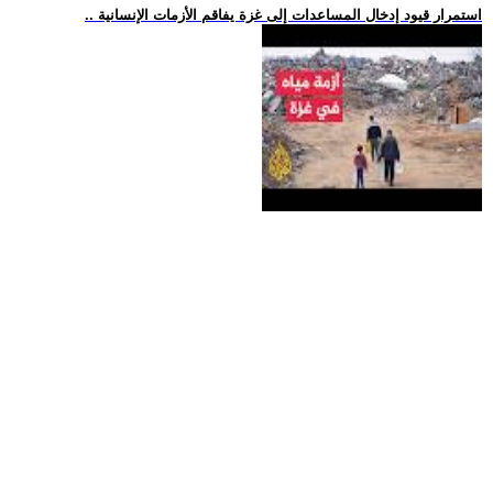
.. استمرار قيود إدخال المساعدات إلى غزة يفاقم الأزمات الإنسانية