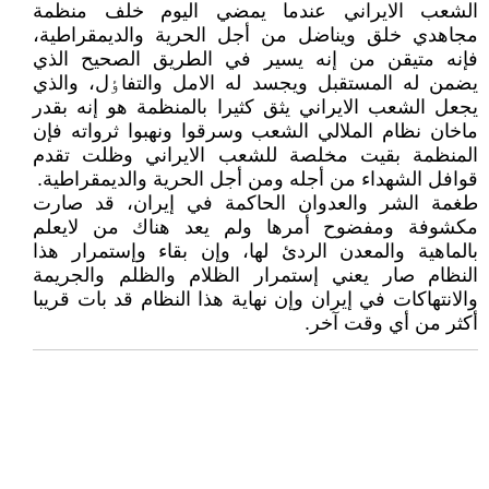
الشعب الايراني عندما يمضي اليوم خلف منظمة
مجاهدي خلق ويناضل من أجل الحرية والديمقراطية،
فإنه متيقن من إنه يسير في الطريق الصحيح الذي
يضمن له المستقبل ويجسد له الامل والتفاٶل، والذي
يجعل الشعب الايراني يثق کثيرا بالمنظمة هو إنه بقدر
ماخان نظام الملالي الشعب وسرقوا ونهبوا ثرواته فإن
المنظمة بقيت مخلصة للشعب الايراني وظلت تقدم
قوافل الشهداء من أجله ومن أجل الحرية والديمقراطية.
طغمة الشر والعدوان الحاکمة في إيران، قد صارت
مکشوفة ومفضوح أمرها ولم يعد هناك من لايعلم
بالماهية والمعدن الردئ لها، وإن بقاء وإستمرار هذا
النظام صار يعني إستمرار الظلام والظلم والجريمة
والانتهاکات في إيران وإن نهاية هذا النظام قد بات قريبا
أکثر من أي وقت آخر.