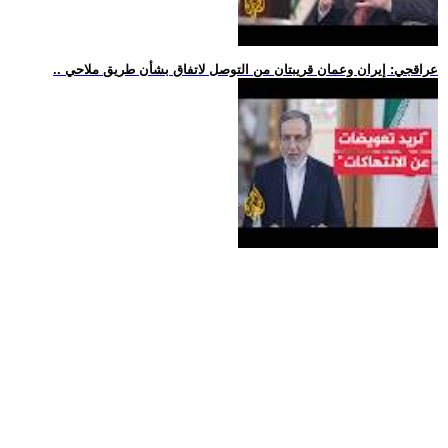
.. عراقجي: إيران وعمان قريبتان من التوصل لاتفاق بشأن طريق ملاحي