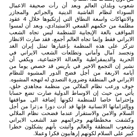
شعوب وبلدان العالم وبعد أن رأت صحيفة الاعمال
السوداء لنظام الفاشية الدينية والجرائم والمجازر
والانتهاکات واسعة النطاق التي إرتکبوها خلال 4 عقود
مظلمة من حکمهم القمعي الاستبدادي، وبعد أن لمسوا
المواقف بالغة الإيجابية للمنظمة ليس تجاه الشعب
الايراني فقط وإنما تجاه العالم أجمع، فقد صارت الانظار
تترکز على هذه المنظمة بإعتبارها تمثل إيران الغد
وتجسد آمال وأماني وتطلعات الشعب الايراني في
الحرية والديمقراطية والعدالة الاجتماعية، ويکفي أن
نشير إن التجمع الاخير في باريس قد خصص يوما من
أيامه الاربعة من أجل فضح الدور المشبوه للنظام
الايراني في المنطقة وضرورة التصدي له لنهجه المشبوه.
خوف ورعب نظام الملالي من منظمة مجاهدي خلق،
يأتي من حيث إن الاوساط الدولية صارت تضع حسابا
وإحتراما خاصا للمنظمة لکونها إضافة الى مواقفها
ووإلتزاماتها الانسانية فإنها قد أدت دورا مٶثرا من أجل
السلام والامن والاستقرار عندما فضحت نظام الملالي
وکشفت مخططاتهم وجرائمهم ضد الشعب الايراني
وشعوب المنطقة والعالم وأثبتت بأنهم يشکلون خطرا
کبير على السلام لکونهم إرهابيون فکرا وعملا.