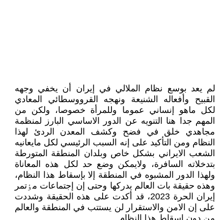
لم يعد بوسع نظام الملالي في إيران أن يخفي وجهه
القبيح وأفعاله الشنيعة ونهجه القرووسطائي المعادي
لکل ماهو إنساني عموما وللمرأة خصوصا، ولکن من
المهم جدا هنا التنويه عن الدور الاساسي البارز لمنظمة
مجاهدي خلق في فضح وکشف المعدن الردئ لهذا
النظام ومن التأکيد على إنه السبب الرئيسي لکل مايعانيه
الشعب الايراني بشکل خاص وبلدان المنطقة المتورطة
بتدخلاته السافرة، ولايمکن وضع حد لکل هذه المعاناة
ولهذا الدور المشبوه في المنطقة إلا بإسقاط هذا النظام،
وهذه حقيقة بات العالم يدرکها وحتى إن إجتماعات مٶتمر
إيران الحرة 2023، قد أکدت على هذه الحقيقة وشددت
على إن الامن والاستقرار لن يستتب في المنطقة والعالم
من دون إسقاط هذا النظام.