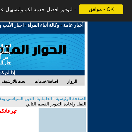
موافق - OK
لتوفير افضل خدمة لكم ولتسهيل عملي
أخبار عامة
-
وكالة أنباء المرأة
-
اخبار الأدب و
الموقع
يسارية
"من أج
حاز ال
إذا لديك
الزوار
اضافة/خدمات
بحث/الارشيف
الصفحة الرئيسية
-
العلمانية، الدين السياسي ونق
النقل وإعادة التدوير القسم الثاني
تبرعاتكم