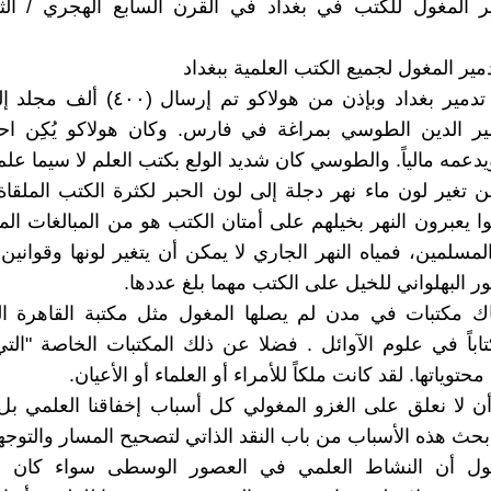
ير المغول للكتب في بغداد في القرن السابع الهجري / ال
ير المغول لجميع الكتب العلمية ببغداد
قبل حادثة تدمير بغداد وبإذن من هولاكو تم إ
ر الدين الطوسي بمراغة في فارس. وكان هولاكو يُكِن احترام
عمه مالياً. والطوسي كان شديد الولع بكتب العلم لا سيما علم 
 تغير لون ماء نهر دجلة إلى لون الحبر لكثرة الكتب الملقاة
وا يعبرون النهر بخيلهم على أمتان الكتب هو من المبالغات الم
مسلمين، فمياه النهر الجاري لا يمكن أن يتغير لونها وقوانين ا
ر البهلواني للخيل على الكتب مهما بلغ عددها.
اك مكتبات في مدن لم يصلها المغول مثل مكتبة القاهرة 
١٨٠) كتاباً في علوم الآوائل . فضلا عن ذلك المكتبات الخاصة "ا
توياتها. لقد كانت ملكاً للأمراء أو العلماء أو الأعيان.
 لا نعلق على الغزو المغولي كل أسباب إخفاقنا العلمي بل
حث هذه الأسباب من باب النقد الذاتي لتصحيح المسار والتوجه
ول أن النشاط العلمي في العصور الوسطى سواء كان ف