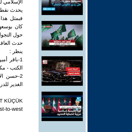
الإسلامي لم
يحدث نقطة 
فبمثل هذا 
كان بوسعهم
حول التجول
حدث العاقل
ينظر :
1-باقر أم
الكتب - مكتبة 
2-حسن ال
الغدير للدراسات ال
T KÜÇÜK
st-to-west