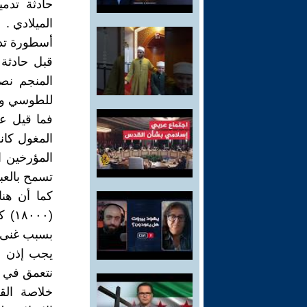
حادثة تدم
الميلادي .
أسطورة تدم
المنجم نصي
للطوسي ويد
فما قيل عن
المغول كان
المؤرخين ال
تسمح بالعبو
كما أن هن
(٠٠
بسبب غنى مح
يجب إذن أن
نتعمق في ب
خلاصة الق