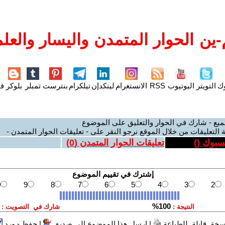
ين الحوار المتمدن واليسار والعلم
وك
التويتر
اليوتيوب
RSS
الانستغرام
لينكدإن
تيلكرام
بنترست
تمبلر
بلوكر
فل
ميع - شارك في الحوار والتعليق على الموضوع
 التعليقات من خلال الموقع نرجو النقر على - تعليقات الحوار المتمدن -
يسبوك (
)
تعليقات الحوار المتمدن (
0
)
سخة قابلة للطباعة
|
ارسل هذا الموضوع الى صديق
|
حفظ - ورد