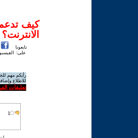
كيف تدعم-
الانترنت؟
تابعونا
على:
الفيسب
رأيكم مهم للج
للاطلاع وإضافة
تعليقات الف
|
ن