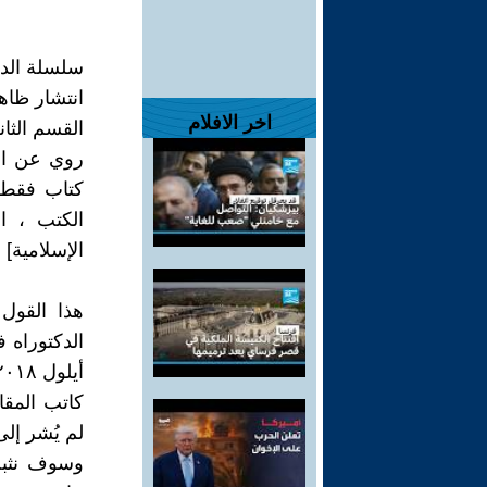
سلسلة الدعا
انتشار ظاهر
اخر الافلام
القسم الثان
كتاب فقط 
الكتب ، ا
الإسلامية] 
هذا القول
أيلول ٢٠١٨) .
كاتب المقا
لم يُشر إل
وسوف نثبت