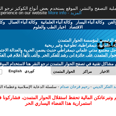
ة التصفح والنشر، الموقع يستخدم بعض أنواع الكوكيز نرجو النق
More info - المزيد
experience on our website
الفن
-
وكالة أنباء اليسار
-
وكالة أنباء العلمانية
-
وكالة أنباء العمال
-
وكا
الاقتصاد
-
اخبار الطب والعلوم
 الرئيسي لمؤسسة الحوار المتمدن
، علمانية، ديمقراطية، تطوعية وغير ربحية
ل مجتمع مدني علماني ديمقراطي حديث يضمن الحرية والعدالة الاجتم
حوار المتمدن على جائزة ابن رشد للفكر الحر والتى نالها أعلام في الفك
م مشاكل تقنية في تصفح الحوار المتمدن نرجو النقر هنا لاستخدام الموقع
كوردي
English
الاخبار
مراكز
الحوار المتمدن
د الفكر الديني
-
رحيم فرحان صدام
 وتبرعاتكن المالية تحفظ استقلال الحوار المتمدن، فشاركونا 
استمرارية هذا الفضاء اليساري الحر