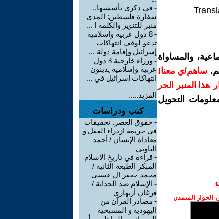
-
في ذكرى تأسيسها..
Transl
سفارة فلسطين: المدى
منبر للتنوير والكلمة ا ...
-
8 دول عربية وإسلامية
تدعو لوقف انتهاكات
إسرائيل وإقامة دولة ...
اعية، والمساواة
-
وزراء خارجية 8 دول
عربية وإسلامية يدينون
م.
ساهم/ي معنا!
انتهاكات إسرائيل في ...
رار هذا المنبر الحر
المزيد.....
معلومات التحويل
كتب ودراسات
-
حقوق العصر. تحقيقات
في جريمة ازدراء العقل و
معاداة الإنسان / أحمد
التاوتي
-
قراءة في تاريخ الاسلام
المبكر الطبعة الثانية /
محمد جعفر ال عيسى
-
الإسلام ضد الحداثة /
فرغان أزيهاري
الحوار المتمدن
-
مصادر القرآن من
اليهودية و المسيحية
السريانية و الجاهلية و أ ...