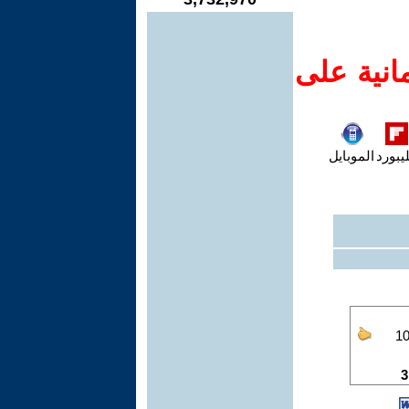
انية على
يبورد
الموبايل