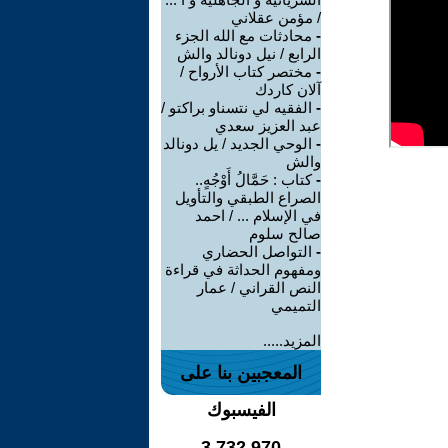
/ مؤمن عقلاني
-
محادثات مع الله الجزء
الرابع / نيل دونالد والش
-
مختصر كتاب الأرواح /
آلان كاردك
-
الفقيه لي نتسناو براكتو /
عبد العزيز سعدي
-
الوحي الجديد / يل دونالد
والش
-
كتاب : حَمَّالُ أَوْجُهٍ..
الصراع الطبقي والتأويل
في الإسلام ... / احمد
صالح سلوم
-
التواصل الحضاري
ومفهوم الحداثة في قراءة
النص القراني / عمار
التميمي
المزيد.....
المعجبين بنا على
الفيسبوك
3,732,970