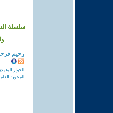
وا
رحيم فرح
الحوار المتمدن-العدد: 7679 - 23
المحور: العلما