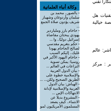
كاراً تقني
وكالة أنباء العلمانية
-
بالصور.. محمد بن
تقنيات هل
سلمان وأردوغان وشهباز
شريف يؤدون صلاة الجمع
ة خيالية
...
-
حاخام بارز وملياردير
يهودي يبحثان مقاضاة
إسرائيل دوليًا.. وا ...
-
حكم بتغريم مقدسي
لصالح الحاخام يهودا
اشر: عالم
غليك.. إليكم السبب
-
حاخام اليهود الأكبر في
روسيا: يمكن تسوية
ر : مركز
النزاعات في العالم ...
-
بيان الدول العربية
والإسلامية خطوة على
الطريق الصحيح ولكن... ...
-
الهباش: بيان الدول
العربية والإسلامية لإدانة
الانتهاكات الإس ...
-
المشروع بديلا عن
الانتماء.. كيف يصعد
المسلمون الأمريكيون لمو
...