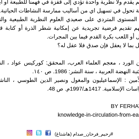
 يقدم ولا نظرية واحدة تؤدي إلى قفزة في فهمنا للطبيعة أو ابت
تحول في تسهيل اي من أساليب ممارسة النشاطات الحياتية.
المستوى المتردي على صعيدي العلوم النظرية الطبيعية وال
 تقديم فرضية تجريدية عن إمكانية شطر الذرة أو كتابة قص
 أو اللعب بكرة القدم فيما بين المجرات.
 بما لا يعقل فإن صدق فلا عقل له؟
ين الورد ، معجم العلماء العرب، المحقق: كوركيس عواد ، الن
النهضة العربية ، سنة النشر: 1986. ص ١٤٠.
أمين : الإسماعيليون والمغول ونصير الدين الطوسي ، الناش
إسلامية. 1417هـ/1997م. ص 48.
BY FERHA
knowledge-in-circulation-from-ea
#رحيم_فرحان_صدام (هاشتاغ)