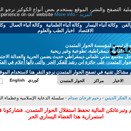
ة التصفح والنشر، الموقع يستخدم بعض أنواع الكوكيز نرجو النق
More info - المزيد
experience on our website
الفن
-
وكالة أنباء اليسار
-
وكالة أنباء العلمانية
-
وكالة أنباء العمال
-
وكا
الاقتصاد
-
اخبار الطب والعلوم
 الرئيسي لمؤسسة الحوار المتمدن
، علمانية، ديمقراطية، تطوعية وغير ربحية
ل مجتمع مدني علماني ديمقراطي حديث يضمن الحرية والعدالة الاجتم
حوار المتمدن على جائزة ابن رشد للفكر الحر والتى نالها أعلام في الفك
م مشاكل تقنية في تصفح الحوار المتمدن نرجو النقر هنا لاستخدام الموقع
كوردي
English
الاخبار
مراكز
الحوار المتمدن
د الفكر الديني
-
رحيم فرحان صدام
 وتبرعاتكن المالية تحفظ استقلال الحوار المتمدن، فشاركونا 
استمرارية هذا الفضاء اليساري الحر