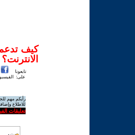
كيف تدعم-
الانترنت؟
تابعونا
على:
الفيسب
رأيكم مهم للج
للاطلاع وإضافة
تعليقات الف