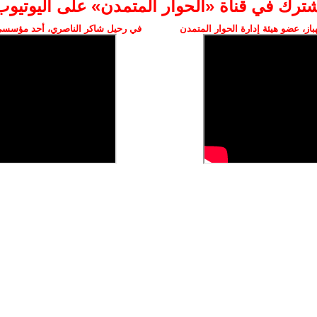
شترك في قناة «الحوار المتمدن» على اليوتيوب
ز، عضو هيئة إدارة الحوار المتمدن
في رحيل شاكر الناصري، أحد مؤسسي 