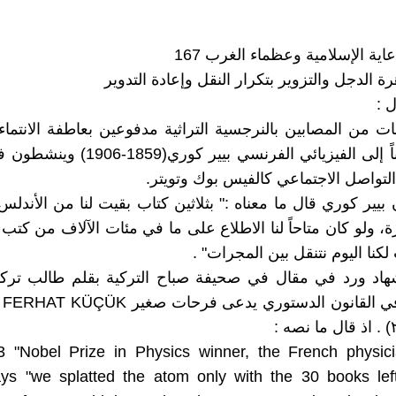
ية الإسلامية وعظماء الغرب 167
ة الدجل والتزوير بتكرار النقل وإعادة التدوير
 :
ئات من المصابين بالنرجسية التراثية مدفوعين بعاطفة الانتماء
قولاً منسوباً إلى الفيزيائي الفرنسي بيير ك
لتواصل الاجتماعي كالفيس بوك وتويتر.
بيير كوري قال ما معناه :" بثلاثين كتاب بقيت لنا من الأندلس
ة، ولو كان متاحاً لنا الاطلاع على ما في مئات الآلاف من كتب
كنا اليوم نتنقل بين المجرات" .
شهاد ورد في مقال في صحيفة صباح التركية بقلم طالب ترك
 "Nobel Prize in Physics winner, the French physici
ays "we splatted the atom only with the 30 books lef