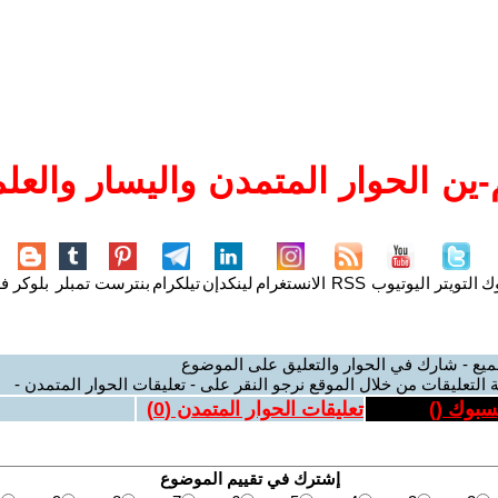
ين الحوار المتمدن واليسار والعلم
وك
التويتر
اليوتيوب
RSS
الانستغرام
لينكدإن
تيلكرام
بنترست
تمبلر
بلوكر
فل
ميع - شارك في الحوار والتعليق على الموضوع
 التعليقات من خلال الموقع نرجو النقر على - تعليقات الحوار المتمدن -
يسبوك (
)
تعليقات الحوار المتمدن (
0
)