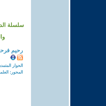
وال
رحيم فرح
الحوار المتمدن-العدد: 7678 - 23
المحور: العلما