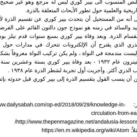
لنص المنسوب الى بيير كوري ليس له مرجع وهو غير صحيح 
اريخية والعلمية حول تطور الأبحاث المتعلقة بالذرة.
 أنه من المستحيل أن يتحدث بيير كوري عن تقسيم الذرة لأ
يد والسائد في زمنه هو نموذج جون دالتون القائم على الفرضية 
نقسام الذرة. وبعد وفاة بيير كوري بسبع سنوات قدم نيلز بو
لذري الذي يقترح أن الإلكترونات تتحرك في مدارات حول ال
م) وليست مندمجة في النواة ، ولم يكن تركيب النواة معروفاً بش
إكتشاف النيترون عام ١٩٣٢ - بعد وفاة بيير كوري بستة وعشري
 الذري أكثر. وأجريت أول تجربة لشطر الذرة عام ١٩٣٨ .
أن ينسب القول بتقسيم الذرة إلى بيير كوري قبل حدوثه بإثني
(١) ينظر: ww.dailysabah.com/op-ed/2018/09/29/knowledge-in
circulation-from-ea