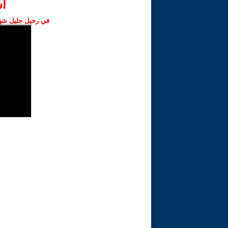
ا‫
في رحيل جليل شهبا