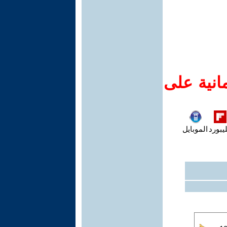
انية على
يبورد
الموبايل