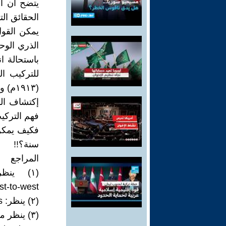
يتضح ان ا
الحقائق الت
يمكن القول
الذري الوح
باستحالة ا
للتركيب ا
(١٩١٣
فهم التركيب
فكيف يمكن 
سنة؟!!
المراجع
st-to-west
(٢) ينظر: http://www.thepenmagazine.net/andalusia-lessons/
(٣) ينظر مثلاً: https://en.m.wikipedia.org/wiki/Atom