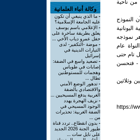
من ناحية
وكالة أنباء العلمانية
-
ما الذي ينبغي أن تكون
ن النموذج
عليه الجامعة الإسلامية؟
-
الإعلامي باسم يوسف
اليونانية
يعلق بطريقة ساخرة على
هر نموذجه
حفل عمرو دياب الأخي ...
-
موضة -التكفير- لدى
نواة عام
التيارات الدينية في
كل تام حتى
إسرائيل
-
تصعيد واسع في الضفة:
ن سنة - فتحسن
إصابات في طوباس
وهجمات للمستوطنين
تطال ...
ن وثلاثين
-
تدهور الوضع الأمني
والاقتصادي بالضفة
الغربية يدفع المسيحيين ...
-
نزيف الهجرة يهدد
الوجود المسيحي في
https://w-
الضفة الغربية: تحذيرات
من ...
-
بدون انقطاع.. تردد قناة
طيور الجنة 2026 الجديد
على نايل سات ...
-
أغاني البيبي المفضلة..