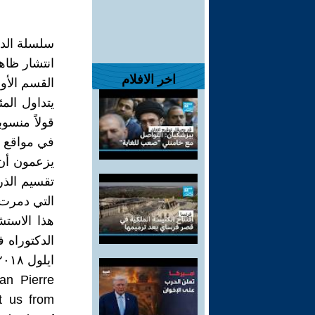
سلسلة الدعا
انتشار ظاهر
اخر الافلام
القسم الأول
يتداول الم
في مواقع ا
يزعمون أن 
تقسيم الذر
التي دمرت ل
هذا الاست
ايلول ٢٠١٨) . اذ قال ما نصه :
an Pierre
t us from