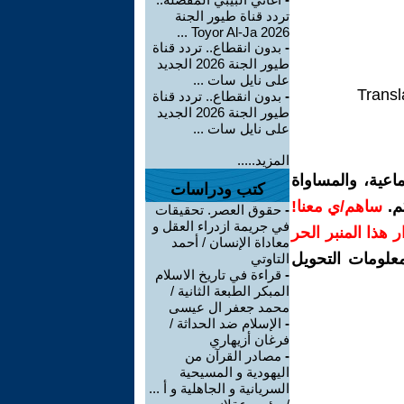
تردد قناة طيور الجنة
2026 Toyor Al-Ja ...
-
بدون انقطاع.. تردد قناة
طيور الجنة 2026 الجديد
على نايل سات ...
Transl
-
بدون انقطاع.. تردد قناة
طيور الجنة 2026 الجديد
على نايل سات ...
المزيد.....
اعية، والمساواة
كتب ودراسات
م.
ساهم/ي معنا!
-
حقوق العصر. تحقيقات
في جريمة ازدراء العقل و
رار هذا المنبر الحر
معاداة الإنسان / أحمد
معلومات التحويل
التاوتي
-
قراءة في تاريخ الاسلام
المبكر الطبعة الثانية /
محمد جعفر ال عيسى
-
الإسلام ضد الحداثة /
فرغان أزيهاري
-
مصادر القرآن من
اليهودية و المسيحية
السريانية و الجاهلية و أ ...