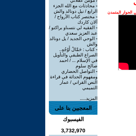
/ مؤمن عقلاني
-
محادثات مع الله الجزء
الرابع / نيل دونالد والش
الحوار المتمدن
-
مختصر كتاب الأرواح /
آلان كاردك
-
الفقيه لي نتسناو براكتو /
عبد العزيز سعدي
-
الوحي الجديد / يل دونالد
والش
-
كتاب : حَمَّالُ أَوْجُهٍ..
الصراع الطبقي والتأويل
في الإسلام ... / احمد
صالح سلوم
-
التواصل الحضاري
ومفهوم الحداثة في قراءة
النص القراني / عمار
التميمي
المزيد.....
المعجبين بنا على
الفيسبوك
3,732,970