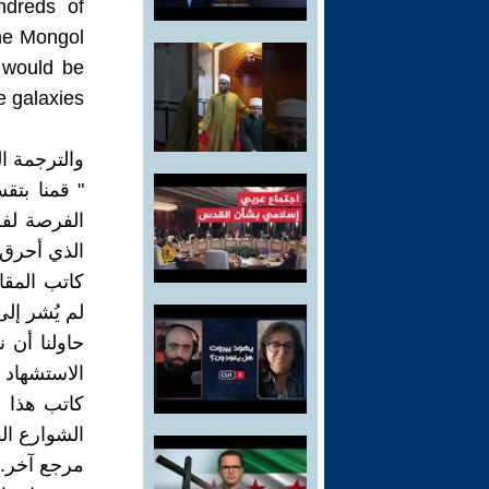
ndreds of
he Mongol
e would be
laxies . ".
والترجمة ا
الفرصة لفح
الذي أحرق ك
كاتب المقا
لم يُشر إل
حاولنا أن 
الشوارع ال
مرجع آخر.