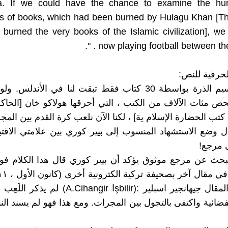
a. If we could have the chance to examine the hu
s of books, which had been burned by Hulagu Khan [T
t burned the very books of the Islamic civilization], w
now playing football between the ga
لحرفية للنص:
" قمنا بتقسيم الذرة بواسطة 30 كتاب فقط تبقت لنا في الأندلس
ص مئات الآلاف من الكتب ، التي أحرقها هولاكو خان [الحاك
تب الحضارة الإسلام ية] ، لكنا الآن نلعب كرة القدم بين المج
ل وضع الاستشهاد المنسوب إلى بيير كوري بين علامتي الاقت
ى مرجع!
نبحث عن مرجع موثوق يؤكد أن بيير كوري قال هذا الكلام ف
كاتب هذا المقال جيهانجير اسبلير :(Cihangir İşbilir
فضائية واكتفى بالتجول بين المجرات. ومع هذا فهو لم يسند ال