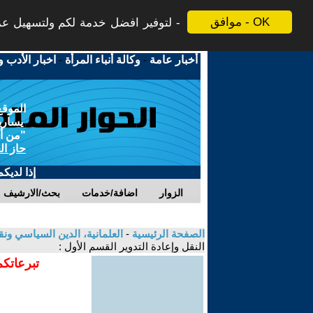
موافق - OK
لتوفير افضل خدمة لكم ولتسهيل عملي
أخبار عامة
-
وكالة أنباء المرأة
-
اخبار الأدب و
الموقع
يسارية
"من أج
حاز ال
إذا لديك
الزوار
اضافة/خدمات
بحث/الارشيف
الصفحة الرئيسية
-
العلمانية، الدين السياسي ونق
النقل وإعادة التدوير القسم الأول :
تبرعاتكم