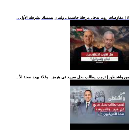
.. مفاوضات روما تدخل مرحلة حاسمة.. ولبنان يتمسك بشرطه الأول | #
.. من واشنطن | ترمب يطالب بحل سريع في هرمز.. وغلاء يهدد صحة الأ