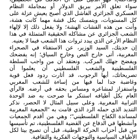
سواء تعلق الأمر ببريق الدولار أو بمجاملة النظام
العسكري الجزائري الفاشل الذي أصبح يعيش عزلة على
كل المستويات، ويتمسك بكل قشة مهما كانت هشة،
وأنت من هذه القشات الهشة؛ ولا يفعل ذلك إلا لإلهاء
الشعب الجزائري عن مشاكله الحقيقية المتمثلة في هذا
النظام الأرعن الذي يبدد ثروات هذا الشعب فيما لا يعنيه.
إن حديثك، السيد الوزير، عن الاستفتاء في الصحراء
المغربية، أتى خارج النص وخارج السياق؛ إنه يفضحك
ويفضح جهلك المركب. ونعتقد أن من واجب السلطة
الفلسطينية والشعب الفلسطيني أن يعلموا أن
تصريحاتك، أيها الرجوب، قد أثارت ردود فعل قوية
وغاضبة جدا لما فيها من إساءة للشعب المغربي
واستفزاز لمشاعره ومساس بحقه في أرضه. فالرأي
العام بكل أطيافه استنكر ما صرحت به ضد الوحدة
الترابية المغربية. وعلى سبيل المثال لا الحصر، نذكر
التنديد الذي حمله الرد الذي قامت به "الجمعية المغربية
لمساندة الكفاح الفلسطيني"؛ وهي من أقدم الجمعيات
وأنشطها في الدفاع عن القضية الفلسطينية، تم تأسيسها
من قبل أحزاب الحركة الوطنية، قبل أن تصبح بيتا لكل
الأطياف السياسية والتوجهات الفكرية والثقافية.