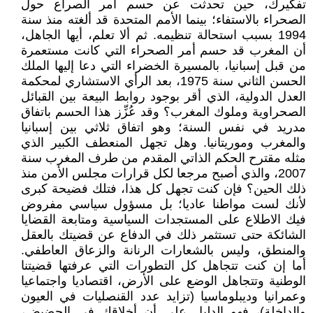
تفكيرك، حين تحدثت عن حسم أمر الصراع حول
الصحراء بالاستفاء؛ بينما الأمم المتحدة قد ألغته منذ سنة
1994 بسبب استحالة تنظيمه. ثم ألا تعلم، أيها الجاهل،
أن المغرب قد حسم أمر الصحراء التي كانت مستعمرة
من قبل إسبانيا، بالمسيرة الخضراء التي دعا إليها الملك
الحسن الثاني سنة 1975، بعد الرأي الاستشاري لمحكمة
العدل الدولية، الذي أقر بوجود روابط البيعة بين القبائل
الصحراوية وملوك المغرب؟ وقد عُزِّز هذا الحسم باتفاق
مدريد في نفس السنة؛ وهو اتفاق ثلاثي بين إسبانيا
والمغرب وموريتانيا. وهل تجهل المنعطف الكبير الذي
مثله مقترح الحكم الذاتي المقدم من طرف المغرب سنة
2007، والذي أصبح مرجعا لكل قرارات مجلس الأمن منذ
ذلك الحين؟ فإن كنت تجهل كل هذا، فتلك فضيحة كبرى
لأنك لست مواطنا عاديا؛ بل مسؤول سياسي مفروض
فيك الاطلاع على المستجدات السياسية ومتابعة القضايا
الشائكة حتى تستثمر ذلك في الدفاع عن قضيتك بالعقل
والمنطق، وليس بالشعارات الرنانة والزعاق العاطفي.
أما إن كنت تتجاهل كل التطورات التي عرفتها قضيتنا
الوطنية وتتجاهل الوضع على الأرض، اقتصاديا واجتماعيا
وعمرانيا وديبلوماسيا (تزايد عدد القنصليات في العيون
والداخلة)، فهو الدليل على أن أخلاقك في الحضيض،