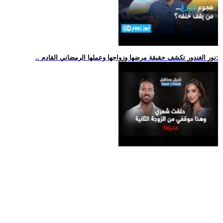
.. نور الغندور تكشف حقيقة مرضها وزواجها وعملها الرمضاني القادم: