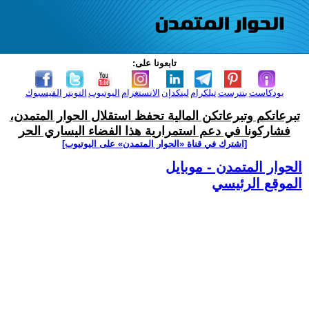
تابعونا على:
بودكاست
بنترست
تيلكرام
لينكدإن
الانستغرام
اليوتيوب
التويتر
الفيسبوك
تبرعاتكم وتبرعاتكن المالية تحفظ استقلال الحوار المتمدن،
فشاركونا في دعم استمرارية هذا الفضاء اليساري الحر
[اشترك في قناة ‫«الحوار المتمدن» على اليوتيوب]
الحوار المتمدن - موبايل
الموقع الرئيسي