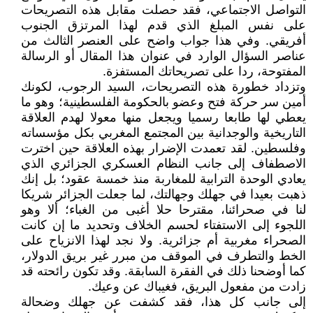
التواصل الاجتماعي، فقد حصلت مقابل هذه التصريحات
على نفس المبلغ الذي قدم لهذا المرتزق الجنوب
أفريقي. وفي هذا جواب واضح على العنصر الثالث من
عناصر السؤال الوارد في عنوان هذا المقال أو الرسالة
المفتوحة، ردا على تصريحاتك المستفزة.
وتزداد خطورة هذه التصريحات، السيد الرجوب، لكونك
أمين سر حركة فتح وعضو بالحكومة الفلسطينية؛ وهو ما
يعطي لها طابعا رسميا ويجعل منها معولا لهدم العلاقة
التاريخية والوجدانية بين المجتمع المغربي بكل مؤسساته
وفلسطين. لقد تعمدت الإضرار بهذه العلاقة حين اخترت
الاصطفاف إلى جانب النظام العسكري الجزائري الذي
يعادي الوحدة الترابية للمغاربة منذ خمسة عقود؛ بل إنك
ذهبت بعيدا في جهلك وجهالتك، لما جعلت الجزائر شريكا
لنا في صحرائنا، مقترحا حلا أغبى من الغباء؛ ألا وهو
اللجوء إلى الاستفتاء لحسم الخلاف وتحديد ما إن كانت
الصحراء مغربية أم جزائرية. ولا نجد لهذا الانزياح على
الخط والتطرف في الموقف من مبرر غير بريق الدولار،
كما أوضحنا ذلك في الفقرة السابقة. وقد تكون رائحته قد
زادت من مفعول البريق، فغيباك عن وعيك.
إلى جانب كل هذا، فقد كشفت عن جهلك وضحالة