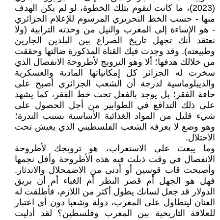
(2023)، ما كانت لتقوم بتلك الخطوة، لو لم يكن الهدف
منها - حسب الخط التحريري المرسوم للإعلام الجزائري
- هو الإساءة إلى المغرب والنيل من وحدته الترابية (ولا
نعتقد أنك تجهل تاريخ الصراع بين البلدين الجارين
وطبيعته). وقد وجدت فيك القناة المذكورة ضالتها وحققت
من خلالك هدفها؛ ألا وهو الترويج لأطروحة الانفصال الذي
سخرت له الجزائر كل إمكانياتها المادية والعسكرية
والديبلوماسية لدرجة أن الشعب الجزائري أصبح على
حافة الفقر؛ بل يوجد بالفعل تحت خط الفقر، كما يشهد
على ذلك التدافع في الطوابير من أجل الحصول على
شيء قليل من المواد الغذائية الأساسية بسبب الندرة؛
وهو وضع لا يعرفه الشعب الفلسطيني الذي يعيش تحت
الاحتلال.
وما يبعث على الاستغراب، هو ترويجك لأطروحة
الانفصال في وقت ذبلت فيه هذه الأطروحة وأفل نجمها
وأصبحت قاب قوسين أو أدنى من الاضمحلال والاندثار.
فهل هو الجهل أم قصر النظر أم الغباء أم أن بريق
الدولار قد جعل لسانك يطول أكثر من اللازم، فأطلقت له
العنان ليتطاول على المغرب، دولة وشعبا دون أي اعتبار
للعلاقة التاريخية بين المغرب وفلسطين؟ لقد أدليت