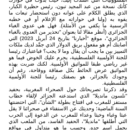
المسؤوليات التي أسندت إليك، حيث بدوت في حوارك
كأنك نسخة من عبد المجيد تبون، رئيس حظيرة الكبار،
الذي يطلق الكلام على عوانه دون استحضار تبعات ما
يفوه به (ولنا في حواراته مع الإعلام أو في خطبه
الرسمية ما يكفي من الأمثلة). فهل هي عدوى الغباء
الجزائري (أنظر مقالا لنا بعنوان "تحذير من العدوى بالغباء
الجزائري"، موقع "أخبارنا" بتاريخ 24 أبريل 2023) التي
أصابتك أم هو مفعول بريق الدولار الذي جمَّد لديك ملكات
التمييز بين ما يجب أن يقال وما لا يجب؟ فباعتبارك رئيسا
للجنة الأولمبية الفلسطينية، يحرم عليك الخوض فيما هو
غير رياضي طبقا للمواثيق الأولمبية. لكنك ضربت بهذه
المواثيق عرض الحائط بكل صفاقة ووقاحة، رغم أن
وجودك بالجزائر، هو بصفتك رئيسا للجنة الأولمبية
الفلسطينية.
وقد ذكرتنا تصريحاتك حول الصحراء المغربية، بحفيد
"نلسون مانديلا" الذي استدعته الجزائر لإلقاء خطاب
مستفز للمغرب في افتتاح بطولة "الشأن"، التي احتضنتها
السنة الماضية؛ وحديثك عن الاستفتاء في صحرائنا لا يقل
عبثا وغباء وخبثا وعداء للمغرب عن الدعوة إلى الحرب
التي أطلقها "مانديلا"، الحفيد الفاسد، من الملعب الذي
يحمل اسم جده. وحسب ما هو متداول في مواقع