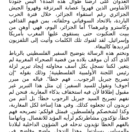
العدوان على أرضنا طوال هذه المدة؟ أليس جنودنا
الأشاوس الذين قهروا عصابة المرتزقة وقهروا الجيش
الجزائري رغم استقواء الجزائر، خلال فترة الحرب
الباردة، بالاتحاد السوفياتي وحلفائه، بمن فيهم القذافي
وكاسترو وغيرهما؟ أما الجزائر، اليوم، فهي أوهن من
ببيت العنكبوت حتى يستقوى عليها المغرب بأمريكا
وإسرائيل. لقد لقنوك تلك الكلمات وأتيت إلى التلفزيون
لترديدها كالببغاء.
ونختم هذه الرسالة بتوضيح السفير الفلسطيني بالرباط
الذي أكد أن موقف بلاده من قضية الصحراء المغربية لم
يتغير. لكننا نسجل بكل أسف محاولته إيجاد تبرير لزلة
رئيس اللجنة الأولمبية الفلسطينية؛ وذلك بقوله "إن
تصريح جبريل الرجوب... فهم خطأ". فياله من مبرر
أجوف! ونقول للسيد السفير: إن مثل هذا التبرير غير
مقبول إطلاقا لأن فيه استخفاف بذكاء المغاربة. فنحن لم
نفهم تصريح السيد جبريل الرجوب خطأ؛ بل أنتم من
تريدون أن تجعلوه كذلك. وفي هذا إساءة لكل المغاربة،
وكذا لشخصكم ولفلسطين. فبمثل قولكم: تصريحه فهم
خطأ، تؤكدون مشاطرتكم لرأيه المؤيد للانفصال. وباتهامنا
بالفهم الخطأ تؤيدون تدخله في الشؤون الداخلية لبلادنا
والمساس بسيادتها. وهذا التدخل واضح وفاضح في