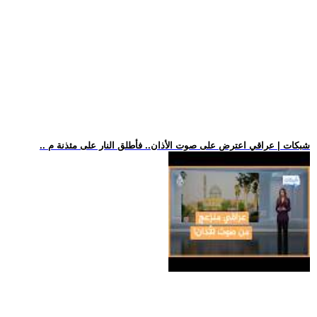
.. شبكات | عراقي اعترض على صوت الأذان.. فأطلق النار على مئذنة م