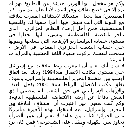
وكم هو مخجل، أيها الوزير، حديثك عن التطبيع! فهو لم
يزد إلا في فضح نفاقك وحربائيتك، لأننا نعلم أنك من أكبر
المطبعين؛ مما يجعل استغلالك لاستئناف المغرب لعلاقته
مع الدولة التي أنت تعيش فيها، أمرا مسيئا لك وللقضية
الفلسطينية. فمن أجل إرضاء النظام الجزائري - الذي
يتاجر بالقضية الفلسطينية، ويسيء إليها بجعلها في
مستوى عصابة البوليساريو الإرهابية التي يسلحها ويمولها
على حساب الشعب الجزائري المعذب في الأرض -
سمحت لنفسك بركوب صهوة اللغة الخشبية والمزايدات
الفارغة.
لا شك أنك تعلم أن المغرب ربط علاقات مع إسرائيل
على مستوى مكاتب الاتصال منذ1994؛ وذلك بعد اتفاق
أوسلو بين منظمة التحرير الفلسطينية وإسرائيل. وسوف
يغلق مكتب الاتصال بالرباط سنة 2000 بفعل العنف
والإرهاب الإسرائيلي في حق الشعب الفلسطيني الذي
انتفض دفاعا عن أرضه (الانتفاضة الفلسطينية الثانية).
وكم كنت صغيرا حين اعتبرت أن استئناف العلاقة بين
المغرب وإسرائيل، فيه استقواء بهذه الأخيرة وبأميركا
على الجزائر! فياله من غباء! ألا تعلم أن عمر الصراع
تجاوز سن الكهولة ومقبل على الشيخوخة؟ فمن كان يرد