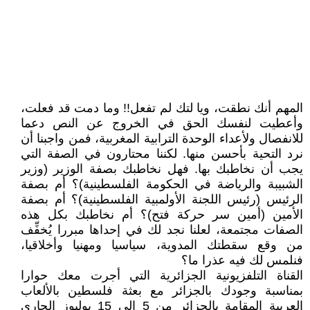
المهم أنك نطقت، ويا لتك لم تفعل!! وما دمت قد فعلت،
وأعطيت لنفسك الحق في الخروج عن النص دعما
للانفصال ولأعداء الوحدة الترابية المغربية، فمن واجبنا أن
نرد التحية بأحسن منها. لكننا محتارون في الصفة التي
يجب أن نخاطبك بها. فهل نخاطبك بصفة الوزير (وزير
الشبيبة والرياضة في الحكومة الفلسطينية)؟ أم بصفة
الرئيس (رئيس اللجنة الأولمبية الفلسطينية)؟ أم بصفة
الأمين (أمين سر حركة فتح)؟ أم نخاطبك بكل هذه
الصفات مجتمعة، لعلنا نجد لك في إحداها مبررا يُخفِّف
من وقع سقطتك المدوية، سياسيا ومهنيا وأخلاقيا،
فنلمس لك فيه عذرا ما؟
القناة التلفزيونية الجزائرية التي أجرت معك حوارا
بمناسبة وجودك بالجزائر مع بعثة فلسطين بالألعاب
العربية المقامة بالجزائر من 5 إلى 15 يوليوز الجاري