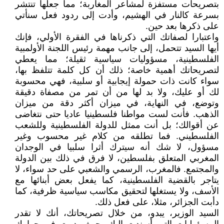
بتصريحات مستفزة لمشاعر المغاربة؛ مما جعلها تنتشر
بسرعة كالنار في الهشيم، وأدت إلى ردود فعل سنأتي
على ذكرها بعد حين.
واعتبارا لصفاتك التي ذكرناها في الفقرة الأولي، فإنك
أيها السيد تتحمل، إلى جانب مهمة رئيس اللجنة الأولمبية
الفلسطينية، مسؤوليات سياسية ثقيلة؛ مما يعطي
لتصريحاتك أهمية خاصة؛ ذلك أن كل كلمة تتلفظ بها،
سواء كانت ذات حمولة إيجابية أو سلبية، فهي محسوبة
لك أو عليك، ولا بد لها من أن تمر من مصفاة دقيقة
وتوضع، في النهاية، في ميزان أكثر دقة من ميزان
الذهب. فأنت لست مواطنا فلسطينيا عاديا حتى نتغاضى
عن أقوالك؛ بل أنت ممثل للدولة الفلسطينية وللشعب
الفلسطيني. فما تطلقه من كلام غير محسوب وغير
مسؤول، لا شك أنه سيترك أثرا سلبيا في الوجدان
المغربي المتعلق بفلسطين، لا فرق في ذلك بين الدولة
والمجتمع. فالمغرب، الرسمي والشعبي على حد سواء، لا
يتاجر بالقضية الفلسطينية، كما يفعل بعض أبنائها مع
الأسف، ولا يستغلها لتحقيق مكاسب سياسية ظرفية، كما
دأبت الجزائر، مثلا، على فعل ذلك.
السيد الوزير، يبدو، من خلال تصريحاتك، أنك لا تقدر