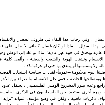
سان ، وفي رحاب هذا اللقاء في ظروف الحصار والانقسام 
ي بهذا السؤال .. ماذا لو كان غسان كنفاني لا يزال على قيد
 عادية ويحدق في خيبة غير عادية"، ماذا لو عاد إلى الوطن وه
 الانقسام وتشتت الهوية والشعب والقضية ، وألقى كلمة ف
له ولا يستلهمها أو يهتدي بها حتى لو عرفها..!؟ .
ضيتنا اليوم محكومة –عموماً- لقيادات سياسية استبدلت المصلح
اها وبمصالحها الخاصة ، ففي ظل الانقسام والصراع بين الأخوة 
راجع وعدم تبلور المشروع الوطني الفلسطيني ، يحتفل عدونا ا
ه، ومرة أخرى نستعيد نحن الفلسطينيون في الذكرى الخامسة
طياف ذكريات ماضية ، ولكن في وضع مؤسف عنوانه "تزايد ال