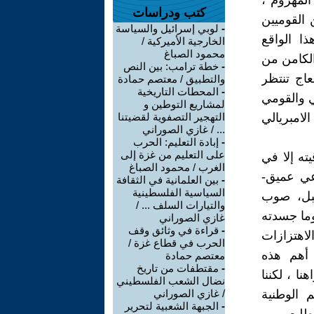
المهزوم ،
كتب ودراسات
القوميين
-
لوبي إسرائيل والسياسة
ا الواقع
الخارجية الأميركية /
محمود الصباغ
الكامن من
-
خطة ترامب: بين النص
اج تنتظر
والتطبيق / معتصم حمادة
-
المحطات التاريخية
ي والقومي
لمشاريع التوطين و
امبريالي
التهجير التصفوية لقضيتنا
... / غازي الصوراني
-
إبادة التعليم: الحرب
على التعليم من غزة إلى
ته إلا في
الغرب / محمود الصباغ
وعي عميق-
-
بين العلمانية في الثقافة
السياسية الفلسطينية
قبل، صوب
والتيارات السلف ... /
وما جسدته
غازي الصوراني
-
قراءة في وثائق وقف
لاهتزازات
الحرب في قطاع غزة /
 أهم هذه
معتصم حمادة
-
مقتطفات من تاريخ
ا ، لكننا
نضال الشعب الفلسطيني
م الوطنية
/ غازي الصوراني
-
الجبهة الشعبية لتحرير