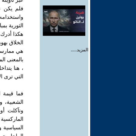
عبر تأويله
فلم يكن نا
واستخدامه
الثورية بمب
هكذا أدرك 
الخلاق بهوي
المزيد.....
هي ممارسة ا
بالمعنى الم
، هنا يتدا
التي ترى ال
فما قيمة ا
الشعبية، و
وتآكلت أو 
الماركسية 
السياسية و