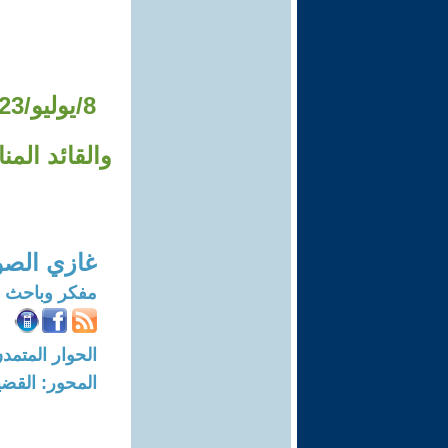
والقائد الم
غازي الصو
مفكر وباحث 
الحوار المتمدن-العدد: 7667 - 3
المحور: القضي