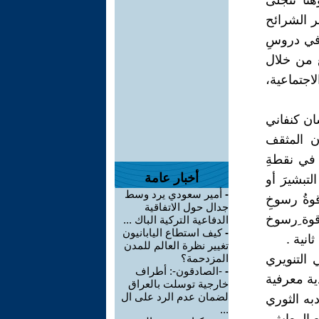
هنا تتجلى
ر الشرائح
 في دروسِ
ع من خلال
الاجتماعية،
سان كنفاني
ن المثقف
ن في نقطةِ
أخبار عامة
لتبشيرَ أو
-
أمير سعودي يرد وسط
وةُ رسوخِ
جدال حول الاتفاقية
وقوة ِرسوخ
الدفاعية التركية الباك ...
-
كيف استطاع اليابانيون
نية .
تغيير نظرة العالم للمدن
 التنويري
المزدحمة؟
-
-الصادقون-: أطراف
ية معرفية
خارجية توسلت بالعراق
لضمان عدم الرد على ال
به الثوري
...