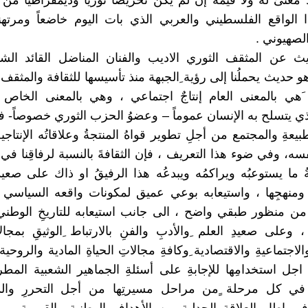
ا معنىً له ولا قيمة إن لم يكن تحريضا ثوريا ًوديمقراطيا من 
 الواقع الفلسطيني والعربي الذي بات اليوم خاضعاً ومرتهنا
الصهيوني .
يث عن المثقف الثوري الاديب والفنان المناضل القائد الش
و حديث يحملُنا إلى رؤية ِالجبهة منذ تأسيسها للثقافة والمثقف
َ َهي بالمعنى العام إنتاجٌ اجتماعي ، وهي بالمعنى الخاص 
لذي يتسلح به الإنسان عموماً – وعضوُ الحزب الثوري خصوصاً- ف
يعةِ والمجتمع من أجلِ تطوير قواهُ المنتجةُ وعلاقاتُه الإنتاجية
سه، وفي ضوء هذا التعريف ، فإن الثقافةَ بالنسبة لرفاقِنا في 
 ما يستوعبُه ويراكمُه ويبدعُه هذا الرفيقُ او ذاك على صعيدِ
ومنهجِها ، واستيعابه بوعي عميق لمكونات واقعه السياسي 
من منظور طبقي واضح ، الى جانب استيعابه للتاريخِ الوطن
وعلى صعيدِ العلم ِوالأدبِ والفنِ بالارتباط ِالوثيقِ بمجالات
الاجتماعيةِ والاقتصادية ِوكافةِ مجالاتِ الحياةِ المادية والروحية
 اجل استخدامِها للإجابةِ على أسئلةِ الجماهير الشعبية الم
في كل مرحلة ٍمن مراحل مسيرتِها من أجل التحررِ والدي