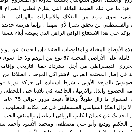
ع" وانسداد الأفق السياسي بالنسبة للدولة أو المشروع الوط
هو: ما هي تلك الغنيمة الهائلة التي يتنازع قطبي الصراع ا
 شيء سوى مزيد من التفكك والانهيارات والهزائم .. فا
والفلسطيني لن تحقق نصرا لأي منهما ، وإنما هزيمة جديدة
 يؤكد على هذا الاستنتاج الواقع الراهن الذي يعيشه أبناء شعبن
ه الأوضاع المختلةِ والمفاوضات العبثية فإن الحديث عن دولةٍ 
ذات سيادة كاملة على الأراضي المحتلة 67 نوع من الوهم ول
تحرري الديمقراطي من أجل استرداد حقنا التاريخي وإقامة
ة في إطار المجتمع العربي الاشتراكي الموحد ، انطلاقا من أ
هيونيٌ بالدرجة الأولى ، شرط استناده إلى حركة ثورية قو
ة الخضوع والذل والارتهان الحاكمة في بلادِنا حتى اللحظة، رغم
العميق بأن المشوارَ ما زال طوي
 لا يزال الفكرُ السياسي الفلسطيني في غير مكانه المطلوب .
ن الحديثُ عن غسانَ الكاتبِ الروائي المناضلِ والمثقفِ الجب..
ن الحكيمِ ووديع وأبو علي مصطفى ومحمد الأسود وأحمد سع