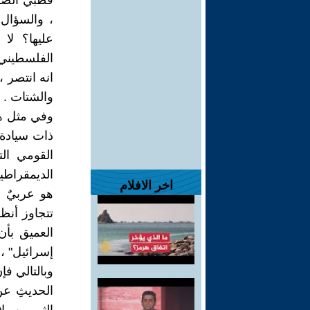
قطبي الصرا
، والسؤال 
عليها؟ لا
الفلسطيني 
انه انتصر ،
والشتات .
وفي مثل هذ
القومي ال
الديمقراطي
اخر الافلام
هو عربيٌ ص
تتجاوز أنظم
إسرائيل" ،
وبالتالي فإ
الحديثِ ع