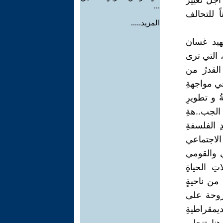
أجل تغيير
...
ً للتحالف
المزيد.....
هيد غسان
، التي ترى
القدرُ من
ي مواجهةِ
ُ و تطويرِ
الجب..هةِ
 الفلسفةِ
الاجتماعي
ي والقومي
ِ الحياةِ
 من ناحيةٍ
طروحة على
مقراطيةِ