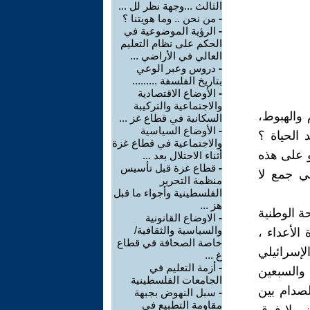
الثالث ...وجهة نظر لل ...
-
من نحن .. وما هويتنا ؟
-
الرؤية الموضوعية في
الحكم على نظام التعليم
العالي في الأراضي ...
-
دروس وعبر الوعي
بتاريخ الفلسفة .........
-
الأوضاع الاقتصادية
والاجتماعية والتركيبة
والهبوط،
السكانية في قطاع غز ...
-
الأوضاع السياسية
 الحياة ؟
والاجتماعية في قطاع غزة
و على هذه
أثناء الاحتلال بعد ...
-
قطاع غزة قبل تأسيس
ي جمع لا
منظمة التحرير
الفلسطينية وأجواء ما قبل
هز ...
ة الوطنية
-
الاوضاع القانونية
والسياسية والثقافية/
الأعداء ،
خاصة الصحافة في قطاع
لإسرائيلي
غ ...
-
أزمة التعليم في
 والسبعين
الجامعات الفلسطينية
صدام بين
-
سبل النهوض بجبهة
مقاومة التطبيع في