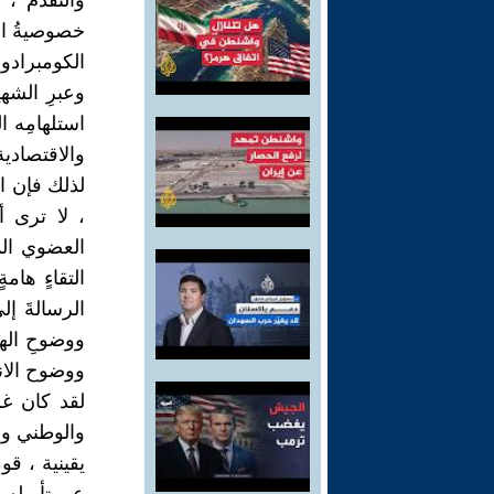
والتقدم ، ف
خصوصيةُ الو
الكومبرادور
وعبرِ الشه
استلهامِه ال
والاقتصادية
لذلك فإن ال
، لا ترى 
العضوي المل
التقاءٍ هام
الرسالةَ إل
ووضوحِ الهو
ووضوح الان
لقد كان غس
والوطني وا
يقينية ، قو