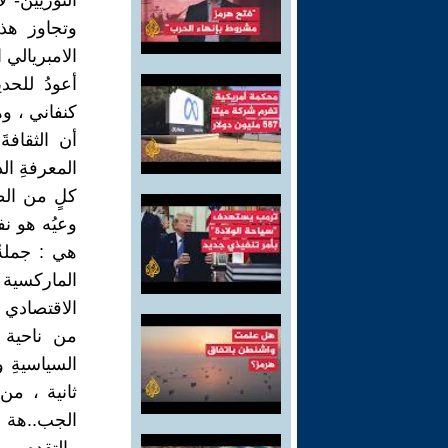
الثوريين- ل
وتجاوز هذا
الامبريالي 
أعودُ للحد
كنفاني ، وه
أن الثقافة
المعرفةِ ا
كلٍ من الطب
وعيُه هو نف
هي : جملةُ
الماركسية 
الاقتصادي 
من ناحية ، 
السياسيةِ و
ثانية ، من
الجب..هة 