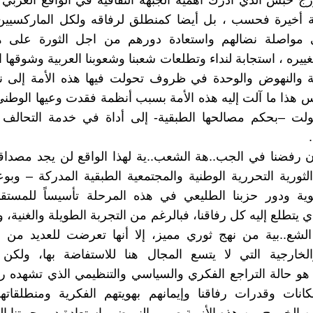
ج حبش الذي أدرك أهمية الجبهة الثقافية في الواقع العربي 
 أخيرة فحسب ، بل أيضا كمنطلق لرفاقه ولكل الماركسيين 
مواصلة نضالهم واستعادة دورهم من اجل الثورة على هذ
ييره ، استجابة لنداء وتطلعات شعبنا وشعوبنا العربية وشوقها 
ة والنهوض والوحدة في ظروف تحولت فيها هذه الأمة إلى نع
ليس هذا ما آلت إليه هذه الأمة بسبب أنظمة فقدت وعيها الوطن
لت –بحكم مصالحها الطبقية- إلى أداة في خدمة التحالف ال
إن رفضنا في الجب..هة الشعب..ية لهذا الواقع لن يجد مصداقي
لثورية التحررية الوطنية والمجتمعية الطبقية المدركة – وب
وية ودور حزبنا الطليعي في هذه المرحلة تأسيساً للمست
 يتطلع إليه كل رفاقنا، فبالرغم من التجربة الطويلة والغنية، 
لشع..بية من نهج ثوري مميز، إلا أنها تعرضت للعديد من ا
والخارجية التي لا يتسع المجال هنا للاستفاضة بها، ولكن
 هو حالة التراجع الفكري والسياسي والتنظيمي الذي تشهده راهن
كانات وقدرات رفاقنا وإيمانهم بهويتهم الفكرية ومنطلقاته