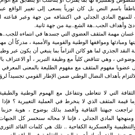
 للنصوص وتفسيره لها بما يقترب أو يتناسب أو يتطابق مع الواق
طقاً باسم النص بل كان ثورياً يسعى إلى تغيير الواقع عب
 للمنهج المادي الجدلي في اكتشافه من جهة وعبر قناعته ا
ادئ وأهداف الجب..هة الشع..بية من جهة ثانية.
غسان مهمة المثقف العضوي التي جسدها في انتماءه للجب..هة
تها ومبادئها ومواقفها الوطنية والقومية والأممية ، مدركاً أن م
لنقد الجذري لما هو كائن التزاماً بما ينبغي أن يكون عبر وظيف
وضوعي ، وهي تتناقض كلياً مع وظيفة التبرير ، أو الاعتراف بال
خل عضويا مفهوم المثقف مع مفهوم الطليعة بالمعنى المعرفي
التزام بأهداف النضال الوطني ضمن الإطار القومي تجسيداً لرؤيت
لثقافة التي لا تتعاطى وتتفاعل مع الهموم الوطنية والطبقية
ما قيمة المثقف الذي لا ينخرط في العملية التغييرية ؟ فإذا
تراجعت جبهتنا الثقافية وأقصد بذلك بوضوح ، هوية حزبنا 
ومنهجها المادي الجدلي ، فإننا لا محاله سنخسر كل الجبهات
التنظيمية والعسكرية الكفاحية .. تلك هي كلمات القائد الثو