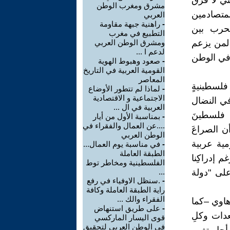
ني لا فرق
مشرق ومغرب الوطن
لمتصادمين
العربي
-
راهنية جبهة مقاومة
لحرب بين
التطبيع في مغرب
 لمن يزعم
ومشرق الوطن العربي
لدعم ا ...
ا في الوطن
-
صعود وهبوط الهوية
القومية العربية في التاريخ
المعاصر
فلسطينيةٍ
-
لماذا لم تتطور الأوضاع
الاجتماعية و الاقتصادية
ا حل سوى في النضال
العربية في ال ...
 فلسطينَ
-
بمناسبة الأول من أيار
....عن العمال والفقراء في
ن الصراعَ
الوطن العربي
مية عربية
-
في مناسبة يوم العمال...
الطبقة العاملة
 إدراكِنا
الفلسطينية ومخاطر توط
لاً وشاقاً ،فبعد مرور حوالي 75 عاما على "دولة
...
-
.سنظل الاوفياء في رفع
راية الطبقة العاملة وكافة
الفقراء والك ...
هاوي –كما
-
على طريق استنهاض
دات وكلِ
قوى اليسار الماركسي
في الوطن العربي لتحقيق