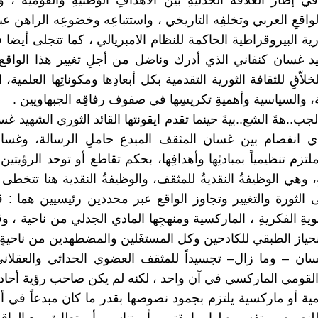
ي إطار العلاقة الجدليةِ بين الأهدافِ الوطنيةِ والقومية ، و
اقعِ العربي وتخلفِه التاريخي ، واستتباعِه وخضوعِه الراهن عب
ية البيروقراطية الحاكمة للنظام الامبريالي ، كما تتجلى أيضا
يد غسان كنفاني الذي أدرك وناضل من أجلِ تغيير هذا الواق
خلاّقِ للثقافة الثورية التقدمية بكل أبعادِها ومكوناتِها العلمية، 
، والسياسية وأهميةِ تكريسِها في صفوف رفاقِه الجبهاويين .
جب..هةَ الشع..بيةَ حينما تقدم ايقونتها القائد الثوري الشهيد غ
أي انفصام بين غسان المثقف المبدع حاملِ الرسالة، وغسا
تزم تنظيمياً بمبادئِها وأهدافِها، بحكم تقاطع أو توحد الرؤيتي
ةٍ، وهي الوظيفةُ النقديةُ للمثقف، والوظيفةُ النقدية هنا تتخطى ا
ى الثورة والتغيير وتجاوز الواقع عبر محددين رئيسيين هما : ق
يةِ الفكريةِ ، الماركسية ومنهجِها المادي الجدلي من ناحية ، 
حياز الطبقي للكادحين وكل المستغَلين والمضطهدين من ناحيةٍ ثا
ان – وما زال– تجسيداً للمثقف العضوي الحداثي والعقلاني
لقومي الماركسي في آن واحد ، لكنه لم يكن صاحب رؤية أحاد
مية أو ماركسية يلتزم بجمود نصوصها بقدر ما كان مبدعاً في أد