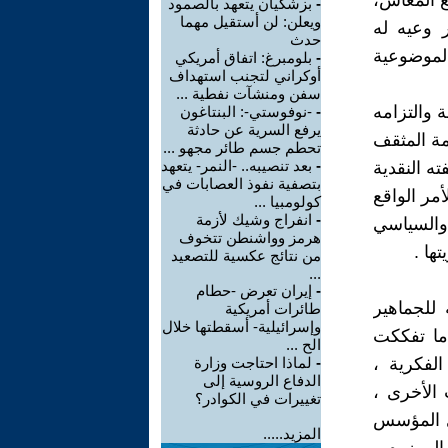
ع المعاش،
-
بزشكيان يتعهد بالصمود
ويعلن: لن أستقيل مهما
ر وعيه له
حدث
لموضوعية
-
بلومبرغ: اتفاق أمريكي
أوكراني لتجنب استهداف
سفن ومنشآت نفطية ...
 والتزامه
-
-نوفوستي-: البنتاغون
يرفع السرية عن حادثة
همة المثقف
تحطم جسم طائر مجهو ...
-
بعد تنصيبه.. -النمر- يتعهد
ته النقدية
بتصفية نفوذ العصابات في
أمر الواقع
كولومبيا ...
-
انفراج وشيك لأزمة
 والسياسي
هرمز وواشنطن تتخوف
ها .
من نتائج عكسية للتصعيد
...
-
إيران تعرض -حطام
 للجماهير
طائرات أمريكية
وإسرائيلية- أسقطتها خلال
 ما تفككت
الح ...
الفكرية ،
-
لماذا احتاجت وزارة
الدفاع الروسية إلى
 الأخرى ،
تغييرات في الكوادر؟
ري المؤسس
المزيد.....