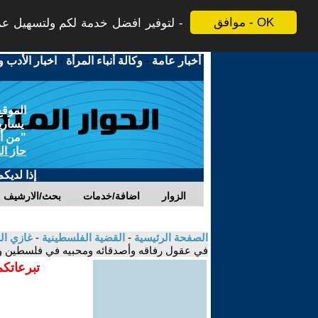
موافق - OK
لتوفير افضل خدمة لكم ولتسهيل عملي
أخبار عامة
-
وكالة أنباء المرأة
-
اخبار الأدب و
الموقع
يسارية
"من أج
حاز ال
إذا لديك
الزوار
اضافة/خدمات
بحث/الارشيف
الصفحة الرئيسية
-
القضية الفلسطينية
-
غازي ال
في عقول رفاقه وأصدقائه ومحبيه في فلسطين و
تبرعاتكم