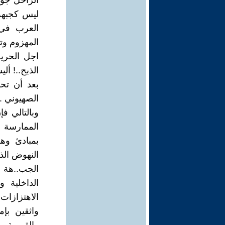
الراحل جور
ليس كجبهة
العرب في 
المهزوم وتغ
اجل الحري
الذبح..! أ
بعد أن تحو
الصهيوني ..
وبالتالي ف
الممارسة ا
بمبادئ وه
النهوض الذي
الجب..هة ا
الداخلية 
الاهتزازات
واثقين بإم