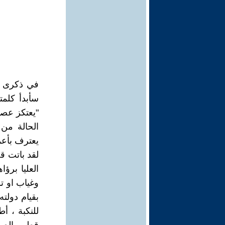
في ذكرى غ
سأبدأ كلمت
"يعتكز عصا
الحالة من
يعترف بأعما
لقد باتت ق
العليا برؤ
وغياب او ت
بقيام دولت
للنكبة ، أ