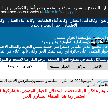
ة التصفح والنشر، الموقع يستخدم بعض أنواع الكوكيز نرجو النق
More info - المزيد
experience on our website
الفن
-
وكالة أنباء اليسار
-
وكالة أنباء العلمانية
-
وكالة أنباء العمال
-
وكا
الاقتصاد
-
اخبار الطب والعلوم
 الرئيسي لمؤسسة الحوار المتمدن
، علمانية، ديمقراطية، تطوعية وغير ربحية
ل مجتمع مدني علماني ديمقراطي حديث يضمن الحرية والعدالة الاجتم
حوار المتمدن على جائزة ابن رشد للفكر الحر والتى نالها أعلام في الفك
م مشاكل تقنية في تصفح الحوار المتمدن نرجو النقر هنا لاستخدام الموقع
كوردي
English
الاخبار
مراكز
الحوار المتمدن
صوراني
- 8/يوليو/2023 في ذكراه الحادية والخمسون...الرفيق الأدي
الوطن العربي
 وتبرعاتكن المالية تحفظ استقلال الحوار المتمدن، فشاركونا 
استمرارية هذا الفضاء اليساري الحر