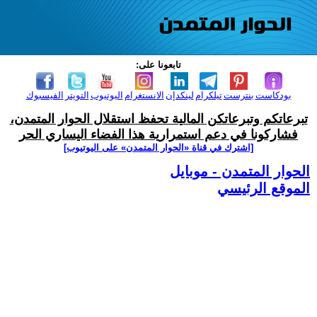
تابعونا على:
بودكاست
بنترست
تيلكرام
لينكدإن
الانستغرام
اليوتيوب
التويتر
الفيسبوك
تبرعاتكم وتبرعاتكن المالية تحفظ استقلال الحوار المتمدن،
فشاركونا في دعم استمرارية هذا الفضاء اليساري الحر
[اشترك في قناة ‫«الحوار المتمدن» على اليوتيوب]
الحوار المتمدن - موبايل
الموقع الرئيسي