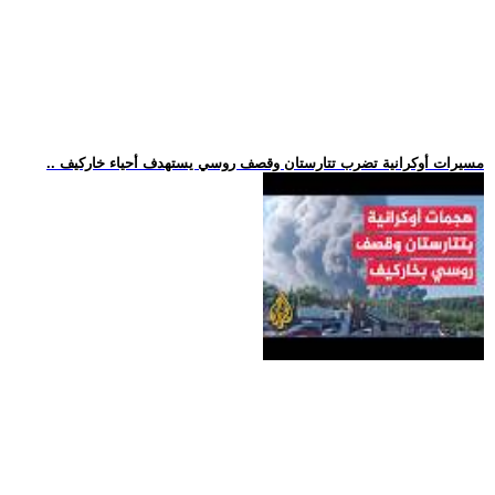
.. مسيرات أوكرانية تضرب تتارستان وقصف روسي يستهدف أحياء خاركيف