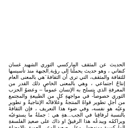
الحديث عن المثقف الماركسي الثوري الشهيد غسان
كنفاني ، وهو حديث يحملُنا إلى رؤية ِالجبهة منذ تأسيسها
للثقافة والمثقف، التي ترى أن الثقافةَ َهي بالمعنى العام
إنتاجٌ اجتماعي ، وهي بالمعنى الخاص ذلك القدر من
المعرفةِ الذي يتسلح به الإنسان عموماً – وعضوُ الحزب
الثوري خصوصاً- في مواجهةِ كلٍ من الطبيعةِ والمجتمع
من أجلِ تطوير قواهُ المنتجةُ وعلاقاتُه الإنتاجيةُ و تطويرِ
وعيُه هو نفسه، وفي ضوء هذا التعريف ، فإن الثقافةَ
بالنسبة لرفاقِنا في الجب...هةِ هي : جملةُ ما يستوعبُه
ويراكمُه ويبدعُه هذا الرفيقُ او ذاك على صعيدِ الفلسفةِ
الماركسية ومنهجِها ، وعلى صعيد الوعي العميق بالاوضاع