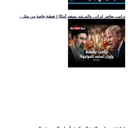
.. ترامب يحاصر إيران.. والمرشد يستعد أمنيًا! | تغطية خاصة من سك