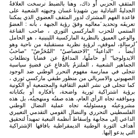
المثقفِ الحزبي أو ذاك، وهنا بالضبط ترسخت العلاقةُ
الجدليةُ التبادلية بين شهيدِنا غسان وجبهتِه الشعبية على
قاعدة الفهم المشترك لدور المثقف العضوي الذي يمكننا
تعريفَه وتحديد َمعالمِه وفقَ رؤية الجبهة ، بأنه : العضوُ
المنتمي للحزب الماركسي الثوري ، صاحب القناعة
والوعي العميق بالنظرية الماركسية اللينينية ، هو الحامل
ُلرسالةٍ، لموقفٍ، لرؤيةٍ نظرية مستقبلية من ناحية وهو
أيضاً ، "الداعيةُ" "الاختصاصيُ" "المٌحَرِّضُ" "صاحبُ
الايدولوجيا" أو حاملُها، المدافعُ عن قضايا وتطلعاتِ
الجماهير الشعبية ، الملتزمُ بالدفاعِ عن قضيةٍ سياسية
تتجلى في ممارسة مفهوم التحرر الوطني ضد الوجود
الصهيوني والامبريالي من منظور طبقي ماركسي ثوري ،
كما تتجلى في نشر القيم الثقافية والمجتمعية أو الكونية
برؤية اشتراكية ثورية واضحة، بأفكاره أو بكتاباته
ومواقفه تجاه الرأي العام، هذه صفتُه ومنهجيتُه، بل هذه
مشروعيتُه ومسئوليتُه تجاه عملية النضال الوطني
الفلسطيني التحرري والنضال القومي التقدمي التغييري
الداعي إلى مجابهة وإسقاط أنظمة التبعية تمهيداً لتحقيق
أهداف الثورة الوطنية الديمقراطية بافاقها الإشتراكية
التي يدعو إليها.