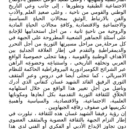
الاجتماعية الطبقية وتطورها ، إلى جانب وعي التاريخِ
الوطني والقومي من ناحية ، وعلى صعيدِ العلم ِوالأدبِ
والفنِ بالارتباط ِالوثيقِ بمجالاتِ الحياةِ السياسيةِ
والاجتماعيةِ والاقتصادية ِوكافةِ مجالاتِ الحياةِ المادية
والروحية من ناحيةٍ ثانية ، من اجل استخدامِها للإجابةِ
على أسئلةِ الجماهير الشعبية المطروحة على الجبهة في
كل مرحلة ٍمن مراحل مسيرتِها الثوريةِ من أجل التحررِ
والديمقراطيةِ والتقدم في إطار العلاقة الجدليةِ بين
الأهدافِ الوطنيةِ والقومية ، وهنا تتجلى خصوصيةُ الواقعِ
العربي وتخلفِه التاريخي ، واستتباعِه وخضوعِه الراهن
عبر الشرائح الكومبرادورية البيروقراطية الحاكمة للنظام
الامبريالي ، كما تتجلى أيضا في دروسِ وعبرِ ألمثقف
الثوري الرفيق القائد الشهيد غسان كنفاني الذي أدرك
وناضل من أجلِ تغيير هذا الواقع من خلال استلهامِه
الخلاّقِ للثقافة الثورية التقدمية بكل أبعادِها ومكوناتِها
العلمية، الاجتماعية، والاقتصادية، والسياسية وأهميةِ
تكريسِها في صفوف رفاقِه الجبهاويين .
إن رؤية رفيقنا الشهيد غسان هذه للثقافة ، تبلورت في
إطار التزام الجبهة بالثقافة العضوية وبالمثقف العضوي
دون تجاوزِ الإبداعِ الأدبي أو الفكري أو الفني لدى هذا