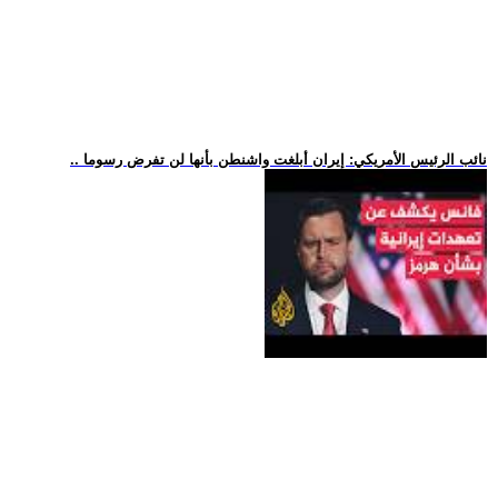
.. نائب الرئيس الأمريكي: إيران أبلغت واشنطن بأنها لن تفرض رسوما