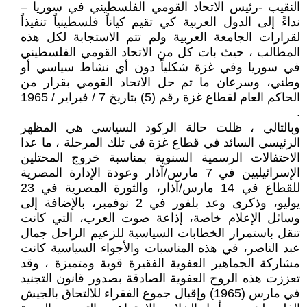
النقيب -رئيس الاتحاد القومي الفلسطيني في سوريا –
نداءً إلى الدول العربية كي تقيم كياناً فلسطينياً تنفيذاً
لقرارات الجامعة العربية ولم تتم الاستجابة لكل هذه
المطالب ، حيث بات كل من الاتحاد القومي الفلسطيني
في سوريا وفي غزة شكلياً دون أي نشاط سياسي أو
وطني، وسرعان ما تم حل الاتحاد القومي بقرار من
الحاكم العام لقطاع غزة رقم (5) بتاريخ 7 / فبراير / 1965
.
وبالتالي ، ظلت حالة الركود السياسي هي المظهر
الرئيسي السائد في قطاع غزة في تلك المرحلة ، ما عدا
الاحتفالات الرسمية السنوية بمناسبة خروج المحتلين
الإسرائيليين في 7 مارس/آذار وعودة الإدارة المصرية
للقطاع في 14 مارس/آذار، والثورة المصرية في 23
يوليو، وذكرى وعد بلفور في 2 نوفمبر، بالإضافة إلى
وسائل الإعلام خاصة، إذاعة صوت العرب، التي كانت
تنقل باستمرار الخطابات السياسية للزعيم الراحل جمال
عبد الناصر، في هذه المناسبات والأجواء السياسية كانت
مشاركة الجماهير العفوية الفقيرة قوية ومتميزة ، وقد
تعززت هذه الروح العفوية الصادقة بصدور قانون التجنيد
في مارس (1965) وإقبال جموع الفقراء للالتحاق بالجيش