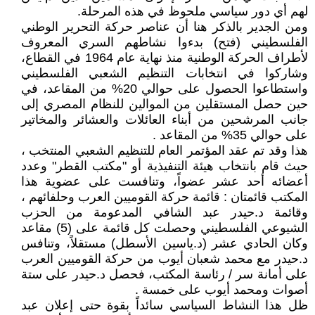
لهم أي دور سياسي ملحوظ في هذه المرحلة.
ومن الجدير بالذكر هنا أن عناصر حركة التحرير الوطني
الفلسطيني (فتح) بدءوا نشاطهم السري المعروف
لأطراف الحركة الوطنية منذ نهاية عام 1964 في القطاع،
وشاركوا في انتخابات التنظيم الشعبي الفلسطيني
واستطاعوا الحصول على حوالي 20% من المقاعد، في
حين حصل المستقلين من الموالين للنظام المصري إلى
جانب المرشحين من أبناء العائلات والعشائر والمخاتير
على حوالي 35% من المقاعد .
هذا وقد تم عقد المؤتمر العام للتنظيم الشعبي المنتخب ،
حيث قام بانتخاب هيئة التنفيذية أو "مكتب القطر" وعدد
أعضائه أحد عشر عضواً، وتنافست على عضوية هذا
المكتب قائمتان : قائمة حركة القوميين العرب وحلفائهم ،
وقائمة د.حيدر عبد الشافي المدعومة من الحزب
الشيوعي الفلسطيني وحصلت كل قائمة على (5) مقاعد
وكان الحادي عشر (د.ياسين الأسطل) مستقلاً، وتنافس
د.حيدر مع محمد شعبان أيوب من حركة القوميين العرب
على أمانة سر / رئاسة المكتب، فحصل د.حيدر على ستة
أصوات ومحمد أيوب على خمسة .
ظل هذا النشاط السياسي سائداً بقوة حتى إعلان عبد