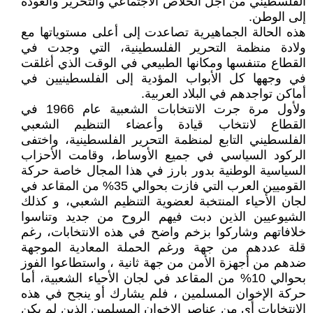
الفلسطيني من أجل الخلاص الاجتماعي والتحرير والعودة
إلى الوطن.
هذه الحالة الجماهيرية تصاعدت إلى أعلى مستوياتها مع
ولادة منظمة التحرير الفلسطينية، التي وجدت في
القطاع متنفسها ومكانها الطبيعي في الوقت الذي أغلقت
في وجهها كل الأبواب المؤدية إلى الفلسطينيين في
أماكن تواجدهم في البلاد العربية.
ولأول مرة جرت الانتخابات الشعبية عام 1966 في
القطاع لانتخاب قيادة وأعضاء التنظيم الشعبي
الفلسطيني التابع لمنظمة التحرير الفلسطينية، واختفى
الركود السياسي في جميع الأوساط، وقامت الأحزاب
السياسية الوطنية بدور بارز في هذا المجال خاصة حركة
القوميين العرب التي فازت بحوالي 35% من المقاعد في
لجان الأحياء المنتخبة لعضوية التنظيم الشعبي، و كذلك
الشيوعيين الذين دبت فيهم الروح من جديد وتناسوا
خلافاتهم وشاركوا بزخم واضح في هذه الانتخابات، رغم
قلة عددهم من جهة ورغم الحملة المعادية الموجهة
ضدهم من أجهزة الأمن من جهة ثانية ، واستطاعوا الفوز
بحوالي 10% من المقاعد في لجان الأحياء الشعبية، أما
حركة الإخوان المسلمين ، فلم يشارك أو ينجح في هذه
الانتخابات أي من عناصر الإخوان المسلمين الذين لم يكن