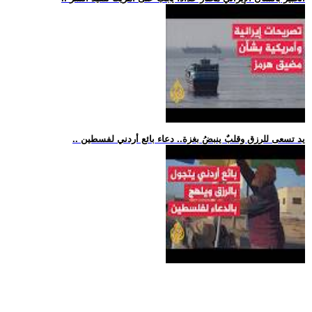
.. يد تسعى للرزق وقلبٌ ينبضُ بغزة.. دعاء بائع أردني لفسطين