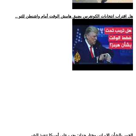
.. هل اقتراب انتخابات الكونغرس يضيق هامش الوقت أمام واشنطن للتو
.. الخبير بالشأن الإيراني مختار حداد: يجب على أمريكا تنفيذ الشر