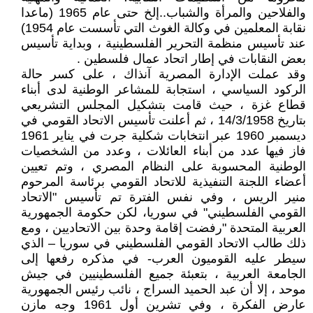
والفلاحين والمرأة والشباب..إلخ حتى عام 1965 (ماعدا
نقابة المعلمين في وكالة الغوث التي تأسست عام 1954)
عند تأسيس منظمة التحرير الفلسطينية ، وبداية تأسيس
بعض النقابات في إطار اتحاد عمال فلسطين .
وقد عملت الإدارة المصرية آنذاك ، على كسر حالة
الركود السياسي ، استجابة للمشاعر الوطنية لدى أبناء
قطاع غزة ، حيث قامت بتشكيل المجلس التشريعي
بتاريخ 14/3/1958 ، ثم أعلنت تأسيس الاتحاد القومي في
ديسمبر 1960 عبر انتخابات شكلية جرت في يناير 1961
فاز فيها عدد من أبناء العائلات ، وعدد من الشخصيات
الوطنية المحسوبة على النظام المصري ، وتم تعيين
أعضاء اللجنة التنفيذية للاتحاد القومي برئاسة المرحوم
منير الريس ، وفي نفس الفترة تم تأسيس "الاتحاد
القومي الفلسطيني" في سوريا، لكن حكومة الجمهورية
العربية المتحدة "رفضت إقامة وحدة بين الاتحاديين ، ومع
ذلك طالب الاتحاد القومي الفلسطيني في سوريا – الذي
سيطر عليه القوميون العرب- في مذكره رفعها إلى
الجامعة العربية ، بتعبئة جميع الفلسطينيين في جيش
موحد ، إلا أن عبد الحميد السراج ، نائب رئيس الجمهورية
عارض الفكرة ، وفي تشرين أول 1961 وجه مازن