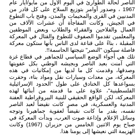
الناصر لحالة الطوارئ في اليوم الأول من مايو/أيار عام
1967 ، وصدور أوامر بتوزيع السلاح على كل قادر من
المدنيين في القرى والمخيمات والمدن، وفتح باب التطوع
في الجيش، وكانت المفاجأة أن عشرات الآلاف من
العمال والفلاحين والفقراء والطلاب وبعض الموظفين
والمعلمين تقدموا الصفوف للتطوع والقتال في المعركة
المقبلة ، بناءً على قناعة لدى الناس بأنها ستكون معركة
فاصلة سيكون "النصر" نتيجتها الحاسمة!!.
تلك هي أجواء الوضع السياسي للجماهير في قطاع غزة
التي آمنت بعبد الناصر وبجيشه الوطني بكل عفويتها
وصدقها، وقدمت كل ما لديها من إمكانيات في هذه
المعركة، من معدات وسيارات نقل ومواد بناء، وحفرت
بسواعدها كل الخنادق على طول "الحدود الإسرائيلية
الفلسطينية"، علاوة على ما قدمته من أبنائها لهذه
المعركة، لكن الواقع الحقيقي للبنية البيروقراطية العفنة
المدنية والعسكرية، في مصر كانت نقيضاً لعبد الناصر
نفسه، بقدر ما كانت نقيضاً لعفوية جماهيرنا وتوجه
وسائل الإعلام وإذاعة صوت العرب، وبدأت المعركة في
صباح يوم الاثنين الخامس من حزيران (1967) وكانت
الهزيمة التي نعيشها إلى يومنا هذا.