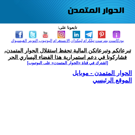
تابعونا على:
بودكاست
بنترست
تيلكرام
لينكدإن
الانستغرام
اليوتيوب
التويتر
الفيسبوك
تبرعاتكم وتبرعاتكن المالية تحفظ استقلال الحوار المتمدن،
فشاركونا في دعم استمرارية هذا الفضاء اليساري الحر
[اشترك في قناة ‫«الحوار المتمدن» على اليوتيوب]
الحوار المتمدن - موبايل
الموقع الرئيسي