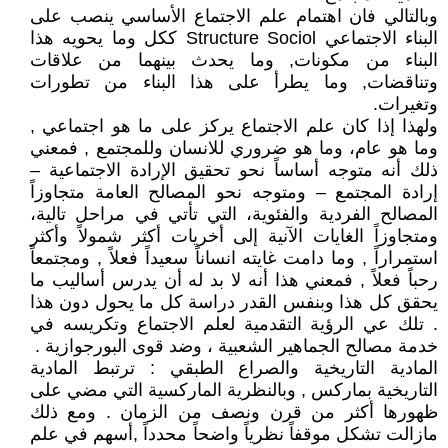
وبالتالي فان اهتمام علم الاجتماع الأساسي ينصب على
البناء الاجتماعي Structure Sociol ككل وما يحويه هذا
البناء من مكونات, وما يحدث بينهما من علاقات
وتناقضات, وما يطرأ على هذا البناء من تطورات
وتغيرات.
ولهذا إذا كان علم الاجتماع يركز على ما هو اجتماعي ,
وما هو عام، وما هو ضروري للانسان وللمجتمع , فمعني
ذلك أنه متوجه أساساً نحو تحقيق الإرادة الاجتماعية –
إرادة المجتمع – ومتوجه نحو المصالح العامة متجاوزاً
المصالح الفردية والفئوية، التي تأتي في مراحل تالية،
ومتجاوزاً الغايات الآنية إلى أخريات أكثر شمولاً وأكثر
استمراراً , وما دامت غايته انساناً سعيداً فعلاً , ومجتمعاً
رحباً فعلاً , فمعني هذا أنه لا بد له أن يدرس أساليب ما
يحقق كل هذا وبنفس القدر دراسة كل ما يحول دون هذا
. تلك عي الرؤية التقدمية لعلم الاجتماع وتكريسه في
خدمة مصالح الجماهير الشعبية ، وضد قوى البورجوازية .
المادية التاريخية والصراع الطبقي : ترتبط المادية
التاريخية بماركس , وبالنظرية الماركسية التي مضي على
ظهورها أكثر من قرن ونصف من الزمان . ومع ذلك
مازالت تشكل موقفاً نظرياً واضحاً محدداً ,أسهم في علم