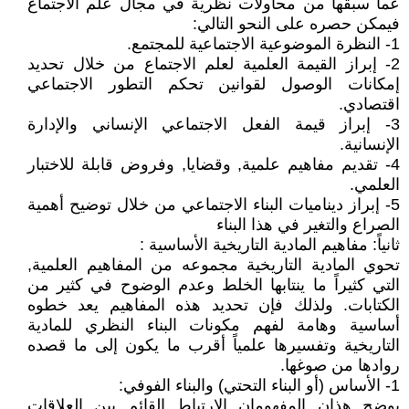
عما سبقها من محاولات نظرية في مجال علم الاجتماع
فيمكن حصره على النحو التالي:
1- النظرة الموضوعية الاجتماعية للمجتمع.
2- إبراز القيمة العلمية لعلم الاجتماع من خلال تحديد
إمكانات الوصول لقوانين تحكم التطور الاجتماعي
اقتصادي.
3- إبراز قيمة الفعل الاجتماعي الإنساني والإدارة
الإنسانية.
4- تقديم مفاهيم علمية, وقضايا, وفروض قابلة للاختبار
العلمي.
5- إبراز ديناميات البناء الاجتماعي من خلال توضيح أهمية
الصراع والتغير في هذا البناء
ثانياً: مفاهيم المادية التاريخية الأساسية :
تحوي المادية التاريخية مجموعه من المفاهيم العلمية,
التي كثيراً ما ينتابها الخلط وعدم الوضوح في كثير من
الكتابات. ولذلك فإن تحديد هذه المفاهيم يعد خطوه
أساسية وهامة لفهم مكونات البناء النظري للمادية
التاريخية وتفسيرها علمياً أقرب ما يكون إلى ما قصده
روادها من صوغها.
1- الأساس (أو البناء التحتي) والبناء الفوفي:
يوضح هذان المفهومان الارتباط القائم بين العلاقات