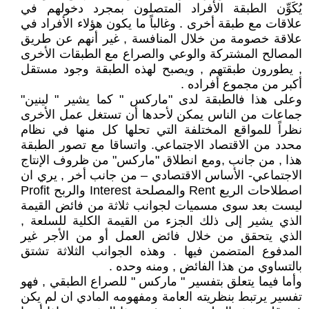
يُكَوِّن الطبقة الأفراد المتصلون بمجرد دخولهم في
علاقات مع طبقة أخرى . وغالباً ما يكون هؤلاء الأفراد في
علاقة خصومة من خلال المنافسة , غير أنهم عن طريق
المصالح المشتركة والوعي والصراع مع الطبقات الأخرى
, يطورون طبقتهم , ويصبح لهذه الطبقة وجود مستقل
أكبر من مجموع أفراده .
وعلى هذا فالطبقة لدى "ماركس " كما يشير " لينين"
جماعات من الناس يمكن لأحدها أن تستغل عمل الأخرى
نظراً للمواقع المختلفة التي تحلها كل منها في نظام
محدد من الاقتصاد الاجتماعي. واتساقا مع تصور الطبقة
هذا , من جانب ,ومع انطلاق "ماركس" من ظروف الإنتاج
الاجتماعي- الأساس الاقتصادي – من جانب أخر , يري ان
اصطلاحات الريع Rent والمصلحة Interest والربح Profit
ليست بعد سوى مسميات لجوانب ثلاثة من فائض القيمة
الذي يشير إلى ذلك الجزء من القيمة الكلية للسلعة ,
الذي يتحقق من خلال فائض العمل أو من الأجر غير
المدفوع المتضمن فيها . وهذه الجوانب الثلاثة تشتق
بالتساوي من هذا الفائض , ومنه وحده .
وأما فيما يتعلق بتفسير " ماركس " للصراع الطبقي , فهو
تفسير يرتبط بنظريته العامة ومفهومه المادي ان لم يكن