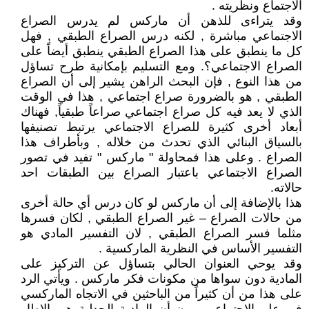
الاجتماع ونظريته .
وقد يتراءى للذهن أن ماركس لم يدرس الصراع
الاجتماعي مباشرة , لكنه درس الصراع الطبقي , فهل
كل ما ينطبق على هذا الصراع الطبقي ينطبق أيضاً على
الصراع الاجتماعي؟. ومع التسليم بإمكانية طرح تساؤل
من هذا النوع , فإن البحث الراهن يشير إلى أن الصراع
الطبقي , هو بالضرورة صراع اجتماعي , هذا في الوقت
الذي لا يعد فيه كل صراع اجتماعي صراعاً طبقياً, فهناك
أبعاد أخرى كثيرة للصراع الاجتماعي يرتبط تصنيفها
بالسياق البنائي الذي تحدث من خلاله , وبأطراف هذا
الصراع . وعلى هذا فمحاولة " ماركس " تفيد في تصور
الصراع الاجتماعي باعتبار الصراع بين الطبقات احد
حالاته.
هذا بالإضافة إلى أن ماركس لو كان درس أي حالة أخرى
من حالات الصراع – غير الصراع الطبقي , لكان فسرها
مثلما فسر الصراع الطبقي , لان التفسير المادي هو
التفسير الأساس في النظرية الماركسية .
وقد يوحي العنوان الحالي بتساؤل عن التركيز على
المادية دون سواها من مكونات فكر ماركس . ويأتي الرد
على هذا من أن كثيراً من الباحثين في الاتجاه الماركسي