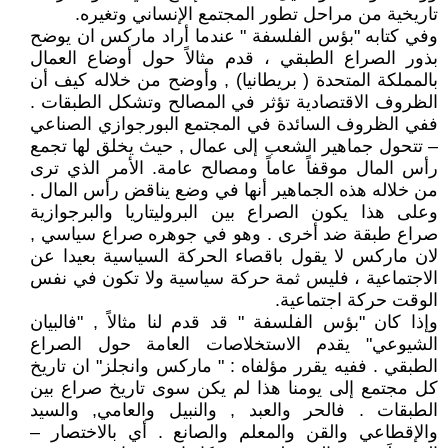
تاريخية من مراحل تطور المجتمع الإنساني وتغيره.
وفي كتابه "بؤس الفلسفة " عندما أراد ماركس ان يوضح
بذور الصراع الطبقي ، قدم مثالاً حول أوضاع العمال
بالمملكة المتحدة ( بريطانيا) , وأوضح من خلاله كيف أن
الظروف الاقتصادية تؤثر في المصالح وتشكل الطبقات .
ففي الظروف السائدة في المجتمع البورجوازي الصناعي
– تتحول جماهير الشعب إلى عمال , حيث يخلق لها تجمع
رأس المال موقفاً عاماً ومصالح عامة. الأمر الذي ترى
من خلاله هذه الجماهير أنها في وضع يناقض رأس المال .
وعلى هذا يكون الصراع بين البروليتاريا والبرجوازية
صراع طبقة ضد أخرى . وهو في جوهره صراع سياسي ,
لان ماركس لا يقول باقصاء الحركة السياسية بعيدا عن
الاجتماعية ، فليس ثمة حركة سياسية ولا تكون في نفس
الوقت حركة اجتماعية.
وإذا كان "بؤس الفلسفة " قد قدم لنا مثالاً , "فالبيان
الشيوعي" يقدم الاستخلاصات العامة حول الصراع
الطبقي . ففيه يقرر مؤلفاه : " ماركس وانجلز" ان تاريخ
كل مجتمع إلى يومنا هذا لم يكن سوى تاريخ صراع بين
الطبقات . فالحر والعبد , والنبيل والعامي, والسيد
والإقطاعي والقن والمعلم والصانع . أي بالاختصار –