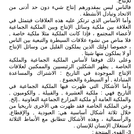
للإنتاج.
فالناس ليس بمقدورهم إنتاج شيء دون حد أدنى من
الاتحاد وتبادل الأنشطة .
وأما الأساس الذي ترتكز عليه هذه العلاقات فيتمثل في
العلاقة بين ملكية وسائل الإنتاج وبين الملكية الجماعية
لأعضاء المجتمع ، فإذا كانت الملكية مثلا ملكية خاصة ,
فلا مناص من نشوء علاقات السيطرة والتبعية بين الناس
، خصوصا اولئك الذين يملكون القليل من وسائل الإنتاج
أو لا يملكون منها شيئا .
وعلى ذلك فوفقا لأساس الملكية الجماعية والملكية
الخاصة , يظهر الشكلين الرئيسيين والممكنين لعلاقات
الإنتاج الموجودة في التاريخ : الاشتراك والمساعدة
المتبادلة , أو السيطرة والخضوع .
وأما الأشكال التي ظهرت فيها الملكية الجماعية في
التاريخ فهي : ملكية العشيرة , والقبيلة , والكوميون ,
والملكية العامة أو ملكية المزارع الجماعية التعاونية ..إلخ.
وعن الملكية الخاصة فقد ظهرت هي الأخرى تاريخيا من
خلال ثلاثة أشكال أساسية هي: العبودية , والإقطاع,
والرأسمالية ، وهذه الأشكال تتطابق مع الأنماط الثلاثة
لاستغلال الإنسان للإنسان .
3- القوى المنتجة :