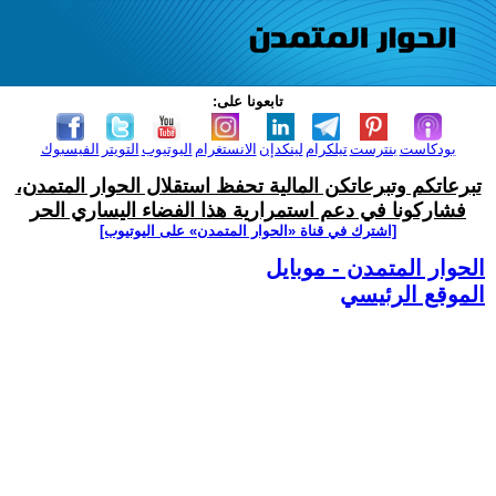
تابعونا على:
بودكاست
بنترست
تيلكرام
لينكدإن
الانستغرام
اليوتيوب
التويتر
الفيسبوك
تبرعاتكم وتبرعاتكن المالية تحفظ استقلال الحوار المتمدن،
فشاركونا في دعم استمرارية هذا الفضاء اليساري الحر
[اشترك في قناة ‫«الحوار المتمدن» على اليوتيوب]
الحوار المتمدن - موبايل
الموقع الرئيسي