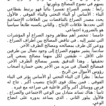
يسهم في نضوج المصالح وبلورتها .
رابعاً : يفسر الصراع تفسيراً بنائياً فهو يرتبط بقطاعي
البناء : الأساس أو البناء التحتي والبناء الفوقي , فالأول
يحدد مصدر الصراع بالتناقضات بين العلاقات الاجتماعية
التي تحددها علاقات الإنتاج , والثاني يكسبه طابعاً سياسياً
هو بالضرورة اجتماعي.
خامسا : تنحصر أهم مظاهر وجود الصراع أو المؤشرات
التي تشير إليه , في تناقض المصالح بين أطراف الصراع ,
ووعي كل طرف بمصالحه ومصالح الطرف الآخر.
سادساً: يشير مفهوم الصراع إلى وجود نضال بين طرفين
على الأقل – طبقتين لكل منهما مصالح يسعي إلى
تحقيقها , وهذا التدقيق يفسر بمصالح الطرف الآخر.
فمصالح العمال في مزيد من الأجر يعني خسارة أصحاب
رؤوس الأموال من الربح .
سابعاً : نظراً لان البناء التحتي أو الأساس يؤثر في البناء
الفوقي , فمن يملك قوى الإنتاج بنصيب أكبر , تتاح له
فرص ووسائل أكبر وأكثر فاعلية في صراعه مع غيره .
ثامناً : هناك تساند متبادل بين الوعي الاجتماعي والصراع ,
فالأول يبلور الثاني , الذي يساعد بدوره على انضاج
الوعي.