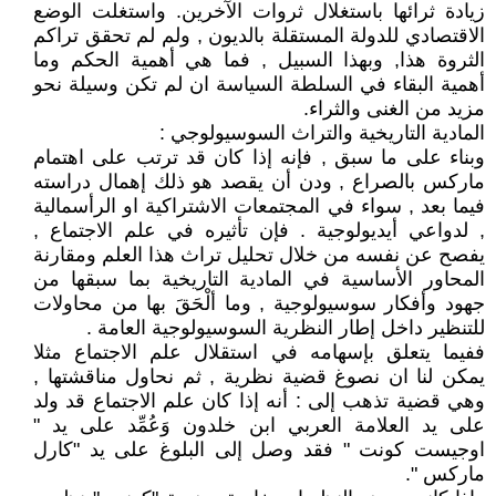
زيادة ثرائها باستغلال ثروات الآخرين. واستغلت الوضع
الاقتصادي للدولة المستقلة بالديون , ولم لم تحقق تراكم
الثروة هذا, وبهذا السبيل , فما هي أهمية الحكم وما
أهمية البقاء في السلطة السياسة ان لم تكن وسيلة نحو
مزيد من الغنى والثراء.
المادية التاريخية والتراث السوسيولوجي :
وبناء على ما سبق , فإنه إذا كان قد ترتب على اهتمام
ماركس بالصراع , ودن أن يقصد هو ذلك إهمال دراسته
فيما بعد , سواء في المجتمعات الاشتراكية او الرأسمالية
, لدواعي أيديولوجية . فإن تأثيره في علم الاجتماع ,
يفصح عن نفسه من خلال تحليل تراث هذا العلم ومقارنة
المحاور الأساسية في المادية التاريخية بما سبقها من
جهود وأفكار سوسيولوجية , وما ألْحَقَ بها من محاولات
للتنظير داخل إطار النظرية السوسيولوجية العامة .
ففيما يتعلق بإسهامه في استقلال علم الاجتماع مثلا
يمكن لنا ان نصوغ قضية نظرية , ثم نحاول مناقشتها ,
وهي قضية تذهب إلى : أنه إذا كان علم الاجتماع قد ولد
على يد العلامة العربي ابن خلدون وَعُمِّد على يد "
اوجيست كونت " فقد وصل إلى البلوغ على يد "كارل
ماركس ".