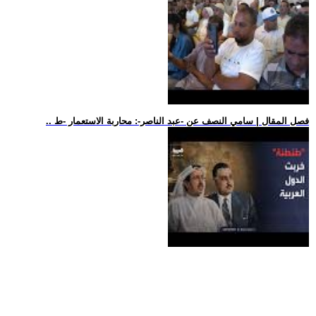
.. فصل المقال | سامي النصف عن -عبد الناصر-: محاربة الاستعمار -ط