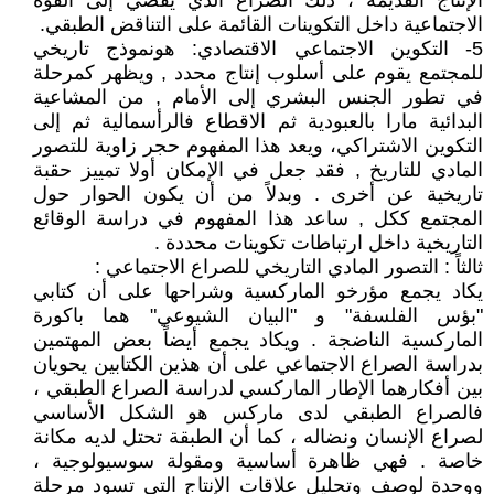
الإنتاج القديمة ، ذلك الصراع الذي يفضي إلى القوة
الاجتماعية داخل التكوينات القائمة على التناقض الطبقي.
5- التكوين الاجتماعي الاقتصادي: هونموذج تاريخي
للمجتمع يقوم على أسلوب إنتاج محدد , ويظهر كمرحلة
في تطور الجنس البشري إلى الأمام , من المشاعية
البدائية مارا بالعبودية ثم الاقطاع فالرأسمالية ثم إلى
التكوين الاشتراكي، ويعد هذا المفهوم حجر زاوية للتصور
المادي للتاريخ , فقد جعل في الإمكان أولا تمييز حقبة
تاريخية عن أخرى . وبدلاً من أن يكون الحوار حول
المجتمع ككل , ساعد هذا المفهوم في دراسة الوقائع
التاريخية داخل ارتباطات تكوينات محددة .
ثالثاً : التصور المادي التاريخي للصراع الاجتماعي :
يكاد يجمع مؤرخو الماركسية وشراحها على أن كتابي
"بؤس الفلسفة" و "البيان الشيوعي" هما باكورة
الماركسية الناضجة . ويكاد يجمع أيضاً بعض المهتمين
بدراسة الصراع الاجتماعي على أن هذين الكتابين يحويان
بين أفكارهما الإطار الماركسي لدراسة الصراع الطبقي ،
فالصراع الطبقي لدى ماركس هو الشكل الأساسي
لصراع الإنسان ونضاله ، كما أن الطبقة تحتل لديه مكانة
خاصة . فهي ظاهرة أساسية ومقولة سوسيولوجية ،
ووحدة لوصف وتحليل علاقات الإنتاج التي تسود مرحلة