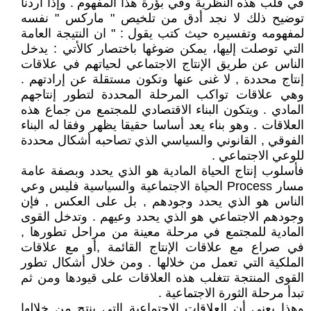
في قلب هذه النظرية وفي بؤرة هذا المفهوم . وإذا أردنا
توضيح ذلك لا نجد أدق من تلخيص " ماركس " نفسه
لمفهومه وتفسيره حيث كتب يقول : " ان النتيجة العامة
التي توصلت إليها، يمكن ضوغها باختصار كالأتي : يدخل
الناس عن طريق الإنتاج الاجتماعي لحياتهم في علاقات
إنتاج محددة , لا غنى عنها وتكون مستقلة عن إرادتهم .
وهي علاقات تواكب المرحلة المحددة لتطور إنتاجهم
المادي . ويتكون البناء الاقتصادي للمجتمع من جماع هذه
العلاقات . وهو بناء يعد أساسا حقيقا يظهر وفقا له البناء
الفوقي , القانوني والسياسي الذي تصاحبه أشكال محددة
للوعي الاجتماعي .
فأسلوب إنتاج الحياة المادية هو الذي يحدد وبصفة عامة
مسار Process الحياة الاجتماعية والسياسية فليس وعي
الناس هو الذي يحدد وجودهم , بل على العكس , فإن
وجودهم الاجتماعي هو الذي يحدد وعيهم . وتدخل القوى
المادية للمجتمع في مرحلة معينة من مراحل تطورها ,
في صراع مع علاقات الإنتاج القائمة ,أو مع علاقات
الملكية التي تعمل من خلالها . ومن خلال أشكال تطور
القوى المنتجة تتغلب هذه العلاقات على قيودها ومن ثم
تبدأ مرحلة الثورة الاجتماعية .
وهذا يعني أن العلاقات الاجتماعية التي ينتج من خلالها