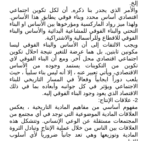
إلخ.
والأمر الذي يجدر بنا ذكره, أن لكل تكوين اجتماعي
اقتصادي أساس محدد وبناء فوقي يطابق هذا الأساس.
ولهذا ميز رواد الماركسية ومؤرخوها بين الأساس او البناء
التحتي والبناء الفوقي للمشاعية البدائية والأساس والبناء
الفوقي للاقطاع وللرأسمالية والاشتراكية.
ويجب الالتفات إلى أن الأساس والبناء الفوقي ليسا
مكونين ثابتين, بل هما عرضة للتغير نتيجة احلال تكوين
اجتماعي اقتصادي محل آخر. ومع أن البناء الفوقي لاي
تكوين من التكوينات يستمد وجوده من الأساس
الاقتصادي، ويأتي تعبير عنه ، إلا أنه ليس بناء سلبياً ، حيث
يلعب دوراً ايجابياً وفعالاً في المسار التاريخي للبناء
الاجتماعي ويؤثر في كل جوانبه وأبعاده بما في ذلك
الاقتصاد الذي يعود وجود البناء الفوقي إليه.
2- علاقات الإنتاج:
مفهوم أساسي من مفاهيم المادية التاريخية ، يعكس
العلاقات المادية الموضوعية التي توجد في أي مجتمع من
المجتمعات مستقلة عن الوعي الإنساني. وتتشكل هذه
العلاقات بين الناس من خلال عملية الإنتاج وتبادل الثروة
المادية وتوزيعها وهي تعد جانباً ضرورياً لأي أسلوب