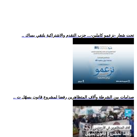
.. تحت شعار -نزعمو كاملين-... حزب التقدم والاشتراكية يلتقي بساك
.. صدامات بين الشرطة وآلاف المتظاهرين رفضا لمشروع قانون يسهّل ت