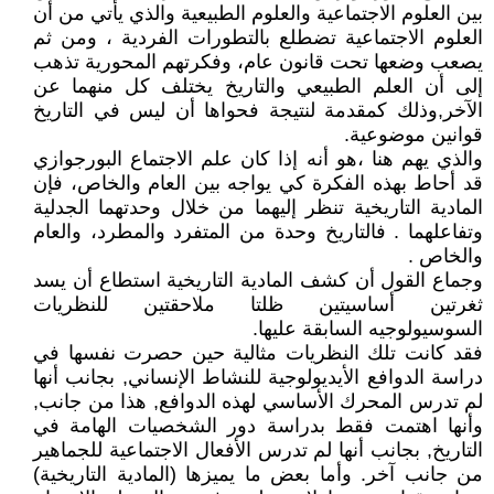
بين العلوم الاجتماعية والعلوم الطبيعية والذي يأتي من أن
العلوم الاجتماعية تضطلع بالتطورات الفردية ، ومن ثم
يصعب وضعها تحت قانون عام، وفكرتهم المحورية تذهب
إلى أن العلم الطبيعي والتاريخ يختلف كل منهما عن
الآخر,وذلك كمقدمة لنتيجة فحواها أن ليس في التاريخ
قوانين موضوعية.
والذي يهم هنا ،هو أنه إذا كان علم الاجتماع البورجوازي
قد أحاط بهذه الفكرة كي يواجه بين العام والخاص، فإن
المادية التاريخية تنظر إليهما من خلال وحدتهما الجدلية
وتفاعلهما . فالتاريخ وحدة من المتفرد والمطرد، والعام
والخاص .
وجماع القول أن كشف المادية التاريخية استطاع أن يسد
ثغرتين أساسيتين ظلتا ملاحقتين للنظريات
السوسيولوجيه السابقة عليها.
فقد كانت تلك النظريات مثالية حين حصرت نفسها في
دراسة الدوافع الأيديولوجية للنشاط الإنساني, بجانب أنها
لم تدرس المحرك الأساسي لهذه الدوافع, هذا من جانب,
وأنها اهتمت فقط بدراسة دور الشخصيات الهامة في
التاريخ, بجانب أنها لم تدرس الأفعال الاجتماعية للجماهير
من جانب آخر. وأما بعض ما يميزها (المادية التاريخية)