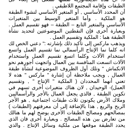
الطبقات وإقامة المجتمع اللاطبقي .
أن المحدد الأساسي , أو المتغير الأساسي لنشوء الطبقة
هو الملكية . وأما المتغير الوسيط بين المتغيرات
الأساسي والمتغير التابع – الطبقة – فهو تقسيم العمل .
وبعبارة أخرى فإن النقطتين الموضوعتين لتحديد نشأة
الطبقة هما : الملكية وتقسيم العمل .
ويذهب ماركس إلى تأكيد ذلك بإشارته :" دعني الخص لك
انه كلما نما الإنتاج الرأسمالي نما تقسيم العمل واتسع
استخدام الآلات وكلما اتسع تقسيم العمل واستخدام
الآلات اتسعت المنافسة بين العمال واتجهت أجورهم نحو
الانكماش " وتلك أول الظروف الموضوعية لنشأة طبقة
العمال , ويجب ملاحظة أن إشارة " ماركس " هذه لا
تعني أنهما المحددان ( الملكية " الإنتاج " , وتقسيم
العمل)- الوحيدان , لان هناك متغيرات أخرى تسهم في
تكوين الطبقة , فالذي يجعل العمال بالأجر والرأسماليين
وملاك الأرض يكونون ثلاث طبقات اجتماعية , هو الأجر
الربح والريع , هذا بالإضافة إلى أن معرفتهم (الطبقات )
بمصالحهم ومصالح الطبقات الأخرى يوضح لهم ما هنالك
من تعارض بين هذه المصالح . وبعبارة أخرى فان الذي
يحدد الطبقة موقعها من ملكية وسائل الإنتاج . والذي