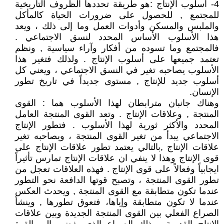
4- أسلوب الإنتاج :هو طريقة تحددها الظروف التاريخية
للمجتمع , للحصول على ضرورات الحياة كالمأكل
والملبس والمسكن وأدوات العمل وما إلى ذلك ، ويعد
هذا الأسلوب الأساس المحدد لنسق الاجتماعي .
فالمجتمع وما تسوده من أفكار وآراء سياسية , ونظم
تعتمد جميعها على أسلوب الإنتاج . ولذلك فتغير هذا
الأسلوب يصاحبه تغير في النسق الاجتماعي ، ويعني كل
أسلوب جديد للإنتاج , مستوى جديداً في تاريخ تطور
الإنسان.
وهناك جانبان مترابطان لهذا الأسلوب هما : القوى
المنتجة , وعلاقات الإنتاج . وتعد القوى المنتجة العامل
المحدد والأكثر ثورية لهذا الأسلوب . فتطور الإنتاج
الاجتماعي يبدأ من تغير القوى المنتجة ، ويصاحبه تغير
علاقات الإنتاج ,بالتالي يعتمد تطور علاقات الإنتاج على
قوى الإنتاج وهذا لا ينفي ان علاقات الإنتاج تمارس تأثيراً
ايجابياً وفعالاً على قوى الإنتاج . فهذه العلاقات تعجل من
تطور القوى المنتجة ، وتصبح قوتها الدافعة نحو التطور
عندما تكون متطابقة مع القوى المنتجة , ويحدث العكس
عندما لا تكون متطابقة وإياها، فتعوق تطورها , وينشأ
الصراع الفعلي بين القوى المنتجة الجديدة وبين علاقات