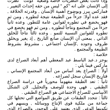
وإذا كانت بعض النظريات خاصة وضعية "كونت " نظرت
إلى الإنسان على انه "كم " ليس من حقه إحداث التغيير ,
فماركس يبرز وبوضوح أهمية الإنسان , وقدرته الخلاقة ,
فقد عده أولا: جزءاً من الطبيعة نتيجة لتطوره , ومن ثم
فهو يخضع في تطوره لقوانين عامة للتطور. وعده ثانياً
جزءاً من المجتمع ونتاجاً لتطوره , ومن ثم فهو يخضع في
تطوره للقوانين النسبية للنمو . وعده ثالثاً نتاجاً للخلق
الذاتي , بمعنى أن الإنسان صانع التاريخ , إذ يغير ويخلق
ظروف وجوده ,كإنسان اجتماعي , مشروط بشروط
الطبيعة والمجتمع .
خلاصة :
يوجز د.عبد الباسط عبد المعطي أهم أبعاد الصراع لدى
ماركس فيما يلي :
أولاً : الصراع يعد أساس من أبعاد المجتمع الإنساني ,
فتاريخ الإنسان سجل لصراعه .
ثانياً : تعد الطبقة مفهوماً محورياً في دراسة الصراع
الطبقي , فهي وحدة للوصف والتحليل, لان الشكل
الأساسي للصراع الاجتماعي هو الصراع الطبقي .
ثالثاً : تتحدد الطبقات عن طريق المواضع التي تحتلها كل
جماعة من ملكية قوى الإنتاج ووسائله , ويسهم في
تكوينها الوعي الذي يعتمد على الوجود، والصراع الذي