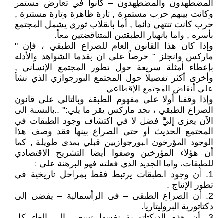
المضطَهدون والمضطِهدون – كانوا في تعارض مستمر
وكانت بينهم حرب مستمرة , تارة ظاهرة وتارة مستترة ,
حرب كانت تنتهي دائما , أما بانقلاب ثوري يشمل المجتمع
بأسره , واما بانهيار الطبقتين المتناقضتين معاً.
وإذا كان هذا القانون العام للصراع الطبقي ، فإن "
ماركس وانجلز " حرصاً على ان يقدما الشواهد والأدلة
بإعطاء أمثلة سريعة حول تطور المجتمع الإنساني ,
وأخرى أكثر تفصيلا حول المجتمع البورجوازي الذي نشأ
على أنقاض المجتمع الإقطاعي .
وإذا وقفنا أولا على مفهوم الطبقة وبالتالي على قانون
الصراع الطبقي ، نجد ماركس يقر ما يلي:" ..بالنسبة الى
الآن يعزى إليَّ فضل لا في اكتشاف وجود الطبقات في
المجتمع الحديث أو حتى الصراع بينها فقد وصف هذا
الوجود المؤرخون البورجوازيين قبلي بمدى طويلة , كما
أن هؤلاء المؤرخين وصفوا أيضا التشريح الاقتصادي
للطبقات، واما الجديد الذي فعلته فهو البرهنة على :
1. أن وجود الطبقات يرتبط فقط بمراحل تاريخية في
تطور الإنتاج .
2. أن الصراع الطبقي – في الرأسمالية – يفضي إلى
دكتاتورية البروليتاريا.
3. أن هذه الديكتاتورية نفسها تسعى إلى إلغاء كل