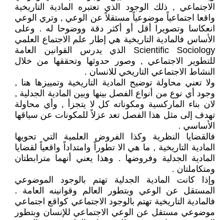
الاجتماعي , ذلك الوجود الذي تعتبره المادية التاريخية
واقعا اجتماعياً موضوعياً مستقلاً عن الوعي , وتري الوعي
انعكاسا وتصويرا أقل أو أكثر دقة ووضوحا له . وعلى
الأساس فالمادية التاريخية هي إطار علم الاجتماع العلمي
Scientific Sociology الذي يدرس القوانين العامة
للتطوير الاجتماعي , وصور حدوثها وتحققها من خلال
النشاط الاجتماعي التاريخي للانسان .
ولا تعني محاولة توضيح المادية التاريخية وتمييزها هنا ,
وجود أي نوع من أنواع الفصل بينها وبين المادية الجدلية ,
لان بناء الماركسية ومكوناته كل لا يتجزأ , وأي محاولة
تهدف إلى مثل هذا الفصل تعد عزلاً للمكونات عن سياقها
الأساسي .
فالقضايا النظرية وكذا الفروض العلمية التي تحويها
المادية التاريخية , ما هي الا تطوراً وامتداداً واقعياً لقضايا
المادية الجدلية وفروضها . وهذا يعني أنهما مترابطتان
ومتكاملتان .
وإذا كانت المادية الجدلية تهتم بالوجود الموضوعي
المستقل عن الوعي وبتطور العالم وقوانينه العامة .
فالمادية التاريخية تهتم بالوجود الاجتماعي كواقع اجتماعي
موضوعي مستقل عن الوعي الاجتماعي للإنسان وبتطور