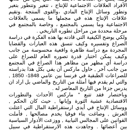
الأفراد العلاقات الاجتماعية للإنتاج ، تتغير وتتطور بتغير
وتطور وسائل الإنتاج المادي ،والقوى المنتجة .وتقيم
علاقات الإنتاج هذه في مجملها ما يسمي بالعلاقات
الاجتماعية وما يسمي بالمجتمع ، وخاصة بالمجتمع في
مرحلة محددة من مراحل تطوره التاريخي .
ولكي يوضح الكيفية التي قادته بها هذه الفكرة في دراسة
الصراع وتفسيره وكيف تنسق هذه العبارات والقضايا
المجردة مع دراسة ظاهرة واقعية محسوسة من جانب
وكيف يمكن اختبار قدرة تصوره العام للصراع على
دراسة أي مظهر من مظاهر هذا الصراع في المجتمع
من جانب آخر , حاول ماركس أن يفي بكل هذا بدراسته
للصراعات الطبقية في فرنسا بين عامي 1848- 1850 ,
والتي لم يقدم فيها أمثلة من التاريخ والماضي بل اراد ان
يدرس جزءا من التاريخ المعاصر له .
وباختصار فقد تتبع " ماركس الأحداث والتطورات
الاقتصادية عشية الثورة وإبانها , حيث كان الحكم ,
ووسائل الإنتاج في أيدي ارستقراطية المال التي اعتلت
العرش , وصاغت بناء فوقيا يخدم مصالحها , فأملت
القوانين على المجالس النيابية , ووزعت الأدوار السياسية
بين أعضائها . وجاهدت هذه الارستقراطية في سبيل