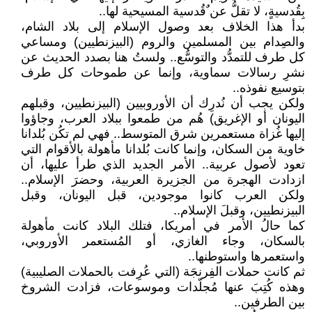
بِقُدسيةٍ، لا تقلُّ عن ٌقُدسية المسيحية لها..
بدأ هذا الخلاف بعد وصول الإسلام إلى بلاد الشام،
والصِدام بين المسلمين والروم (البيزنطيين) ومساعي
كل طرف للتمدُّد والتوسُّع.. ولستُ هنا بصدد الحديث عن
نشرِ رسالات سماوية، وإنما عن طموحات كل طرف
بتوسيع نفوذه..
ولكن يجب أن نُدرِك أن الأوروبيين (البيزنطيين، وقبلهم
اليونان أو الإغريق) هُم من طمعوا ببلاد العرب، وجاؤوا
إليها غُزاة مستعمرين شرق المتوسط.. فهي لم تكُن بُلدانا
خاوية من السكان، وإنما كانت بُلدانا مأهولة بالأقوام التي
تعود لأصول عربية.. الأمر الجديد الذي طرأ عليها، أن
ازدادت الهجرة من الجزيرة العربية، وحضرَ الإسلام..
ولكن العرب كانوا موجودين، قبل اليونان، وقبل
البيزنطيين، وقبلَ الإسلام..
كما حالُ الأمر في أمريكا، فتلك البلاد كانت مأهولة
بالسكان، وجاء الغازي، أو المُستعمر الأوروبي،
واستعمرها واستوطنها..
ثم كانت حملات الفِرنجَة (التي عُرِفت بالحملات الصليبية)
وهذه كُتِبَ عنها مُجلّدات وموسوعات، فزادت الشروخ
بين الطرفين..