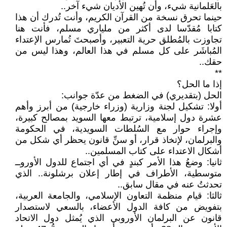
بالعَلمانية شيء، وأن تُهين الأديان شيء آخر..
حينما تحرق نسخة من القرآن الكريم، وأنت تُدرك أن هذا
كتابا مُقدّسا لدى أكثر من ملياري مسلم، فأنت هنا
تجاوزت بالمُطلق حرية التعبير، وأصبحتَ تُمارس الإعتداء
المُباشَر على كل مسلم في هذا العالم، وهذا ليس من
حقك..
**
إذا ما الحل؟
الحل (بتقديري) في الضغط من عدّة جوانب:
أولا: تشكيل لجنة وزارية (وزراء خارجية) من أبرز وأهم
عشرة دول إسلامية، ترتبط معها السويد بمصالح كبيرة،
وإجراء حوار مع السُلطات السويدية، في الحكومة
والبرلمان، لإتخاذ قرار، أو سنِّ قانون يحظر أي شكل من
أشكال الاعتداء على كتاب المسلمين..
ثانيا: وضعُ هذا الأمر كبندٍ في أي اجتماع للدول الأوروــ
متوسطية، الأطراف في إطار إعلان برشلونة.. الذي
تحدثتُ عنه في مقال سابق..
ثالثا: قيام منظمة التعاون الإسلامي، والجامعة العربية،
بتفويض من كافة الدول الأعضاء، بالسعي لاستصدار
قانون عن البرلمان الأوروبي الذي يُمثل دول الاتحاد