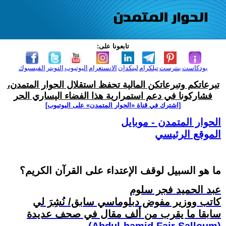
تابعونا على:
بودكاست
بنترست
تيلكرام
لينكدإن
الانستغرام
اليوتيوب
التويتر
الفيسبوك
تبرعاتكم وتبرعاتكن المالية تحفظ استقلال الحوار المتمدن،
فشاركونا في دعم استمرارية هذا الفضاء اليساري الحر
[اشترك في قناة ‫«الحوار المتمدن» على اليوتيوب]
الحوار المتمدن - موبايل
الموقع الرئيسي
ما هو السبيل لوقف الإعتداء على القرآن الكريم؟
عبد الحميد فجر سلوم
كاتب ووزير مفوض دبلوماسي سابق/ نُشِرَ لي
سابقا ما يقرب من ألف مقال في صحف عديدة
(Abdul-hamid Fajr Salloum)