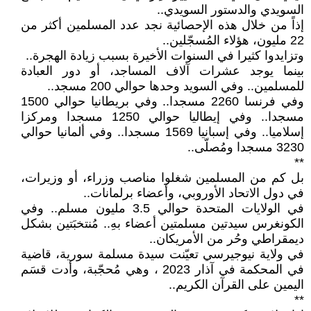
السويدي والدستور السويدي..
إذاً من خلال هذه الإحصائية نجد عدد المسلمين أكثر من
22 مليون، هؤلاء المُسجّلين..
وتزايدوا كثيرا في السنوات الأخيرة بسبب زيادة الهجرة..
بينما يوجد عشرات آلاف المساجد، أو دور العبادة
للمسلمين.. وفي السويد وحدها حوالي 200 مسجد..
وفي فرنسا 2260 مسجدا.. وفي بريطانيا حوالي 1500
مسجدا.. وفي إيطاليا حوالي 1250 مسجدا ومركزا
إسلاميا.. وفي إسبانيا 1569 مسجدا.. وفي ألمانيا حوالي
3230 مسجدا ومُصلّى..
**
بل كم من المسلمين شغلوا مناصب وزراء، أو وزيرات،
في دول الاتحاد الأوروبي، وأعضاء برلمانات..
في الولايات المتحدة حوالي 3.5 مليون مسلم.. وفي
الكونغرس سيدتين مسلمتين أعضاء بهِ.. مُنتخبَتين بشكل
ديمقراطي وحُر من الأمريكان..
في ولاية نيوجيرسي تعيّنت سيدة مسلمة سورية، قاضية
في المحكمة في آذار 2023 ، وهي مُحجّبة، وأدت قسَم
اليمين على القرآن الكريم..
**