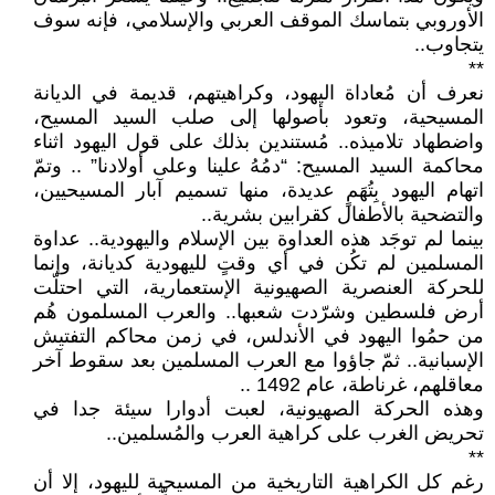
الأوروبي بتماسك الموقف العربي والإسلامي، فإنه سوف
يتجاوب..
**
نعرف أن مُعاداة اليهود، وكراهيتهم، قديمة في الديانة
المسيحية، وتعود بأصولها إلى صلب السيد المسيح،
واضطهاد تلاميذه.. مُستندين بذلك على قول اليهود اثناء
محاكمة السيد المسيح: “دمُهُ علينا وعلى أولادنا” .. وتمّ
اتهام اليهود بِتُهَمٍ عديدة، منها تسميم آبار المسيحيين،
والتضحية بالأطفال كقرابين بشرية..
بينما لم توجَد هذه العداوة بين الإسلام واليهودية.. عداوة
المسلمين لم تكُن في أي وقتٍ لليهودية كديانة، وإنما
للحركة العنصرية الصهيونية الإستعمارية، التي احتلّت
أرض فلسطين وشرّدت شعبها.. والعرب المسلمون هُم
من حمُوا اليهود في الأندلس، في زمن محاكم التفتيش
الإسبانية.. ثمّ جاؤوا مع العرب المسلمين بعد سقوط آخر
معاقلهم، غرناطة، عام 1492 ..
وهذه الحركة الصهيونية، لعبت أدوارا سيئة جدا في
تحريض الغرب على كراهية العرب والمُسلمين..
**
رغم كل الكراهية التاريخية من المسيحية لليهود، إلا أن