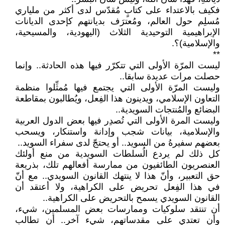
فكيف بالاعتداء على كتابٍ مُقدّس لدى أكثر من ملياري
مُسلِم حول العالم، ومُعترَف بديانتهم كإحدى الديانات
الإبراهيمية التوحيدية الثلاث (اليهودية، والمسيحية،
والإسلامية)؟.
**
ليست المرّة الأولى التي تتكرّر فيها هذه الحادثة.. وإنما
حصلت مرات عديدة سابقا..
وليست المرّة الأولى التي يجتمع فيها مُمثِّلوا منظمة
التعاون الإسلامي، ويدينون هذا الفِعل، ويُطالبون بمقاطعة
البضائع والمُنتجات السويدية..
وليست المرة الأولى التي تُصدِر فيها بعض الدول العربية
والإسلامية، بيانات شجب وإدانة واستنكار، ويسحب
بعضهم سفيرهُ من السويد.. أو يحتجّ لدى سفراء السويد..
كل ذلك لم يردع الُسلطات السويدية من منع أولئك
العنصريون الطائفيون من ممارسة أفعالهم تلك، بذريعة
حق التعبير، وأنّ هذا لا ينتهك القانون السويدي.. مع أنّ
في هذا الفِعل تحريض على الكراهية، ولا أعتقد أن
القانون السويدي يسمح بالتحريض على الكراهية..
أن تنتقد سلوكيات وممارسات بعض المسلمين، شيء،
وأن تعتدي على مقدساتهم، شيء آخر.. أن تطالب