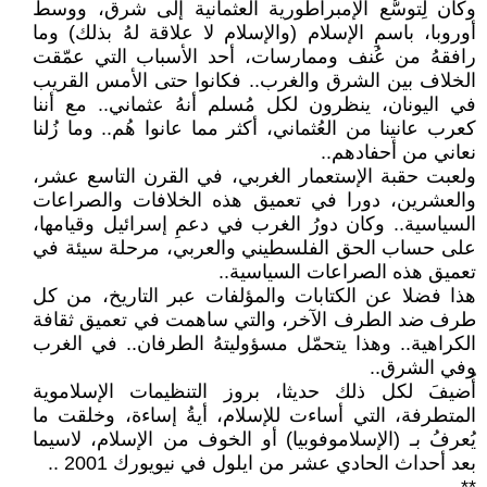
وكان لِتوسُّع الإمبراطورية العثمانية إلى شرق، ووسط
أوروبا، باسمِ الإسلام (والإسلام لا علاقة لهُ بذلك) وما
رافقهُ من عُنف وممارسات، أحد الأسباب التي عمّقت
الخلاف بين الشرق والغرب.. فكانوا حتى الأمس القريب
في اليونان، ينظرون لكل مُسلم أنهُ عثماني.. مع أننا
كعرب عانينا من العُثماني، أكثر مما عانوا هُم.. وما زُلنا
نعاني من أحفادهم..
ولعبت حقبة الإستعمار الغربي، في القرن التاسع عشر،
والعشرين، دورا في تعميق هذه الخلافات والصراعات
السياسية.. وكان دورُ الغرب في دعمِ إسرائيل وقيامها،
على حساب الحق الفلسطيني والعربي، مرحلة سيئة في
تعميق هذه الصراعات السياسية..
هذا فضلا عن الكتابات والمؤلفات عبر التاريخ، من كل
طرف ضد الطرف الآخر، والتي ساهمت في تعميق ثقافة
الكراهية.. وهذا يتحمّل مسؤوليتهُ الطرفان.. في الغرب
وفي الشرق..
أُضيفَ لكل ذلك حديثا، بروز التنظيمات الإسلاموية
المتطرفة، التي أساءت للإسلام، أيةُ إساءة، وخلقت ما
يُعرفُ بـ (الإسلاموفوبيا) أو الخوف من الإسلام، لاسيما
بعد أحداث الحادي عشر من ايلول في نيويورك 2001 ..