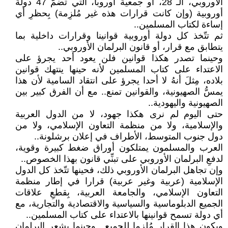
الأوروبي، الـ 28، أو جمعية أوروبا، التي تضمُّ 47 دولة
أوروبية (وإن كانت قرارات هذه غير مُلزِمة) بِحظرِ أي
إساءة لكتاب المسلمين..
ثم تتّخذ كل دولة أوروبية قوانينا وقرارات داخلية بما
يتطابق مع قرار، أو قانون البرلمان الأوروبي..
وحينما تصدر هكذا قوانين فلن يعود أحد يجرؤ على
الاعتداء على كتاب المسلمين لأنه حينها ينتهك قوانين
بلاده، مِثلَ أنهُ لا أحدا يجرؤ على انتقاد السامية لأن هذا
يمسُّ الصهيونية، والقوانين تمنع.. مع أن الفرق كبير بين
الصهيونية واليهودية..
حتى اليوم لم نرى هكذا جهود، لا من الدول العربية
والإسلامية، ولا من منظمة التعاون الإسلامي، ولا من
دول جنوب المتوسط، الأطراف في إعلان برشلونة..
العرب والمسلمون يمتلكون أوراق ضغط كبيرة وقوية،
لدفعِ البرلمان الأوروبي على تبنِّي قانون بهذا الخصوص..
وإن تجاهل البرلمان الأوروبي ذلك، فحينها تتّخذ كل الدول
الإسلامية (عربية وغير عربية) قرارا في إطار منظمة
التعاون الإسلامي، والجامعة العربية، بِقطعِ علاقات
الجميع الدبلوماسية والسياسية والاقتصادية والتجارية، مع
أي دولة تسمح قوانينها بالاعتداء على كتاب المسلمين..
ويكون هذا القرار مُلزما للجميع.. وحينما يشعر البرلمان