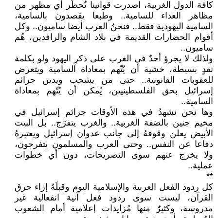
كافة الدول الغربية، اصدرت قوانينا تُحظِّر أي مظهر من
مظاهر العداء للسامية.. وطبعا يقصدون بالسامية،
السامية اليهودية فقط.. فنحنُ العرب أيضا ساميون.. وكل
أقوام الحضارات القديمة في بلاد الشام والرافدين، هُم
ساميون..
ولذلك لا يجرؤ أحدٌ في الغرب على ذكرِ اليهود ولو بكلمة
نقدٍ بسيطة، خشية أن يُتّهم بمعاداة السامية ويتعرض
للعقوبات القانونية.. حتى من يشجب ويدين جرائم
إسرائيل بحق الفلسطينيين، يُمكن أن يُتّهم بمعاداة
السامية..
وها نحن نشهدُ في هذه الأوقات جرائم إسرائيل في
مخيم جنين بالضفة الغربية.. والغرب يتفرّج.. بل البيت
الأبيض يعلن وقوفهُ إلى جانب عدوان إسرائيل ويعتبرهُ
دفاعا عن النفس.. وحتى العرب والمسلمون يتفرجون،
ولا يخرج عنهم سوى التصريحات، دون أي خطوات
عملية..
**
كل ردود الفعل العربية والإسلامية اليوم وقبلَهُ إزاء حرق
القرآن، ليست سوى ردود فعل آنية انفعالية غير
مدروسة، وكثيرٌ منها مُزايدات إعلامية أمام الشعوب