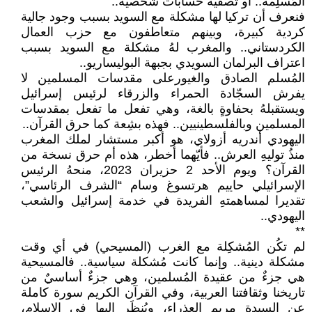
المُسلِمة.. أو تصفية حسابات شخصية..
فنعرف أن تركيا لها مشكلة مع السويد بسبب وجود جالية
كردية كبيرة، وبينهم متعاطفون مع حزب العمال
الكردستاني.. والمغرب لهُ مشكلة مع السويد بسبب
اعتراف البرلمان السويدي بجبهة البوليساريو..
المُسلم الصادق والغيورعلى مقدسات المسلمين لا
يفرش السجّادة الحمراء والزرقاء لرئيس إسرائيل
ويستقبلهُ بحفاوةٍ بالغة، وهي تفعل ما تفعل بمقدسات
المسلمين وبالفلسطينيين.. فهذه بشِعة كما حرق القرآن..
اليهودي أندريه أزولاي، هو أكبر مستشار لملك المغرب
منذُ توليهِ العرش.. فأيّهما أخطر، هذه أم حرق نسخة من
القرآن؟ ويوم الأحد 2 حزيران 2023، منحهُ الرئيس
الإسرائيلي حاييم هرتسوغ وسام “الشرف الرئاسي”،
تقديرا لمساهمتهِ الفريدة في خدمة إسرائيل والشعب
اليهودي..
**
لم تكُن المُشكِلة مع الغرب (المسيحي) في أي وقت
مشكلة دينية.. وإنما كانت مُشكلة سياسية.. فالمسيحية
هي جزءٌ من عقيدة المُسلمين، وهي جزءٌ أساسيٌ من
تاريخنا وثقافتنا العربية، وفي القرآن الكريم سورة كاملة
عن السيدة مريم العذراء، ويُنظَر إليها في الإسلام،