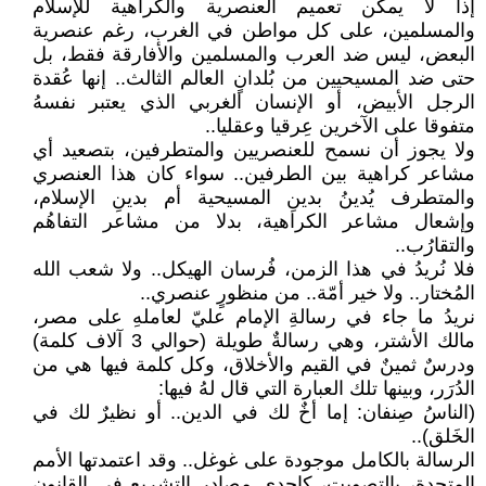
إذا لا يمكن تعميم العنصرية والكراهية للإسلام
والمسلمين، على كل مواطن في الغرب، رغم عنصرية
البعض، ليس ضد العرب والمسلمين والأفارقة فقط، بل
حتى ضد المسيحيين من بُلدانٍ العالم الثالث.. إنها عُقدة
الرجل الأبيض، أو الإنسان الغربي الذي يعتبر نفسهُ
متفوقا على الآخرين عِرقيا وعقليا..
ولا يجوز أن نسمح للعنصريين والمتطرفين، بتصعيد أي
مشاعر كراهية بين الطرفين.. سواء كان هذا العنصري
والمتطرف يُدينُ بدينِ المسيحية أم بدينِ الإسلام،
وإشعال مشاعر الكراهية، بدلا من مشاعر التفاهُم
والتقارُب..
فلا نُريدُ في هذا الزمن، فُرسان الهيكل.. ولا شعب الله
المُختار.. ولا خير أمّة.. من منظورٍ عنصري..
نريدُ ما جاء في رسالةِ الإمام عليّ لعاملهِ على مصر،
مالك الأشتر، وهي رسالةٌ طويلة (حوالي 3 آلاف كلمة)
ودرسٌ ثمينٌ في القيم والأخلاق، وكل كلمة فيها هي من
الدُرَر، وبينها تلك العبارة التي قال لهُ فيها:
(الناسُ صِنفان: إما أخٌ لك في الدين.. أو نظيرٌ لك في
الخَلق)..
الرسالة بالكامل موجودة على غوغل.. وقد اعتمدتها الأمم
المتحدة، بالتصويت، كإحدى مصادر التشريع في القانون