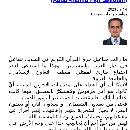
2023 / 7 / 4
مواضيع وابحاث سياسية
ما زالت مفاعيل حرق القرآن الكريم في السويد، تتفاعلُ
في ديار العرب والمسلمين.. وهذا ما استدعى لعقدِ
اجتماع طارئ لممثلي منظمة التعاون الإسلامي..
والجامعة العربية..
لاشكّا أن أي اعتداء على مقدّسات الآخرين الدينية، أيٍّ
كانوا، هو أمرٌ مرفوضٌ ومُستنكرٌ بالمطلق، مهما كانت
عقائد أولئك.. فالمقدسات الدينية غير الرموز الدينية..
فحتى من يعبدون الشيطان، أو يعبدون النار، أو يعبدون
البقر، لا يجوزُ السُخرية منهم وإهانتهم.. إنهم أحرارٌ في
معتقداتهم، وحسابُ الجميع يوم القيامة عند الله..
ليس من حقِّ أحدٍ أن يُحاسِب أحدا على وجه الأرض على
ديانتهِ، فهذا شأن الله، وليس شأن البشر..