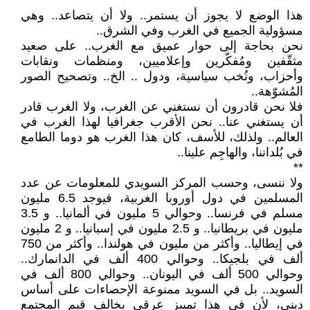
**
هذا الوضع لا يجوز أن يستمر.. ولا أن يتصاعد.. وهي
مسؤولية الجميع في الغرب وفي الشرق..
نحن بحاجة إلى حوار عميق مع الغرب.. على صعيد
مثقّفين ومُفكّرين وإعلاميين، ومنظمات ونقابات
وأحزاب، ونُخب سياسية، ودول .. الخ.. وتصحيح الصور
المُشوّهة..
فلا نحن قادرون أن نستغني عن الغرب، ولا الغرب قادر
أن يستغني عنا.. نحن الأقرب جغرافيا لهذا الغرب في
العالم.. ولذلك، للأسف، كان هذا الغرب هو دوما الطامع
في بُلداننا، والهاجِم علينا..
**
ولا ننسى، وحسب المركز السويدي للمعلومات عن عدد
المسلمين في دول أوروبا الغربية، فيوجد 6.5 مليون
مسلم في فرنسا.. وحوالي 5 مليون في ألمانيا.. و 3.5
مليون في بريطانيا.. و 2.5 مليون في إسبانيا.. و 2 مليون
في إيطاليا.. وأكثر من مليون في هولندا.. وأكثر من 750
ألف في بلجيكا.. وحوالي 400 ألف في الدانمارك..
وحوالي 500 ألف في اليونان.. وحوالي 800 ألف في
السويد.. بل في السويد ممنوعة الإحصاءات على أساس
ديني، لأن في هذا تمييز عِرقي يخالف قيم المجتمع