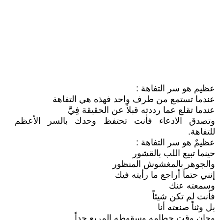
عظيم هو سر التفاهة :
عندما تستمع من طرف واحد فهذه هي التفاهة
عندما تقلع عما رددته قبلاً عن الحقيقة فِيَّ
وتصدق الادعاء فأنت تحتفظ وحدك بالسر الأعظم
للتفاهة.
عظيمٌ هو سر التفاهة :
حينما تبيع اللب بالقشور
والجوهر بالمغشوش المنظور
إنني حتماً أراجع ما رأيته فيك
وسمعته عنك
فأنت لم تكن شيئاً
بل وثناً صنعته أنا
وحان وقت حطامه وسقوطه المريع جداً