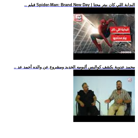
.. فيلم Spider-Man: Brand New Day | البداية اللي كان بيتر محتا
.. محمد عدوية يكشف كواليس ألبومه الجديد ومشروع عن والده أحمد عد