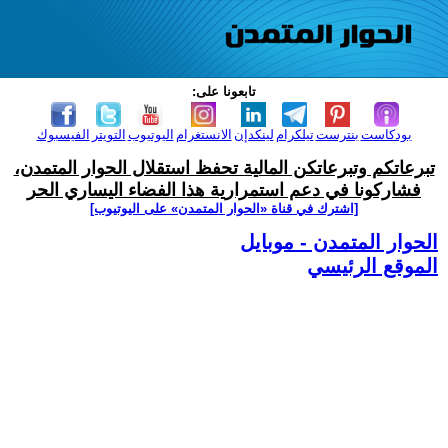
تابعونا على:
بودكاست
بنترست
تيلكرام
لينكدإن
الانستغرام
اليوتيوب
التويتر
الفيسبوك
تبرعاتكم وتبرعاتكن المالية تحفظ استقلال الحوار المتمدن،
فشاركونا في دعم استمرارية هذا الفضاء اليساري الحر
[اشترك في قناة ‫«الحوار المتمدن» على اليوتيوب]
الحوار المتمدن - موبايل
الموقع الرئيسي