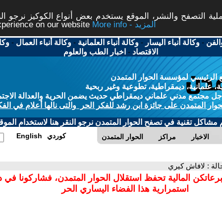
ة التصفح والنشر، الموقع يستخدم بعض أنواع الكوكيز نرجو النق
More info - المزيد
experience on our website
الفن
-
وكالة أنباء اليسار
-
وكالة أنباء العلمانية
-
وكالة أنباء العمال
-
وكا
الاقتصاد
-
اخبار الطب والعلوم
 الرئيسي لمؤسسة الحوار المتمدن
، علمانية، ديمقراطية، تطوعية وغير ربحية
ل مجتمع مدني علماني ديمقراطي حديث يضمن الحرية والعدالة الاجتم
حوار المتمدن على جائزة ابن رشد للفكر الحر والتى نالها أعلام في الفك
م مشاكل تقنية في تصفح الحوار المتمدن نرجو النقر هنا لاستخدام الموقع
كوردي
English
الاخبار
مراكز
الحوار المتمدن
حالة : لافاش كيري
برعاتكن المالية تحفظ استقلال الحوار المتمدن، فشاركونا في 
استمرارية هذا الفضاء اليساري الحر