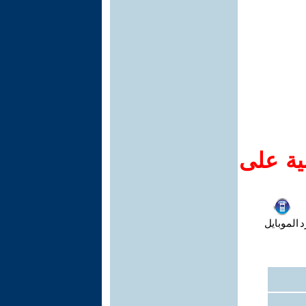
ية على
د
الموبايل