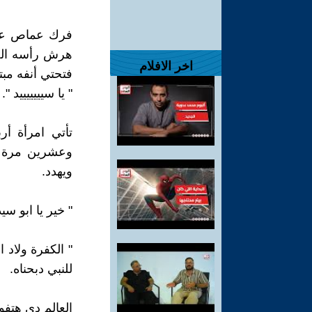
فرك عماص عيني
هرش رأسه الصل
اخر الافلام
فتحتي أنفه مبت
" يا سيييييييد ".
تأتي امرأة أر
وعشرين مرة في
ويهدد.
" خير يا ابو سي
" الكفرة ولاد 
للنبي دبحناه.
العالم دي هتف