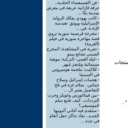
-
فن الفسيفساء الجلدية..
حرفة قازانية عريقة في معرض
بمدينة يكا ...
-
كاتب يهودي يفكك الرواية
الإسرائيلية ويوثق -هندسة
الإبادة- في ...
-
مخرجة فرنسية سورية تروي
قصة مهاجرة سورية في فيلم
(الغريبة)
-
تجربة في المشاهدة: المخرج
الصيني تشانغ ييمو
-
-ليلة العمى- التركية: موهبة
منتجات
سينمائية ومُنجز مُبهر
-
كلاكيت: ملحمة هوميروس
في السينما
-
هجمات إسرائيل وسلاح
حماس.. سلام غزة في فخ
التفاصيل يعتبر ال ...
-
بين فيثاغورس وغوبلز وحرب
الترددات.. كيف صُنع سلم
 .
الموسيقى؟
-
ستقدم فيه أغاني ألبومها
الجديد.. نفاد تذاكر حفل أنغام
في جدة ...