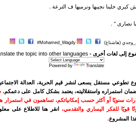
ش كيري خلينا نجيبها ونرميها ف الترعة .
ا نصارى " .
وجدي (هاشتاغ)
Mohamed_Wagdy#
وع إلى لغات أخرى -
nslate the topic into other languages
Powered by
Translate
ع تطوعي مستقل يسعى لنشر قيم الحرية، العدالة الاجتماعية
لضمان استمراره واستقلاليته، يعتمد بشكل كامل على دعمكم.
س
م بمبلغ 10 دولارات سنويًا أو أكثر حسب إمكانياتكم، تساهمون في استمرار 
ا قويًا للفكر اليساري والتقدمي
،
انقر هنا للاطلاع على معل
ذا المشروع
.