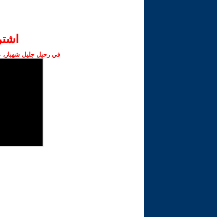
اشت‫
في رحيل جليل شهباز، ع