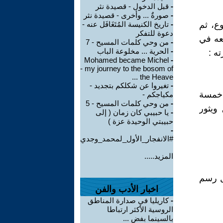
-
قبل الدخول - قصيدة نثر
-
صورةٌ ... وأخرى - قصيدة نثر
ع، ثم
-
تاريخ الكنيسة المُتَغَافَل عنه -
دعوة للتفكر
عه في
-
من وحي كلمات المسيح - 7
-
الحرية ... مخلوعة الباب
ه :
Mohamed became Michel
-
- my journey to the bosom of
the Heave ...
-
تغيروا عن شكلكم بتجديد -
 خمسة
مكياجكم -
-
من وحي كلمات المسيح - 5
ويثور
-
يا حبيبي كان زمان ( إلى
حبيبتي الوحيدة عزة )
-
#الانفجار_الأول_لمحمد_وجدي
المزيد.....
مل رسم
اخبار الأدب والفن
-
كاريليا في صدارة المناطق
الروسية الأكثر ارتباطا
بالسينما بفض ...