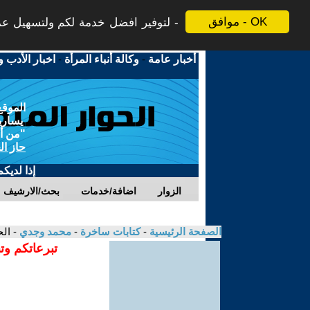
موافق - OK
لتوفير افضل خدمة لكم ولتسهيل عملي
أخبار عامة
-
وكالة أنباء المرأة
-
اخبار الأدب و
الموقع
يسارية
"من أج
حاز ال
إذا لديك
الزوار
اضافة/خدمات
بحث/الارشيف
الصفحة الرئيسية
-
كتابات ساخرة
-
محمد وجدي
- ال
تبرعاتكم وت