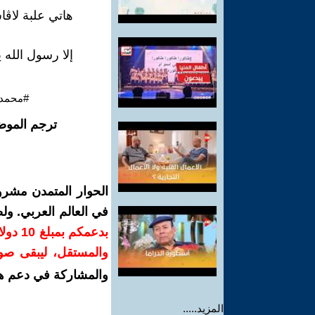
هاتي علبة لاڤا
إلا رسول الله ي
#محمد_
ترجم الموض
الحوار المتمدن مشرو
في العالم العربي. و
بدعمك
والمستقل، ليبقى صوتً
والمشاركة في دعم ه
المزيد.....