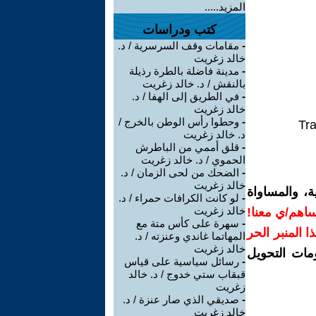
المزيد.....
كتب ودراسات
-
مقامات وقف السرسرية / د.
خالد زغريت
-
مدينة فاضلة بالطرة رذيلة
بالنقش / د. خالد زغريت
-
في الطريق إلى الهفا / د.
خالد زغريت
-
وحطوا رأس الوطن بالخرج /
Tra
د. خالد زغريت
-
قلق أممي من الباطرش
الحموي / د. خالد زغريت
-
الضحك من لحى الزمان / د.
خالد زغريت
، والمساواة
-
لو كانت الكرافات حمراء / د.
خالد زغريت
اهم/ي معنا!
-
سهرة على كأس متة مع
هذا المنبر الحر
المهاتما غاندي وعنزته / د.
خالد زغريت
ومات التحويل
-
رسائل سياسية على قياس
قبقاب ستي خدوج / د. خالد
زغريت
-
صديقي الذي صار عنزة / د.
خالد زغريت