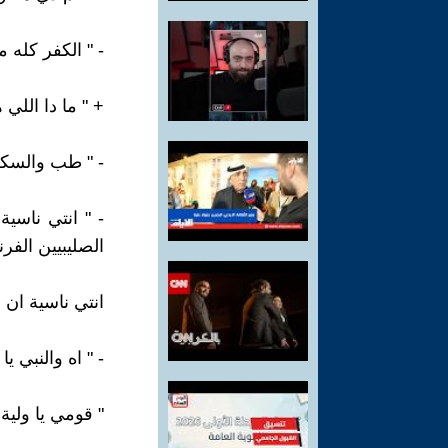
- " الكفر كله 
+ " ما دا اللي 
- " طب والسكر 
- " انتي ناسي
الصليبيين الفرن
انتي ناسية ان 
- " اه والنبي 
" قومي يا ولي