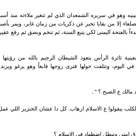
ه وهو في سريره الشمعدان الذي لم تتغير ملاءته منذ أسبو
عاء إلا من بقايا تخبر عن ذكريات من زمان غابر، ويمر بأصب
دءاً بالفتحة اليمنى لكي يتبع السنة، ثم تنخم وبصق ثم رفع عقيرت
بعينية ثائرة الرأس يتعوذ الشيطان الرجيم بالله من رؤيتها
 اليوم، وتتلفت حولها فترى زوجها قابعاً وهو يرغو ويزبد, 
د مالك ع الصبح ؟ " .
الكلب بيقولوا ع الاسلام ارهاب. كل دا عشان الخنزير اللي ع
وق امتى وتبطل اضطهاد في الاسلام ؟