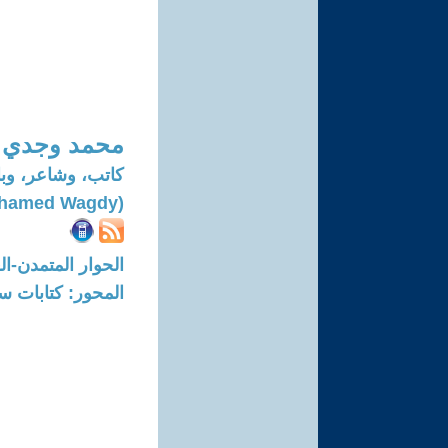
محمد وجدي
كاتب، وشاعر، وبا
(Mohamed Wagdy)
الحوار المتمدن-العدد: 7453 - 2022 / 12 
المحور: كتابات س