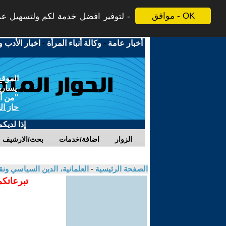
موافق - OK
لتوفير افضل خدمة لكم ولتسهيل عملي
أخبار عامة
-
وكالة أنباء المرأة
-
اخبار الأدب و
الموقع
يسارية
"من أج
حاز ال
إذا لديك
الزوار
اضافة/خدمات
بحث/الارشيف
الصفحة الرئيسية
-
العلمانية، الدين السياسي ونق
تبرعاتكم