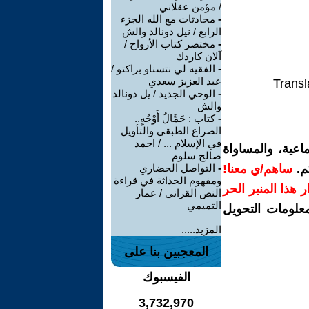
/ مؤمن عقلاني
-
محادثات مع الله الجزء
الرابع / نيل دونالد والش
-
مختصر كتاب الأرواح /
آلان كاردك
-
الفقيه لي نتسناو براكتو /
عبد العزيز سعدي
Transl
-
الوحي الجديد / يل دونالد
والش
-
كتاب : حَمَّالُ أَوْجُهٍ..
الصراع الطبقي والتأويل
في الإسلام ... / احمد
اعية، والمساواة
صالح سلوم
م.
ساهم/ي معنا!
-
التواصل الحضاري
ومفهوم الحداثة في قراءة
رار هذا المنبر الحر
النص القراني / عمار
التميمي
معلومات التحويل
المزيد.....
المعجبين بنا على
الفيسبوك
3,732,970