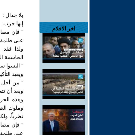
بلا جدال :
إنها حرب. 
اخر الافلام
" فإن مصار
على ظلمة ه
ولذا فقد 
الحاسمة ال
" البسوا سل
ويعيد التأك
" من أجل ذ
وبعد أن تتم
وهذه الحر
وملوك الظلم
نظرياً، ولك
" فإن مصار
على ظلمة ه