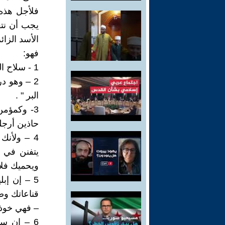
فلأجل هذه 
يجب أن نتق
الأسد الزائ
فهو:
1 - سلاح الحق يمنطق الأحقاء " فاثبتوا ممنطقين أحقاءكم بالحق " .
2 – وهو د
البر " .
3- وكمؤم
حاذين أرجلك
4 – ولأنك
يتفنن في 
ويحميك فلا
5 – إن إ
قناعاتك وض
– فهي خوذة
6 – إن سر