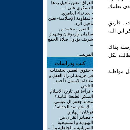
العراق- تعلن تأجيل ردها
ذي يعلمك
العسكري على ا ...
-
بعد نداء العامري..
-المقاومة الإسلامية- تعلن
 . فارتقِ
تأجيل الرد
-
بالصور.. محمد بن
 ابن الله
سلمان وأردوغان وشهباز
شريف يؤدون صلاة الجمع
...
وصلة بذاك
المزيد.....
طالب لكل
كتب ودراسات
-
حقوق العصر. تحقيقات
ل مواظبة
في جريمة ازدراء العقل و
معاداة الإنسان / أحمد
التاوتي
-
قراءة في تاريخ الاسلام
المبكر الطبعة الثانية /
محمد جعفر ال عيسى
-
الإسلام ضد الحداثة /
فرغان أزيهاري
-
مصادر القرآن من
اليهودية و المسيحية
السريانية و الجاهلية و أ ...