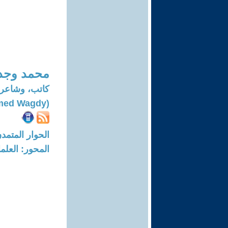
محمد وجد
كاتب، وشاعر،
(Mohamed Wagdy)
الحوار المتمدن-العدد: 7591 - 23
المحور: العلما