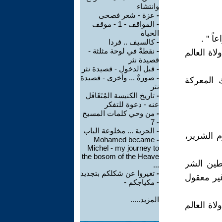
وانتشاء
-
عزة - شعر فصحى
-
المواقف - 1 - موقف
الحياة
ً " .
-
كالسيف .. فردا
-
نقطةٌ في لوحة مثلثة -
اة العالم
قصيدة نثر
-
قبل الدخول - قصيدة نثر
-
صورةٌ ... وأخرى - قصيدة
 المعركة
نثر
-
تاريخ الكنيسة المُتَغَافَل
عنه - دعوة للتفكر
-
من وحي كلمات المسيح
- 7
-
الحرية ... مخلوعة الباب
م الشرير،
Mohamed became
-
Michel - my journey to
the bosom of the Heave
طين الشر
...
-
تغيروا عن شكلكم بتجديد
غير معقول
- مكياجكم -
المزيد.....
اة العالم