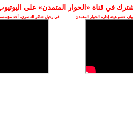
شترك في قناة «الحوار المتمدن» على اليوتيوب
ز، عضو هيئة إدارة الحوار المتمدن
في رحيل شاكر الناصري، أحد مؤسسي 