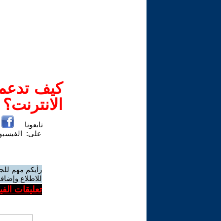
كيف تدعم-
الانترنت؟
تابعونا
على:
الفيسب
رأيكم مهم للج
للاطلاع وإضافة
تعليقات الف