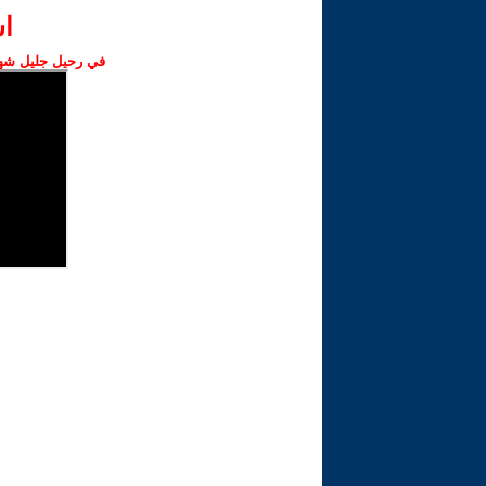
ا‫
في رحيل جليل شهبا