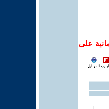
انية على
يبورد
الموبايل