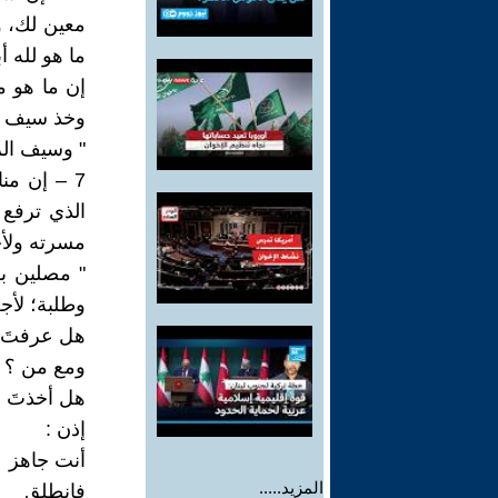
معين لك، 
ما هو لله أ
إن ما هو م
وخذ سيف ال
" وسيف الرو
7 – إن من
الذي ترفع
مسرته ولأج
" مصلين ب
وطلبة؛ لأج
هل عرفتَ 
ومع من ؟
هل أخذتَ 
إذن :
أنت جاهز
المزيد.....
فانطلق