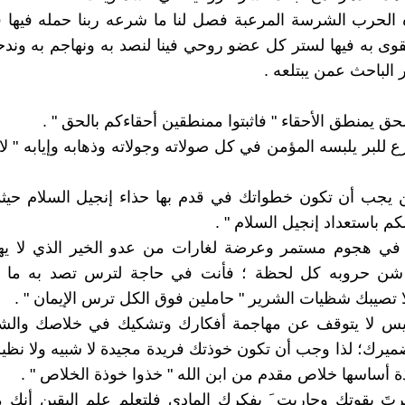
الحرب الشرسة المرعبة فصل لنا ما شرعه ربنا حمله فيها ف
وى به فيها لستر كل عضو روحي فينا لنصد به ونهاجم به وندح
ر الباحث عمن يبتلعه .
رع للبر يلبسه المؤمن في كل صولاته وجولاته وذهابه وإيابه " ل
ن يجب أن تكون خطواتك في قدم بها حذاء إنجيل السلام حيثم
م باستعداد إنجيل السلام " .
 في هجوم مستمر وعرضة لغارات من عدو الخير الذي لا يهدأ
شن حروبه كل لحظة ؛ فأنت في حاجة لترس تصد به ما 
 تصيبك شظيات الشرير " حاملين فوق الكل ترس الإيمان " .
بليس لا يتوقف عن مهاجمة أفكارك وتشكيك في خلاصك وال
ميرك؛ لذا وجب أن تكون خوذتك فريدة مجيدة لا شبيه ولا نظير و
 أساسها خلاص مقدم من ابن الله " خذوا خوذة الخلاص " .
تَ بقوتك وحاربت َ بفكرك المادي فلتعلم علم اليقين أنك 