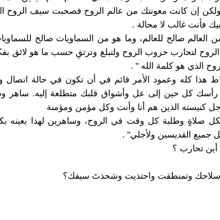
ولكن إن كانت معونتك من عالم الروح فصحبت سيف الروح ال
بيك فأنت غالب لا محالة .
ن العالم صالح للعالم، وما هو من السماويات صالح للسماويات
روح لتحارب حروب الروح ولتبلغ وترتقِ حسب ما هو لائق بفكر
ح الذي هو كلمة الله " .
اط هذا كله وعمود الأمر قائم في أن تكون في حالة اتصال 
 رأسك كل حين إلى عل وأشواق قلبك متطلعة إليه. ساهر و
ل كنيسته الذين هم أنا وأنت وكل مؤمن ومؤمنة
كل صلاةٍ وطلبة كل وقت في الروح، وساهرين لهذا بعينه بك
ل جميع القديسين ولأجلي" .
أين تحارب ؟
سلاحك وتمنطقت واحتذيت وشحذتَ سيفك؟