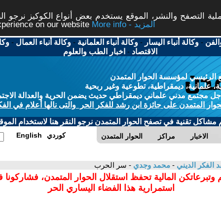
ة التصفح والنشر، الموقع يستخدم بعض أنواع الكوكيز نرجو النق
More info - المزيد
experience on our website
الفن
-
وكالة أنباء اليسار
-
وكالة أنباء العلمانية
-
وكالة أنباء العمال
-
وكا
الاقتصاد
-
اخبار الطب والعلوم
 الرئيسي لمؤسسة الحوار المتمدن
، علمانية، ديمقراطية، تطوعية وغير ربحية
ل مجتمع مدني علماني ديمقراطي حديث يضمن الحرية والعدالة الاجتم
حوار المتمدن على جائزة ابن رشد للفكر الحر والتى نالها أعلام في الفك
م مشاكل تقنية في تصفح الحوار المتمدن نرجو النقر هنا لاستخدام الموقع
كوردي
English
الاخبار
مراكز
الحوار المتمدن
د الفكر الديني
-
محمد وجدي
- سر الحرب
 وتبرعاتكن المالية تحفظ استقلال الحوار المتمدن، فشاركونا 
استمرارية هذا الفضاء اليساري الحر