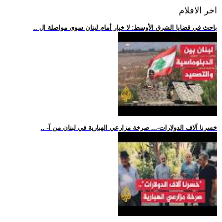
اخر الافلام
.. باحث في قضايا الشرق الأوسط: لا خيار أمام لبنان سوى مواصلة ال
.. -خسرنا آلاف الدولارات-... صرخة مزارعي الهبارية في لبنان من آ