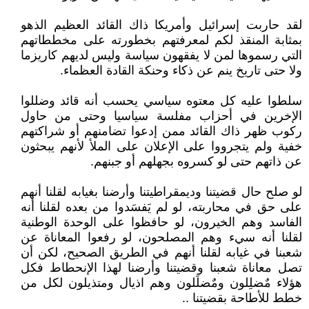
لقد حاربت إسرائيل وأمريكا ذاك القائد العظيم الذهو
بمثابة المنقذ لكم لمعرفتهم بخطورته على مخططاتهم
التي رسموها لمن لا يفقهون سياسة وليس لديهم كاريزما
ولا حتى تاريخ ينم عن ذكاء وحنكة القادة العظماء.
سلطوا عليه كل معتوه سياسي يحسب أنه قائد وضللوا
الإخرين في أحزاب مفلسة سياسيا وحتى من حاول
ركوب ظهر ذاك القائد ممن إدعوا تضامنهم أو شراكتهم
خفية ولم يتجرووا على الإعلان على الملأ لأنهم يبحثون
عن ذاتهم حتى لو كسروه بجهلهم أو جبنهم.
لو صلح حال قضيتنا وديمقراطيتنا وأرضنا بغيابه لقلنا أنهم
على حق في محاربته، لو لم يَفسَدوا من بعده لقلنا أنه
الفاسد وهم الخيرون، لو حافظوا على الوحدة الوطنية
لقلنا أنه سيء وهم المصلحون، لو رفعوا المعاناة عن
شعبنا في غيابه لقلنا أنهم في الطريق الصحيح، لكن أن
تصل معاناة شعبنا وقضيتنا وأرضنا لهذا الإنحطاط فكل
هؤلاء مٌضلِلون ومٌضلَلون وهم اذيال ومتذيلون لكل من
خطط للأطاحة بقضيتنا ..