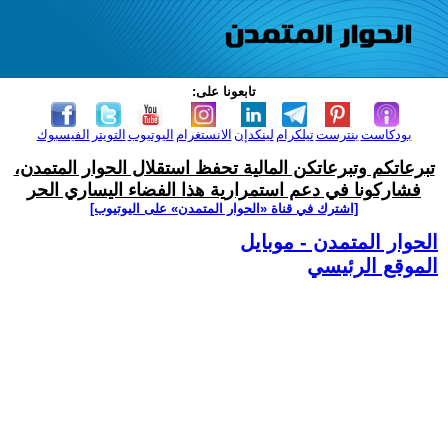
تابعونا على:
بودكاست
بنترست
تيلكرام
لينكدإن
الانستغرام
اليوتيوب
التويتر
الفيسبوك
تبرعاتكم وتبرعاتكن المالية تحفظ استقلال الحوار المتمدن،
فشاركونا في دعم استمرارية هذا الفضاء اليساري الحر
[اشترك في قناة ‫«الحوار المتمدن» على اليوتيوب]
الحوار المتمدن - موبايل
الموقع الرئيسي