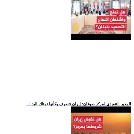
.. المدير التنفيذي لمركز صوفان: إيران تتصرف وكأنها تمتلك اليد ا