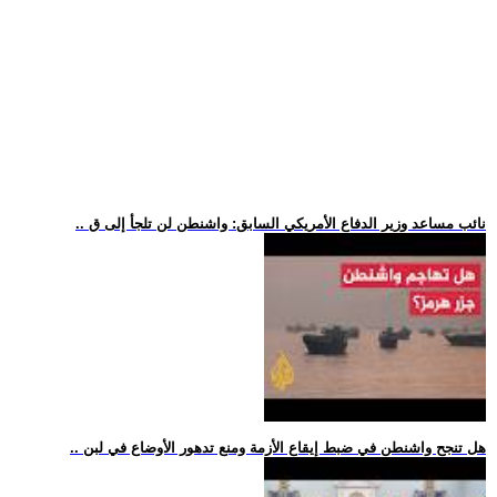
.. نائب مساعد وزير الدفاع الأمريكي السابق: واشنطن لن تلجأ إلى ق
.. هل تنجح واشنطن في ضبط إيقاع الأزمة ومنع تدهور الأوضاع في لبن