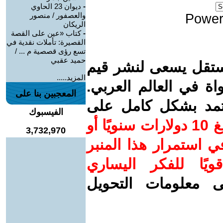
-
ديوان 23 الحاوي
والعصفور / منصور
Power
الريكان
-
كتاب «عين على القصة
القصيرة: تأملات نقدية في
تسع رؤى قصصية م ... /
حميد عقبي
ستقل يسعى لنشر قيم
المزيد.....
واة في العالم العربي.
المعجبين بنا على
عتمد بشكل كامل على
الفيسبوك
ساهم/ي معنا! بدعمكم بمبلغ 10 دولارات سنويًا أو
3,732,970
 استمرار هذا المنبر
ويًا للفكر اليساري
ى معلومات التحويل