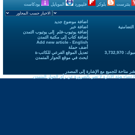
بنترست
بلوكر
فليبورد
الموبايل
بودكاست
اضافة موضوع جديد
التضامنية
اضافة خبر
إضافة يوتيوب-فلم إلى يوتيوب التمدن
إضافة كتاب إلى مكتبة التمدن
Add new article - English
أضف حملة
3,732,97
تعديل الموقع الفرعي للكاتب-ة
ابحث في موقع الحوار المتمدن
شر متاحة للجميع مع الإشارة إلى المصدر
ضاء هيئة الادارة لا تعبر بالضرورة عن رأي الحوار المتمدن