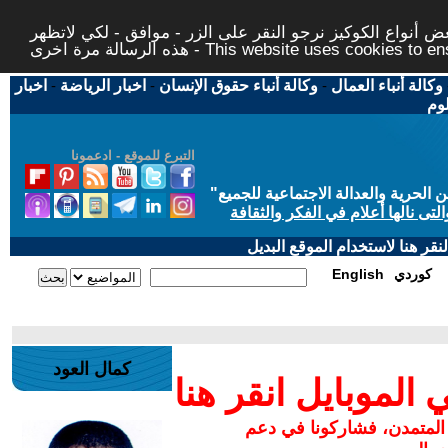
 أنواع الكوكيز نرجو النقر على الزر - موافق - لكي لاتظهر
This website uses cookies to ensure you ge
وكالة أنباء العمال
-
وكالة أنباء حقوق الإنسان
-
اخبار الرياضة
-
اخبار
لوم
التبرع للموقع - ادعمونا
حرية والعدالة الاجتماعية للجميع
"
تى نالها أعلام في الفكر والثقافة
قر هنا لاستخدام الموقع البديل
كوردي
English
كمال العود
لموبايل انقر هنا
 المتمدن، فشاركونا في دعم