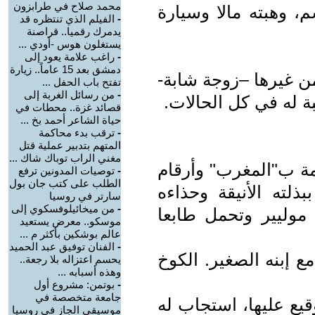
محمد صلاح في طرابزون
، وهبته مالا وسيارة
-
الفيلم الذي تنتظره قد
يدمرك رقميا.. قراصنة
يستغلون هوس -أودي ...
-
راغب علامة يعود إلى
دمشق بعد 15 عاماً.. زيارة
ن غيرها –زوجة شابة-
تفتح باب الحفل ...
-
من رسائل الغربة إلى
حبة له في كل الحالات.
قصائد غزة.. محطات في
حياة الشاعر أحمد بخ ...
-
ترقب بدء محاكمة
المتهم بتدبير عملية قتل
مغني الراب توباك شاك ...
مة ب"المغرب" وأرقام
-
توصيات المدونين ترفع
الطلب على كتب جان بول
ته الأنيقة وحذاءه
سارتر في روسيا
-
من ميخائيلوفسكوي إلى
 موليير وتحمل طابعا
موسكو.. معرض يستعيد
عالم بوشكين بأكثر م ...
-
الفنان توفيق عبد الحميد
 إبنه الصغير. الكوخ
يحسم اعتزاله بلا رجعة..
وهذه أسبابه ...
-
بوتمن: مشروع أول
جامعة متخصصة في
قيع عليها، استجاب له
موسيقى الجاز في روسيا