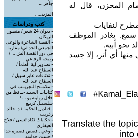
جاهز ...
ام المخزن، قال له
المزيد.....
مطرح لنفايات
كتب ودراسات
-
ديوان 24 شعر / منصور
مع. يغادر الموظف
الريكان
-
القصة الشاعرة والوعي
 نحو أبيه.
الجمعي الحداثي/ مقاربة
منها أي أثر، إلا جسد
في دور القصة الش ... /
ربيحة الرفاعي
-
تصاوير لية الظمأ /
السمّاح عبد الله
-
ثلاثاءات عابر سبيل /
السمّاح عبد الله
-
ملامــح التجريــب في
Kamal_Ela
كتابـات السيـد حـافظ من
خلال روايته يو ... /
سلسبيل كريبع
-
قناديل الحكمة / د. خالد
زغريت
-
حكاياتْ تَكاد تُنسى / فلاح
Translate the topic
العيفاري
-
وعي ـ قصص قصيرة جدا
into
/ حسين جداونه