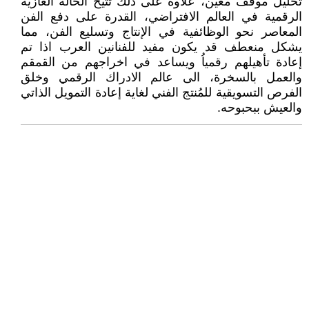
تحليل موقفً معين، علاوة على ذلك تتيح الحالة الغازية
الرقمية في العالم الافتراضي، القدرة على دفع الفن
المعاصر نحو الوظائفية في الإنتاج وتسليع الفن، مما
يشكل منعطف قد يكون مفيد للفنانين العرب اذا تم
إعادة تأهيلهم رقمياُ ويساعد في اخراجهم من القمقم
والعمل بالسخرة، الى عالم الادراك الرقمي وخلق
الفرص التسويقية للمُنتج الفني لغاية إعادة التمويل الذاتي
والعيش ببحبوحه.