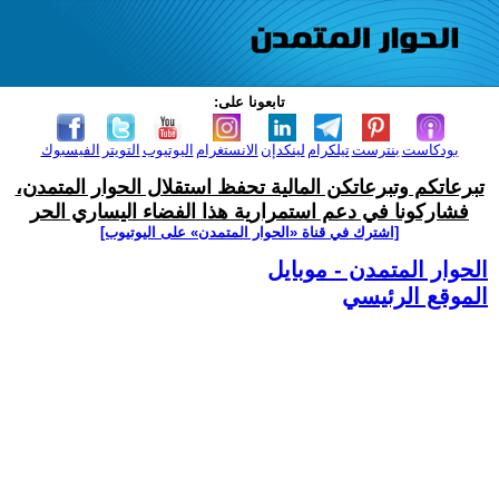
تابعونا على:
بودكاست
بنترست
تيلكرام
لينكدإن
الانستغرام
اليوتيوب
التويتر
الفيسبوك
تبرعاتكم وتبرعاتكن المالية تحفظ استقلال الحوار المتمدن،
فشاركونا في دعم استمرارية هذا الفضاء اليساري الحر
[اشترك في قناة ‫«الحوار المتمدن» على اليوتيوب]
الحوار المتمدن - موبايل
الموقع الرئيسي