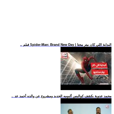
.. فيلم Spider-Man: Brand New Day | البداية اللي كان بيتر محتا
.. محمد عدوية يكشف كواليس ألبومه الجديد ومشروع عن والده أحمد عد