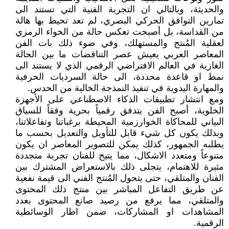
والحديثة، وبالتالي ان التجربة الفنية التي تستند الى
تمارين التوافق الحركي البصري، لم تعد تحيط بها هالة
من القداسة، بل أصبحت تعكس حالة من الخواء الرمزي
لعقلية المُنتج والمستهلك، وفي ضوء ذلك بات الفن
المعاصر العربي يعيش عصر التناقضات ما بين الحالة
الغازية في العالم الافتراضي الرقمي الذي لا يستند الى
نمط او قاعدة محددة، الى حالة السرديات الحرفية
والمهارة اليدوية في تنفيذ النمذجة الخالية من الحدس.
ومع انتشار تطبيقات الذكاء الاصطناعي على الأجهزة
الخلوية، أصبح الفن يتدفق رقمياً بحرية وفقاً للسياق
البياني للمحاكاة الخوارزمية المحيطة برغباتنا وتفاعلاتنا،
وبذلك يكون كل شيء قابل للتأويل والتعديل بحسب ما
يطلبه الجمهور، كذلك يمكن للتصوير المعاصر ان يكون
متنوعاً ومتعدد الاشكال، مما يتيح للفنان تجربة متجددة
مثيرة للاهتمام، يتجلى ذلك بالاستعراض المشترك بين
الفنان والمتلقي، حتى يتحول المُنتج الفني الى قيمة نفعية
عن طريق التفاعل المباشر بين منتج ذلك المحتوى
والمتلقي، مما يرفع من رصيد صانع المحتوى بعدد
المشاهدات او المشاركات، ضمن اطار الوسائطية
الرقمية.