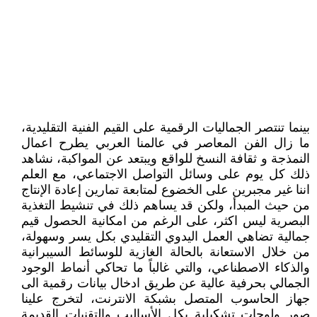
بينما تنتصر الجماليات الرقمية على القيم الفنية التقليدية،
ما زال الفن المعاصر في عالمنا العربي يطرح اعمال
النمذجة و ثقافة النسخ للواقع ويبتعد عن المواكبة، نشاهد
ذلك كل يوم على وسائل التواصل الاجتماعي، مع العلم
اننا غير مجبرين على الخضوع لمتابعة تمارين إعادة الإنتاج
من حيث المبدأ، ولكن قد يساهم ذلك في تنشيط التغذية
البصرية ليس اكثر، على الرغم من امكانية الحصول قيم
جمالية تضاهي العمل اليدوي التقليدي بكل يسر وسهولة،
من خلال الاستعانة بالحالة الغازية للوسائط السيبرانية
والذكاء الاصطناعي، والتي غالباً ما تحاكي أنماط الوجود
الجمالي بحرفية عالية عن طريق ادخال بيانات رقمية الى
جهاز الحاسوب المتصل بشبكة الانترنت، لتخرج علينا
صور ولوحات تشكيلية بكل الأساليب والتقنيات القديمة