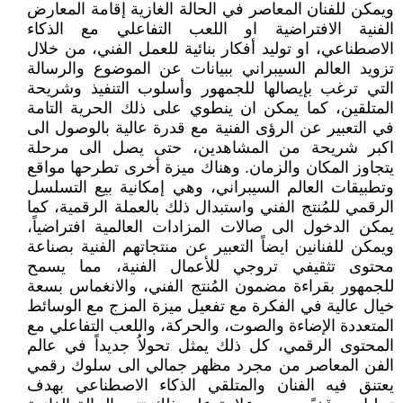
ويمكن للفنان المعاصر في الحالة الغازية إقامة المعارض
الفنية الافتراضية او اللعب التفاعلي مع الذكاء
الاصطناعي، او توليد أفكار بنائية للعمل الفني، من خلال
تزويد العالم السيبراني ببيانات عن الموضوع والرسالة
التي ترغب بإيصالها للجمهور وأسلوب التنفيذ وشريحة
المتلقين، كما يمكن ان ينطوي على ذلك الحرية التامة
في التعبير عن الرؤى الفنية مع قدرة عالية بالوصول الى
اكبر شريحة من المشاهدين، حتى يصل الى مرحلة
يتجاوز المكان والزمان. وهناك ميزة أخرى تطرحها مواقع
وتطبيقات العالم السيبراني، وهي إمكانية بيع التسلسل
الرقمي للمُنتج الفني واستبدال ذلك بالعملة الرقمية، كما
يمكن الدخول الى صالات المزادات العالمية افتراضياً،
ويمكن للفنانين ايضاً التعبير عن منتجاتهم الفنية بصناعة
محتوى تثقيفي تروجي للأعمال الفنية، مما يسمح
للجمهور بقراءة مضمون المُنتج الفني، والانغماس بسعة
خيال عالية في الفكرة مع تفعيل ميزة المزج مع الوسائط
المتعددة الإضاءة والصوت، والحركة، واللعب التفاعلي مع
المحتوى الرقمي، كل ذلك يمثل تحولاُ جديداً في عالم
الفن المعاصر من مجرد مظهر جمالي الى سلوك رقمي
يعتنق فيه الفنان والمتلقي الذكاء الاصطناعي بهدف