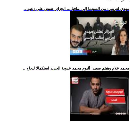
.. مهدي لعريبي: من السينما إلى -مافيا-... الجزائر تقبض على زعيم
.. محمد علام وهيثم سعيد: ألبوم محمد عدوية الجديد استكمالا لنجاح