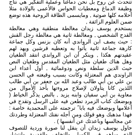
تتحدث عن روح بل نحن دماغنا وعملية التفكير هي نتاج
وظيفة الدماغ ومعطيات الحواس فالأعمى بالولادة مثلا
أحلامه كلها صوتية , ومايسمى الطاقة الروحية هذه توضع
ضمن العلوم الزائفة ,
يستخدم يوسف زيدان مغالطة منطقية وهي مغالطة
القدح الشخصي , ومغالطة ثانية هي مغالطة رجل القش
: حيث يصف ابن الرواندي أنه كان بزنس وكل جماعة
كارهة جماعة ثانية يأتوا به وتعطيه قرشين ويهد لهم
عقيدتهم هكذا , وينكر أن ابن الرواندي انتقد الطغيان
وهل هناك طغيان مثل الطغيان المقدس وطغيان النص
حيث الدين سلطة ونص ودوغمائية , أول أعداء ابن
الراوندي هم المعتزلة وكانت بسبب وقيعته في الحسن
بن علي بن أبي طالب وعبد الله بن جعفر بن أبي طالب
اللذين كانا يتأولان لإصلاح مروءتها بأخذ الأموال من
معاوية بن أبي سفيان وابنه يزيد , بالنص يذكَّر الخياط (
وبوضعك كتاب الزمرد تطعن فيه على الرسل وتقدح في
أعلامها وبوضعك فيه بابا ً ترجمته على المحمدية خاصة :
فهذا مذهبك وهو قولك ومن أجله نفتك المعتزلة وطردتك
عن مجالسها وباعدتك عن أنفسها ) .
حاول يوسف زيدان أن ينقل لنا صورة وردية للتصوف
الذي ساهم في الكسل والتخلف والقدرية وانتشار