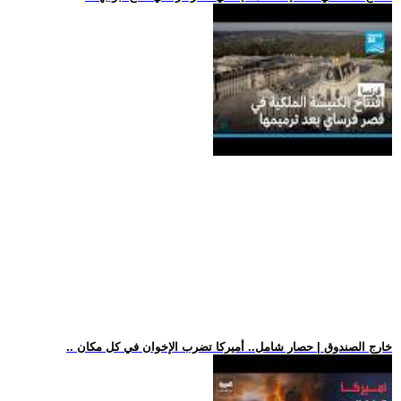
.. خارج الصندوق | حصار شامل.. أميركا تضرب الإخوان في كل مكان