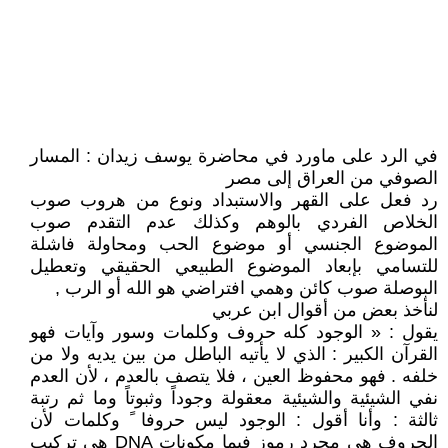
في الرد على ماورد في محاضرة يوسف زيدان : المسار
الصوفي من العراق إلى مصر
رد فعل على القهر والاستبداد ونوع من هروب صوب
الخلاص الفردي بالوهم وكذلك عدم التقدم صوب
الموضوع الجنسي أو موضوع الحب ومحاولة فاشلة
للتسامي بإبعاد الموضوع الطبيعي الحقيقي وتعطيل
البوصلة صوب كائن وهمي افتراضي هو الله أو الرب ,
لنأخذ بعض من أقوال ابن عربي
يقول : « الوجود كله حروف وكلمات وسور وآيات فهو
القرآن الكبير : الذي لا يأتيه الباطل من بين يديه ولا من
خلفه . فهو محفوظ العين ، فلا يتصف بالعدم ، لأن العدم
نفي الشيئية والشيئية معقولة وجوداً وثبوتاً وما ثم رتبة
ثالثة : وأنا أقول : الوجود ليس حروفا ً وكلمات لأن
الحروف هي مجرد رموز فيما مكونات DNA هي تركيب