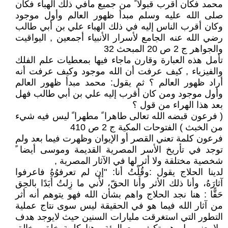
محمد فكان أقرب قبولا ً من جميع مافي ذلك الهباء فكان
صلى الله عليه وسلم مبدأ ظهور العالم وأول موجود
وكان أقرب الناس إليه في ذلك الهباء علي بن أبي طالب
رضي الله عنه الجامع لأسرار الأنبياء أجمعين , اليواقيت
والجواهر ج 2 ص 20 المبحث 32
تأمل هذه العبارة وقارن ماجاء فيها بمعطيات علم الفلك
والفيزياء , كيف عرفت أن الله موجود وكيف عرفت أنه
أراد ظهور العالم ؟ ثم يقول: محمد مبدأ ظهور العالم
وأول موجود ومن كان أقرب إليه علي بن أبي طالب فهل
بعد هذا الهراء من قول ؟
( فرعون قبضه الله تعالى طاهرا ً مطهرا ً ليس فيه شيء
من الخبث ) الفتوحات المكية ج 2 ص 410
فرعون كلمة تعني القصر أو الإيوان وظهرت فيما بعد ولم
توجد في تأريخ الأسر المصرية القديمة وموسى أيضا ً
شخصية مختلقة ولا أثر لها في الآثار المصرية ,
لدينا الحلاج يقول :وقُلْتُ أنا: "إن لم تعرفوُهُ فاعرفوا
آثارَهُ، وأنا ذلك الأثر وأَنا الحقّ، لأَني ما زِلتُ أَبَدًا بالحِق
حَقًّا : هنا نجد الحلاج واهم بشأن الله فهو يتوهم أنه أثر
من آثار الله فيما هو في الحقيقة ليس سوى نتاج عملية
التطور التي استغرقت مليارات السنين حيث لايوجد هدف