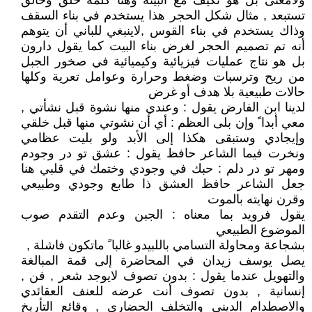
ولامعنى بل هو تكيف مع البيئة وهنا كلمة خلق وخالق
تستبعد , مثال شكل الحجر هذا يستخدم في بناء السقف
وذاك يستخدم في بناء القوس ,لاينبغي للباني أن يتوهم
أنه تم تصميم الحجر لغرض بناء البيت كما يقول دارون
بل هو نتاج عمليات فيزيائية وكيميائية في صخور الجبل
من ريح وترسبات وضغط وحرارة وعوامل تعرية وكلها
حالات طبيعية بلا هدف أو غرض
لدينا ابن الفارض يقول : وعندي منها نشوة قبل نشأتي ,
معي أبدا ً وإن بلى العظم : أي أن نشوتي منها قبل خلقي
وإيجادي وستبقى هكذا إلى الأبد ولو بليت عظامي
ونخرت فيما الشاعر حافظ يقول : عشق تو در وجودم
ومهر تو در دلم : حبك في وجودي وختمك في قلبي هنا
جعل الشاعر حافظ العشق ذا طابع وجودي وطبيعي
وقرن نهايته بالموت
يقول فرويد بما معناه : الجبن وعدم التقدم صوب
الموضوع الطبيعي
بشجاعة ومحاولة التسامي باللبيدو غالبا ً ماتكون فاشلة ,
يصل يوسف زيدان في المحاضرة إلى قمة المبالغة
والتهويل عندما يقول : بدون تصوف لايوجد شعر , فن ,
إنسانية , بدون تصوف أنت عرضه للعنف العقائدي
والاصطدام الديني والتخلف الحضاري , وقائع التأريخ