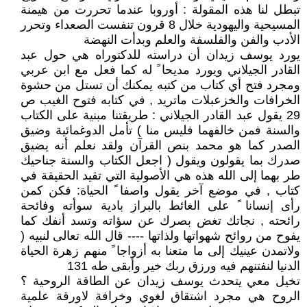
تبطل لنا هذه المقولة : أوروبا عندما تحررت من هيمنة
المسيحية واليهودية خلال 8 قرون تنفست الصعداء وتحرر
الأدب والفن والفلسفة والعلم وبدأت النهضة
يورد يوسف زيدان أن دراسته للدكتوراه هي حول عبد
القادر الجيلاني ويورد مديحا ً له كما فعل مع ابن عربي
ومجرد فتح أي كتاب من كتبه يمكنك أن تستل من حشوة
الخرافات والخزعبلات ماتريد , في كتابه فتوح الغيب ص
29 يقول عبد القادر الجيلاني : طريقتنا مبنية على الكتاب
والسنة فمن خالفهما فليس منا ) تأمل الدوغمائية وضيق
الصدر كما هو محمد بنص القرآن ولقد نعلم أنه يضيق
صدرك بما يقولون ويقول ( اجعل الكتاب والسنة جناحيك
طر بهما إلى الله هذه هي الأصولية التي تقيد الحقيقة في
كتاب , في موضع آخر يقول واصفا ً الحياة: فكن كمن
رأى إنسانا ً على الغائط بالبراز بادية سوأته وفائحة
رائحته , نجاتك تغض بصرك عن سؤاته وتسد أنفك كما
يفوح من روائح شهواتها ولذاتها ---- قال الله تعالى لنبيه (
ولاتمدن عينيك إلى ما متعنا به أزواجا ً منهم زهرة الحياة
الدنيا لنفتنهم فيه ورزق ربك خير وأبقى طه 131
تخيل معي يتحدث يوسف زيدان عن الطاقة الروحية ؟
الروح هي مجرد اشتقاق لغوي وخرافة لاورقة علمية