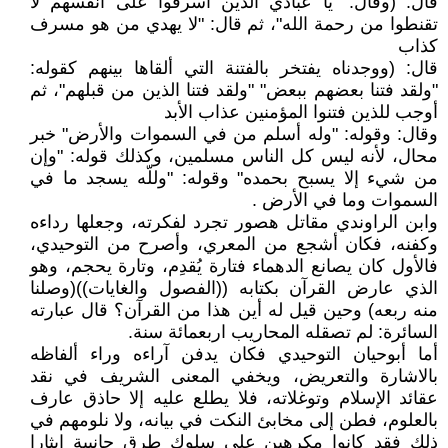
قال: (وقال: "يا عبادي الذين أسرفوا على أنفسهم لا
تقنطوا من رحمة الله"، ثم قال: "لا يهدي من هو مسرف
كذاب
قال: (ووجدناه يفتخر بالفتنة التي ألقاها بينهم كقوله:
"ولقد فتنا بعضهم ببعض" "ولقد فتنا الذين من قبلهم"، ثم
أوجب للذين فتنوا المؤمنين عذاب الأبد
وقال: وقوله: "وله أسلم من في السموات والأرض" خبر
محال، لأنه ليس كل الناس مسلمين، وكذلك قوله: "وإن
من شيء إلا يسبح بحمده" وقوله: "وللّه يسجد ما في
السموات وما في الأرض .
وابن الراوندي مقاتل هصور تجرد لفكرته، وجعلها رداءه
وكفنه، فكان أشجع من المعري، وأصرح من التوحيدي،
فالأول كان يصانع الدهماء فتارة يُقدِم، وتارة يحجم، وهو
الذي عارض القرآن بكتابه ((الفصول والغايات))(وصلنا
منه ربعه) وحين قيل له أين هذا من القرآن؟ قال عبارته
السائرة: لم تصقله المحاريب اربعمائة سنة.
أما أبوحيان التوحيدي فكان يدفن آراءه وراء ألفاظه
بالاشارة والتعريض، ويخفي المعنى الشريف في نقد
عقائد الإسلام وتوغلاته، فلا يطلع عليه إلا حاذق عارف
بالعلوم، فطن إلى مخابئ النكت في بيانه، ولا نلومهم في
ذلك فقد كانوا مكرهين على سلوك طرق جانبية إيثارا