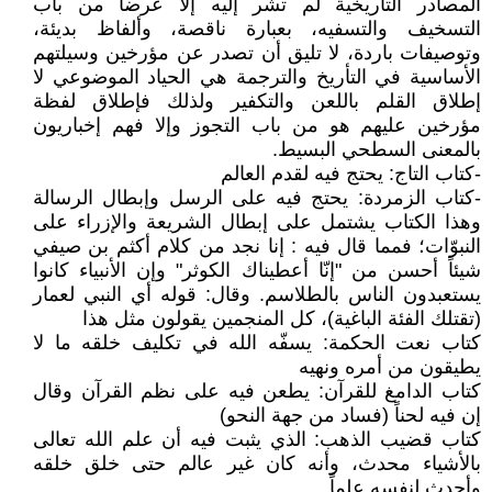
المصادر التأريخية لم تشر إليه إلا عرضا ًمن باب
التسخيف والتسفيه، بعبارة ناقصة، وألفاظ بديئة،
وتوصيفات باردة، لا تليق أن تصدر عن مؤرخين وسيلتهم
الأساسية في التأريخ والترجمة هي الحياد الموضوعي لا
إطلاق القلم باللعن والتكفير ولذلك فإطلاق لفظة
مؤرخين عليهم هو من باب التجوز وإلا فهم إخباريون
بالمعنى السطحي البسيط.
-كتاب التاج: يحتج فيه لقدم العالم
-كتاب الزمردة: يحتج فيه على الرسل وإبطال الرسالة
وهذا الكتاب يشتمل على إبطال الشريعة والإزراء على
النبوّات؛ فمما قال فيه : إنا نجد من كلام أكثم بن صيفي
شيئاً أحسن من "إنّا أعطيناك الكوثر" وإن الأنبياء كانوا
يستعبدون الناس بالطلاسم. وقال: قوله أي النبي لعمار
(تقتلك الفئة الباغية)، كل المنجمين يقولون مثل هذا
كتاب نعت الحكمة: يسفّه الله في تكليف خلقه ما لا
يطيقون من أمره ونهيه
كتاب الدامغ للقرآن: يطعن فيه على نظم القرآن وقال
إن فيه لحناً (فساد من جهة النحو)
كتاب قضيب الذهب: الذي يثبت فيه أن علم الله تعالى
بالأشياء محدث، وأنه كان غير عالم حتى خلق خلقه
وأحدث لنفسه علماً.