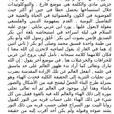
جزيئي مادي والكلمة هي موضع فارغ , والنيوكلوتيدات
خلال استنساخها يحصل خطأ في جين أو أكثر حيث
الفوضوية في الكون والعشوائية في الحياة والعبثية في
التفاصيل اليومية , العدم بمفهومة الديني والفلسفي
مقولة لايعول عليها , يورد ابن عربي مايلي : نودي عليه
السلام في ليلة اسراءه في استيحاشه بلغة أبي بكر
الصديق فإنس بصوت أبي بكر : خُلق رسول الله وأبو بكر
من طينة واحدة فسبق محمد وصلى أبو بكر ( ثاني اثنين
إذ هما في الغار إذ يقول لصاحبه لاتحزن إن الله معنا )
فكان كلامهما كلامه سبحانه , تأمل كيف يروج ابن عربي
للخرافات والخزعبلات هنا , في موضع آخر يقول : إن الله
تبارك وتعالى كما أراد بدء ظهور العالم على حد ماسبق
في علمه , انفعل العالم عن تلك الإرادة المقدسة بضرب
من تجليات التنزية إلى الحقيقة الكلية فحدث الهباء وهو
بمنزلة طرح البناء الحصَّ ليفتتح فيه من الأشكال والصور
ماشاء وهذا أول موجود في العالم ثم أنه تعالى تجلى
بنوره إلى ذلك الهباء والعالم كله فيه بالقوة فقبل من كل
شيء في ذلك الهباء على حساب قربه من النور كقبول
زوايا البيت نور السراج فعلى حسب قربه من ذلك النور
يشتد ضوءه وقبوله ولم يكن أحد أقرب إليه من حقيقة