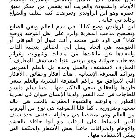
الأوهام والشعوذة والغريب أنه ينتقص من مفكر سبق
عصره وهو ابن الراوندي وتعرضت كتبه للتلف والضياع
وكابد في حياته ,
ابن الرواندي وضع كتابا ً في قدم العالم ونفي الصانع
وتصحيح مذهب الدهرية والرد على أهل التوحيد ووضع
كتابا ً في الرد على محمد , أنت تقول أن العرفان أو
الغنوصية هي إتجاه يصل إلى الحقائق بتجلية الذات
وابتعادها عن مايقيدها من ماديات وشهوات وغرائز
وحاجات حيوانية وهو يرتقي عنها فيستشف المعارف )
المعارف لاتستشف بالعقل وحده بل بالعلم التجريبي
وتراكم المعرفة الإنسانية , هناك أفكار وحقائق , الأفكار
التي لاتتوافق مع تراكم المعرفة البشرية والعلم ينبغي
طردها والحقائق ينبغي التفكير فيها , لدينا سلم ماسلو
للحاجات في علم النفس ولدينا الإنسان حيوان في نظرية
التطور , والرغبة والشهوة المقترنة بالحب هي حالة
صحية وضرورية , كما قلنا الصوفية هي نوع من الهروب
من العالم وفي منطقتنا هي محاولة لتخفيف حدة سيف
الدين المسلط على الرقاب مع أنها حافلة بالحشو
والأوهام والخرافات ماعدا بعض الأشعار والحكمة التي
يمكن الاستفاده منها ,