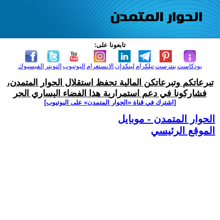
تابعونا على:
بودكاست
بنترست
تيلكرام
لينكدإن
الانستغرام
اليوتيوب
التويتر
الفيسبوك
تبرعاتكم وتبرعاتكن المالية تحفظ استقلال الحوار المتمدن،
فشاركونا في دعم استمرارية هذا الفضاء اليساري الحر
[اشترك في قناة ‫«الحوار المتمدن» على اليوتيوب]
الحوار المتمدن - موبايل
الموقع الرئيسي