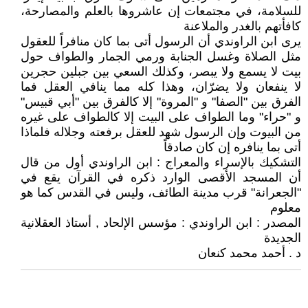
للسلامة، في مجتمعات إن عاشروها بالعلم والمصارحة،
كافأتهم بالغدر والملاعنة
يرى ابن الراوندي أن الرسول أتى بما كان منافراً للعقول
مثل الصلاة وغسل الجنابة ورمي الجمار والطواف حول
بيت لا يسمع ولا يبصر، وكذلك السعي بين جبلين حجرين
لا ينفعان ولا يضرّان، وهذا كله مما ينافي العقل فما
الفرق بين "الصفا" و "المروة" إلا كالفرق بين "أبي قبيس"
و "حراء" وما الطواف على البيت إلا كالطواف على غيره
من البيوت وإن الرسول شهد للعقل برفعته وجلاله فلماذا
أتى بما ينافره إن كان صادقاً
التشكيك بالإسراء والمعراج : ابن الراوندي أول من قال
أن المسجد الأقصى الوارد ذكره في القرآن يقع في
"الجعرانة" قرب مدينة الطائف، وليس في القدس كما هو
معلوم
المصدر : ابن الراوندي : مؤسس الإلحاد , أستاذ العقلانية
الجديدة
د . أحمد محمد كنعان