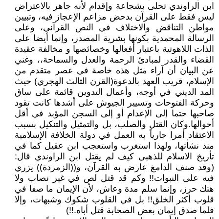
ابن الراوندي تحلى بشجاعة وإقدام لأنه جاهر بالاعتراض
ليس فقط على القرآن بدحض مزاعم الإعجاز فيه، وتبيين
مواطن التناقض والاختلاف في النص القرآني، وعلى
الرسالة المحمدية بكونها بشرية المصدر، وإنما أيضا على
الذات اللاهوتية باعتبار أفعالها وخصائصها و مخالفة عقيدة
القضاء والقدر لمبادئ الرحمة والعدل والسماحة،، وغني
عن البيان أن آراء مثل هذه خاصة في عصر متقدم من
الإسلام، قريب العهد بالدعوة(القرن الثالث الهجري) حيث
المد الديني في أوجه، وأعمال التدوين قائمة على ساق
وحركة الفتوحات وتسيير الجيوش على أشدها كانت تقود
صاحبها حتما إلى الإعدام أو إلى السجن المؤبد في أقل
أحوالها.وكان القتل والصلب، بل والتمثيل والتنكيل بسبب
الاعتقاد أمرا جارياً به العمل في دولة الخلافة الإسلامية
منذ نشأتها، ولهذا استغرب واستعجب ابن عقيل كما في
تأريخ الاسلام للذهبي كيف لم يقتل ابن الراوندي قال:
(وقد صنف الدامغ عارض به القرآن، و((الزمردة)) يزري
فيه على النبوات!! وكم قد قتل لص في غير نصاب ولا
هتك حرز، وإنما سلم مدة وعاش، لأن الإيمان ما صفا في
قلوب أكثر الخلق!! بل في القلوب شكوك وشبهات، وإلا
فلما صدق إيمان بعض الصحابة قتل أباه.!!)