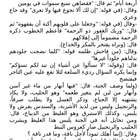
أربعة أيام" ثم قال: "فقضاهن سبع سموات في يومين
وقال: (في قوله: "إن لك ألا تجوع فيها ولا تعرى" وقد جاع
وعري
-وقال (في قوله: "وجعلنا على قلوبهم أكنة أن يفقهوه" ثم
قال: "وربك الغفور ذو الرحمة" فأعظم الخطوب ذكره
الرحمة مضموماً إلى إهلاكهم
قال: (ونراه يفتخر بالمكر والخداع).
وقال: (من فاحش ظلمه قوله: "كلما نضجت جلودهم
بدلناهم جلوداً غيرها"
قال: (وقوله: "لا تسألوا عن أشياء إن تبد لكم تسؤكم"
وإنما يكره السؤال رديء السلعة لئلا تقع عليه عين التاجر
فيفتضح
(ولما وصف الجنة، قال: "فيها أنهار من ماء غير آسن
وأنهار من لبن لم يتغير طعمه" وهو الحليب، ولا يكاد
يشتهيه إلا الجياع، وذكر العسل ولا يطلب صرفاً،
والزنجبيل وليس من لذيذ الأشربة، والسندس يفرش ولا
يلبس، وكذلك الاستبرق وهو الغليظ من الديباج، قال:
ومن تخايل أنه في الجنة يلبس هذا الغليظ ويشرب
الحليب والزنجبيل صار كعروس النبط
وقال: (إنما أهلك ثموداً لأجل ناقة، وما قدر ناقة ؟