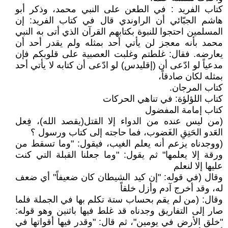
كتاب الفريد : في الطعن على النبي محمد، وذكر أبو
هاشم الجبّائي أن الراوندي قال في كتاب الفريد: إن
المسلمين احتجوا للنبوة بكتابهم القرآن الذي أتى به النبي
محمد بأنه معجز لن يأتي أحد بمثله ولم يقدر أحد أن
يعارضه. فقال: غلطتم وغلبت العصبية على قلوبكم فإن
مدعياً لو ادّعى أن (إقليدس) لو ادّعى أن كتابه لا يأتي أحد
بمثله لكان صادقاً،
كتاب المرجان.
كتاب اللؤلؤة: في تناهي الحركات
كتاب إمامة المفضول
(من ليس عنده من الدواء إلا القتل(يقصد الله)، فِعل
العَدو الحَنِقِ الغَضوب، فما حاجته إلى كتاب ورسول ؟
(ووجدناه يزعم أنه يعلم الغيب، فيقول: "وما تسقط من
ورقة إلا يعلمها" ثم يقول: "وما جعلنا القبلة التي كنت
عليها إلا لنعلم
وقال (في قوله: "إن كيد الشيطان كان ضعيفاً" أي ضعف
له، وقد أخرج آدم وأزل خلقاً
وقال: (من لم يقم بحساب ستة تكلم بها في الجملة فلما
صار إلى التفاريق وجدناه قد غلط فيها باثنين وهو قوله:
"خلق الأرض في يومين"، ثم قال: "وقدر فيها أقواتها في