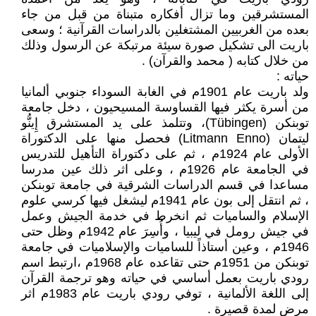
المستشرقين وما تزال أفكاره متبناة من قبل من جاء
بعده من الغربيين المشتغلين بالدراسات القرآنية ؛ وسعى
باريت الى تشكيل صورة سيئة مرتبكة عن الرسول وذلك
من خلال كتابه ( محمد والقرآن) .
حياته :
ولد باريت عام 1901م في الغابة السوداء جنوبي ألمانيا
من أسرة يكثر فيها القساوسة المسيحيون ، دخل جامعة
توبنكن (Tübingen)، وتتلمذ على يد المستشرق إِينُّو
ليتمان (Litmann Enno) فحصل منها على الدكتوراة
الأولى عام 1924م ، ثم على دكتوراة التأهيل للتدريس
في الجامعة عام 1926م ، وعلى اثر ذلك عين مدرسا
مساعدا في قسم الدراسات الشرقية في جامعة توبنكن
، ثم انتقل إلى بون عام 1941م ليشغل فيها كرسي علوم
الإسلام والساميات ثم انخرط في خدمة الجيش وعمل
في جيش رومل في ليبيا ، وأُسِرَ عام 1942م وظل حتى
1946م ، وعين أستاذاً للساميات والإسلاميات في جامعة
توبنكن من 1951م حتى تقاعده عام 1968م ،ارتبط اسم
رودي باريت بعمل أساسي في حياته وهو ترجمة القرآن
إلى اللغة الألمانية ، توفي رودي باريت عام 1983م اثر
مرض لمدة قصيرة .