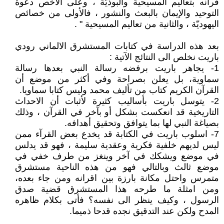
قرآنه بتعاليم المسيحية والبوذيّة ، وعلى الأخص دعوة
التوحيد والإيمان بالبعث والنشور ، فالأولى من خصائص
اليهوديّة ، والثانية من تعاليم المسيحية " .
بعد هذه الدراسة في كتابات المستشرق الالماني رودي
باريت نخلص الى النتائج الآتية :
1- يجاهر باريت برفضه رسالة النبي بعدها رسالة
سماوية، بل يعلن بصراحة وفي أكثر من موضع أن
القرآن الكريم كتاب من تأليف محمد وليس كتابا سماويا.
2- يتوسل باريت بأساليب كثيرة لأثبات أن الاحداث
التاريخية قد انعكست بشكل أو بآخر في القرآن ، وذلك
بصياغة النبي لها بما يتوافق وتحقيق أهدافه.
7- اسلوب باريت في الكتابة قد يخدع بعض القرآء ممن
ليس لديهم خلفية فكرية وعقدية سليمة ، فهو قد يدلس
في موضع ويشكك في آخر وينغز من طرف خفي في
موضع ثالث وبالتالي فهو من هذه الناحية مستشرق
متمرس واحتل مكانة بارزة بين اقرانه ومن جاء بعده،
ومن امثلة ما طرحه هذا المستشرق قضية صدق
الرسول ، وكيف ينظر الى نفسه؟ فأتى بكلام ظاهره
المدح ولكن عند التدقيق نجده قدحا ذميما.