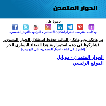
تابعونا على:
بودكاست
بنترست
تيلكرام
لينكدإن
الانستغرام
اليوتيوب
التويتر
الفيسبوك
تبرعاتكم وتبرعاتكن المالية تحفظ استقلال الحوار المتمدن،
فشاركونا في دعم استمرارية هذا الفضاء اليساري الحر
[اشترك في قناة ‫«الحوار المتمدن» على اليوتيوب]
الحوار المتمدن - موبايل
الموقع الرئيسي