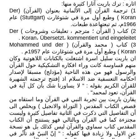
اثاره : ترك باريت آثارا كثيرة منها:
1) ترجمة القرآن إلى الألمانية بعنوان (القرآن) (Der
Koran ) وطبع أول مرة في شتوغارت (Stuttgart) عام
1966م، ثم تبعتهاعدة طبعات.
2) كتاب ( القرآن ؛ مترجم ، تعليقات وشروحات ) Der
Koran، Übersetzt، kommentiert und eingeleitet .
3) كتاب ( محمد والقرآن) ( Mohammed und der
Koran ) وطبع أول مرة في شتوغارت عام 1957م .
ان باريت سليل اسرة اشتغلت بالكتابات اللاهوتية وكان
منهم قساوسة كانت وراء افكاره التشكيكية حول القرآن
والرسول فهو من هذه الناحية (مؤدلج) مسبقا لإصدار
احكامه التعسفية ضد الاسلام اذ إفتتح ترجمته الشهيرة
للقرآن الكريم بقوله : " لا يساورنا شك بأن كل آية في
القرآن، تعود لمحمد" .
يقارن باريت بين تجربة النبي في القرآن وما استقاه من
قصص الكتاب المقدس ( التوراة والانجيل ) ويخلص الى
أن التفاصيل التي ذكرت في الثانية تفاصيل كثيرة وليست
مجتزءة كما في القرآن وبالتالي فهو يستنتج أن الكتاب
المقدس كتاب سماوي والقرآن ليس كذلك بل هو نسخة
عن الاول ولا زيادة فيها كقوله : " إنّ النبيّ قد تأثّر في