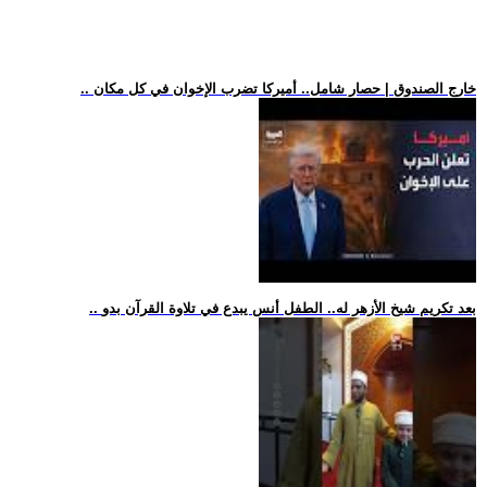
.. خارج الصندوق | حصار شامل.. أميركا تضرب الإخوان في كل مكان
.. بعد تكريم شيخ الأزهر له.. الطفل أنس يبدع في تلاوة القرآن بدو