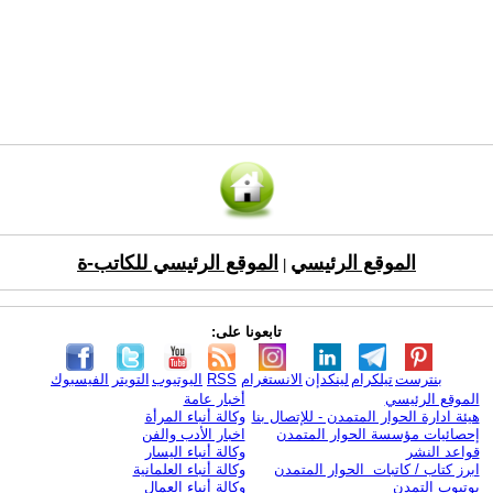
الموقع الرئيسي
الموقع الرئيسي للكاتب-ة
|
تابعونا على:
بنترست
تيلكرام
لينكدإن
الانستغرام
RSS
اليوتيوب
التويتر
الفيسبوك
الموقع الرئيسي
أخبار عامة
هيئة ادارة الحوار المتمدن - للإتصال بنا
وكالة أنباء المرأة
إحصائيات مؤسسة الحوار المتمدن
اخبار الأدب والفن
قواعد النشر
وكالة أنباء اليسار
ابرز كتاب / كاتبات الحوار المتمدن
وكالة أنباء العلمانية
يوتيوب التمدن
وكالة أنباء العمال