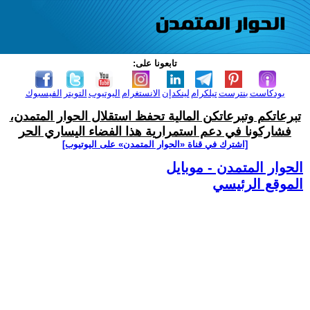
تابعونا على:
بودكاست
بنترست
تيلكرام
لينكدإن
الانستغرام
اليوتيوب
التويتر
الفيسبوك
تبرعاتكم وتبرعاتكن المالية تحفظ استقلال الحوار المتمدن،
فشاركونا في دعم استمرارية هذا الفضاء اليساري الحر
[اشترك في قناة ‫«الحوار المتمدن» على اليوتيوب]
الحوار المتمدن - موبايل
الموقع الرئيسي