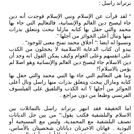
برتراند راسل :
“ لقد قرأت عن الإسلام ونبي الإسلام فوجدت أنه دين
جاء ليصبح دين العالم والإنسانية، فالتعاليم التي جاء بها
محمد والتي حفل بها كتابه مازلنا نبحث ونتعلق بذرات
منها وننال أعلى الجوائز من أجلها ”.
ونسبوا له ايضا :" أخلاق محمد تمنح معنى للوجود" .
يبدو ان كتاب الدعاية الاسلامية لا يخجلون من الكذب
على انفسهم وعلى العوام وكيف يمكن القول انه وجد أن
دين الاسلام جاء ليصبح دين العالم والإنسانية وهو اصلا لم
يؤمن بالاسلام؟!
وما هي التعاليم التي جاء بها النبي محمد والتي حفل بها
كتابه ومازال يبحث ويتعلق بذرات منها راسل ونال أعلى
الجوائز من أجلها ؟ انه الكذب والتلفيق على الفيلسوف
الفرنسي وطبعا من دون مراجع .
اما الحقيقة فقد انبهر برتراند راسل بالتماثلات بين
الاسلام والبلشفية فكتب يقول:" من بين جل الديانات
تصنف البلشفية مع المحمدية، وليس مع المسيحية أو
البوذية . فهاتان الاخيرتان دياناتان شخصيتان بالأساس،