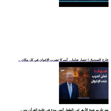
.. خارج الصندوق | حصار شامل.. أميركا تضرب الإخوان في كل مكان
.. بعد تكريم شيخ الأزهر له.. الطفل أنس يبدع في تلاوة القرآن بدو