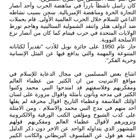
كان راسل ناشطاً بارزاً في مناهضة الحرب وأحد أنصار
التجارة الحرة ومناهضة الإمبريالية. سجن بسبب نشاطه
الداعي للسلام خلال الحرب العالمية الأولى. قام بحملات
ضد أدولف هتلر وانتقد الشمولية الستالينية وهاجم تورط
الولايات المتحدة في حرب فيتنام كما كان من أنصار نزع
الأسلحة النووية.
حاز عام 1950 على جائزة نوبل للأدب "تقديراً لكتاباته
المتنوعة والمهمة والتي يدافع فيها عن المثل الإنسانية
وحرية الفكر".
اشاع بعض المسلمين في مجال الدعاية للإسلام في
مواقع الانترنيت من ان الكثير من عظماء العالم
ومفكريهم وفلاسفتهم قد امتدحوا النبي محمد وكتبوا
الكثير في مدحه ويأتون بأمثلة واقوال مزورة على لسان
اؤلئك الفلاسفة وعظماء التاريخ اقوال محرفة لم يقلها
احد منهم في مدح النبي محمد والاسلام ، ومن الامثلة
على كذب الشيوخ ومؤلفي الكتب الورقية والالكترونية
وتزويرهم لأقوال عظماء العالم ومفكريهم قولهم
المشهور الذي يتداوله الواحد عن الاخر دون ذكر الدليل
عليه هو قول عن الفيلسوف البريطاني والكاتب الكبير