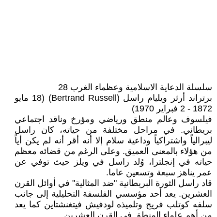
سلسلة الدعاية الاسلامية وعظماء الغرب 28
برتراند أرثر ويليام راسل (Bertrand Russell)‏ (18 مايو
1872 - 2 فبراير 1970)
فيلسوف وعالم منطق ورياضي ومؤرخ وناقد اجتماعي
بريطاني. في مراحل مختلفة من حياته، كان راسل
ليبرالياً واشتراكياً وداعية سلام إلا أنه أقر أنه لم يكن أياً
من هؤلاء بالمعنى العميق. وعلى الرغم من قضائه معظم
حياته في إنجلترا، وُلد راسل في ويلز حيث توفي عن
عمر يناهز سبعة وتسعين عاما.
قاد راسل الثورة البريطانية "ضد المثالية" في أوائل القرن
العشرين. يعد أحد مؤسسي الفلسفة التحليلية إلى جانب
سلفه كوتلب فريج وتلميذه لودفيش فيتغنشتاين كما يعد
من أهم علماء المنطق في القرن العشرين.