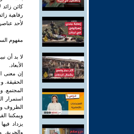
كائن زائد 
رفاهية زائ
لأحد عناصر 
مفهوم السيا
لا بد أن نب
الأبعاد.
إن معنى ال
الحقيقة. وع
المجتمع. و
استمرار ال
الظروف وا
ويمكننا الق
يزداد فيها
والحرية. 