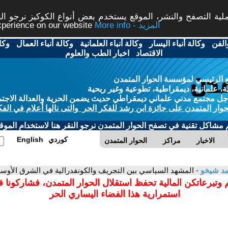
ة التصفح والنشر، الموقع يستخدم بعض أنواع الكوكيز نرجو النق
More info - المزيد
experience on our website
الفن
-
وكالة أنباء اليسار
-
وكالة أنباء العلمانية
-
وكالة أنباء العمال
-
وكا
الاقتصاد
-
اخبار الطب والعلوم
 الرئيسي لمؤسسة الحوار المتمدن
، علمانية، ديمقراطية، تطوعية وغير ربحية
ل مجتمع مدني علماني ديمقراطي حديث يضمن الحرية والعدالة الاجتم
حوار المتمدن على جائزة ابن رشد للفكر الحر والتى نالها أعلام في الفك
م مشاكل تقنية في تصفح الحوار المتمدن نرجو النقر هنا لاستخدام الموقع
كوردي
English
الاخبار
مراكز
الحوار المتمدن
مد شيخو
- المشهد السياسي بين التجريف والكونفدرالية في الشرق الأوس
 وتبرعاتكن المالية تحفظ استقلال الحوار المتمدن، فشاركونا 
استمرارية هذا الفضاء اليساري الحر