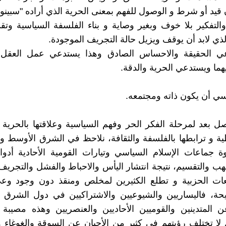
 قيد أو شرط و الوصول للفهم بمعنى الحرية الذي أراده "سبينوز
ر والتفكير بلا خوف وبغير وصاية و بناء الفلسفة السياسية وتقد
ذي لابد أن يوقف ويزيل حالة التجريف الموجودة.
وعي الحقيقة والاحساس الصادق وهذا يستدعي عمل العقل 
يهما ويستدعي الحرية والدقة.
ي أن يكون ذاته ومجتمعه.
نصل بعد لمرحلة الفكر الحر وفهم السياسية وعلاقتها بالحرية 
ية و ترابطها بالفلسفة والثقافة، نلاحظ في الشرق الأوسط 
 جماعات الإسلام السياسي وتيارات القومية الأحادية أدوا
لنهب والتقسيم، نتيجة انتشار اليأس والاحباط والفشل والتجري
عات الحزبية و تطلع الكثيرين لمخلص ومنقذ دون وجود وع
حة، فاليساريين والشيوعيين والاشتراكيين في دول الشرق ا
 المتدينين والقوميين الأحاديين والعنصريين وهذه مصيبة 
 لا تختلف رؤيتهم في كثير من الأحيان عن السوقة والغوغاء و