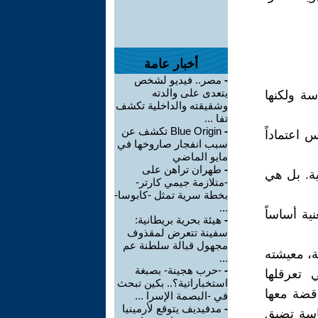
أخبار عامة
-
مصر.. فيديو لشخص
يتعدى على والدته
سة ولكنها
وشقيقته والداخلية تكشف
تفا ...
-
Blue Origin تكشف عن
 اعتماداً
سبب انفجار صاروخها في
مايو الماضي
-
طهران تراهن على
ية. بل هي
-متلازمة جيمي كارتر-
بخطة سرية تمثل -كابوسا-
...
ية أساساً
-
هيئة بحرية بريطانية:
سفينة تتعرض لمقذوف
مجهول قبالة سلطنة عم
ة، معيشته
...
-
-حرب هجينة- بصبغة
 تعرقلها
استخباراتية؟.. بكين تبحث
قضة معها
في -البصمة الإسرا ...
-
مدفيديف يتوقع لأرمينيا
ياسة تضيق