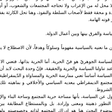
لا محل له من الإعراب ولا تحتاجه المجتمعات والشعوب، أو أ
دة و محقة فقط لأصحاب السلطة والنفوذ، وهنا تحل الكارثة بفق
قوته الهامة.
سة والفرق بينها وبين أعمال الدولة.
ين ما نعنيه بالسياسية مفهوماً وسلوكاً وهدفاً، لأن الاصطلاح لا
سياسة الجوهريّ هو فنّ الحرية. أما الحرية بذاتها، فتعني ال
ند تناولنا السياسة والحرية والحقيقة، فإنّ وحدة البحث لابد أ
السياسة أساساً تعني ممارسة الحرية والمساواة و الدّيمقراطي
مجتمع الديمقراطي ببعديه السياسي والأخلاقي و بماهيته تل
لشروط.
ول عن السياسة، بأنها مساحة حرية المجتمع وساحة البناء والإب
 التطور ذهنيتة ومعنى وإرادة. بل وبالمستطاع المطابقة بي
موضوع البحث هنا هو إدراك المجتمع لذاته وخصوصيته ولهوي