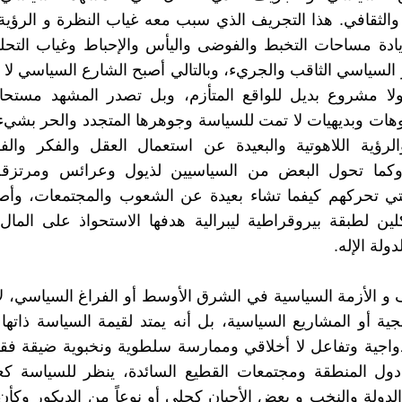
الثقافي. هذا التجريف الذي سبب معه غياب النظرة و الرؤية
زيادة مساحات التخبط والفوضى واليأس والإحباط وغياب التحل
السياسي الثاقب والجريء، وبالتالي أصبح الشارع السياسي لا 
لا مشروع بديل للواقع المتأزم، وبل تصدر المشهد مستحاثا
وهات وبديهيات لا تمت للسياسة وجوهرها المتجدد والحر بشي
الرؤية اللاهوتية والبعيدة عن استعمال العقل والفكر وال
وكما تحول البعض من السياسيين لذيول وعرائس ومرتزق
لتي تحركهم كيفما تشاء بعيدة عن الشعوب والمجتمعات، وأص
ن لطبقة بيروقراطية ليبرالية هدفها الاستحواذ على المال
ولة الإله.
 و الأزمة السياسية في الشرق الأوسط أو الفراغ السياسي، ل
جية أو المشاريع السياسية، بل أنه يمتد لقيمة السياسة ذاتها 
واجية وتفاعل لا أخلاقي وممارسة سلطوية ونخبوية ضيقة فقط،
ل المنطقة ومجتمعات القطيع السائدة، ينظر للسياسة 
لدولة والنخب و بعض الأحيان كحلي أو نوعاً من الديكور وكأ