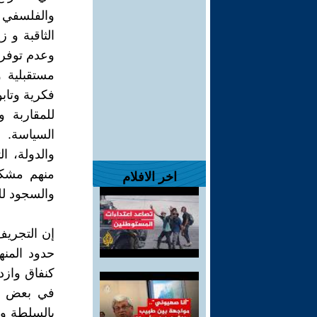
والفلسفي و
الثاقبة و 
وعدم توفر 
مستقبلية و
فكرية وتاب
للمقاربة و
السياسة. 
والدولة، ا
منهم مشكلي
اخر الافلام
والسجود للد
إن التجريف
حدود المنه
كنفاق وازد
في بعض دو
بالسلطة وا