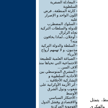
-
المعادلة الصفرية
السلطوية
-
كارثة المنطقة.. فرض
اللون الواحد و الإصرار
عليه
-
السلوك المضطرب
للدولة والسلطات التركية
تجاه الزلزال
-
أوجلان...لماذا يخافون
منه؟
-
السلطة والدولة التركية
مذنبون، و لا تهمهم أرواح
الأبرياء
-
الصياغة العلمية للطبيعة
الاجتماعية التي نحياها منذ
آلاف السن ...
-
المشرق المتوسطي بين
الأحادية السلطوية و
التشاركية الأخلاقية ...
-
أثر الأزمة الأوكرانية على
شعوب ودول الشرق
الأوسط
-
الاحتكار السياسي
ط، يتمثل
والاقتصادي وفشل الدول
والفكري
القوموية المركزية