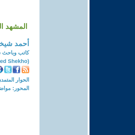
المشهد ال
أحمد شيخ
كاتب وباحث 
(Ahmed Shekho)
الحوار المتمدن-العدد: 7588 - 23
المحور: مواض