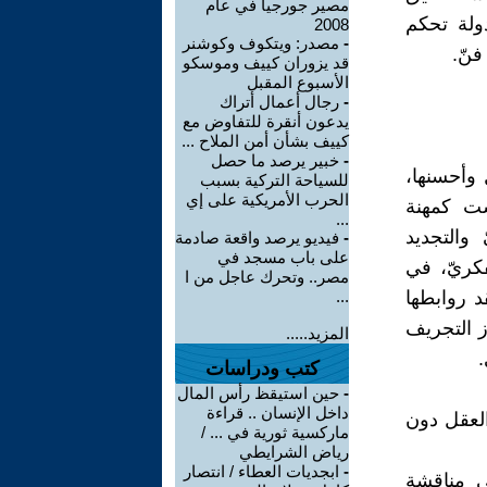
مصير جورجيا في عام
دولة تحكم
2008
-
مصدر: ويتكوف وكوشنر
فنّ.
قد يزوران كييف وموسكو
الأسبوع المقبل
-
رجال أعمال أتراك
يدعون أنقرة للتفاوض مع
كييف بشأن أمن الملاح ...
-
خبير يرصد ما حصل
وأحسنها،
للسياحة التركية بسبب
الحرب الأمريكية على إي
ست كمهنة
...
والتجديد
-
فيديو يرصد واقعة صادمة
على باب مسجد في
فكريّ، في
مصر.. وتحرك عاجل من ا
د روابطها
...
ز التجريف
المزيد.....
.
كتب ودراسات
-
حين استيقظ رأس المال
داخل الإنسان .. قراءة
العقل دون
ماركسية ثورية في ... /
رياض الشرايطي
-
ابجديات العطاء / انتصار
ى مناقشة