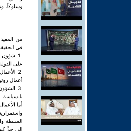
وسلوكاً، وت
من المفيد 
في الحقيقة
１ شؤون ا
على الدولة
２ الأعما
أعمال روتين
３ الشؤون
بالسياسة.
أما الأعمال
واستمراريت
السلطة وال
إلى حدٍّ كب