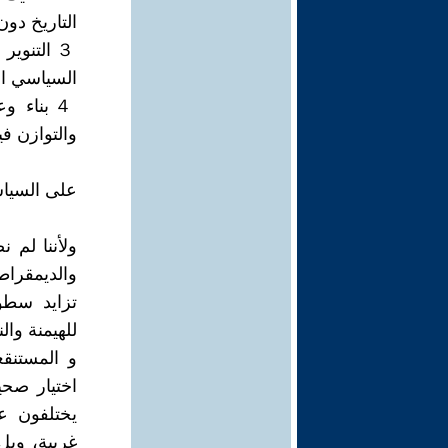
التاريخ دون
３ التنوي
السياسي ال
４ بناء 
والتوازن ف
على السياس
ولأننا لم 
والديمقراط
تزايد سطوة
للهيمنة وا
و المستنق
اختيار صحي
يختلفون عن
غريبة، وبل