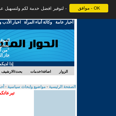
موافق - OK
لتوفير افضل خدمة لكم ولتسهيل عملي
أخبار عامة
-
وكالة أنباء المرأة
-
اخبار الأدب و
الموقع
يسارية
"من أج
حاز ال
إذا لديك
الزوار
اضافة/خدمات
بحث/الارشيف
الصفحة الرئيسية
-
مواضيع وابحاث سياسية
-
أح
تبرعاتكم