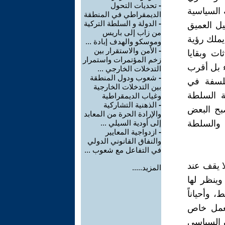
-
تحديات التحول
 السياسية
الديمقراطي في المنطقة
-
الدولة و السلطة التركية
يل العميق
من زاب إلى باريس
يملك رؤية
وموسكو والهدف إبادة ...
-
الأمن والاستقرار بين
ت وبقايا
زخم المؤتمرات واستمرار
ء بل أقرب
التدخلات الخارجي ...
-
شعوب ودول المنطقة
فلسفة في
بين التدخلات الخارجية
ة السلطة
وغياب الديمقراطية
-
الذهنية التشاركية
بح البعض
والإرادة الحرة من المعابد
 والسلطة
إلى أودية السيلي ...
-
ازدواجية المعايير
والنفاق القانوني الدولي
في التفاعل مع شعوب ...
ا يقف عند
المزيد.....
وينظر لها
 وأحياناً
كعمل خاص
ن السياسي