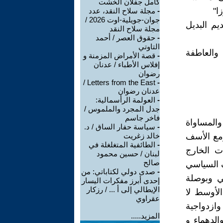
كامل جفلان الخشت
ا"
-
مجلة سلاح النقد، عدد
جوان-جويلية-اوت 2026 /
يم البديل
مجلة سلاح النقد
-
حقوق العصر / أحمد
التاوتي
والعاطفة
-
قصة الأمراض المزمنة و
إفلاس الأطباء / عدنان
رضوان
Letters from the East /
-
عدنان رضوان
-
العولمة الرأسمالية:
جدل المجرد والملموس /
فاخر جاسم
والمساواة
-
سياسة حفار الساق / د.
ومع الأسف
خالد زغريت
-
الطائفية المتغلغلة في
ت الخارج
لبنان / حسين محمود
صالح
ف السياسي
-
صدى دولي لكتاباتي: من
ي وبوصلة
إحدى أبرز مفكرات اليسار
الإيطالي إلى أ ... / رزكار
لأوسط لا
عقراوي
وازدواجية
المزيد.....
الدهماء و