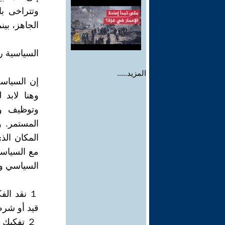
وتتراخى با
الجاهز، بين
السياسية رؤ
المزيد.....
إن السياسة
وهنا لابد 
وتوظيف وأ
المستمر. و
المكان الذ
مع السياسة 
السياسي وا
１ نقد ال
قيد أو شرط
２ تفكيك