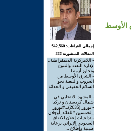
 الأوسط
إجمالي القراءات: 542,560
المقالات المنشورة: 222
-
اللامركزية الديمقراطية..
لإدارة التعدد والتنوع
وتجاوز أزمة ا ...
-
الشرق الأوسط من
الحروب والتبعية نحو
السلام الحقيقي و الحداثة
...
-
المشهد الانتخابي في
شمال كردستان و تركيا
-
نوروز (2635)...#نوروز
_لخمسين #للقائد_أوجلان
-
تداعيات إعلان الاتفاق
السعودي الإيراني برعاية
صينية وإطّلاع ...