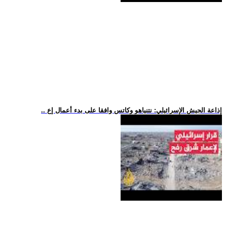
.. إذاعة الجيش الإسرائيلي: نتنياهو وكاتس وافقا على بدء أعمال إع