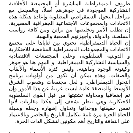
ظروف الديمقراطية المباشرة أو المجتمعية الأخلاقية
التشاركية الموجودة في جوهرهم أصلاً، وبالمجمل مع
مراحل التحول الديمقراطي المطلوبة وإعادة هيكلة هذه
الاتحادات والمجموعات الاجتماعية الجغرافية المصيرية،
إن تطلب الأمر وتخليصها من براِثن ومن كافة رواسب
السلطة، والدولة، وأجهزتهم القمعية والنهبية.
إن الحياة الديمقراطية، تحتوي بين ثناياها على مجتمع
الاتحادات والمجموعات الديمقراطية المناهضة للاحتكارية
و الدولتية السلطوية، وعلى المجتمعات الاقتصادية
والسياسية التشاركية الديمقراطية، و المهم هنا هو جوهر
وكينونة الوجود وماهيته، وليس كثرة الأسماء والألقاب
والصفات. وهذه يمكن أن تكون من أولويات برنامج
التحول الديمقراطي. و لعل مجتمعات وشعوب الشرق
الأوسط والمنطقة عامة ليست غريبةً عن هذا الأمور وإن
تم إضعافها ومحاولة تشتيتها من قبل القوى السلطوية
الاحتكارية وهي تنظر بشغف إلى هكذا مقاربات لأنها
تمس حقيقتها ووجدانها وتحاول إظهاره وجعله وسيلة
للحياة الحرة مرة ثانية بتكامل التاريخ والحاضر وبالاعتماد
على الثقافة والتاريخ أهم مكونين لتشكل الذات الحرة.