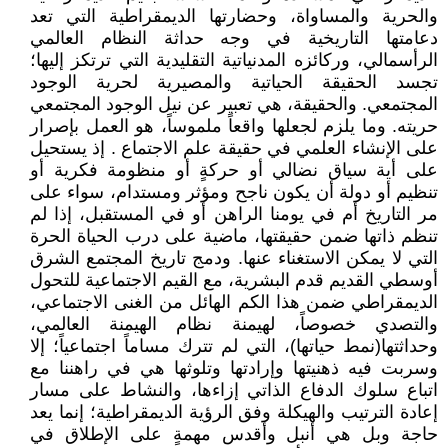
والحرية والمساواة، وحضارتها الديمقراطية التي تعد
دعامتها التاريخية في وجه حداثة النظام العالمي
الرأسمالي، وركائزه المدنياتية التقليدية التي ترتكز إليها؛
تجسد الحقيقة الحياتية والمصيرية لحرية الوجود
المجتمعي. والحقيقة، هي تعبير عن نيل الوجود المجتمعي
حريته. وما يلزم لجعلها واقعاً ملموساً، هو العمل بإصرار
على الإنشاء العلمي في حقيقة علم الاجتماع . إذ يستحيل
على أية سياق نضالي أو حركةٍ أو منظومة فكرية أو
تنظيم أو دولة أن يكون ناجح ومؤثر ومستدام، سواء على
مر التاريخ أم في يومنا الراهن أو في المستقبل، إذا لم
تنظم ذاتها ضمن حقيقتها، ماضية على درب الحياة الحرة
التي لا يمكن الاستغناء عنها. ودمج تاريخ المجتمع الشرق
أوسطي القديم قدم البشرية، مع القيم الاجتماعية للتحول
الديمقراطي ضمن هذا الكم الهائل من الغنى الاجتماعي،
والتصدي خصوصاً، لهيمنة نظام الهيمنة العالمي،
وحداثتها(نمط حياتها)، التي لم تترك مساماً اجتماعياً؛ إلا
وسربت فيه ذهنيتها وإرادتها وتلوثها هي في راهننا مع
اتباع سلوك الدفاع الذاتي إزاءها، والنشاط على مسار
إعادة الترتيب والهيكلة وفق الرؤية الديمقراطية؛ إنما يعد
حاجة وبل هي أنبل وأقدس مهمةٍ على الإطلاق في