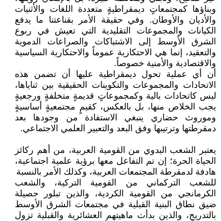
وبناؤها كمجتمعاتٍ ديمقراطيةٍ متعددة اللغات والأثنيات
والأديان والأوطان. وفي حقيقة الأمر بقناعتنا ما يدفع
الكيانات والمجموعات التقليدية التي تعيش في ربوع
الشرق الأوسط إلى الاشتباكات والصراعات الدموية
والتعقيد، إنما هي الاحتكارية عموماً والاحتكارية السياسية
والاقتصادية والأمنية خصوصاً.
أن أي عملية تحول ديمقراطية عليها أن تضمن هذه
الاتحادات والمجموعات والتكوينات الحقيقية بين ثناياها،
ليس كاتحادات بالية وكمجموعاتٍ قديمةٍ متخلفةٍ ورجعيةٍ
يجب الخلاص منها، بل بالعكس، كقيمٍ مجتمعيةٍ أساسيةٍ
وموروث حضاري ينبغي الاستفادة من وجودها بعد
دمقرطتها وترتيبها وفق البعد والتعبير العلمي الاجتماعي.
يعتبر الشعب البدوي من القومية العربية، من أهم ركائز
الحياة الحرة؛ إن تم التفاعل معها برؤية علمية اجتماعية،
هادفة لدمقرطة المجتمعات العربية، وكذلك الأمر بالنسبة
للشعب التركماني من القومية التركية، والشعب
الكرمانجي من القومية الكردية، والذين تبلور حصيلة
ضيق نطاق البنية القبلية في مجتمعات الشرق الأوسط
بالتدريج، والذين بدأت ماهيتهم العشائرية والقبلية تزول