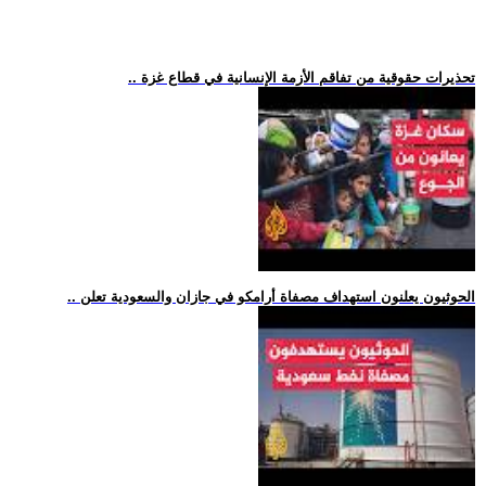
.. تحذيرات حقوقية من تفاقم الأزمة الإنسانية في قطاع غزة
.. الحوثيون يعلنون استهداف مصفاة أرامكو في جازان والسعودية تعلن