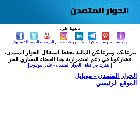
تابعونا على:
بودكاست
بنترست
تيلكرام
لينكدإن
الانستغرام
اليوتيوب
التويتر
الفيسبوك
تبرعاتكم وتبرعاتكن المالية تحفظ استقلال الحوار المتمدن،
فشاركونا في دعم استمرارية هذا الفضاء اليساري الحر
[اشترك في قناة ‫«الحوار المتمدن» على اليوتيوب]
الحوار المتمدن - موبايل
الموقع الرئيسي