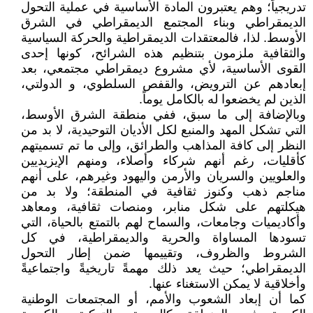
تدريجياً؛ وهم يعتبرون المادة الأساسية في عملية التحول
الديمقراطي وبناء المجتمع الديمقراطي في الشرق
الأوسط. لذا، فالمعتقدات الديمقراطية والحركة السياسية
والثقافية ملزمون بتنظيم هذه الشرائح، كونها إحدى
القوى الأساسية، لأي مشروع ديمقراطي مجتمعي، بعد
إبعادهم عن الترويض، والقفص السلطوي، و الدولتي،
الذين لم يخضعوا له بالكامل يوماً.
وبالإضافة إلى ما سبق، ففي منطقة الشرق الأوسط،
التي تشكل المهد والمنبع لكل الأديان التوحيدية، لا بد من
النظر إلى كافة المذاهب والطرائق، وإلى ما تم تسميتهم
كأقليات، رغم أنهم شركاء وأصلاء، ومنهم الإيزيديين
والعلويين والسريان والأرمن واليهود وغيرهم، على أنهم
مناجم ذهب وكنوز ثقافية في المنطقة؛ ولا بد من
هيكلتهم على شكل منابر، ومنصات ثقافية، ومعاهد
وأكاديميات وجامعات، والسماح لهم بالتمتع بالحياة، التي
تسودها المساواة والحرية والديمقراطية، في كل
الشروط والظروف، وتقييمها ضمن إطار التحول
الديمقراطي؛ حيث يعد ذلك مهمةً تاريخيةً واجتماعيةً
وأخلاقية لا يمكن الاستغناء عنها.
كما أن إبعاد الشعوب والأمم، أو المجتمعات الوطنية