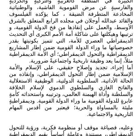
الكبيرة في المنطقة كالعربيةٍ والتركيةٍ والكرديةٍ
والفارسيةٍ عن مرض القوموية الفاشية، والوطنياتية
المخادعة المتطرفة الضيقة ، كما يؤكده الفيلسوف
والقائد عبدالله أوجلان في مجلده الرابع المتعلق بالشرق
الأوسط، والعمل على إنقاذها من فخ الدولة القومية، و
ترتيبها وهيكلتها على شاكلة أمة الأمم الكبرى أي التحديث
الديمقراطي العصري للأمة، التي تتميز بكونيتها بقدر
خصوصياتها ما وراء الدولة القومية ضمن إطار المشاريع
الديمقراطية والتحول الديمقراطي؛ أي الأمة الديمقراطية
مثلاً، إنما يعد وظيفة تاريخيةً واجتماعيةً ضرورية.
أما إجراء، تجديد وإصلاحٍ حقيقي، على الإسلام والأمة
الإسلامية ضمن إطار التحول الديمقراطي، وإنقاذه من
الحالة الأداتية، السلطوية الدولتية، الوظيفية الاستغلالية
والفاتح الغازي والسلطوي الدموي لإسلام الخلافة
والسلطنة وأداة الهيمنة العالمي، وترتيبه واستحداثه كأمةٍ
عابرةٍ للدولة القومية ما وراء الدولة القومية. وديمقراطيةٍ
مليئة بالمساواة والحرية؛ فيعتبر من أقدس المهام
التاريخية والاجتماعية.
وعليه، فصياغة موقف أو منظومة فكرية، ورؤية للتحول
الديمقراطي، مستندة وعاملة أساساً بقيم الديمقراطية