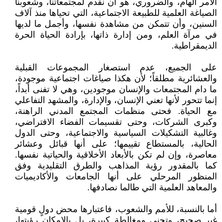
الأمر الهام، والضروري، هو أن نقدم لمجتمعاتنا، وشعوبنا
الصياغة العلمية للطبيعة الاجتماعية، التي تحياها منذ آلاف
السنين، وأن تتمكن من مشاهدة نفسها، وأجمل ما لديها
في مرآة العلم، ومن إدارة ذاتها، بإرادة الحياة الحرة
الديمقراطية.
على الجميع، عدم استصغار المجموعات القبلية
والعشائرية مطلقاً؛ لأن هكذا صياغات اجتماعية موجودة،
ما دام المجتمعات والإنسان موجودين، وهي لا تفنى أبداً،
إنما تتحور لأنها تعني الإنسان، والإدارة، والمشهد التفاعلي
مع الحياة. فحتى منظمات المجتمع المدني الراهنة،
وكبرى الشركات، وحتى تقسيمات الفضاء الافتراضي،
وغالبية التشكيلات السياسية والاجتماعية، وحتى الدول
الحالية، بالمستطاع تقييمها؛ على أنها قبائل وعشائر
معاصرة، وإن لم تكن بالأبعاد الأخلاقية والحياتية نفسها.
كما بالمقدور رؤية المذاهب والطرق التقليدية وفق
المنظور المرحلي على أنها الجامعات والأكاديميات
والمعاهد العلمية التي طالما نصادفها.
أما بالنسبة، للأمم والشعوب، فاعتبارها محض دولٍ قومية
غير صحيح، وتجني ومغالطة كبيرة، بل بالإمكان رؤيتها،