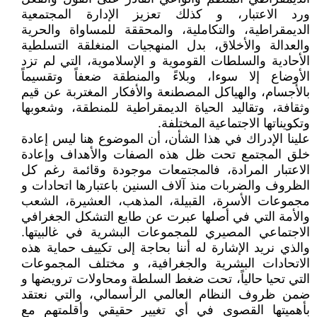
ورد الاعتبار، و كذلك تعزيز الإدارة المجتمعية
الديمقراطية، والتكاملية، والمحققة للمساواة والحرية
والعدالة والأخلاق، بدل المنهجيات المنغلقة التسلطية
الأحادية والسلطات القوموية و الإسلاموية، التي لم تزد
الأوضاع إلا سوءا، وبلاءً والمنطقة ضعفاً وتقسيماً
بالأجسام، والهياكل المصطنعة والأفكار المغتربة عن قيم
وثقافة، وتقاليد الحياة الديمقراطية للمنطقة، وشعوبها
وتكويناتها الاجتماعية المختلفة.
علينا الإدراك في هذا الشأن، أن الموضوع هنا ليس إعادة
خلق المجتمع تحت ظل هذه الصفات والأهداف وإعادة
الاعتبار المرادة، فالمجتمعات موجودة وقائمة رغم كل
الظروف والضربات منذ آلاف السنين باعتبارها اتحادات و
مجموعات الأسرة، القبيلة، المذهب، العشيرة، الشعب
والأمة التي في أصلها عبرت عن طابع التشكل الجغرافي
الاجتماعي المصيري للمجموعات البشرية في غالبيتها.
والذي نريد الإشارة له أننا بحاجة إلى تكييف حماية هذه
الاتحادات البشرية والجغرافية، و مختلف المجموعات
التي تحيا حالياً، تحت ضغط السلطة ومحاولات ترويضها و
ضمن ظروف النظام العالمي الرأسمالي، والتي نعتقد
بأهميتها القصوى في أي تغيير حقيقي وأقلمتهم مع