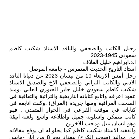
رحيل الكاتب والصحفي والناقد الاستاذ شكيب كاظم
سعودي 1945-2023
ا.د.ابراهيم خليل العلاف
استاذ التاريخ الحديث المتمرس - جامعة الموصل
رحل أمس الاربعاء 19 من نيسان 2023 عن دنيانا الناقد
الادبي والكاتب التراثي والصحفي الاخ والصديق الاستاذ
شكيب كاظم سعودي خليل جابر الجبوري العاني .ومنذ
عقود اعرفه واتابع كتاباته التاريخية والتراثية والثقافية في
الصحف العراقية ومنها جريدة (العراق) .وكنت اتابعه في
كتاباته في موقعه الفرعي في الحوار المتمدن . فهو
كاتب متمكن واسلوبه جميل واطلاعه واسع ولغته انيقة
وهو انسان نبيل ومحب للاخرين .
والفقيد الاستاذ شكيب كاظم كما يحلو له ان يوقع مقالاته
من مواليد (صوب الكرخ) ببغداد يوم 8 من ايار -مايس