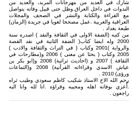
شارك في العديد من مهرجانات المربد، والعديد من
الندوات في داخل العراق.وظل حتى قبيل وفاته يتواصل
مع القراءة والكتابة والنشر في الصحف والمجلات
العراقية والعربية .عمل مصححا لغويا في جريدة (الزمان)
طبعة بغداد .
من كتبه (الضفة الاولى في الثقافة والنقد ) اصدره سنة
2000 وله ايضا كتاب( الضفة الثانية في نقد القصة
والرواية )2001 وكتاب ( في التراث والثقافة والادب )
2005 وكتاب ( بحثا عن معنى ) 2006 و(مطارحات في
الثقافة ) 2007 و (احاديث ثراثية) 2008 و(ابو بكر بن
عياش الاسدي وقراءاته القرآنية) 2008 و(التماعات
ورؤى) 2010 .
رحم الله الاخ الاستاذ شكيب كاظم سعودي وطيب ثراه
.أُعزي بوفاته اهله ومحبيه وقراؤه .انا لله وانا اليه
راجعون .