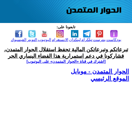
تابعونا على:
بودكاست
بنترست
تيلكرام
لينكدإن
الانستغرام
اليوتيوب
التويتر
الفيسبوك
تبرعاتكم وتبرعاتكن المالية تحفظ استقلال الحوار المتمدن،
فشاركونا في دعم استمرارية هذا الفضاء اليساري الحر
[اشترك في قناة ‫«الحوار المتمدن» على اليوتيوب]
الحوار المتمدن - موبايل
الموقع الرئيسي