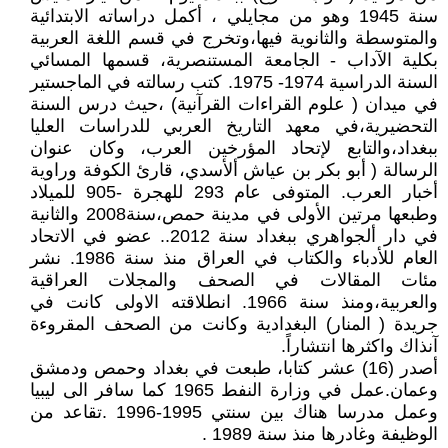
سنة 1945 وهو من مجايلي ، أكمل دراساته الابتدائية
والمتوسطة والثانوية فيها،وتخرج في قسم اللغة العربية
بكلية الآداب - الجامعة المستنصرية، قسمها المسائي
السنة الدراسية 1974- 1975. كتب رسالته في الماجستير
في ميدان ( علوم القراءات القرآنية) ،حيث درس السنة
التحضيرية،في معهد التاريخ العربي للدراسات العليا
ببغداد،والتابع لإتحاد المؤرخين العرب، وكان عنوان
الرسالة ( أبو بكر بن عياش ألأسدي، قارئ الكوفة وراوية
أخبار العرب. المتوفى عام 293 للهجرة -905 للميلاد
وطبعها مرتين الأولى في مدينة حمص،سنة2008 والثانية
في دار ألجواهري ببغداد سنة 2012.. عضو في الاتحاد
العام للأدباء والكتاب في العراق منذ سنة 1986. نشر
مئات المقالات في الصحف والمجلات العراقية
والعربية،ومنذ سنة 1966. انطلاقته الاولى كانت في
جريدة ( المنار) البغدادية وكانت من الصحف المقروءة
آنذاك واكثرها انتشاراً.
أصدر (16) عشر كتابا، طبعت في بغداد وحمص ودمشق
وعمان.عمل في وزارة النفط 1965 كما سافر الى ليبيا
وعمل مدرسا هناك بين سنتي 1995-1996 .تقاعد من
الوظيفة وغادرها منذ سنة 1989 .