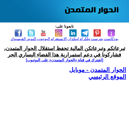
تابعونا على:
بودكاست
بنترست
تيلكرام
لينكدإن
الانستغرام
اليوتيوب
التويتر
الفيسبوك
تبرعاتكم وتبرعاتكن المالية تحفظ استقلال الحوار المتمدن،
فشاركونا في دعم استمرارية هذا الفضاء اليساري الحر
[اشترك في قناة ‫«الحوار المتمدن» على اليوتيوب]
الحوار المتمدن - موبايل
الموقع الرئيسي