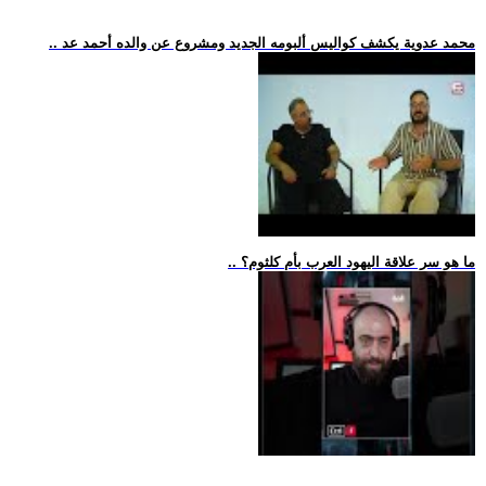
.. محمد عدوية يكشف كواليس ألبومه الجديد ومشروع عن والده أحمد عد
.. ما هو سر علاقة اليهود العرب بأم كلثوم؟