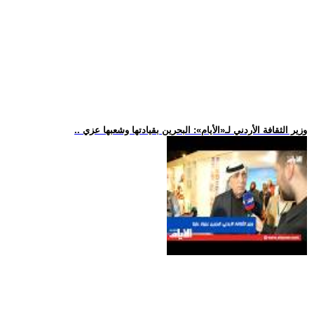
.. وزير الثقافة الأردني لـ«الأيام»: البحرين بقيادتها وشعبها عزي