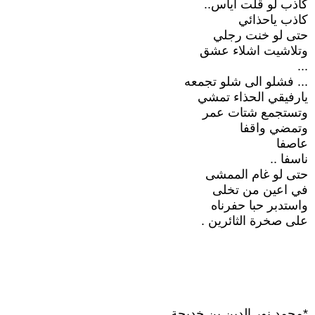
كاذب لو قلت اياس..
كاذب ياحذائي
حتى لو خنت رجلي
وتلاشيت اشلاء عشق
...
... فشلو الى شلو تجمعه
يارفيقي الحذاء تمشي
وتستجمع شتات عمر
وتمضي واقفا
عاصفا
ناسفا ..
حتى لو غام الممشى
في اعين من تخلى
واستدبر حبا حفرناه
على صخرة الثائرين .
*محمد نور الدين بن خديجة .